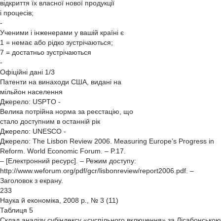
відкриття їх власної нової продукції
і процесів;
-
Ученими і інженерами у вашій країні є
1 = немає або рідко зустрічаються;
7 = достатньо зустрічаються
-
Офіційні дані 1/3
Патенти на винаходи США, видані на
мільйон населення
Джерело: USPTO -
Велика потрійна норма за реєстацію, що
стало доступним в останній рік
Джерело: UNESCO -
Джерело: The Lisbon Review 2006. Measuring Europe’s Progress in
Reform. World Economic Forum. – P.17.
– [Електронний ресурс]. – Режим доступу:
http://www.weforum.org/pdf/gcr/lisbonreview/report2006.pdf. –
Заголовок з екрану.
233
Наука й економіка, 2008 р., № 3 (11)
Таблиця 5
Склад аналізу субіндексу «суспільного включення» за Лісабонською