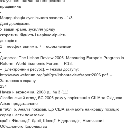
залучення, навчання і збереження
працівників
-
Модернізація суспільного захисту - 1/3
Дані досліджень -
У вашій країні, зусилля уряду
скоротити бідність і нерівномірність
доходів є:
1 = неефективними, 7 = ефективними
-
Джерело: The Lisbon Review 2006. Measuring Europe’s Progress in
Reform. World Economic Forum. – P.18.
– [Електронний ресурс]. – Режим доступу:
http://www.weforum.org/pdf/gcr/lisbonreview/report2006.pdf. –
Заголовок з екрану.
234
Наука й економіка, 2008 р., № 3 (11)
Лісабонський огляд ЄС 2006 року у порівнянні з США та Східною
Азією представлено
в табл. 6. Аналіз показав, що США займають найкращу позицію
серед шести показових
країн: Фінляндії, Данії, Швеції, Нідерландів, Німеччини і
Об'єднаного Королівства