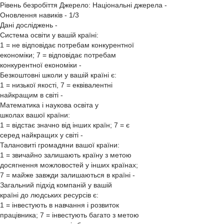
Рівень безробіття Джерело: Національні джерела -
Оновлення навиків - 1/3
Дані досліджень -
Система освіти у вашій країні:
1 = не відповідає потребам конкурентної
економіки; 7 = відповідає потребам
конкурентної економіки -
Безкоштовні школи у вашій країні є:
1 = низької якості, 7 = еквівалентні
найкращим в світі -
Математика і наукова освіта у
школах вашої країни:
1 = відстає значно від інших країн; 7 = є
серед найкращих у світі -
Талановиті громадяни вашої країни:
1 = звичайно залишають країну з метою
досягнення можловостей у інших країнах;
7 = майже завжди залишаються в країні -
Загальний підхід компаній у вашій
країні до людських ресурсів є:
1 = інвестують в навчання і розвиток
працівника; 7 = інвестують багато з метою