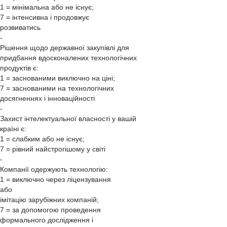
1 = мінімальна або не існує;
7 = інтенсивна і продовжує
розвиватись
-
Рішення щодо державної закупівлі для
придбання вдосконалених технологічних
продуктів є:
1 = заснованими виключно на ціні;
7 = заснованими на технологічних
досягненнях і інноваційності
-
Захист інтелектуальної власності у вашій
країні є:
1 = слабким або не існує;
7 = рівний найстрогішому у світі
-
Компанії одержують технологію:
1 = виключно через ліцензування
або
імітацію зарубіжних компаній;
7 = за допомогою проведення
формального дослідження і