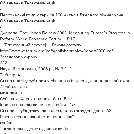
Об'єднання Телекомунікації
-
Персональні комп'ютери за 100 жителів Джерело: Міжнародне
Об'єднання Телекомунікації
-
Джерело: The Lisbon Review 2006. Measuring Europe’s Progress in
Reform. World Economic Forum. – P.17.
– [Електронний ресурс]. – Режим доступу:
http://www.weforum.org/pdf/gcr/lisbonreview/report2006.pdf. –
Заголовок з екрану.
232
Наука й економіка, 2008 р., № 3 (11)
Таблиця 4
Склад аналізу субіндексу «іннновацій, досліджень та розробок» за
Лісабонською
методикою
Субіндекс Характеристика бала Ваги
Інновації, дослідження і розробки - 1/8
Складові субіндексу: дані досліджень (оглядові дані)- 2/3
Рівень технологічної готовності вашої
країни:
1 = загалом відстає від інших країн і