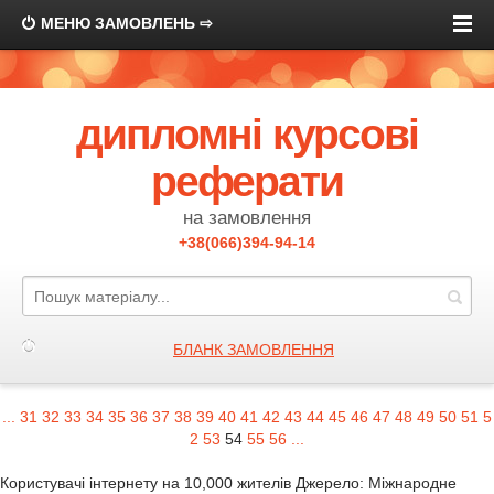
МЕНЮ ЗАМОВЛЕНЬ ⇨
дипломні курсові
реферати
на замовлення
+38(066)394-94-14
БЛАНК ЗАМОВЛЕННЯ
...
31
32
33
34
35
36
37
38
39
40
41
42
43
44
45
46
47
48
49
50
51
5
2
53
54
55
56
...
Користувачі інтернету на 10,000 жителів Джерело: Міжнародне