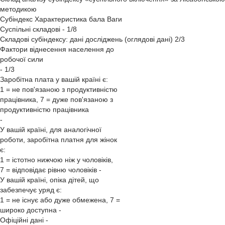
методикою
Субіндекс Характеристика бала Ваги
Суспільні складові - 1/8
Складові субіндексу: дані досліджень (оглядові дані) 2/3
Фактори віднесення населення до
робочої сили
- 1/3
Заробітна плата у вашій країні є:
1 = не пов'язаною з продуктивністю
працівника, 7 = дуже пов'язаною з
продуктивністю працівника
-
У вашій країні, для аналогічної
роботи, заробітна платня для жінок
є:
1 = істотно нижчою ніж у чоловіків,
7 = відповідає рівню чоловіків -
У вашій країні, опіка дітей, що
забезпечує уряд є:
1 = не існує або дуже обмежена, 7 =
широко доступна -
Офіційні дані -