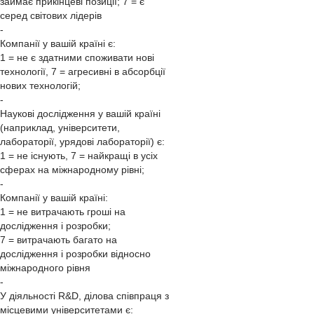
займає прикінцеві позиції; 7 = є
серед світових лідерів
-
Компанії у вашій країні є:
1 = не є здатними споживати нові
технології, 7 = агресивні в абсорбції
нових технологій;
-
Наукові дослідження у вашій країні
(наприклад, університети,
лабораторії, урядові лабораторії) є:
1 = не існують, 7 = найкращі в усіх
сферах на міжнародному рівні;
-
Компанії у вашій країні:
1 = не витрачають гроші на
дослідження і розробки;
7 = витрачають багато на
дослідження і розробки відносно
міжнародного рівня
-
У діяльності R&D, ділова співпраця з
місцевими університетами є: