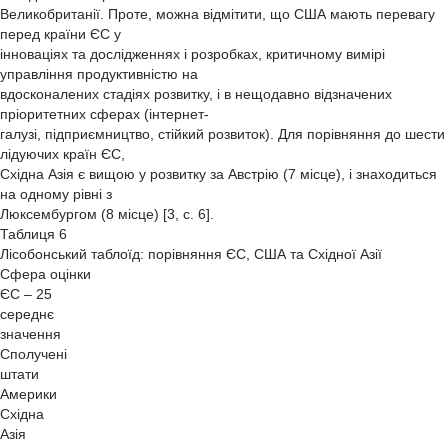
Великобританії. Проте, можна відмітити, що США мають перевагу
перед країни ЄС у
інноваціях та дослідженнях і розробках, критичному вимірі
управління продуктивністю на
вдосконалених стадіях розвитку, і в нещодавно відзначених
пріоритетних сферах (інтернет-
галузі, підприємництво, стійкий розвиток). Для порівняння до шести
лідуючих країн ЄС,
Східна Азія є вищою у розвитку за Австрію (7 місце), і знаходиться
на одному рівні з
Люксембургом (8 місце) [3, с. 6].
Таблиця 6
Лісобонський таблоїд: порівняння ЄС, США та Східної Азії
Сфера оцінки
ЄС – 25
середнє
значення
Сполучені
штати
Америки
Східна
Азія