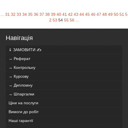
...
31
32
33
34
35
36
37
38
39
40
41
42
43
44
45
46
47
48
49
50
51
5
2
53
54
55
56
...
Навігація
⇓ ЗАМОВИТИ ✍
→ Реферат
→ Контрольну
→ Курсову
→ Дипломну
→ Шпаргалки
Ціни на послуги
Вимоги до робіт
Наші гарантії