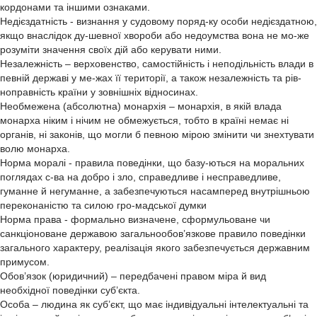
кордонами та іншими ознаками.
Недієздатність - визнання у судовому поряд-ку особи недієздатною,
якщо внаслідок ду-шевної хвороби або недоумства вона не мо-же
розуміти значення своїх дій або керувати ними.
Незалежність – верховенство, самостійність і неподільність влади в
певній державі у ме-жах її території, а також незалежність та рів-
ноправність країни у зовнішніх відносинах.
Необмежена (абсолютна) монархія – монархія, в якій влада
монарха ніким і нічим не обмежується, тобто в країні немає ні
органів, ні законів, що могли б певною мірою змінити чи знехтувати
волю монарха.
Норма моралі - правила поведінки, що базу-ються на моральних
поглядах с-ва на добро і зло, справедливе і несправедливе,
гуманне й негуманне, а забезпечуються насамперед внутрішньою
переконаністю та силою гро-мадської думки
Норма права - формально визначене, сформульоване чи
санкціоноване державою загальнообов’язкове правило поведінки
загального характеру, реалізація якого забезпечується державним
примусом.
Обов’язок (юридичний) – передбачені правом міра й вид
необхідної поведінки суб’єкта.
Особа – людина як суб’єкт, що має індивідуальні інтелектуальні та