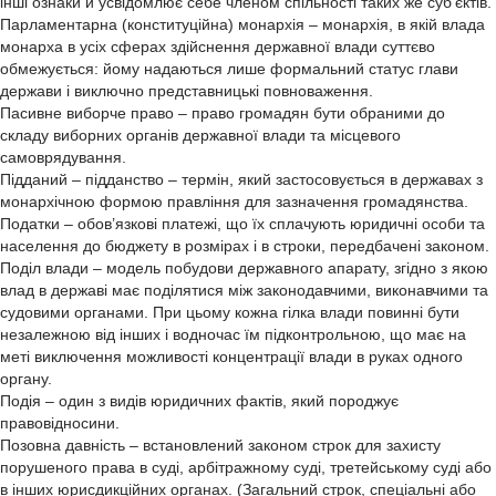
інші ознаки й усвідомлює себе членом спільності таких же суб’єктів.
Парламентарна (конституційна) монархія – монархія, в якій влада
монарха в усіх сферах здійснення державної влади суттєво
обмежується: йому надаються лише формальний статус глави
держави і виключно представницькі повноваження.
Пасивне виборче право – право громадян бути обраними до
складу виборних органів державної влади та місцевого
самоврядування.
Підданий – підданство – термін, який застосовується в державах з
монархічною формою правління для зазначення громадянства.
Податки – обов’язкові платежі, що їх сплачують юридичні особи та
населення до бюджету в розмірах і в строки, передбачені законом.
Поділ влади – модель побудови державного апарату, згідно з якою
влад в державі має поділятися між законодавчими, виконавчими та
судовими органами. При цьому кожна гілка влади повинні бути
незалежною від інших і водночас їм підконтрольною, що має на
меті виключення можливості концентрації влади в руках одного
органу.
Подія – один з видів юридичних фактів, який породжує
правовідносини.
Позовна давність – встановлений законом строк для захисту
порушеного права в суді, арбітражному суді, третейському суді або
в інших юрисдикційних органах. (Загальний строк, спеціальні або