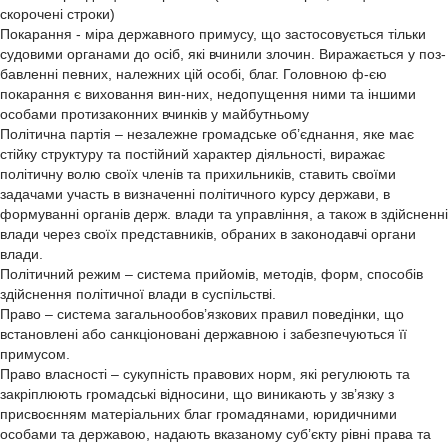
скорочені строки)
Покарання - міра державного примусу, що застосовується тільки
судовими органами до осіб, які вчинили злочин. Виражається у поз-
бавленні певних, належних цій особі, благ. Головною ф-єю
покарання є виховання вин-них, недопущення ними та іншими
особами протизаконних вчинків у майбутньому
Політична партія – незалежне громадське об’єднання, яке має
стійку структуру та постійний характер діяльності, виражає
політичну волю своїх членів та прихильників, ставить своїми
задачами участь в визначенні політичного курсу держави, в
формуванні органів держ. влади та управління, а також в здійсненні
влади через своїх представників, обраних в законодавчі органи
влади.
Політичний режим – система прийомів, методів, форм, способів
здійснення політичної влади в суспільстві.
Право – система загальнообов’язкових правил поведінки, що
встановлені або санкціоновані державною і забезпечуються її
примусом.
Право власності – сукупність правових норм, які регулюють та
закріплюють громадські відносини, що виникають у зв’язку з
присвоєнням матеріальних благ громадянами, юридичними
особами та державою, надають вказаному суб’єкту рівні права та