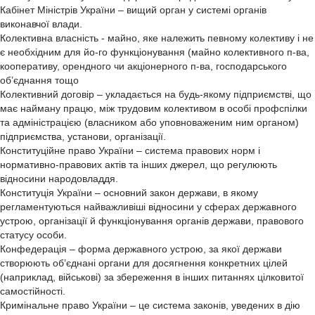
Кабінет Міністрів України – вищий орган у системі органів
виконавчої влади.
Колективна власність - майно, яке належить певному колективу і не
є необхідним для йо-го функціонування (майно колективного п-ва,
кооперативу, орендного чи акціонерного п-ва, господарського
об’єднання тощо
Колективний договір – укладається на будь-якому підприємстві, що
має найману працю, між трудовим колективом в особі профспілки
та адміністрацією (власником або уповноваженим ним органом)
підприємства, установи, організації.
Конституційне право України – система правових норм і
нормативно-правових актів та інших джерел, що регулюють
відносини народовладдя.
Конституція України – основний закон держави, в якому
регламентуються найважливіші відносини у сферах державного
устрою, організації й функціонування органів держави, правового
статусу особи.
Конфедерація – форма державного устрою, за якої держави
створюють об’єднані органи для досягнення конкретних цілей
(наприклад, військові) за збереження в інших питаннях цілковитої
самостійності.
Кримінальне право України – це система законів, уведених в дію