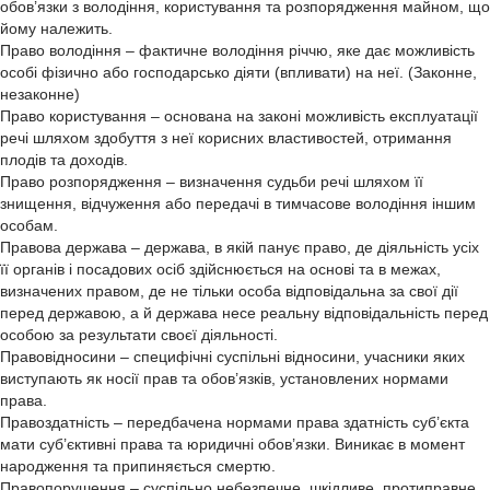
обов’язки з володіння, користування та розпорядження майном, що
йому належить.
Право володіння – фактичне володіння річчю, яке дає можливість
особі фізично або господарсько діяти (впливати) на неї. (Законне,
незаконне)
Право користування – основана на законі можливість експлуатації
речі шляхом здобуття з неї корисних властивостей, отримання
плодів та доходів.
Право розпорядження – визначення судьби речі шляхом її
знищення, відчуження або передачі в тимчасове володіння іншим
особам.
Правова держава – держава, в якій панує право, де діяльність усіх
її органів і посадових осіб здійснюється на основі та в межах,
визначених правом, де не тільки особа відповідальна за свої дії
перед державою, а й держава несе реальну відповідальність перед
особою за результати своєї діяльності.
Правовідносини – специфічні суспільні відносини, учасники яких
виступають як носії прав та обов’язків, установлених нормами
права.
Правоздатність – передбачена нормами права здатність суб’єкта
мати суб’єктивні права та юридичні обов’язки. Виникає в момент
народження та припиняється смертю.
Правопорушення – суспільно небезпечне, шкідливе, протиправне,