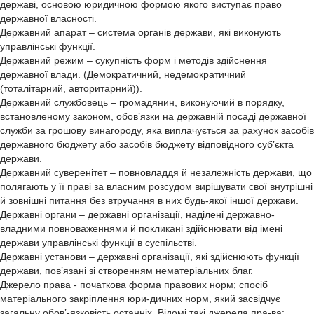
державі, основою юридичною формою якого виступає право
державної власності.
Державний апарат – система органів держави, які виконують
управлінські функції.
Державний режим – сукупність форм і методів здійснення
державної влади. (Демократичний, недемократичний
(тоталітарний, авторитарний)).
Державний службовець – громадянин, виконуючий в порядку,
встановленому законом, обов’язки на державній посаді державної
служби за грошову винагороду, яка виплачується за рахунок засобів
державного бюджету або засобів бюджету відповідного суб’єкта
держави.
Державний суверенітет – повновладдя й незалежність держави, що
полягають у її праві за власним розсудом вирішувати свої внутрішні
й зовнішні питання без втручання в них будь-якої іншої держави.
Державні органи – державні організації, наділені державно-
владними повноваженнями й покликані здійснювати від імені
держави управлінські функції в суспільстві.
Державні установи – державні організації, які здійснюють функції
держави, пов’язані зі створенням нематеріальних благ.
Джерело права - початкова форма правових норм; спосіб
матеріального закріплення юри-дичних норм, який засвідчує
загальну обов’-язковість останніх. Відомі такі джерела пра-ва: