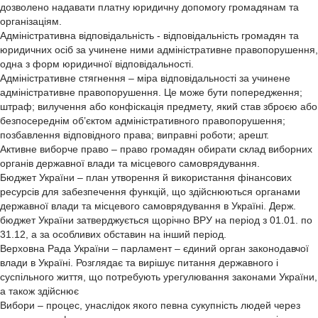
дозволено надавати платну юридичну допомогу громадянам та
організаціям.
Адміністративна відповідальність - відповідальність громадян та
юридичних осіб за учинене ними адміністративне правопорушення,
одна з форм юридичної відповідальності.
Адміністративне стягнення – міра відповідальності за учинене
адміністративне правопорушення. Це може бути попередження;
штраф; вилучення або конфіскація предмету, який став зброєю або
безпосереднім об’єктом адміністративного правопорушення;
позбавлення відповідного права; виправні роботи; арешт.
Активне виборче право – право громадян обирати склад виборних
органів державної влади та місцевого самоврядування.
Бюджет України – план утворення й використання фінансових
ресурсів для забезпечення функцій, що здійснюються органами
державної влади та місцевого самоврядування в Україні. Держ.
бюджет України затверджується щорічно ВРУ на період з 01.01. по
31.12, а за особливих обставин на інший період.
Верховна Рада України – парламент – єдиний орган законодавчої
влади в Україні. Розглядає та вирішує питання державного і
суспільного життя, що потребують урегулювання законами України,
а також здійснює
Вибори – процес, унаслідок якого певна сукупність людей через