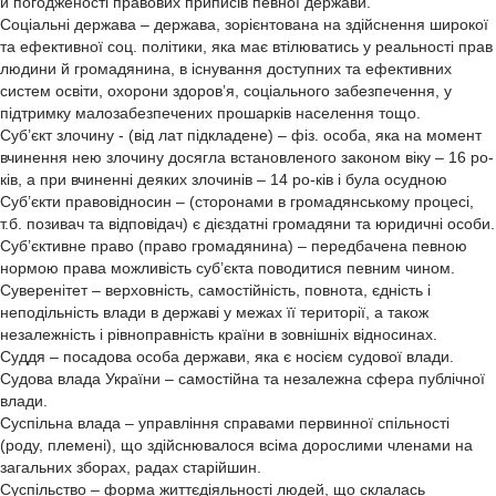
й погодженості правових приписів певної держави.
Соціальні держава – держава, зорієнтована на здійснення широкої
та ефективної соц. політики, яка має втілюватись у реальності прав
людини й громадянина, в існування доступних та ефективних
систем освіти, охорони здоров’я, соціального забезпечення, у
підтримку малозабезпечених прошарків населення тощо.
Суб’єкт злочину - (від лат підкладене) – фіз. особа, яка на момент
вчинення нею злочину досягла встановленого законом віку – 16 ро-
ків, а при вчиненні деяких злочинів – 14 ро-ків і була осудною
Суб’єкти правовідносин – (сторонами в громадянському процесі,
т.б. позивач та відповідач) є дієздатні громадяни та юридичні особи.
Суб’єктивне право (право громадянина) – передбачена певною
нормою права можливість суб’єкта поводитися певним чином.
Суверенітет – верховність, самостійність, повнота, єдність і
неподільність влади в державі у межах її території, а також
незалежність і рівноправність країни в зовнішніх відносинах.
Суддя – посадова особа держави, яка є носієм судової влади.
Судова влада України – самостійна та незалежна сфера публічної
влади.
Суспільна влада – управління справами первинної спільності
(роду, племені), що здійснювалося всіма дорослими членами на
загальних зборах, радах старійшин.
Суспільство – форма життєдіяльності людей, що склалась