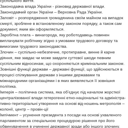
суспільного життя.
Законодавча влада України - різновид державної влади.
Законодавчий орган України – Верховна Рада України.
Заповіт – розпорядження громадянина своїм майном на випадок
смерті, зроблене в встановленому законом порядку, а також сам
документ, яким він оформляється.
Заробітна плата – винагорода, яку роботодавець повинен
виплачувати робітнику згідно з умовами трудового договору та
вимогами трудового законодавства.
Злочин – суспільно-небезпечне, протиправне, винне й карне
діяння, яке завдає чи може завдати суттєвої шкоди певним
суспільним відносинам, що охороняються кримінальним законом.
Зовнішні функції держави – державні функції, що здійснюються в
процесі спілкування держави з іншими державами та
міжнародними організаціями і в яких виявляється її зовнішня
політика.
Імперія – політична система, яка об’єднує під началом жорсткої
централізованої влади гетерогенні етно-національні та адміністра-
тивно-територіальні утворення на основі від-ношень метрополія –
колонії, центр – провін-ції
Імпічмент – усунення президента з посади на основі ухваленого
парламентом за спеціальною процедурою рішення про його
обвинувачення в учиненні державної зради або іншого злочину.