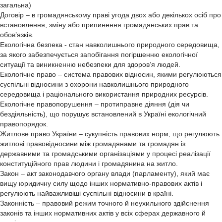
загальна)
Договір – в громадянському праві угода двох або декількох осіб про
встановлення, зміну або припинення громадянських прав та
обов’язків.
Екологічна безпека - стан навколишнього природного середовища,
за якого забезпечується запобігання погіршенню екологічної
ситуації та виникненню небезпеки для здоров’я людей.
Екологічне право – система правових відносин, якими регулюються
суспільні відносини з охорони навколишнього природного
середовища і раціонального використання природних ресурсів.
Екологічне правопорушення – протиправне діяння (дія чи
бездіяльність), що порушує встановлений в Україні екологічний
правопорядок.
Житлове право України – сукупність правових норм, що регулюють
житлові правовідносини між громадянами та громадян із
державними та громадськими організаціями у процесі реалізації
конституційного прав людини і громадянина на житло.
Закон – акт законодавчого органу влади (парламенту), який має
вищу юридичну силу щодо інших нормативно-правових актів і
регулюють найважливіші суспільні відносини в країні.
Законність – правовий режим точного й неухильного здійснення
законів та інших нормативних актів у всіх сферах державного й