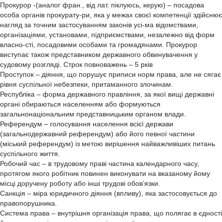
Прокурор -(аналог фран., від лат. піклуюсь, керую) – посадова
особа органів прокурату-ри, яка у межах своєї компетенції здійснює
нагляд за точним застосуванням законів усі-ма відомствами,
організаціями, установами, підприємствами, незалежно від форм
власно-сті, посадовими особами та громадянами. Прокурор
виступає також представником державного обвинувачення у
судовому розгляді. Строк повноважень – 5 рків
Проступок – діяння, що порушує приписи норм права, але не сягає
рівня суспільної небезпеки, притаманного злочинам.
Республіка – форма державного правління, за якої вищі державні
органі обираються населенням або формуються
загальнонаціональним представницьким органом влади.
Референдум – голосування населення всієї держави
(загальнодержавний референдум) або його певної частини
(міський референдум) із метою вирішення найважливіших питань
суспільного життя.
Робочий час – в трудовому праві частина календарного часу,
протягом якого робітник повинен виконувати на вказаному йому
місці доручену роботу або інші трудові обов’язки.
Санкція – міра юридичного діяння (впливу), яка застосовується до
правопорушника.
Система права – внутрішня організація права, що полягає в єдності