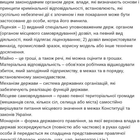
вищим законодавчим органом держ. влади, які визначають основи і
принципи кримінальної відповідальності, встановлюють, які
суспільно небезпечні дії є злочином і яке покарання може бути
застосоване до особи, котра його вчинила.
Ліцензія – 1) виданий спеціально уповноваженим держ. органом
(органом місцевого самоврядування) дозвіл, на певний вид
діяльності, який підлягає ліцензуванню; 2) дозвіл використовувати
винахід, промисловий зразок, корисну модель або інше технічне
досягнення.
Майно – це гроші, а також речі, які можна оцінити в грошах.
Матеріальна відповідальність – обов’язок робітника відшкодувати
збиток, який заподіяний підприємству, в межах та в порядку,
встановленому законодавством.
Механізм держави – система державних організацій, які
забезпечують реалізацію функцій держави.
Місцеве самоврядування – право певної територіальної громади
(мешканців села, кількох сіл, селища або міста) самостійно
вирішувати питання місцевого значення в межах Конституції та
законів України.
Монархія – форма державного правління, за якої верховна влада в
державі зосереджуються (повністю або частково) в руках однієї
особи й передається як спадщина представникам правлячої
династії (фараон, король, шах, цар, імператор і т.ін.).