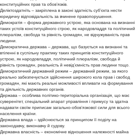
конституційних прав та обов’язків.
Деліктоздатніть – закріплена в законі здатність суб’єкта нести
юридичну відповідальність за вчинене правопорушення.
Демократія – форма державного устрою, яка основана на визнанні
таких устоїв конституційного строю, як народовладдя та політичний
плюралізм, свобода та рівність громадян, не відчужуваність прав
людини.
Демократична держава – держава, що базується на визнанні та
втіленні в суспільну практику таких принципів конституційного
устрою, як народовладдя, політичний плюралізм, свобода й
рівність громадян, реальність й невід’ємність прав людини тощо.
Демократичний державний режим – державний режим, за якого
реально забезпечується здійснення широкого кола прав і свобод
громадян, які мають реальні можливості впливати на формування
та діяльність державних органів.
Держава – особлива політико-територіальна організація, що має
суверенітет, спеціальний апарат управління і примусу та здатна
надавати своїм приписам загально-обов’язкової сили для всього
населення країни.
Державна влада – здійснюється за принципом її поділу на
законодавчу, виконавчу й судову.
Державна власність – економічне відношення належності майна