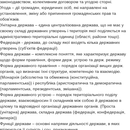
законодавством, колективним договором та угодою сторні.
Угода – дії громадян, юридичних осіб, які направлені на
установлення, зміну або припинення громадянських прав та
обов’язків.
Унітарна держава – єдина централізована держава, що не має у
своєму складі державних утворень і територія якої поділяється на
адміністративно-територіальні одиниці (області, райони тощо).
Федерація - держава, до складу якої входять кілька державних
утворень (суб’єктів федерації).
Форма держави – комплексне поняття, яке характеризує державу
щодо форми правління, форми держ. устрою та держ. режиму.
Форма державного правління – порядок організації вищих держ.
органів, що визначає їхні структури, компетенцію та взаємодію.
(Монархія (абсолютна та обмежена (конституційна,
парламентська)) і республіка (аристократична та демократична
(парламентська, президентська, змішана)).
Форма державного устрою – порядок територіального поділу
держави, взаємовідносин її складників між собою й державою в
цілому та відповідної організації державних органів. (Проста
(унітарна) держава, складна держава (федерація, конфедерація,
імперія))
Функції держави – основні напрями діяльності держави, в яких
втілюються її сутність і соц. призначення.