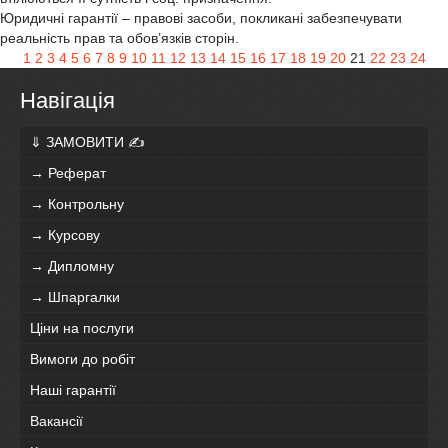
Юридичні гарантії – правові засоби, покликані забезпечувати
реальність прав та обов’язків сторін.
1
2
3
4
5
6
7
8
9
10
11
12
13
14
15
16
17
18
19
20
21
22
23
24
Навігація
⇓ ЗАМОВИТИ ✍
→ Реферат
→ Контрольну
→ Курсову
→ Дипломну
→ Шпаргалки
Ціни на послуги
Вимоги до робіт
Наші гарантії
Вакансії