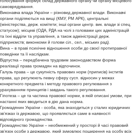
голосування формує склад державного органу чи органу місцевого
самоврядування.
Виконавча влада України – різновид державної влади. Виконавчі
органи поділяються на вищі (КМУ, РМ АРК), центральні
(міністерства, держ. комітети; інші органи центр. вик. влади зі спец.
статусом); місцеві (ОДА, РДА на чолі з головами цих адміністрацій
та їхні відділи та управління, а також адміністрації держ.
підприємств; виконкоми й голови сіл., сел., міських рад).
Вина – в праві психічне відношення особи до своєї протиправної
поведінки та її наслідкам.
Відпустка – передбачена трудовим законодавством форма
реалізації права громадян на відпочинок.
Галузь права – це сукупність правових норм (приписів) інститів
права, що регулюють певну сферу сусп. відносин у межах
конкретного предмета і методу правового регулювання з
урахуванням принципів і завдань такого регулювання.
Гіпотеза – це та частина правової норми, в якій описані умови, при
настанні яких вводиться в дію дана норма.
Громадянин України - особа, яка знаходиться у сталих юридичних
зв’язках із державою, що проявляється саме в наявності
відповідного громадянства.
Громадянство України – необмежений у просторі й часі правовий
зв’язок особи з державою, який зумовлює поширення на особу всіх