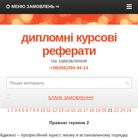
МЕНЮ ЗАМОВЛЕНЬ ⇨
дипломні курсові
реферати
на замовлення
+38(066)394-94-14
БЛАНК ЗАМОВЛЕННЯ
1
2
3
4
5
6
7
8
9
10
11
12
13
14
15
16
17
18
19
20
21
22
23
24
Правові терміни 2
Адвокат – професійний юрист, якому в встановленому порядку