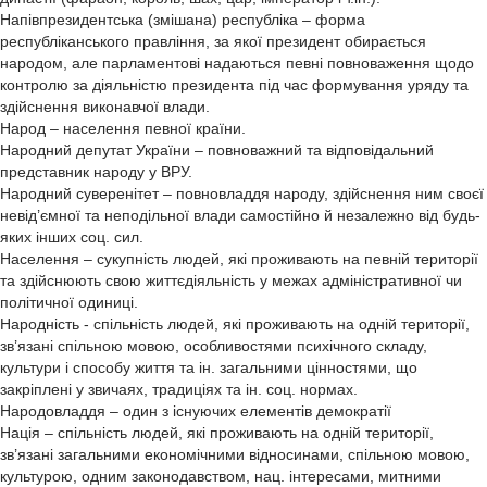
Напівпрезидентська (змішана) республіка – форма
республіканського правління, за якої президент обирається
народом, але парламентові надаються певні повноваження щодо
контролю за діяльністю президента під час формування уряду та
здійснення виконавчої влади.
Народ – населення певної країни.
Народний депутат України – повноважний та відповідальний
представник народу у ВРУ.
Народний суверенітет – повновладдя народу, здійснення ним своєї
невід’ємної та неподільної влади самостійно й незалежно від будь-
яких інших соц. сил.
Населення – сукупність людей, які проживають на певній території
та здійснюють свою життєдіяльність у межах адміністративної чи
політичної одиниці.
Народність - спільність людей, які проживають на одній території,
зв’язані спільною мовою, особливостями психічного складу,
культури і способу життя та ін. загальними цінностями, що
закріплені у звичаях, традиціях та ін. соц. нормах.
Народовладдя – один з існуючих елементів демократії
Нація – спільність людей, які проживають на одній території,
зв’язані загальними економічними відносинами, спільною мовою,
культурою, одним законодавством, нац. інтересами, митними