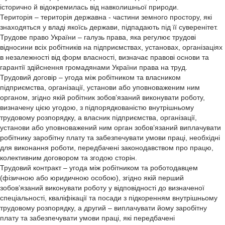
історично й відокремилась від навколишньої природи.
Територія – територія державна - частини земного простору, які
знаходяться у владі якоїсь держави, підпадають під її суверенітет.
Трудове право України – галузь права, яка регулює трудові
відносини всіх робітників на підприємствах, установах, організаціях
в незалежності від форм власності, визначає правові основи та
гарантії здійснення громадянами України права на труд.
Трудовий договір – угода між робітником та власником
підприємства, організації, установи або уповноваженим ним
органом, згідно якій робітник зобов’язаний виконувати роботу,
визначену цією угодою, з підпорядкованістю внутрішньому
трудовому розпорядку, а власник підприємства, організації,
установи або уповноважений ним орган зобов’язаний виплачувати
робітнику заробітну плату та забезпечувати умови праці, необхідні
для виконання роботи, передбачені законодавством про працю,
колективним договором та згодою сторін.
Трудовий контракт – угода між робітником та роботодавцем
(фізичною або юридичною особою), згідно якій перший
зобов’язаний виконувати роботу у відповідності до визначеної
спеціальності, кваліфікації та посади з підкоренням внутрішньому
трудовому розпорядку, а другий – виплачувати йому заробітну
плату та забезпечувати умови праці, які передбачені