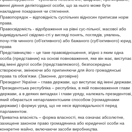
винні діяння деліктозданої особи, що за нього може бути
накладене покарання чи стягнення.
Правопорядок – відповідність суспільних відносин приписам норм
права.
Правосвідомість - відображення на рівні сус-пільної, масової або
індивідуальної свідомо-сті у вигляді понять, поглядів, уявлень,
почу-ттів чинного (об’єктивного) або бажаного (суб’єктивного) юрид.
права
Представництво – це таке правовідношення, згідно з яким одна
особа (представник) на основі повноваження, яке він має, виступає
від імені другої особи (представляємого), безпосередньо
створюючи, змінюючи або припиняючи для його громадянські
права та обов’язки. (Законне, договірне)
Президент України – глава держави, що виступає від імені держави.
Президентська республіка – республіка, в якій повноваження глави
держави, а в деяких випадках і глави уряду, належать президентові,
який обирається непарламентським способом (громадянами
держави) і формує уряд, що не несе відповідальності перед
парламентом.
Приватна власність – форма власності, яка означає абсолютне,
захищене законом право громадянина або юридичної особи на
конкретне майно, включаючи засоби виробництва.