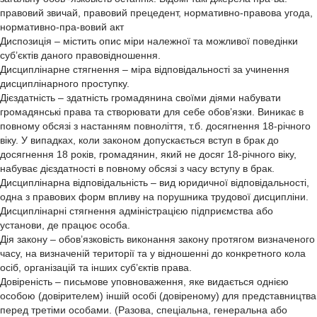
правовий звичай, правовий прецедент, нормативно-правова угода,
нормативно-пра-вовий акт
Диспозиція – містить опис міри належної та можливої поведінки
суб’єктів даного правовідношення.
Дисциплінарне стягнення – міра відповідальності за учинення
дисциплінарного проступку.
Дієздатність – здатність громадянина своїми діями набувати
громадянські права та створювати для себе обов’язки. Виникає в
повному обсязі з настанням повноліття, т.б. досягнення 18-річного
віку. У випадках, коли законом допускається вступ в брак до
досягнення 18 років, громадянин, який не досяг 18-річного віку,
набуває дієздатності в повному обсязі з часу вступу в брак.
Дисциплінарна відповідальність – вид юридичної відповідальності,
одна з правових форм впливу на порушника трудової дисципліни.
Дисциплінарні стягнення адміністрацією підприємства або
установи, де працює особа.
Дія закону – обов’язковість виконання закону протягом визначеного
часу, на визначеній території та у відношенні до конкретного кола
осіб, організацій та інших суб’єктів права.
Довіреність – письмове уповноваження, яке видається однією
особою (довірителем) іншій особі (довіреному) для представництва
перед третіми особами. (Разова, спеціальна, генеральна або