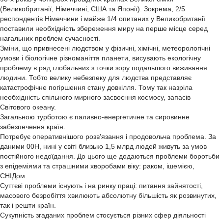
(Великобританії, Німеччині, США та Японії). Зокрема, 2/5
респондентів Німеччини і майже 1/4 опитаних у Великобританії
поставили необхідність збереження миру на перше місце серед
нагальних проблем сучасності.
Зміни, що привнесені людством у фізичні, хімічні, метеорологічні
умови і біологічне різноманіття планети, висувають екологічну
проблему в ряд глобальних з точки зору подальшого виживання
людини. Тобто велику небезпеку для людства представляє
катастрофічне погіршення стану довкілля. Тому так назріла
необхідність спільного мирного засвоєння космосу, запасів
Світового океану.
Загальною турботою є паливно-енергетичне та сировинне
забезпечення країн.
Потребує оперативнішого розв'язання і продовольча проблема. За
даними 00Н, нині у світі близько 1,5 млрд людей живуть за умов
постійного недоїдання. До цього ще додаються проблеми боротьби
з епідеміями та страшними хворобами віку: раком, ішемією,
СНІДом.
Суттєві проблеми існують і на ринку праці: питання зайнятості,
масового безробіття хвилюють абсолютну більшість як розвинутих,
так і решти країн.
Сукупність згаданих проблем стосується різних сфер діяльності