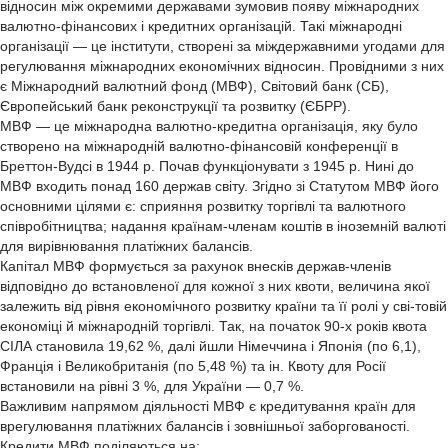
відносин між окремими державами зумовив появу міжнародних
валютно-фінансових і кредитних організацій. Такі міжнародні
організації — це інститути, створені за міждержавними угодами для
регулювання міжнародних економічних відносин. Провідними з них
є Міжнародний валютний фонд (МВФ), Світовий банк (СБ),
Європейський банк реконструкції та розвитку (ЄБРР).
МВФ — це міжнародна валютно-кредитна організація, яку було
створено на міжнародній валютно-фінансовій конференції в
Бреттон-Вудсі в 1944 р. Почав функціонувати з 1945 р. Нині до
МВФ входить понад 160 держав світу. Згідно зі Статутом МВФ його
основними цілями є: сприяння розвитку торгівлі та валютного
співробітництва; надання країнам-членам коштів в іноземній валюті
для вирівнювання платіжних балансів.
Капітал МВФ формується за рахунок внесків держав-членів
відповідно до встановленої для кожної з них квоти, величина якої
залежить від рівня економічного розвитку країни та її ролі у сві-товій
економіці й міжнародній торгівлі. Так, на початок 90-х років квота
СІЛА становила 19,62 %, далі йшли Німеччина і Японія (по 6,1),
Франція і Великобританія (по 5,48 %) та ін. Квоту для Росії
встановили на рівні 3 %, для України — 0,7 %.
Важливим напрямом діяльності МВФ є кредитування країн для
врегулювання платіжних балансів і зовнішньої заборгованості.
Кредити МВФ поділяються на: