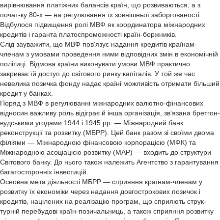
вирівнювання платіжних балансів країн, що розвиваються, а з
почат-ку 80-х — на регулювання їх зовнішньої заборгованості.
Відбулося підвищення ролі МВФ як координатора міжнародних
кредитів і гаранта платоспроможності країн-боржників.
Слід зауважити, що МВФ пов'язує надання кредитів країнам-
членам з умовами проведення ними відповідних змін в економічній
політиці. Відмова країни виконувати умови МВФ практично
закриває їй доступ до світового ринку капіталів. У той же час
невелика позичка фонду надає країні можливість отримати більший
кредит у банках.
Поряд з МВФ в регулюванні міжнародних валютно-фінансових
відносин важливу роль відіграє й інша організація, зв'язана бретгон-
вудськими угодами 1944 і 1945 рр. — Міжнародний банк
реконструкції та розвитку (МБРР). Цей банк разом зі своїми двома
філіями — Міжнародною фінансовою корпорацією (МФК) та
Міжнародною асоціацією розвитку (МАР) — входить до структури
Світового банку. До нього також належить Агентство з гарантування
багатосторонніх інвестицій.
Основна мета діяльності МБРР — сприяння країнам-членам у
розвитку їх економіки через надання довгострокових позичок і
кредитів, націлених на реалізацію програм, що сприяють струк-
турній перебудові країн-позичальниць, а також сприяння розвитку