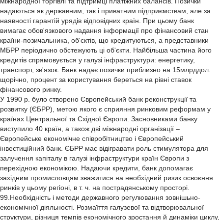
міжнародної торгівлі та підтримці платіжних балансів. Позички
надаються як державним, так і приватним підприємствам, але за
наявності гарантій урядів відповідних країн. При цьому банк
вимагає обов'язкового надання інформації про фінансовий стан
країни-позичальника, об'єктів, що кредитуються, а представники
МБРР періодично обстежують ці об'єкти. Найбільша частина його
кредитів спрямовується у галузі інфраструктури: енергетику,
транспорт, зв'язок. Банк надає позички приблизно на 15млрддол.
щорічно, процент за користування береться на рівні ставок
фінансового ринку.
У 1990 р. було створено Європейський банк реконструкції та
розвитку (ЄБРР), метою якого є сприяння ринковим реформам у
країнах Центральної та Східної Європи. Засновниками банку
виступило 40 країн, а також дві міжнародні організації –
Європейське економічне співробітництво і Європейський
інвестиційний банк. ЄБРР має відігравати роль стимулятора для
залучення капіталу в галузі інфраструктури країн Європи з
перехідною економікою. Надаючи кредити, банк допомагає
західним промисловцям зважитися на необхідний ризик освоєння
ринків у цьому регіоні, в т. ч. на пострадянському просторі.
99.Необхідність і методи державного регулювання зовнішьно-
економічної діяльності. Розмаїття галузевої та відтворювальної
структури, різниця темпів економічного зростання й динаміки циклу,