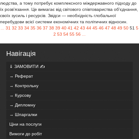
людства, а тому потребує комплексного міждержавного підходу до
їх розв'язання. Це вимагає від світового співтовариства об'єднання,
своїх зусиль і ресурсів. Звідси — необхідність глобальної
перебудови всієї системи економічних та політичних відносин.
...
31
32
33
34
35
36
37
38
39
40
41
42
43
44
45
46
47
48
49
50
51
5
2
53
54
55
56
...
Навігація
⇓ ЗАМОВИТИ ✍
→ Реферат
→ Контрольну
→ Курсову
→ Дипломну
→ Шпаргалки
Ціни на послуги
Вимоги до робіт