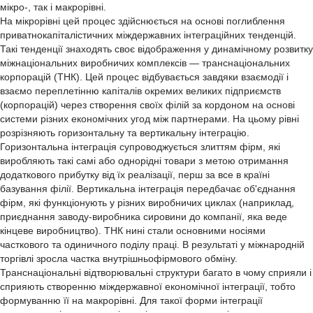
мікро-, так і макрорівні.
На мікрорівні цей процес здійснюється на основі поглиблення
приватнокапіталістичних міждержавних інтеграційних тенденцій.
Такі тенденції знаходять своє відображення у динамічному розвитку
міжнаціональних виробничих комплексів — транснаціональних
корпорацій (ТНК). Цей процес відбувається завдяки взаємодії і
взаємо переплетінню капіталів окремих великих підприємств
(корпорацій) через створення своїх філій за кордоном на основі
системи різних економічних угод між партнерами. На цьому рівні
розрізняють горизонтальну та вертикальну інтеграцію.
Горизонтальна інтеграція супроводжується злиттям фірм, які
виробляють такі самі або однорідні товари з метою отримання
додаткового прибутку від їх реалізації, перш за все в країні
базування філії. Вертикальна інтеграція передбачає об'єднання
фірм, які функціонують у різних виробничих циклах (наприклад,
приєднання заводу-виробника сировини до компанії, яка веде
кінцеве виробництво). ТНК нині стали основними носіями
часткового та одиничного поділу праці. В результаті у міжнародній
торгівлі зросла частка внутрішньофірмового обміну.
Транснаціональні відтворювальні структури багато в чому сприяли і
сприяють створенню міждержавної економічної інтеграції, тобто
формуванню її на макрорівні. Для такої форми інтеграції