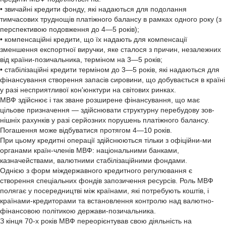
• звичайні кредити фонду, які надаються для подолання
тимчасових труднощів платіжного балансу в рамках одного року (з
перспективою подовження до 4—5 років);
• компенсаційні кредити, що їх надають для компенсації
зменшення експортної виручки, яке сталося з причин, незалежних
від країни-позичальника, терміном на 3—5 років;
• стабілізаційні кредити терміном до 3—5 років, які надаються для
фінансування створення запасів сировини, що добувається в країні
у разі несприятливої кон'юнктури на світових ринках.
МВФ здійснює і так зване розширене фінансування, що має
цільове призначення — здійснювати структурну перебудову зов-
нішніх рахунків у разі серйозних порушень платіжного балансу.
Погашення може відбуватися протягом 4—10 років.
При цьому кредитні операції здійснюються тільки з офіційни-ми
органами країн-членів МВФ: національними банками,
казначействами, валютними стабілізаційними фондами.
Однією з форм міждержавного кредитного регулювання є
створення спеціальних фондів запозичення ресурсів. Роль МВФ
полягає у посередництві між країнами, які потребують коштів, і
країнами-кредиторами та встановлення контролю над валютно-
фінансовою політикою держави-позичальника.
З кінця 70-х років МВФ переорієнтував свою діяльність на