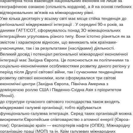
характерна тісна взаємодія національних економік не лише за
географічною ознакою (спільність кордонів), а й на основі глибоких
відтворювальних зв'язків на міжнародному рівні.
Уже кілька десятиріч у всьому світі має місце стійка тенденція до
регіональної міждержавної інтеграції . У середині 90-х років, за
даними ГАТТ/СОТ, сформувалось понад ЗО міжнаціональних
інтеграційних угруповань різного типу. Вони істотно різняться як за
змістом і характером відносин, що виникають між країнами-
учасницями, так і за результатами (наслідками) діяльності.
Великий досвід і потенціал регіональної міжнародної економічної
інтеграції має Західна Європа. Це пояснюється як політичними та
соціально-економічними особливостями розвитку даного регіону у
період після Другої світової війни, так і сучасними тенденціями
розвитку світової економіки, коли сформувалися три світові
економічні центри (Західна Європа, Північна Америка з
домінуючою роллю США і Південно-Східна Азія з пріоритетом
Японії).
до структури сучасного світового господарства також входять
міждержавні галузеві організації, тобто відбувається
функціонально-галузева інтеграція. Серед таких організацій можна
виокремити:Європейське співтовариство з атомної енергії (Євроа-
том); Організацію країн — експортерів нафти (ОПЕК); Міжнародну
організацію праці (МОП) та ін. Крім галузевих міжнародних