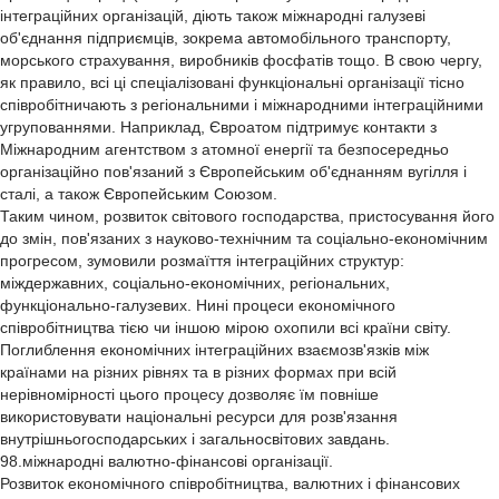
інтеграційних організацій, діють також міжнародні галузеві
об'єднання підприємців, зокрема автомобільного транспорту,
морського страхування, виробників фосфатів тощо. В свою чергу,
як правило, всі ці спеціалізовані функціональні організації тісно
співробітничають з регіональними і міжнародними інтеграційними
угрупованнями. Наприклад, Євроатом підтримує контакти з
Міжнародним агентством з атомної енергії та безпосередньо
організаційно пов'язаний з Європейським об'єднанням вугілля і
сталі, а також Європейським Союзом.
Таким чином, розвиток світового господарства, пристосування його
до змін, пов'язаних з науково-технічним та соціально-економічним
прогресом, зумовили розмаїття інтеграційних структур:
міждержавних, соціально-економічних, регіональних,
функціонально-галузевих. Нині процеси економічного
співробітництва тією чи іншою мірою охопили всі країни світу.
Поглиблення економічних інтеграційних взаємозв'язків між
країнами на різних рівнях та в різних формах при всій
нерівномірності цього процесу дозволяє їм повніше
використовувати національні ресурси для розв'язання
внутрішньогосподарських і загальносвітових завдань.
98.міжнародні валютно-фінансові організації.
Розвиток економічного співробітництва, валютних і фінансових