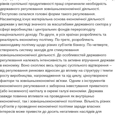
рівнів суспільної продуктивності праці спричинили необхідність
державного регулювання зовнішньоекономічної діяльності.
Поступово склалися головні форми такого регулювання.
Насамперед існує матеріальна основа економічної діяльності
держави у вигляді значного за масштабами державного сектора у
сфері виробництва і центральних фондів перерозподілу
національного доходу. По-друге, в усіх країнах розробляють та
реалізують економічну політику. По-третє, розробляють
законодавчу політику щодо різних суб’єктів бізнесу. По-четверте,
створюють систему заходів для стимулювання
зовнішньоекономічної діяльності. До особливостей державного
регулювання належать інтенсивність та активне втручання держави
в економіку. Воно охоплює весь процес суспільного відтворення –
від регулювання ринкових відносин до впливу на структуру і темпи
росту виробництва, нагромадження та хід циклу, ціноутворюючі
фактори та зовнішньоекономічні зв’язки. Одним з інструментів
економічного регулювання є заборона інвестування приватного
(або іноземного) капіталу в окремі галузі економіки. Держава
завжди повинна впливати на проведення як внутрішньо
економічної, так і зовнішньоекономічної політики. Вільність різних
суб’єктів у проведенні економічної політики заради власних
інтересів може привести до досить негативних наслідків для