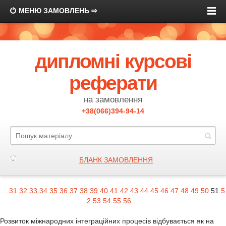
МЕНЮ ЗАМОВЛЕНЬ ⇨
дипломні курсові
реферати
на замовлення
+38(066)394-94-14
БЛАНК ЗАМОВЛЕННЯ
...
31
32
33
34
35
36
37
38
39
40
41
42
43
44
45
46
47
48
49
50
51
5
2
53
54
55
56
...
Розвиток міжнародних інтеграційних процесів відбувається як на