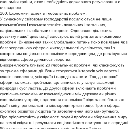
економіки країни, отже необхідність державного регулювання є
очевидною.
100. Економічні аспекти глобальних проблем.
У сучасному світовому господарстві посилюються не лише
взаємозв'язок і взаємозалежність локальних і загальних,
національних і глобальних інтересів. Одночасно діалектика
розвитку нашої цивілізації загострює цілий ряд загальносвітових
проблем. Виникнення таких глобальних питань тісно пов'язане як з
безпосередньою сферою життєдіяльності суспільства, так і з
конкретним соціально-економічним середовищем, де реалізується
відповідна сфера діяльності людства.
Виокремлюють близько 20 глобальних проблем, які класифікують
за трьома сферами дії. Вони стосуються інтересів усіх верств і
класів населення, усіх країн і народів планети. Так, до першої
сфери належать проблеми, що виникають у галузі взаємодії
природи і суспільства. До другої сфери включають проблеми
суспільно-економічних взаємовідносин між державами різних
економічних устроїв, подолання економічної відсталості багатьох
країн світу, регіональні та міжнародні кризи тощо. Третя сфера
охоплює розвиток людства та забезпечення його майбутнього.
Про пріоритетність у свідомості людей проблеми збереження миру
на землі свідчать і результати соціологічного опитування в середині
90-х років у чотирьох провідних країнах Великої сімки