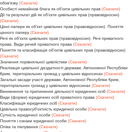
обов'язку
(Скачати)
Особисті немайнові блага як об'єкти цивільних прав
(Скачати)
Дії та результат дій як об'єкти цивільних прав (правовідносин)
(Скачати)
Цінні папери як об'єкт цивільних прав (правовідносин). Поняття
цінного паперу
(Скачати)
Речі як об'єкти цивільних прав (правовідносин). Речі приватного
права. Види речей приватного права
(Скачати)
Поняття та класифікація об'єктів цивільних прав (правовідносин)
(Скачати)
Значення порівняльної цивілістики
(Скачати)
Реалізація цивільної дієздатності держави, Автономної Республіки
Крим, територіальних громад у цивільних відносинах
(Скачати)
Загальні засади участі держави, Автономної Республіки Крим,
територіальних громад у цивільних відносинах
(Скачати)
Виникнення та припинення діяльності юридичних осіб
(Скачати)
Види (форми) юридичних осіб приватного права
(Скачати)
Класифікація юридичних осіб
(Скачати)
Цивільна правосуб'єктність юридичної особи
(Скачати)
Сутність юридичної особи
(Скачати)
Поняття і ознаки юридичної особи
(Скачати)
Опіка та піклування
(Скачати)