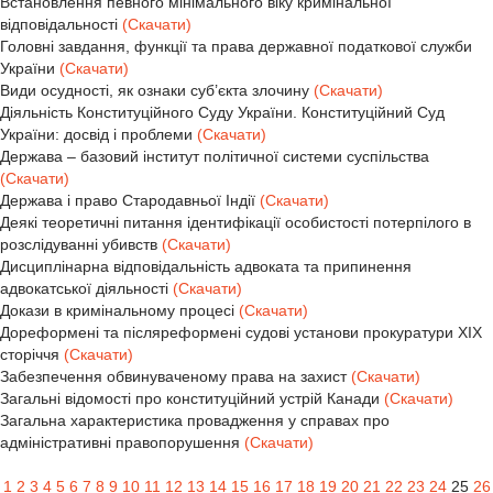
Встановлення певного мінімального віку кримінальної
відповідальності
(Скачати)
Головні завдання, функції та права державної податкової служби
України
(Скачати)
Види осудності, як ознаки суб’єкта злочину
(Скачати)
Діяльність Конституційного Суду України. Конституційний Суд
України: досвід і проблеми
(Скачати)
Держава – базовий інститут політичної системи суспільства
(Скачати)
Держава і право Стародавньої Індії
(Скачати)
Деякі теоретичні питання ідентифікації особистості потерпілого в
розслідуванні убивств
(Скачати)
Дисциплінарна відповідальність адвоката та припинення
адвокатської діяльності
(Скачати)
Докази в кримінальному процесі
(Скачати)
Дореформені та післяреформені судові установи прокуратури ХІХ
сторіччя
(Скачати)
Забезпечення обвинуваченому права на захист
(Скачати)
Загальні відомості про конституційний устрій Канади
(Скачати)
Загальна характеристика провадження у справах про
адміністративні правопорушення
(Скачати)
1
2
3
4
5
6
7
8
9
10
11
12
13
14
15
16
17
18
19
20
21
22
23
24
25
26