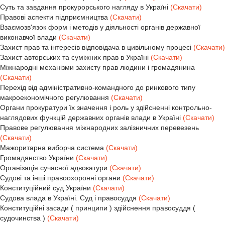
Суть та завдання прокурорського нагляду в Україні
(Скачати)
Правові аспекти підприємництва
(Скачати)
Взаємозв'язок форм і методів у діяльності органів державної
виконавчої влади
(Скачати)
Захист прав та інтересів відповідача в цивільному процесі
(Скачати)
Захист авторських та суміжних прав в Україні
(Скачати)
Міжнародні механізми захисту прав людини і громадянина
(Скачати)
Перехід від адміністративно-командного до ринкового типу
макроекономічного регулювання
(Скачати)
Органи прокуратури їх значення і роль у здійсненні контрольно-
наглядових функцій державних органів влади в Україні
(Скачати)
Правове регулювання міжнародних залізничних перевезень
(Скачати)
Мажоритарна виборча система
(Скачати)
Громадянство України
(Скачати)
Організація сучасної адвокатури
(Скачати)
Судові та інші правоохоронні органи
(Скачати)
Конституційний суд України
(Скачати)
Судова влада в Україні. Суд і правосуддя
(Скачати)
Конституційні засади ( принципи ) здійснення правосуддя (
судочинства )
(Скачати)