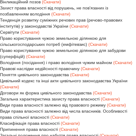
Вінликаційний позов
(Скачати)
Захист права власності від порушень, не пов'язаних із
позбавленням володіння
(Скачати)
Тенденція розвитку суміжних речових прав (речово-правових
інститутів) у законодавстві України
(Скачати)
Сервітути
(Скачати)
Право користування чужою земельною ділянкою для
сільськогосподарських потреб (емфітевзис)
(Скачати)
Право користування чужою земельною ділянкою для забудови
(суперфіцій)
(Скачати)
Володіння (посідання) і право володіння чужим майном
(Скачати)
Правові наслідки недійсності правочину
(Скачати)
Поняття цивільного законодавства
(Скачати)
Цивільний кодекс та інші акти цивільного законодавства України
(Скачати)
Договори як форма цивільного законодавства
(Скачати)
Загальна характеристика захисту права власності
(Скачати)
Види права власності залежно від правового режиму
(Скачати)
Види права власності залежно від числа власників. Особливості
права спільної власності
(Скачати)
Класифікація права власності
(Скачати)
Припинення права власності
(Скачати)
Загальні положення про набуття права власності
(Скачати)