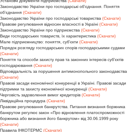
Установчі документи підприємства
(Скачати)
Законодавство України про господарські об'єднання. Поняття
об'єднання
(Скачати)
Законодавство України про господарські товариства
(Скачати)
Правове регулювання відносин власності в Україні
(Скачати)
Законодавство України про підприємства
(Скачати)
Види господарських товариств, їх характеристика
(Скачати)
Мале підприємництво: поняття, суб'єкти
(Скачати)
Порядок розгляду господарських спорів господарськими судами
(Скачати)
Поняття та способи захисту прав та законних інтересів суб'єктів
господарювання
(Скачати)
Відповідальність за порушення антимонопольного законодавства
(Скачати)
Правові засади економічної конкуренції в Україні. Правові засади
підтримки та захисту економічної конкуренції
(Скачати)
Черговість задоволення вимог кредиторів
(Скачати)
Ліквідаційна процедура
(Скачати)
Правове регулювання банкрутства. Питання визнання боржника
банкрутом регулює закон «Про відновлення платоспроможності
боржника або визнання його банкрутом» від 30.06.1999 року
(Скачати)
Правила ІНКОТЕРМС
(Скачати)