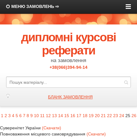
МЕНЮ ЗАМОВЛЕНЬ ⇨
дипломні курсові
реферати
на замовлення
+38(066)394-94-14
БЛАНК ЗАМОВЛЕННЯ
1
2
3
4
5
6
7
8
9
10
11
12
13
14
15
16
17
18
19
20
21
22
23
24
25
26
Суверенітет України
(Скачати)
Повноваження місцевого самоврядування
(Скачати)