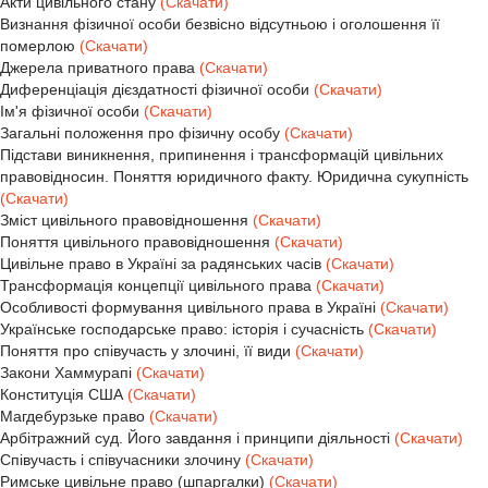
Акти цивільного стану
(Скачати)
Визнання фізичної особи безвісно відсутньою і оголошення її
померлою
(Скачати)
Джерела приватного права
(Скачати)
Диференціація дієздатності фізичної особи
(Скачати)
Ім'я фізичної особи
(Скачати)
Загальні положення про фізичну особу
(Скачати)
Підстави виникнення, припинення і трансформацій цивільних
правовідносин. Поняття юридичного факту. Юридична сукупність
(Скачати)
Зміст цивільного правовідношення
(Скачати)
Поняття цивільного правовідношення
(Скачати)
Цивільне право в Україні за радянських часів
(Скачати)
Трансформація концепції цивільного права
(Скачати)
Особливості формування цивільного права в Україні
(Скачати)
Українське господарське право: історія і сучасність
(Скачати)
Поняття про співучасть у злочині, її види
(Скачати)
Закони Хаммурапі
(Скачати)
Конституція США
(Скачати)
Магдебурзьке право
(Скачати)
Арбітражний суд. Його завдання і принципи діяльності
(Скачати)
Співучасть і співучасники злочину
(Скачати)
Римське цивільне право (шпаргалки)
(Скачати)