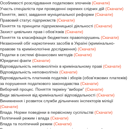
Особливості розслідування податкових злочинів
(Скачати)
Участь спеціаліста при проведенні окремих слідчих дій
(Скачати)
Поняття, зміст, завдання муніципальної реформи
(Скачати)
Правовий статус підприємств
(Скачати)
Поняття та принципи підприємницької діяльності
(Скачати)
Захист цивільних прав і обов’язків
(Скачати)
Поняття та класифікація бюджетних правопорушень
(Скачати)
Незаконний обіг наркотичних засобів в Україні (кримінально-
правове та кримінологічне дослідження)
(Скачати)
Податки в системі фінансових методів
(Скачати)
Юридичні факти
(Скачати)
Відповідальність неповнолітніх в кримінальному праві
(Скачати)
Відповідальність неповнолітніх
(Скачати)
Відповідальність платників податків і зборів (обов'язкових платежів)
за порушення податкового законодавства
(Скачати)
Виборчий процес. Поняття терміну “вибори”
(Скачати)
Види звільнення від кримінальної відповідальності
(Скачати)
Виникнення і розвиток служби дільничних інспекторів міліції
(Скачати)
Влада. Норми поведінки в первісному суспільстві
(Скачати)
Політичний режим і влада
(Скачати)
Влада та політичний режим
(Скачати)