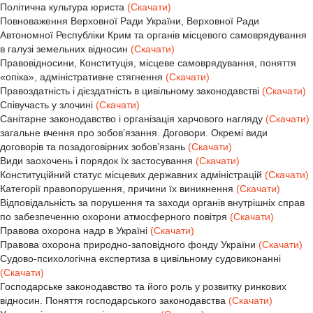
Політична культура юриста
(Скачати)
Повноваження Верховної Ради України, Верховної Ради
Автономної Республіки Крим та органів місцевого самоврядування
в галузі земельних відносин
(Скачати)
Правовідносини, Конституція, місцеве самоврядування, поняття
«опіка», адміністративне стягнення
(Скачати)
Правоздатність і дієздатність в цивільному законодавстві
(Скачати)
Співучасть у злочині
(Скачати)
Санітарне законодавство і організація харчового нагляду
(Скачати)
загальне вчення про зобов’язання. Договори. Окремі види
договорів та позадоговірних зобов’язань
(Скачати)
Види заохочень і порядок їх застосування
(Скачати)
Конституційний статус місцевих державних адміністрацій
(Скачати)
Категорії правопорушення, причини їх виникнення
(Скачати)
Відповідальність за порушення та заходи органів внутрішніх справ
по забезпеченню охорони атмосферного повітря
(Скачати)
Правова охорона надр в Україні
(Скачати)
Правова охорона природно-заповідного фонду України
(Скачати)
Судово-психологічна експертиза в цивільному судовиконанні
(Скачати)
Господарське законодавство та його роль у розвитку ринкових
відносин. Поняття господарського законодавства
(Скачати)