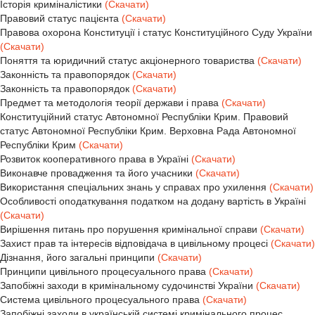
Історія криміналістики
(Скачати)
Правовий статус пацієнта
(Скачати)
Правова охорона Конституції і статус Конституційного Суду України
(Скачати)
Поняття та юридичний статус акціонерного товариства
(Скачати)
Законність та правопорядок
(Скачати)
Законність та правопорядок
(Скачати)
Предмет та методологія теорії держави і права
(Скачати)
Конституційний статус Автономної Республіки Крим. Правовий
статус Автономної Республіки Крим. Верховна Рада Автономної
Республіки Крим
(Скачати)
Розвиток кооперативного права в Україні
(Скачати)
Виконавче провадження та його учасники
(Скачати)
Використання спеціальних знань у справах про ухилення
(Скачати)
Особливості оподаткування податком на додану вартість в Україні
(Скачати)
Вирішення питань про порушення кримінальної справи
(Скачати)
Захист прав та інтересів відповідача в цивільному процесі
(Скачати)
Дізнання, його загальні принципи
(Скачати)
Принципи цивільного процесуального права
(Скачати)
Запобіжні заходи в кримінальному судочинстві України
(Скачати)
Система цивільного процесуального права
(Скачати)
Запобіжні заходи в українській системі кримінального процес