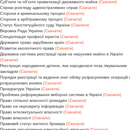
Суб’єкти та об’єкти приватизації державного майна
(Скачати)
Строки розгляду адміністративних справ
(Скачати)
Сторони в кримінальному процесі
(Скачати)
Сторони в арбітражному процесі
(Скачати)
Статус Конституційного суду України
(Скачати)
Веровна Рада України
(Скачати)
Спеціалізація професії юриста
(Скачати)
Державне право зарубіжних країн
(Скачати)
Розвиток екологічного права
(Скачати)
Державна система реєстрації прав на нерухоме майно в Україні
(Скачати)
Реєстрація народження дитини, яка народилася поза лікувальним
закладом
(Скачати)
Порядок реєстрації та ведення книг обліку розрахункових операцій i
розрахункових книжок
(Скачати)
Прокуратура України
(Скачати)
Проблема реформування виборчої системи в Україні
(Скачати)
Право спільної власності громадян
(Скачати)
Право на нерозкриту інформацію
(Скачати)
Право інтелектуальної власності
(Скачати)
Право власності
(Скачати)
Правовий статус митного брокера
(Скачати)
Правове регулювання інвестиційної діяльності
(Скачати)