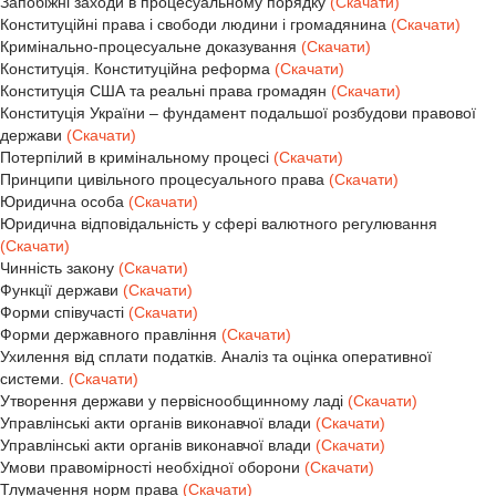
Запобіжні заходи в процесуальному порядку
(Скачати)
Конституційні права і свободи людини і громадянина
(Скачати)
Кримінально-процесуальне доказування
(Скачати)
Конституція. Конституційна реформа
(Скачати)
Конституція США та реальні права громадян
(Скачати)
Конституція України – фундамент подальшої розбудови правової
держави
(Скачати)
Потерпілий в кримінальному процесі
(Скачати)
Принципи цивільного процесуального права
(Скачати)
Юридична особа
(Скачати)
Юридична відповідальність у сфері валютного регулювання
(Скачати)
Чинність закону
(Скачати)
Функції держави
(Скачати)
Форми співучасті
(Скачати)
Форми державного правління
(Скачати)
Ухилення від сплати податків. Аналіз та оцінка оперативної
системи.
(Скачати)
Утворення держави у первіснообщинному ладі
(Скачати)
Управлінські акти органів виконавчої влади
(Скачати)
Управлінські акти органів виконавчої влади
(Скачати)
Умови правомірності необхідної оборони
(Скачати)
Тлумачення норм права
(Скачати)