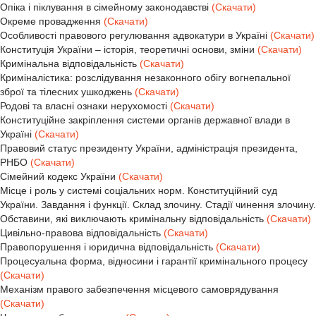
Опіка і піклування в сімейному законодавстві
(Скачати)
Окреме провадження
(Скачати)
Особливості правового регулювання адвокатури в Україні
(Скачати)
Конституція України – історія, теоретичні основи, зміни
(Скачати)
Кримінальна відповідальність
(Скачати)
Криміналістика: розслідування незаконного обігу вогнепальної
зброї та тілесних ушкоджень
(Скачати)
Родові та власні ознаки нерухомості
(Скачати)
Конституційне закріплення системи органів державної влади в
Україні
(Скачати)
Правовий статус президенту України, адміністрація президента,
РНБО
(Скачати)
Сімейний кодекс України
(Скачати)
Місце і роль у системі соціальних норм. Конституційний суд
України. Завдання і функції. Склад злочину. Стадії чинення злочину.
Обставини, які виключають кримінальну відповідальність
(Скачати)
Цивільно-правова відповідальність
(Скачати)
Правопорушення і юридична відповідальність
(Скачати)
Процесуальна форма, відносини і гарантії кримінального процесу
(Скачати)
Механізм правого забезпечення місцевого самоврядування
(Скачати)