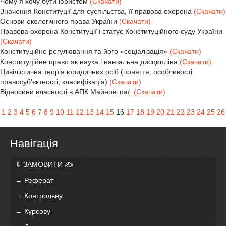
Чому я хочу бути юристом
(Скачати)
Значення Конституції для суспільства, її правова охорона
(Скачати)
Основи екологічного права України
(Скачати)
Правова охорона Конституції і статус Конституційного суду України
(Скачати)
Конституційне регулювання та його «соціалізація»
(Скачати)
Конституційне право як наука і навчальна дисципліна
(Скачати)
Цивілістична теорія юридичних осіб (поняття, особливості
правосуб’єктності, класифікація)
(Скачати)
Відносини власності в АПК Майнові паї.
(Скачати)
1
2
3
4
5
6
7
8
9
10
11
12
13
14
15
16
17
18
19
20
21
22
23
24
25
26
Навігація
⇓ ЗАМОВИТИ ✍
→ Реферат
→ Контрольну
→ Курсову