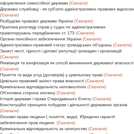
оформлення самостійної держави
(Скачати)
Державні службовці - як суб'єкти адміністративно правових відносин
(Скачати)
Розбудова правової держави України
(Скачати)
Практика розгляду справ у судах по адміністративних
правопорушень передбачених ст. 173
(Скачати)
Органи пенсійного забезпечення України
(Скачати)
Адміністративно-правовий статус громадських об’єднань
(Скачати)
Захист честі, гідності і ділової репутації громадян і організацій
(Скачати)
Реквізиція та конфіскація як спосіб виникнення державної власності
(Скачати)
Поняття та види угод (договорів) у цивільному праві
(Скачати)
Цивільно-правовий захист права власності
(Скачати)
Кримінальна відповідальність неповнолітніх
(Скачати)
Об'єктивна сторона злочину
(Скачати)
Історія держави і права Стародавнього Єгипту
(Скачати)
Конституційні принципи побудови і діяльності державних органів
(Скачати)
Основні права людини ( поняття, види). Юридичні гарантії
забезпечення прав людини.
(Скачати)
Кримінальна відповідальність за шпигунство
(Скачати)