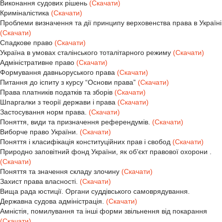
Виконання судових рішень
(Скачати)
Криміналістика
(Скачати)
Проблеми визначення та дії принципу верховенства права в Україні
(Скачати)
Спадкове право
(Скачати)
Україна в умовах сталінського тоталітарного режиму
(Скачати)
Адміністративне право
(Скачати)
Формування давньоруського права
(Скачати)
Питання до іспиту з курсу “Основи права”
(Скачати)
Права платників податків та зборів
(Скачати)
Шпаргалки з теорії держави і пpава
(Скачати)
Застосування норм права.
(Скачати)
Поняття, види та призначення референдумів.
(Скачати)
Виборче право України.
(Скачати)
Поняття і класифікація конституційних прав і свобод
(Скачати)
Природно заповітний фонд України, як об’єкт правової охорони .
(Скачати)
Поняття та значення складу злочину
(Скачати)
Захист права власності.
(Скачати)
Вища рада юстиції. Органи суддівського самоврядування.
Державна судова адміністрація.
(Скачати)
Амністія, помилування та інші форми звільнення від покарання
(Скачати)