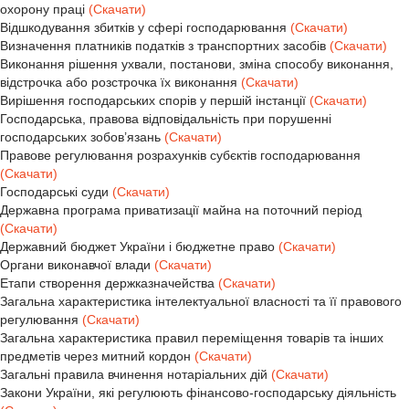
охорону праці
(Скачати)
Відшкодування збитків у сфері господарювання
(Скачати)
Визначення платників податків з транспортних засобів
(Скачати)
Виконання рішення ухвали, постанови, зміна способу виконання,
відстрочка або розстрочка їх виконання
(Скачати)
Вирішення господарських спорів у першій інстанції
(Скачати)
Господарська, правова відповідальність при порушенні
господарських зобов’язань
(Скачати)
Правове регулювання розрахунків субєктів господарювання
(Скачати)
Господарські суди
(Скачати)
Державна програма приватизації майна на поточний період
(Скачати)
Державний бюджет України і бюджетне право
(Скачати)
Органи виконавчої влади
(Скачати)
Етапи створення держказначейства
(Скачати)
Загальна характеристика інтелектуальної власності та її правового
регулювання
(Скачати)
Загальна характеристика правил переміщення товарів та інших
предметів через митний кордон
(Скачати)
Загальні правила вчинення нотаріальних дій
(Скачати)
Закони України, які регулюють фінансово-господарську діяльність