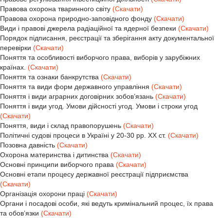
Правова охорона тваринного світу
(Скачати)
Правова охорона природно-заповідного фонду
(Скачати)
Види і правові джерела радіаційної та ядерної безпеки
(Скачати)
Порядок підписання, реєстрації та зберігання акту документальної
перевірки
(Скачати)
Поняття та особливості виборчого права, виборів у зарубіжних
країнах.
(Скачати)
Поняття та ознаки банкрутства
(Скачати)
Поняття та види форм державного управління
(Скачати)
Поняття і види аграрних договірних зобов’язань
(Скачати)
Поняття і види угод. Умови дійсності угод. Умови і строки угод
(Скачати)
Поняття, види і склад правопорушень
(Скачати)
Політичні судові процеси в Україні у 20-30 рр. ХХ ст.
(Скачати)
Позовна давність
(Скачати)
Охорона материнства і дитинства
(Скачати)
Основні принципи виборчого права
(Скачати)
Основні етапи процесу державної реєстрації підприємства
(Скачати)
Організація охорони праці
(Скачати)
Органи і посадові особи, які ведуть кримінальний процес, їх права
та обов’язки
(Скачати)