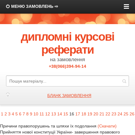
МЕНЮ ЗАМОВЛЕНЬ ⇨
дипломні курсові
реферати
на замовлення
+38(066)394-94-14
БЛАНК ЗАМОВЛЕННЯ
1
2
3
4
5
6
7
8
9
10
11
12
13
14
15
16
17
18
19
20
21
22
23
24
25
26
Причини правопорушень та шляхи їх подолання
(Скачати)
Прийняття нової конституції України- завершення правового