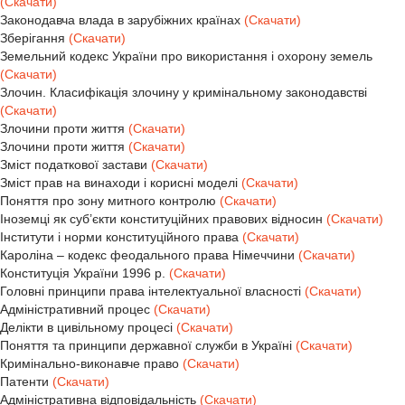
(Скачати)
Законодавча влада в зарубіжних країнах
(Скачати)
Зберігання
(Скачати)
Земельний кодекс України про використання і охорону земель
(Скачати)
Злочин. Класифікація злочину у кримінальному законодавстві
(Скачати)
Злочини проти життя
(Скачати)
Злочини проти життя
(Скачати)
Зміст податкової застави
(Скачати)
Зміст прав на винаходи і корисні моделі
(Скачати)
Поняття про зону митного контролю
(Скачати)
Іноземці як суб’єкти конституційних правових відносин
(Скачати)
Інститути і норми конституційного права
(Скачати)
Кароліна – кодекс феодального права Німеччини
(Скачати)
Конституція України 1996 р.
(Скачати)
Головні принципи права інтелектуальної власності
(Скачати)
Адміністративний процес
(Скачати)
Делікти в цивільному процесі
(Скачати)
Поняття та принципи державної служби в Україні
(Скачати)
Кримінально-виконавче право
(Скачати)
Патенти
(Скачати)
Адміністративна відповідальність
(Скачати)