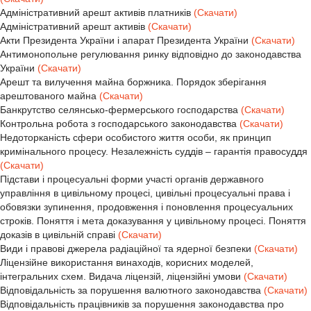
Адміністративний арешт активів платників
(Скачати)
Адміністративний арешт активів
(Скачати)
Акти Президента України і апарат Президента України
(Скачати)
Антимонопольне регулювання ринку відповідно до законодавства
України
(Скачати)
Арешт та вилучення майна боржника. Порядок зберігання
арештованого майна
(Скачати)
Банкрутство селянсько-фермерського господарства
(Скачати)
Контрольна робота з господарського законодавства
(Скачати)
Недоторканість сфери особистого життя особи, як принцип
кримінального процесу. Незалежність суддів – гарантія правосуддя
(Скачати)
Підстави і процесуальні форми участі органів державного
управління в цивільному процесі, цивільні процесуальні права і
обовязки зупинення, продовження і поновлення процесуальних
строків. Поняття і мета доказування у цивільному процесі. Поняття
доказів в цивільній справі
(Скачати)
Види і правові джерела радіаційної та ядерної безпеки
(Скачати)
Ліцензійне використання винаходів, корисних моделей,
інтегральних схем. Видача ліцензій, ліцензійні умови
(Скачати)
Відповідальність за порушення валютного законодавства
(Скачати)
Відповідальність працівників за порушення законодавства про