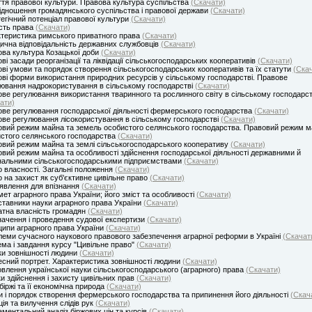
тя правової культури. Правова культура суспільства
(Скачати)
ідношення громадянського суспільства і правової держави
(Скачати)
егічний потенціал правової культури
(Скачати)
сть права
(Скачати)
теристика римського приватного права
(Скачати)
чна відповідальність державних службовців
(Скачати)
ва культура Козацької доби
(Скачати)
ві засади реорганізації та ліквідації сільськогосподарських кооперативів
(Скачати)
ві умови та порядок створення сільськогосподарських кооперативів та їх статути
(Ска
ві форми використання природних ресурсів у сільському господарстві. Правове
ювання надрокористування в сільському господарстві
(Скачати)
ве регулювання використання тваринного та рослинного світу в сільському господарст
ати)
ве регулювання господарської діяльності фермерського господарства
(Скачати)
ве регулювання лісокористування в сільському господарстві
(Скачати)
вий режим майна та земель особистого селянського господарства. Правовий режим м
стого селянського господарства
(Скачати)
вий режим майна та землі сільськогосподарського кооперативу
(Скачати)
вий режим майна та особливості здійснення господарської діяльності державними й
альними сільськогосподарськими підприємствами
(Скачати)
 власності. Загальні положення
(Скачати)
 на захист як суб'єктивне цивільне право
(Скачати)
явлення для впізнання
(Скачати)
ет аграрного права України; його зміст та особливості
(Скачати)
тавники науки аграрного права України
(Скачати)
тна власність громадян
(Скачати)
ачення і проведення судової експертизи
(Скачати)
ипи аграрного права України
(Скачати)
еми сучасного наукового правового забезпечення аграрної реформи в Україні
(Скачат
ма і завдання курсу "Цивільне право"
(Скачати)
и зовнішності людини
(Скачати)
сний портрет. Характеристика зовнішності людини
(Скачати)
влення української науки сільськогосподарського (аграрного) права
(Скачати)
и здійснення і захисту цивільних прав
(Скачати)
біржі та її економічна природа
(Скачати)
 і порядок створення фермерського господарства та припинення його діяльності
(Скач
ція та вилучення слідів рук
(Скачати)
ментальний аналіз біржових цін та курсів
(Скачати)