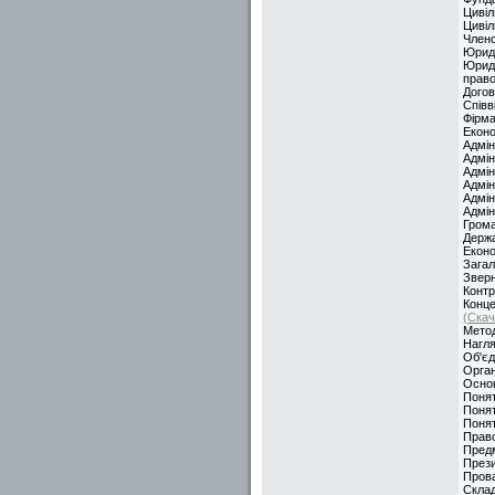
Цивіл
Цивіл
Членс
Юрид
Юриди
право
Догов
Співв
Фірма
Еконо
Адмін
Адмін
Адмін
Адмін
Адмін
Адмін
Грома
Держа
Еконо
Загал
Звер
Контр
Конце
(Скач
Метод
Нагля
Об'є
Орган
Основ
Понят
Понят
Понят
Право
Предм
Прези
Прова
Склад