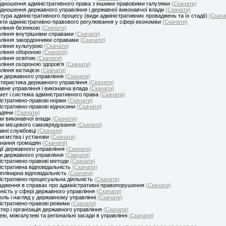
ідношення адміністративного права з іншими правовими галузями
(Скачати)
ідношення державного управління і державної виконавчої влади
(Скачати)
тура адміністративного процесу (види адміністративних проваджень та їх стадії)
(Скача
кти адміністративно-правового регулювання у сфері економіки
(Скачати)
ління безпекою
(Скачати)
ління внутрішніми справами
(Скачати)
ління закордонними справами
(Скачати)
ління культурою
(Скачати)
вління обороною
(Скачати)
ління освітою
(Скачати)
ління охороною здоров'я
(Скачати)
ління юстицією
(Скачати)
 державного управління
(Скачати)
теристика державного управління
(Скачати)
вне управління і виконавча влада
(Скачати)
ет і система адміністративного права
(Скачати)
істративно-правові норми
(Скачати)
істративно-правові відносини
(Скачати)
адяни
(Скачати)
и виконавчої влади
(Скачати)
и місцевого самоврядування
(Скачати)
вні службовці
(Скачати)
иємства і установи
(Скачати)
днання громадян
(Скачати)
ії державного управління
(Скачати)
 державного управління
(Скачати)
істративно-правові методи
(Скачати)
істративна відповідальність
(Скачати)
плінарна відповідальність
(Скачати)
істративно-процесуальна діяльність
(Скачати)
дження в справах про адміністративні правопорушення
(Скачати)
ність у сфері державного управління
(Скачати)
оль і нагляд у державному управлінні
(Скачати)
істративно-правові режими
(Скачати)
тер і організація державного управління
(Скачати)
еві, міжгалузеві та регіональні засади в управлінні
(Скачати)