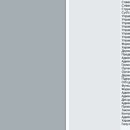
Співв
Співв
Струк
Суб'є
Управ
Управ
Управ
Управ
Упра
Управ
Управ
Управ
Форми
Харак
Держа
Предм
Адмін
Адмін
Гром
Орган
Орган
Держа
Підпр
Об'є
Функц
Форми
Адмін
Адмін
Дисци
Адмін
Прова
Закон
Контр
Адмін
Харак
Галуз