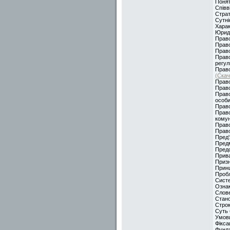
Понят
Співв
Страт
Сутні
Харак
Юриди
Право
Право
Право
Право
регул
Право
(Скач
Право
Право
Право
особи
Право
Право
комун
Право
Право
Пред'
Предм
Предс
Прива
Призн
Принц
Пробл
Систе
Ознак
Слове
Стано
Строк
Суть 
Умови
Фікса
Фунда