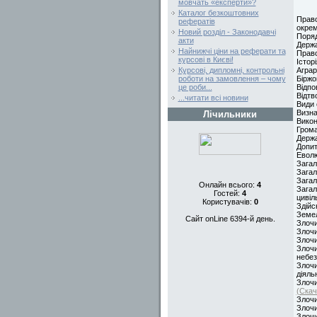
мовчать «експерти»?
Каталог безкоштовних
Право
рефератів
окрем
Новий розділ - Законодавчі
Поряд
акти
Держа
Найнижчі ціни на реферати та
Право
курсові в Києві!
Істор
Аграр
Курсові, дипломні, контрольні
Біржо
роботи на замовлення – чому
Відпо
це роби...
Відтв
...читати всі новини
Види 
Визна
Лічильники
Викон
Грома
Держа
Допи
Еволю
Загал
Загал
Загал
Онлайн всього:
4
Загал
Гостей:
4
цивіл
Користувачів:
0
Здійс
Земел
Сайт onLine 6394-й день.
Злочи
Злочи
Злочи
Злочи
небе
Злочи
діяль
Злочи
(Скач
Злочи
Злочи
Злочи