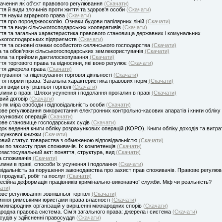
ачення як об'єкт правового регулювання
(Скачати)
тя й види злочинів проти життя та здоров'я особи
(Скачати)
тя науки аграрного права
(Скачати)
тя про пороеджеоскопію. Ознаки будови папілярних ліній
(Скачати)
тя та види сільськогосподарських кооперативів
(Скачати)
тя та загальна характеристика правового становища державних і комунальних
ькогосподарських підприємств
(Скачати)
тя та основні ознаки особистого селянського господарства
(Скачати)
 та обов'язки сільськогосподарських землекористувачів
(Скачати)
ла та прийоми дактилоскопування
(Скачати)
тя торгового права та відносини, які воно регулює
(Скачати)
ття джерела права
(Скачати)
тування та ліцензування торгової діяльності
(Скачати)
тя норми права. Загальна характеристика правових норм
(Скачати)
ні види внутрішньої торгівлі
(Скачати)
лини в праві. Шляхи усунення і подолання прогалин в праві
(Скачати)
вий договір
(Скачати)
 як міра свободи і відповідальність особи
(Скачати)
ве регулювання використання електронних контрольно-касових апаратів і книги обліку
хункових операцій
(Скачати)
ве становище господарських судів
(Скачати)
ок ведення книги обліку розрахункових операцій (КОРО), Книги обліку доходів та витрат
хункової книжки
(Скачати)
вий статус товариства з обмеженою відповідальністю
(Скачати)
и по захисту прав споживачів. Їх компетенція
(Скачати)
застосувальний акт: поняття, структура, вид
(Скачати)
а споживачів
(Скачати)
лини в праві, способи їх усунення і подолання
(Скачати)
відальність за порушення законодавства про захист прав споживачів. Правове регулю
і продукції, робіт та послуг
(Скачати)
сійна деформація працівників кримінально-виконавчої служби. Міф чи реальність?
ати)
ве регулювання зовнішньої торгівлі
(Скачати)
іння римськими юристами права власності
(Скачати)
міжнародних організацій у вирішенні міжнародних спорів
(Скачати)
родна правова система. Сім’я загального права: джерела і система
(Скачати)
судів у здійсненні правосуддя
(Скачати)