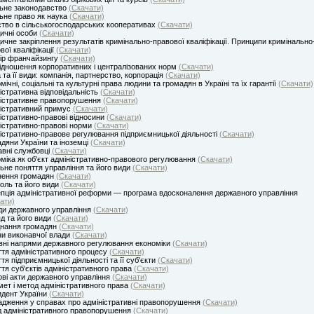
ьне законодавство
(Скачати)
ьне право як наука
(Скачати)
тво в сільськогосподарських кооперативах
(Скачати)
ичні особи
(Скачати)
чне закріплення результатів кримінально-правової кваліфікації. Принципи кримінально
вої кваліфікації
(Скачати)
ір франчайзингу
(Скачати)
ідношення корпоративних і централізованих норм
(Скачати)
 та її види: компанія, партнерство, корпорація
(Скачати)
мічні, соціальні та культурні права людини та громадян в Україні та їх гарантії
(Скачати)
істративна відповідальність
(Скачати)
істративне правопорушення
(Скачати)
істративний примус
(Скачати)
істративно-правові відносини
(Скачати)
істративно-правові норми
(Скачати)
істративно-правове регулювання підприємницької діяльності
(Скачати)
дяни України та іноземці
(Скачати)
вні службовці
(Скачати)
міка як об'єкт адміністративно-правового регулювання
(Скачати)
ьне поняття управління та його види
(Скачати)
нення громадян
(Скачати)
оль та його види
(Скачати)
пція адміністративної реформи — програма вдосконалення державного управління
ати)
и державного управління
(Скачати)
д та його види
(Скачати)
днання громадян
(Скачати)
и виконавчої влади
(Скачати)
ні напрями державного регулювання економіки
(Скачати)
тя адміністративного процесу
(Скачати)
тя підприємницької діяльності та її суб'єкти
(Скачати)
тя суб'єктів адміністративного права
(Скачати)
ві акти державного управління
(Скачати)
ет і метод адміністративного права
(Скачати)
дент України
(Скачати)
дження у справах про адміністративні правопорушення
(Скачати)
 адміністративного правопорушення
(Скачати)