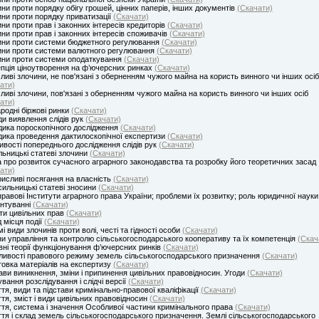
ни проти порядку обігу грошей, цінних паперів, інших документів
(Скачати)
ни проти порядку приватизації
(Скачати)
ни проти прав і законних інтересів кредиторів
(Скачати)
ни проти прав і законних інтересів споживачів
(Скачати)
ни проти системи бюджетного регулювання
(Скачати)
ни проти системи валютного регулювання
(Скачати)
ни проти системи оподаткування
(Скачати)
пція ціноутворення на ф’ючерсних ринках
(Скачати)
ливі злочини, не пов'язані з оберненням чужого майна на користь винного чи інших осіб
ати)
ливі злочини, пов'язані з оберненням чужого майна на користь винного чи інших осіб
ати)
родні біржові ринки
(Скачати)
и виявлення слідів рук
(Скачати)
ика пороскопічного дослідження
(Скачати)
ика проведення дактилоскопічної експертизи
(Скачати)
вості попереднього дослідження слідів рук
(Скачати)
ьницькі статеві злочини
(Скачати)
 про розвиток сучасного аграрного законодавства та розробку його теоретичних засад
ати)
исливі посягання на власність
(Скачати)
ильницькі статеві зносини
(Скачати)
правові Інститути аграрного права України; проблеми їх розвитку; роль юридичної науки 
нтуванні
(Скачати)
ти цивільних прав
(Скачати)
 місця події
(Скачати)
і види злочинів проти волі, честі та гідності особи
(Скачати)
и управління та контролю сільськогосподарського кооперативу та їх компетенція
(Скач
ні теорії функціонування ф’ючерсних ринків
(Скачати)
ивості правового режиму земель сільськогосподарського призначення
(Скачати)
товка матеріалів на експертизу
(Скачати)
ави виникнення, зміни і припинення цивільних правовідносин. Угоди
(Скачати)
вання розслідування і слідчі версії
(Скачати)
тя, види та підстави кримінально-правової кваліфікації
(Скачати)
тя, зміст і види цивільних правовідносин
(Скачати)
тя, система і значення Особливої частини кримінального права
(Скачати)
тя і склад земель сільськогосподарського призначення. Землі сільськогосподарського