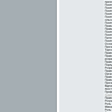
призн
Понят
Понят
Понят
Понят
Понят
сільс
Понят
Права
Прави
Понят
Поня
Патен
Понят
Основ
Прога
Торго
Право
Право
розра
Право
Поряд
Розра
Право
Орган
Право
Прав
Прога
Відпо
якост
Профе
(Скач
Право
Розум
Роль 
Міжна
Роль 