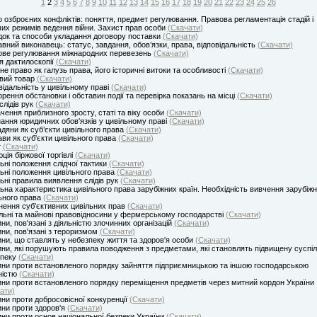
1
2
3
4
5
6
7
8
9
10
11
12
13
14
15
16
17
18
19
20
21
22
23
24
25
26
 озброєних конфліктів: поняття, предмет регулювання. Правова регламентація стадій і
их режимів ведення війни. Захист прав особи
(Скачати)
ок та способи укладання договору поставки
(Скачати)
вний виконавець: статус, завдання, обов’язки, права, відповідальність
(Скачати)
ве регулювання міжнародних перевезень
(Скачати)
ія дактилоскопії
(Скачати)
не право як галузь права, його історичні витоки та особливості
(Скачати)
вий товар
(Скачати)
відальність у цивільному праві
(Скачати)
орення обстановки і обставин події та перевірка показань на місці
(Скачати)
слідів рук
(Скачати)
чення приблизного зросту, статі та віку особи
(Скачати)
ання юридичних обов'язків у цивільному праві
(Скачати)
дяни як суб’єкти цивільного права
(Скачати)
ви як суб'єкти цивільного права
(Скачати)
т
(Скачати)
ція біржової торгівлі
(Скачати)
ьні положення слідчої тактики
(Скачати)
ьні положення цивільного права
(Скачати)
ьні правила виявлення слідів рук
(Скачати)
ьна характеристика цивільного права зарубіжних країн. Необхідність вивчення зарубіжн
ьного права
(Скачати)
нення суб'єктивних цивільних прав
(Скачати)
ьні та майнові правовідносини у фермерському господарстві
(Скачати)
ни, пов'язані з діяльністю злочинних організацій
(Скачати)
ни, пов'язані з тероризмом
(Скачати)
ни, що ставлять у небезпеку життя та здоров'я особи
(Скачати)
ни, які порушують правила поводження з предметами, які становлять підвищену суспі
зпеку
(Скачати)
ни проти встановленого порядку зайняття підприємницькою та іншою господарською
ністю
(Скачати)
ни проти встановленого порядку переміщення предметів через митний кордон України
ати)
ни проти добросовісної конкуренції
(Скачати)
ни проти здоров'я
(Скачати)
ни проти основ національної безпеки України
(Скачати)