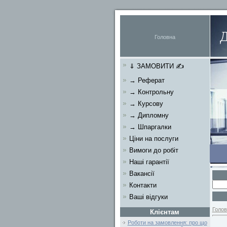
Головна
⇓ ЗАМОВИТИ ✍
→ Реферат
→ Контрольну
→ Курсову
→ Дипломну
→ Шпаргалки
Ціни на послуги
Вимоги до робіт
Наші гарантії
Вакансії
Контакти
Ваші відгуки
Голов
Клієнтам
Роботи на замовлення: про що