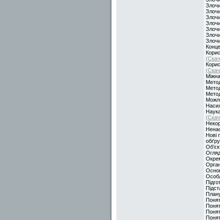
Злочи
Злочи
Злочи
Злочи
Злочи
Злочи
Злочи
Конце
Корис
(Скач
Корис
(Скач
Міжна
Метод
Метод
Метод
Можли
Насил
Наука
(Скач
Некор
Ненас
Нові 
обґру
Об’єк
Огляд
Окрем
Орган
Основ
Особл
Підго
Підст
Плану
Понят
Понят
Понят
Понят