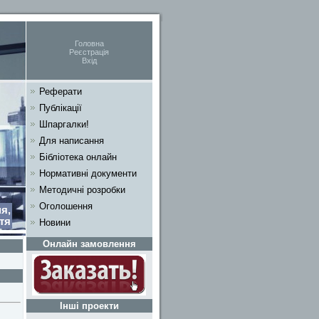
Головна
Реєстрація
Вхід
Реферати
Публікації
Шпаргалки!
Для написання
Бібліотека онлайн
Нормативні документи
Методичні розробки
Оголошення
я,
тя
Новини
Онлайн замовлення
Інші проекти