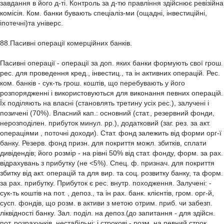
завдання в його д-ті. Контроль за д-тю правління здійснює ревізійна
комісія. Ком. банки бувають спеціаліз-ми (ощадні, інвестиційні,
іпотечні)та універс.
88.Пасивні операції комерційних банків.
Пасивні операції - операції за доп. яких банки формують свої грош.
рес. для проведення кред., інвестиц., та ін активних операцій. Рес.
ком. банків - сук-ть грош. коштів, що перебувають у його
розпорядженні і використовуються для виконання певних операцій.
Їх поділяють на власні (становлять третину усіх рес.), залучені і
позичені (70%). Власний кап.: основний (стат., резервний фонди,
нерозподілен. прибуток минул. рр.), додатковий (заг. рез. за акт.
операціями , поточні доходи). Стат. фонд залежить від форми орг-ї
банку. Резерв. фонд призн. для покриття можл. збитків, сплати
дивідендів; його розмір - на рівні 50% від стат. фонду, форм. за рах.
відрахувань з прибутку (не <5%). Спец. ф. признач. для покриття
збитку від акт. операцій та для вир. та соц. розвитку банку, та форм.
за рах. прибутку. Прибуток є рес. внутр. походження. Залучені: -
сук-ть коштів на пот. , депоз., та ін рах. банк. клієнтів, гром. орг-й,
сусп. фондів, що розм. в активи з метою отрим. приб. чи забезп.
ліквідності банку. Зал. поділ. на депоз.(до запитання - для здійсн.
пот. розрахунків, нестабільні; і строкові - розм. на певний строк