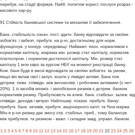
перебув. на стадії формув. Найб. попитом корист. послуги розрах.-
касового хар-ру.
91.Стійкість банківської системи та механізм її забезпечення.
Банк. стабільність означ. пост. здатн. банку відповідати за своїми
зобов’яз. і забезп. прибутк. на р-ні, достатньому для норм.
функціонув. у конкур. середовищі. Найважл. екон. нормативом є
нормативи капіталу, зокрема мін. розмір стат. капіталу, норматив
платоспром. і норматив достатності капіталу. Мін. розмір стат.
капіталу 1 млн євро за курсом НБУ на момент реєстрації банку.
Ком. банк буде в змозі відповідати за своїми зобов’яз. за умови,
якщо він вклав свої і залуч. кошти у ліквідні активи. Банк пов.
дотрим. певн. співвідн. між високолікв. і робочими активами (є не<
20%). 1 із засобів мініміз. і запобігання ризиків є дотрим. банком
нормативів ризику. Прибутковість як елем. банк. стабільн. залеж. від
співвідн. доходів і витрат. Найпошир. показн. прибутк. банку:
прибутк. банк. активів, прибутк. акціонерного капіт. та %на маржа.
Мін-я р-ня ризику дає змогу отр. стабільн. приб., тому балансув.
між прибутков. та ризиком - важл. і складне завд. управл. банком.
1
2
3
4
5
6
7
8
9
10
11
12
13
14
15
16
17
18
19
20
21
22
23
24
25
26