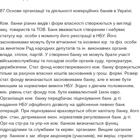
87.Основи організації та діяльності комерційних банків в Україні.
Ком. банки різних видів і форм власності створюються у вигляді
акц. товариств та ТОВ. Банк вважається створеним і набуває
статусу юр. особи з моменту його реєстрації в НБУ. Його
засновниками можуть бути вітчизняні та іноземні юр. та фіз. особи
за винятком Рад народних депутатів та ін. виконавчих органів
влади, спілок, партій. У створенні банку не можуть брати участі
військовослужбовці та посадові особи органів суду, прокуратури,
держбезпеки. Стат. фонд новостворюваного ком. банку формується
тільки за рахунок власних коштів засновників у грош. формі. Розмір
стат. фонду визначається засновниками банку, але е може бути
меншим за нормативні вимоги НБУ. Згідно з діючим положенням,
мін. рівень стат. фонду пов. бути еквівалентний 1млн євро.
Організація ком. банку передбачає ліцензування банк. д-ті:
надання НБУ офіційного дозволу на здійснення певних банк.
операцій. При ліцензуванні враховується обсяг капіталу банку, його
фін. стан, дотримання екон. нормативів регулювання банк. д-ті.
Орг-на стр-ра та упр-ня ком. банком визначається функц.
підрозділами та службами та керівн. органами. Вищим органом
упр. банком є заг. збори акціонерів (учасників), які виріш. стратег.