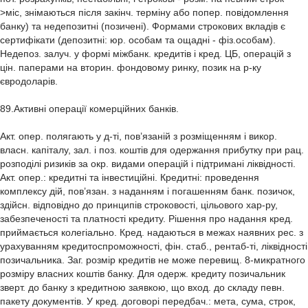
>міс, знімаються після закінч. терміну або попер. повідомлення
банку) та недепозитні (позичені). Формами строкових вкладів є
сертифікати (депозитні: юр. особам та ощадні - фіз.особам).
Недепоз. залуч. у формі міжбанк. кредитів і кред. ЦБ, операцій з
цін. паперами на вторин. фондовому ринку, позик на р-ку
євродоларів.
89.Активні операції комерційних банків.
Акт. опер. полягають у д-ті, пов’язаній з розміщенням і викор.
власн. капіталу, зал. і поз. коштів для одержання прибутку при рац.
розподілі ризиків за окр. видами операцій і підтримані ліквідності.
Акт. опер.: кредитні та інвестиційні. Кредитні: проведення
комплексу дій, пов’язан. з наданням і погашенням банк. позичок,
здійсн. відповідно до принципів строковості, цільового хар-ру,
забезпеченості та платності кредиту. Рішення про надання кред.
приймається колегіально. Кред. надаються в межах наявних рес. з
урахуванням кредитоспроможності, фін. стаб., рентаб-ті, ліквідності
позичальника. Заг. розмір кредитів не може перевищ. 8-микратного
розміру власних коштів банку. Для одерж. кредиту позичальник
зверт. до банку з кредитною заявкою, що вход. до складу певн.
пакету документів. У кред. договорі передбач.: мета, сума, строк,