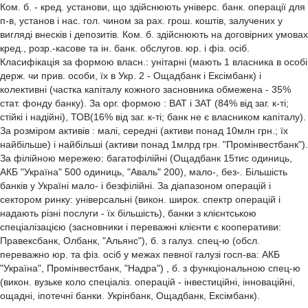
Ком. б. - кред. установи, що здійснюють універс. банк. операції для
п-в, установ і нас. гол. чином за рах. грош. коштів, залучених у
вигляді внесків і депозитів. Ком. б. здійснюють на договірних умовах
кред., розр.-касове та ін. банк. обслугов. юр. і фіз. осіб.
Класифікація за формою власн.: унітарні (мають 1 власника в особі
держ. чи прив. особи, їх в Укр. 2 - Ощадбанк і Ексімбанк) і
колективні (частка капіталу кожного засновника обмежена - 35%
стат. фонду банку). За орг. формою : ВАТ і ЗАТ (84% від заг. к-ті;
стійкі і надійні), ТОВ(16% від заг. к-ті; банк не є власником капіталу).
За розміром активів : малі, середні (активи понад 10млн грн.; їх
найбільше) і найбільші (активи понад 1млрд грн. "Промінвестбанк").
За філійною мережею: багатофілійні (Ощадбанк 15тис одиниць,
АКБ "Україна" 500 одиниць, "Аваль" 200), мало-, без-. Більшість
банків у Україні мало- і безфілійні. За діапазоном операцій і
сектором ринку: універсальні (викон. широк. спектр операцій і
надають різні послуги - їх більшість), банки з клієнтською
спеціалізацією (засновники і переважні клієнти є кооперативи:
Правексбанк, Олбанк, "Альянс"), б. з галуз. спец-ю (обсл.
переважно юр. та фіз. осіб у межах певної галузі госп-ва: АКБ
"Україна", Промінвестбанк, "Надра") , б. з функціональною спец-ю
(викон. вузьке коло спеціаліз. операцій - інвестиційні, інноваційні,
ощадні, іпотечні банки. Укрінбанк, Ощадбанк, Ексімбанк).