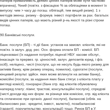
паперів привабливість деяких цінних паперів може бути частково
втрачена), %ний (пов’яз. з фіксацією % за облігаціями в момент їх
випуску: чим > часу до погаш. облігацій, тим вищий ризик). 1 з
методів зменш. ризику - формув. інвест. портфеля за рах. багатьох
видів цінних паперів, що мають різний р-нь якості та різні строки
погаш.
90.Банківські послуги.
Банк. послуги (БП) - ті дії банк. установ на замовл. клієнтів, які не
пов’яз. із залуч. дод. рес. Осн. форма оплати БП - комісії. БП:
ліцензовані (їх надання потребує ліцензії НБУ: касове обслуг.,
інкасація та прервез. гр. цінностей, залуч. депозитів юрид. і фіз.
осіб), неліценз., чисті (послуги, що не несуть будь-якого ризику для
активів банку, крім ризику операц. помилок), сурогатні (послуги,
кінцевий результ. здійсн. яких може вплинути на активи банку),
комісійні (послуги, за надання яких банк стягує з клієнта плату у
вигляді комісії), гонорарні (банк отр. від клієнтів обумовлену
наперед плату: лізинг, трастові, консультаційні послуги), спредові
(чисті доходи від них форм. як різниця між комісією, отр. від клієнта
та сплаченою при організ. даної послуги), балансові (облік. на
балансових рах.: кредитні, інвест., валютні), позабалансові
(гарантії, поручительство, консультації) тощо. Ринок БП в У.