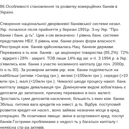
86.Особливості становлення та розвитку комерційних банків в
Україні.
Створення національної дворівневої банківської системи незал.
Укр. почалося після прийняття у березні 1991р. З-ну Укр. "Про
банки і банк. д-ть". Цим з-ом визначено: І рівень банк. системи
представляє НБУ, ІІ рівень ком. банки різних форм власності.
Реєстрація ком. банків здійснювалась Нац. банком держави.
Переважна к-ть ком. банків - це акціонерні товариства (85,2%): 72%
- відкриті і 28% - закриті. ТОВ лише 14% від заг. к-ті. З 1994 р. в Укр.
з’явились ком. банки з участю іноземного капіталу (до поч. 2000р.
їх к-ть 30). За розміром активів укр. ком. банки поділяються на
найбільші (активи >1млрд грн.), великі (>100млн грн.), середні (>10
млн грн.), малі (<10млн грн.). Чималої шкоди процесу накоп. банк.
капіталу завдає девальвація грн. Домінуючим видом зобов’язань є
депозити до запитання, причому переважно в іноз. валюті.
Зростають суми депозитів населення, більшість з яких ком. банки.
Збільш. питома вага кредитів на інвест. д-ть. Відбув. поступовий
розвиток кредит-ня насел., воно займає незначне місце в кред.
операціях. Як позитивне явище: зміни в асортименті кред. послуг
банків.Гострими проблемами є недост-ть у багатьох капіталу і
неякісна стр-ра активів.