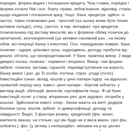
порядок, форма видачі і погашення кредиту, %на ставка, порядок і
форма сплати %ів і осн. боргу, права, зобов’язання, відповід. сторін
щодо надання і погашення кред. тощо. Банк. кредитув. здійсн. із
застос. таких позичкових рах.: простий (на ньому може бути тільки
активне сальдо), спец. (застос. в окр. випадках: при кредитув.
позичальника під заставу векселів; він є формою обліку позичок до
запитання), контокорентний (це активно-пасивний рах., на якому
облік. всі операції банку з клієнтом). Осн. передумова поверн. банк.
позички - одерж. цільових грош. надходжень, доходу, прибуток від
реаліз. об’єкта, що прокредитований. У банк. практиці викор. 2 види
джерел погаш. позичок - первинні і вторинні. Викор. такі форми
забезп. позичок: застава, гарантія, перевідступлення на користь
банку вимог і рах. до 3ї особи, іпотека, страх. угода (поліс).
Інвестиційні означ. вклад. коштів у цінні папери підпр. на відносно
тривалий період часу. Інвест. цінні папери - боргові зобов’яз. у
вигляді акцій, облігацій, векселів, сертифікатів тощо. Ф-ції банк.
інвестицій поляг. у створ. вторинних рез. для задовол. потреби у
коштах. Здійснюючи інвест. опер., банки мають на меті: додерж.
безпеки грош. коштів, забезп. їх диверсифікації, доходу та
ліквідності. Виділ. 3 фактори ризику: кредитний (фін. можл.
емітента зменш. на стільки, що він буде не в змозі викон. свої фін.
зобов’яз.), фін. (у зв’язку з непередбач. змінами на р-ку цінних