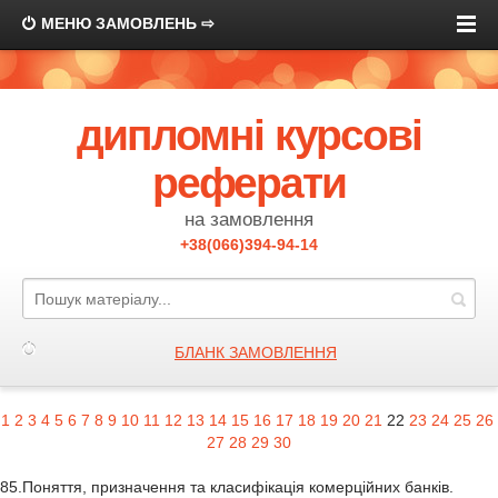
МЕНЮ ЗАМОВЛЕНЬ ⇨
дипломні курсові
реферати
на замовлення
+38(066)394-94-14
БЛАНК ЗАМОВЛЕННЯ
1
2
3
4
5
6
7
8
9
10
11
12
13
14
15
16
17
18
19
20
21
22
23
24
25
26
27
28
29
30
85.Поняття, призначення та класифікація комерційних банків.