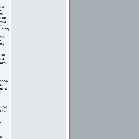
 на
А.
ля
гони
нням
і
ше під
ній
ь
иву в
 на
 на
ден,
і
о
калою
ка,
нича
но
 При
отна
У
лі