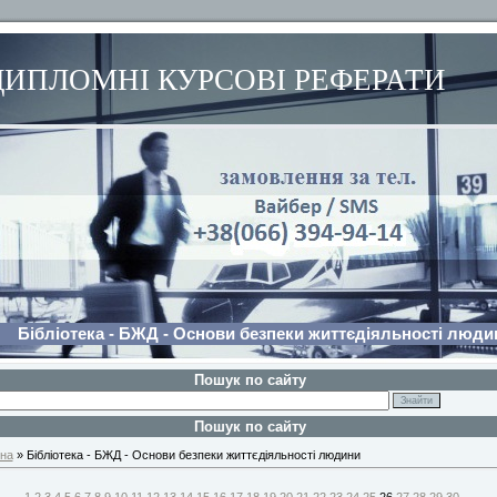
ДИПЛОМНІ КУРСОВІ РЕФЕРАТИ
Бібліотека - БЖД - Основи безпеки життєдіяльності люди
Пошук по сайту
Пошук по сайту
на
» Бібліотека - БЖД - Основи безпеки життєдіяльності людини
1
2
3
4
5
6
7
8
9
10
11
12
13
14
15
16
17
18
19
20
21
22
23
24
25
26
27
28
29
30
...