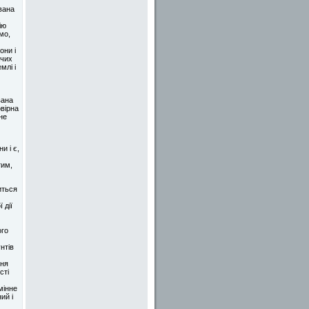
вана
ію
мо,
они і
жчих
млі і
вана
вірна
не
и і є,
тим,
иться
 дії
ого
нтів
ння
сті
мінне
ий і