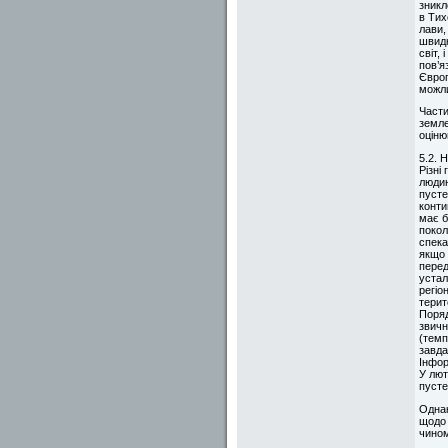
зникл
в Тих
лави,
швидк
світ,
пов’я
Європ
можли
Части
земле
оціню
5.2. 
Різні
людин
пусте
конти
має б
покол
спека
якщо 
перед
устал
регіо
терит
Поряд
звичн
(темп
завда
Інфор
У лют
пусте
Однак
щодо 
чином