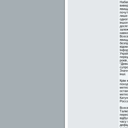
Набаг
вивер
явища
почут
лише 
одног
іншог
досяг
залеж
навко
Всесв
явища
безпі
відом
Інфор
Украї
періо
років 
“Девк
супро
Значн
інші.
Крім 
поход
метео
остан
метео
Катун
Росса
Всесв
Талму
перес
відбу
часу 
дефіц