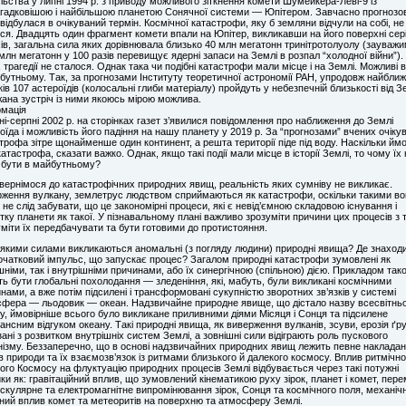
льства у липні 1994 р. з приводу можливого зіткнення комети Шумейкера-Леві-9 із
гадковішою і найбільшою планетою Сонячної системи — Юпітером. Завчасно прогнозо
 відбулася в очікуваний термін. Космічної катастрофи, яку б земляни відчули на собі, не
ся. Двадцять один фрагмент комети впали на Юпітер, викликавши на його поверхні сер
ів, загальна сила яких дорівнювала близько 40 млн мегатонн тринітротолуолу (зауважи
млн мегатонн у 100 разів перевищує ядерні запаси на Землі в розпал “холодної війни”).
 трагедії не сталося. Однак така чи подібні катастрофи мали місце і на Землі. Можливі в
бутньому. Так, за прогнозами Інституту теоретичної астрономії РАН, упродовж найбли
ків 107 астероїдів (колосальні глиби матеріалу) пройдуть у небезпечній близькості від Зе
ана зустріч із ними якоюсь мірою можлива.
мація
ні-серпні 2002 р. на сторінках газет з’явилися повідомлення про наближення до Землі
оїда і можливість його падіння на нашу планету у 2019 р. За “прогнозами” вчених очіку
трофа зітре щонайменше один континент, а решта території піде під воду. Наскільки ймо
катастрофа, сказати важко. Однак, якщо такі події мали місце в історії Землі, то чому їх 
бути в майбутньому?
вернімося до катастрофічних природних явищ, реальність яких сумніву не викликає.
ження вулкану, землетрус людством сприймаються як катастрофи, оскільки такими вон
 не слід забувати, що це закономірні процеси, які є невід’ємною складовою існування і
тку планети як такої. У пізнавальному плані важливо зрозуміти причини цих процесів з 
міти їх передбачувати та бути готовими до протистояння.
 якими силами викликаються аномальні (з погляду людини) природні явища? Де знаход
очатковий імпульс, що запускає процес? Загалом природні катастрофи зумовлені як
шніми, так і внутрішніми причинами, або їх синергічною (спільною) дією. Прикладом такої
ь бути глобальні похолодання — зледеніння, які, мабуть, були викликані космічними
нами, а вже потім підсилені і трансформовані сукупністю зворотних зв’язків у системі
фера — льодовик — океан. Надзвичайне природне явище, що дістало назву всесвітнь
у, ймовірніше всього було викликане приливними діями Місяця і Сонця та підсилене
ансним відгуком океану. Такі природні явища, як виверження вулканів, зсуви, ерозія ґру
зані з розвитком внутрішніх систем Землі, а зовнішні сили відіграють роль пускового
ізму. Беззаперечно, що в основі надзвичайних природних явищ лежить певне наклада
в природи та їх взаємозв’язок із ритмами близького й далекого космосу. Вплив ритмічно
ого Космосу на флуктуацію природних процесів Землі відбувається через такі потужні
ки як: гравітаційний вплив, що зумовлений кінематикою руху зірок, планет і комет, пере
скулярне та електромагнітне випромінювання зірок, Сонця та космічного поля, механічн
ний вплив комет та метеоритів на поверхню та атмосферу Землі.