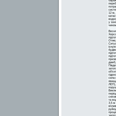
бараж
переб
потра
систе
12 м,
катас
водос
у зон
чином
Весня
Херсо
підто
Отже,
Ситуа
існую
будів
підто
підто
призв
дамб,
Півде
затоп
об’єк
гідро
сила 
явища
ЛЕП),
поруш
Викли
періо
сніго
та во
3,5 м
вплив
руйну
проце
загро