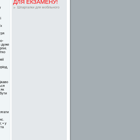
ДЛЯ ЕКЗАМЕНУ!
Шпаргалки для мобільного
т
і
їх
тря
но-
й дуже
рпні.
ітко
вії
ріод,
ікаво
ься
 як
 бути
сягати
ис.
 • у
 та