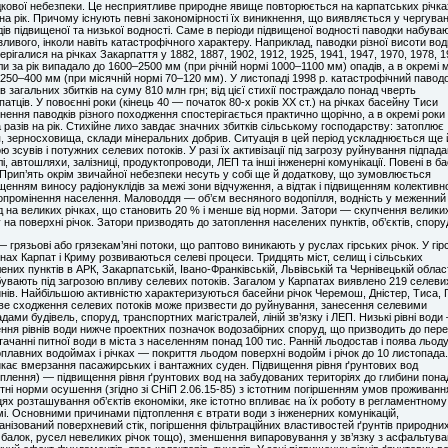
кової небезпеки. Це несприятливе природне явище повторюється на карпатських річка
 на рік. Причому існують певні закономірності їх виникнення, що виявляється у чергуван
дів підвищеної та низької водності. Саме в періоди підвищеної водності паводки набува
зливого, інколи навіть катастрофічного характеру. Наприклад, паводки різної висоти вод
ерігалися на річках Закарпаття у 1882, 1887, 1902, 1912, 1925, 1941, 1947, 1970, 1978, 
оли за рік випадало до 1600–2500 мм (при річній нормі 1000–1100 мм) опадів, а в окремі м
250–400 мм (при місячній нормі 70–120 мм). У листопаді 1998 р. катастрофічний павод
в загальних збитків на суму 810 млн грн; від цієї стихії постраждало понад чверть
патців. У повоєнні роки (кінець 40 — початок 80-х років ХХ ст.) на річках басейну Тиси
нення паводків різного походження спостерігається практично щорічно, а в окремі роки
а разів на рік. Стихійне лихо завдає значних збитків сільському господарству: затоплює
я, зерносховища, склади мінеральних добрив. Ситуація в цей період ускладнюється ще 
ю зсувів і потужних селевих потоків. У разі їх активізації під загрозу руйнування підпад
лі, автошляхи, залізниці, продуктопроводи, ЛЕП та інші інженерні комунікації. Повені в ба
 Прип’ять окрім звичайної небезпеки несуть у собі ще й додаткову, що зумовлюється
щенням виносу радіонуклідів за межі зони відчуження, а відтак і підвищенням колективн
опромінення населення. Маловоддя — об’єм весняного водопілля, водність у меженний
д на великих річках, що становить 20 % і менше від норми. Затори — скупчення велики
 на поверхні річок. Затори призводять до затоплення населених пунктів, об’єктів, спору
— грязьові або грязекам’яні потоки, що раптово виникають у руслах гірських річок. У гір
нах Карпат і Криму розвиваються селеві процеси. Тридцять міст, селищ і сільських
ених пунктів в АРК, Закарпатській, Івано-Франківській, Львівській та Чернівецькій облас
увають під загрозою впливу селевих потоків. Загалом у Карпатах виявлено 219 селеви
нів. Найбільшою активністю характеризуються басейни річок Черемош, Дністер, Тиса, 
е сходження селевих потоків може призвести до руйнування, занесення селевими
адами будівель, споруд, транспортних магістралей, ліній зв’язку і ЛЕП. Низькі рівні води
ння рівнів води нижче проектних позначок водозабірних споруд, що призводить до пере
тачанні питної води в міста з населенням понад 100 тис. Ранній льодостав і поява льоду
плавних водоймах і річках — покриття льодом поверхні водойм і річок до 10 листопада.
кає вмерзання пасажирських і вантажних суден. Підвищення рівня ґрунтових вод
оплення) — підвищення рівня ґрунтових вод на забудованих територіях до глибини пона
тні норми осушення (згідно зі СНіП 2.06.15-85) з істотним погіршенням умов проживанн
цях розташування об’єктів економіки, яке істотно впливає на їх роботу в регламентному
і. Основними причинами підтоплення є втрати води з інженерних комунікацій,
анізований поверхневий стік, погіршення фільтраційних властивостей ґрунтів природни
, балок, русел невеликих річок тощо), зменшення випаровування у зв’язку з асфальтув