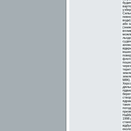
будин
варті
узбер
Сильн
певно
води)
або з
(зниж
вплив
можли
льодо
суден
анома
відкр
інших
повер
флоті
пошко
через
терит
земле
земле
М8К).
Херсо
діяль
підви
берег
створ
ядрам
таких
погод
призв
Найбі
1998 
стано
відбу
еколо