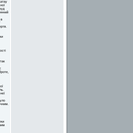
катау
ної
чуд
ринний
 в
ї
ертв.
ки
ості
 так
є
Проте,
ої
ль.
 неї
було
ічним.
еки
ним