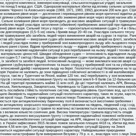
ки, курортні комплекси, інженерні комунікації, сільськогосподарські угіддя) загальною
стю понад 5 млрд дол. США. Одноразові матеріальні збитки від впливу сильних штормів
ежжях Чорного та Азовського морів (1969, 1971, 1983, 1992) досягали 200 млн дол. СШ
е коливання рівня моря — досягнення і перевищення рівнем моря критичної відмітки д
ї ділянки узбережжя (при підвищенні або зниженні рівня моря через вітрові нагони або з
. Сильне коливання рівня моря призводить до масових аварійних ситуацій із травмува
агибеллю людей унаслідок затоплення (обміління) прибережних акваторій при підвищенн
енні) рівня моря. Сильний тягун у портах — горизонтальні коливання суден 2–4 м і біль
ом довгоперіодних (0,5–5 хв) хвиль і брижів вище 20–40 см. Унаслідок сильного тягуну
ві травмування або загибель людей через виникнення аварій на суднах і в портах. Ран
став або припай — вмерзання суден або виникнення масових аварій на флоті, загибел
 і людей унаслідок появи у прибережній зоні важкопрохідного льоду або льодового покр
льно ранні строки. Відрив прибережного льоду — відрив і дрейф прибережного льоду у
ите море і можливі надзвичайні ситуації в разі перебування на ньому людей і техніки або
 матеріальних цінностей. Швидке обледеніння суден — інтенсивність відкладення льоду
хні суден 0,7 см/год і більше. Швидке обледеніння суден призводить до масових аварій
, їх загибелі та загибелі людей. Інтенсивний льодохід — може викликати масові аварії су
дження і руйнування гідротехнічних та інших споруд у прибережній зоні та на узбережж
 інтенсивний дрейф і напирання льоду на берег. Геологічні ситуації Незважаючи на те щ
орія України не належить до зони підвищеної сейсмічної активності і в ній малоймовірні
труси, такі як у Туреччині чи Японії, майже 120 тис. км2 перебувають у зоні можливих
трусів з інтенсивністю коливання ґрунту на поверхні землі 6–9 балів (за 12-бальною ш
 На цій території проживають майже 11 млн осіб. До цієї території належать АРК, Вінниць
нська, Хмельницька, Закарпатська, Чернівецька та Одеська області. Інтенсивна вироб
ність послабила стійкість геологічних систем, підвищила рівень ґрунтових вод, що істот
щило ймовірність надзвичайних ситуацій геологічного характеру, таких як зсуви, карсти,
ові ерозії тощо. Пожежі у природних екосистемах Пожежна ситуація, як правило,
юється при антициклонічному баричному полі й визначається висотними гребенями і
и антициклону азорського походження, орієнтованими на південь, південний схід і схід.
 синоптичних процесах (з травня по жовтень) встановлюється малохмарна, суха, спек
а з великою кількістю сонячних днів. Висока температура і тривала відсутність опадів
одять до значного висушування ґрунту і створення надзвичайної пожежної небезпеки.
льше пожежонебезпечних ситуацій припадає на АРК, південні та східні області України. 
р. в Україні зафіксовано 3915 лісових пожеж загальною площею 4418 га, збитки від яких
вили 4,56 млн грн. Приклади природних надзвичайних ситуацій Щороку на Землі
ваються надзвичайні ситуації природного характеру. Найвідомішими природними
гічними катастрофами були виверження Везувію у 79 р. н. е., внаслідок чого з лиця Зем