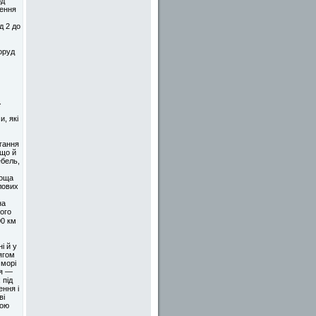
од
лення
д 2 до
оруд
.
, які
ігання
 що й
ебель,
лоща
лових
на
ього
0 км
і й у
ягом
 морі
ря —
 під
ння і
ві
ною