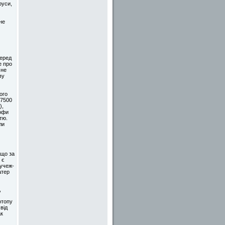
руси,
не
перед
е про
 не
ву
ого
(7500
),
рофи
тю.
ли
 що за
 є
Пучеж-
атер
,
отопу
від
ак