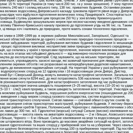
ний ефект фундаментів, трас колекторів, тунелів. У зоні підвищених рівнів ґрунтових в
уває 15 % території України (в тому числі 200 тис. га у зонах зрошення). У зону підтоп
пляють 240 міст і селищ міського типу, 138 тис. приватних будинків. Останніми роками
ма великих водосховищ Дніпровського каскаду зумовила підняття рівня води у Дніпрі ві
 унаслідок чого відбулося підтоплення величезних площ Придніпров’я. Спостерігається
трофічний ступінь ураження цим процесом (50 %) у зоні впливу Кременчуцького
ховища. Будівництво зрошувальних мереж при несвоєчасному введенні дренажних сп
і впливу Північно-Кримського каналу призвело до підтоплення угідь на 96 тис. га. Таким
, ці явища хоч і належать до природних, проте мають ознаки техногенно підсилених.
ні зливи в 1998–1999 рр. в окремих районах Миколаївської, Запорізької, Одеської та
нської областей призвели до одного з небезпечних природно-техногенних процесів —
плення забудованих територій, руйнування житлових будинків і відселення їх мешканців
 процес підтоплення викликає несприятливі зміни природно-техногенного середовища.
ція, що склалась у країні з процесами підтоплення, значною мірою викликана недоліками
ть на всіх етапах містобудівної діяльності — від інженерно-геологічних розвідок для
ництва до експлуатації територій. Слід зауважити, що на міських територіях, які
плюються, упроваджують захисні заходи, які зазвичай призначені для ліквідації та запоб
пленням окремих об’єктів і не розраховані на непередбачувані додаткові навантаження,
одить до виникнення надзвичайних ситуацій. На території України у разі руйнування гр
 водопропускних споруд на 12 гідровузлах і 16 водосховищах річок Дніпро, Дністер,
нний Буг і Сіверський Донець можуть виникнути катастрофічні затоплення. Загальна п
лення може сягнути 8294 км2, до якої потрапляють 536 населених пунктів і 470 промис
тів різноманітного призначення. Для катастрофічного затоплення під час руйнування
споруд характерні значна швидкість поширення (3–25 км/год), висота (10–20 м) та удар
(5–10 т ⋅ с/м2) хвилі прориву, а також швидкість затоплення всієї території. Унаслідок ц
 можливе руйнування будівель, порушення роботи енергосистем (пошкодження до 200
 виведення з ладу мереж і споруд газового господарства, систем водопостачання,
ення транспортного сполучення. Снігові лавини — сніговий обвал із крутих схилів гір.
кає засипання снігом транспортних магістралей, руйнування будинків. У лютому-березн
д відлиг райони хребтів Горгани, Полонинський, Чорногори є лавинонебезпечними з обс
вих лавин до 300 тис. м3. Гідрологічні (морські) ситуації Сильне (високе) хвилювання на
досховищах — висота хвиль на акваторіях водосховищ — 2 м і більше, Азовського мо
 і більше, Чорного — 6 м і більше. Сильне хвилювання на морі та водосховищах виникає
ом штормового вітру. Воно призводить до масових аварійних ситуацій на флоті, затопле
вання гідротехнічних та інших споруд у прибережній зоні та на узбережжі. Через хвильо
си щорічно безповоротно втрачається понад 100 га прибережних територій. Під постій
зою руйнування перебувають розміщені в береговій зоні матеріальні цінності (житлові