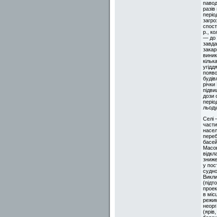
павод
разів
періо
загро
спост
р., к
— до 
завда
закар
виник
кільк
угідд
появо
будів
річки
підви
дози 
періо
льоду
Селі 
части
насел
переб
басей
Масов
відкл
зниже
у пос
судно
Викли
(підт
проек
в міс
режим
неорг
(ярів