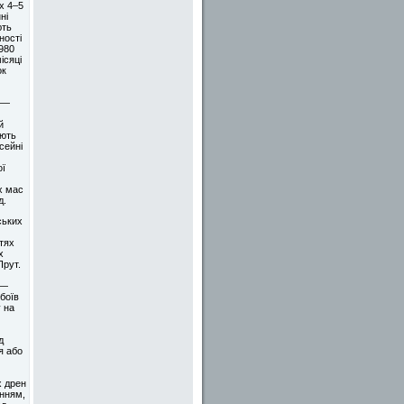
х 4–5
ні
ють
ності
1980
ісяці
ок
 —
й
ають
сейні
ої
х мас
д.
ських
тях
х
Прут.
 —
боїв
 на
д
я або
х дрен
анням,