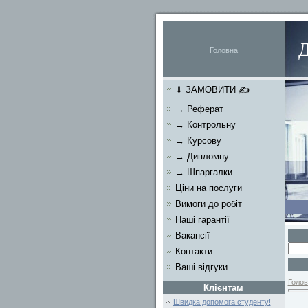
Головна
⇓ ЗАМОВИТИ ✍
→ Реферат
→ Контрольну
→ Курсову
→ Дипломну
→ Шпаргалки
Ціни на послуги
Вимоги до робіт
Наші гарантії
Вакансії
Контакти
Ваші відгуки
Голов
Клієнтам
Швидка допомога студенту!