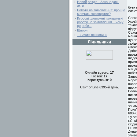
Новий розділ - Законодавчі
акти
бути 
Роботи на замовлення: про що
елект
мовчать «експерти»?
Спека
Курсові, дипломні, контрольні
Украї
роботи на замовлення – чому
темпе
це роби...
відсу
Шпори
Сухов
...читати всі новини
менше
сухов
Лічильники
захід
інтен
Добов
вираж
півде
призв
врожа
між д
Онлайн всього:
17
небез
Гостей:
17
Запор
Користувачів:
0
мороз
навес
Сайт onLine 6395-й день.
про х
Велик
викли
перев
виник
зонам
Прип’
600–8
• у з
га), 
східн
інших
Дунаю
зливо