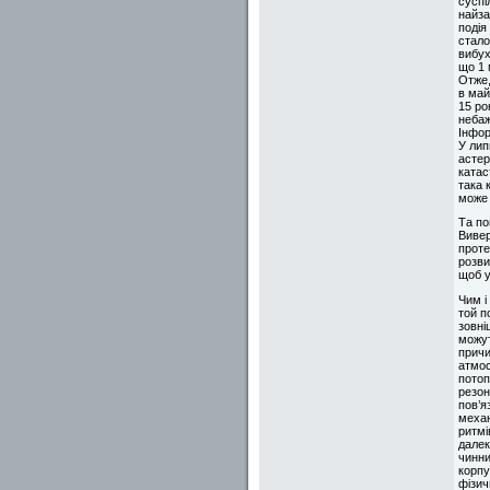
суспі
найза
подія
стало
вибух
що 1 
Отже,
в май
15 ро
небаж
Інфор
У лип
астер
катас
така 
може 
Та по
Вивер
проте
розви
щоб у
Чим і
той п
зовні
можут
причи
атмос
потоп
резон
пов’я
механ
ритмі
далек
чинни
корпу
фізич