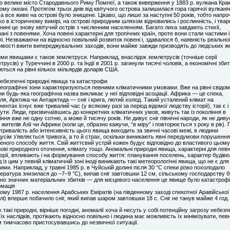
о велике місто Стародавнього Риму Помпеї, а також виверження у 1883 р. вулкана Кра
ому океані. Протягом трьох днів від квітучого острова залишилася гора гарячої вулканіч
 а все живе на острові було знищене. Цікаво, що лише за наступні 50 років, тобто напро
о в історичному вимірі, на острові природним шляхом відновились і рослинність, і тва
 і нині це знову квітучий острів з численним населенням. Багато лиха завдають стихії,
зані з повенями. Хоча повені характерні для тропічних країн, проте вони стали частими і
і. Незважаючи на відносно повільний розвиток повені і, здавалося б, наявність реально
вості вжити випереджувальних заходів, вони майже завжди призводять до людських ж
ми явищами є також землетруси. Наприклад, внаслідок землетрусів (точніше серії
трусів) у Туреччині в 2000 р. та Індії в 2001 р. загинули тисячі чоловік, а економічні збит
ються на рівні кількох мільярдів доларів США.
Небезпечні природні явища та катастрофи
 географічні зони характеризуються певними кліматичними умовами. Вже на рівні свідом
и будь-яка географічна назва викликає у неї відповідні асоціації. Африка — це спека,
ля, Арктика чи Антарктида — сніг і крига, лютий холод. Такий усталений клімат на
нентах існує вже тривалий час (у всякому разі за період відомої людству історії), так є і
ути. Люди, призвичаївшись до конкретних кліматичних умов, живуть так із покоління в
іння вже не одну сотню, а може й тисячу років. Не дивує сніг північні народи, як не диву
 жителів Азії чи Африки (коли це, образно кажучи, “в міру” і повторюється з року в рік). 
тривалість або інтенсивність цього явища виходить за звичні часові межі, в людини
усім з’являється тривога, а то й страх, оскільки виникають явні передумови порушення
еного способу життя. Свій життєвий устрій кожен будує відповідно до властивого цьому
нові природного оточення, клімату тощо. Аномальні природні явища, характерні для певн
орії, впливають і на формування способу життя: планування поселень, характер будіве
 із цим у певній кліматичній зоні іноді виникають такі метеорологічні явища, що не є для
ими. Наприклад, у травні 1985 р. в Чуйській долині після 30 °С спеки різко похолодало
ература знизилася до –7–9 °С), випав сніг завтовшки 12 см, сільському господарству 
но значних матеріальних збитків — для місцевого населення це явище було катастроф
мація
ому 1987 р. населення Арабських Еміратів (на південному заході спекотної Аравійської
лі) вперше побачило сніг, який випав шаром завтовшки 18 с. Сніг не танув майже 4 год.
 такі природні, вірніше погодні, аномалії хоча й несуть у собі потенційну загрозу небезп
їх наслідків, протікають відносно повільно і людина має можливість їх мінімізувати, пев
 тимчасово пристосувавшись до незвичної ситуації.