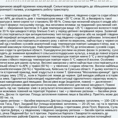
причиною аварій підземних комунікацій. Сильні морози призводять до збільшення витра
роенергії і палива, ускладнюють роботу транспорту.
 — температура вище +30 °С. Найжаркішими є південні, південно-східні та східні област
ни і АРК, де кількість днів з температурою вище +30 °С сягає 30, а ймовірність такої
ратури в липні-серпні тут становить 90–99 %. Спека при незначній кількості опадів або 
тності формує посушливу погоду, яка негативно впливає на тваринний і рослинний світ.
ій — збереження протягом 3–5 днів температури вище +25 °С і відносної вологості пові
 33 % при швидкості вітру близько 5 м/с у період цвітіння і визрівання зерна. Зазвичай
ії спостерігаються при антициклонічному типі погоди, у відрогах або на західній і півден
ній периферії антициклонів, розташованих над південно-східними районами. Інтенсивні 
сивні суховії спостерігаються кожного року з квітня по вересень, найчастіше у червні-се
ий хід стихійних суховіїв аналогічний ходу температури повітря і швидкості вітру, має ч
ений максимум пополудні. Найсприятливіші (70–80 %) до інтенсивних суховіїв східні,
нно-східні та центральні області. Ушкоджуючи рослини на різних фазах їх розвитку, сухо
одять до зниження врожайності сільськогосподарських культур, а іноді до повної втрати
ю. Заморозки — зниження приземної температури повітря нижче 0 °С у вегетаційний пе
атами стійкого переходу температури повітря через 5 °С навесні й восени. Особливо
печні вони для ранніх культур. Весняні заморозки у квітні найчастіше спостерігаються в
ізькій області та АРК; у травні (60 %) — у північних і східних областях. Восени найбільш
онебезпечними (50 %) є Чернігівська, Київська та Сумська області. У цьому контексті ц
ти історичний приклад, який згадується в поемі Т. Шевченка “Москалева криниця”. Ідет
олодну зиму 1782 р., коли в Україні сніг лежав до червня. Цей випадок увійшов в історію
а зима. Гідрологічні (прісноводні) надзвичайні ситуації гідрологічного характеру можуть
кані наведеними далі явищами. Високі рівні води (водопілля, повені) — досягнення і
ищення річками рівнів критичної позначки, небезпечної для певної місцевості. Повені
ають під час тривалих злив і в результаті інтенсивного танення снігу. Найвірогіднішими
и можливих повеней на території України є такі: • у північних регіонах — басейни річок
ять, Десна і їх притоки. Площа затоплення повінню лише в басейні р. Прип’ять може до
00 тис. га;
ахідних регіонах — басейни верхнього Дністра (площа можливих затоплень — 100–130 т
річок Тиса, Прут, Західний Буг (площа можливих затоплень — 20–25 тис. га) та їх притоки;
их регіонах — басейни річок Сіверський Донець з притоками, річок Псел, Ворскла, Сула
 приток Дніпра; • у південному і південно-західному регіонах — басейн приток нижнього
, річка Південний Буг та її притоки. Українські Карпати і Закарпаття належать до
небезпечних районів Європи, що є чинником існування в цьому регіоні потенційної