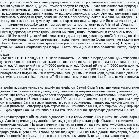
ато страшніші й небезпечніші природні явища з катастрофічними наслідками — землет
ження вулканів, повені, цунамі, тривалі посухи та епідемії. Загалом аномальні природні
 супроводжують людину впродовж усієї історії її існування, викликаючи цілий спектр
тів, що залежать від сили їх вияву — від захоплення до страху. Втім екстремальні події 
викликали у людей острах, оскільки несли в собі загрозу життю, а й значний інтерес. З
о боку, це бажання зрозуміти сутність конкретного явища, причини його виникнення, а з
о — навчитися передбачати їх чергову появу та протистояти їх руйнівній дії. Людина,
ши високого рівня технологічного потенціалу, як і тисячі років тому, не позбулася своєї
ності від природних катастроф, космічних явищ тощо. Розширивши коло знань про
лишній близький і далекий світ, людство ще раз пересвідчилося у своїй безпорадності 
ітом (наприклад, падіння метеоритів, парад планет, плям на Сонці, комет, не кажучи вж
 більш близькі, такі як землетруси, виверження вулканів, повені та посухи). І страх цей
дставний, адже інформація про історичні катаклізми (хоча б про всесвітній потоп) людст
а.
мація
нські вчені В. В. Поліщук і В. В. Шепа вважають, що лише в період голоцену (четвертинн
ду геологічної історії планети) сталося п’ять значних катастроф: “Платонівський потоп” 
до н. е.), “Атлантичний потоп” (5500 років до н. е.), “Всесвітній потоп” (3100 років до н. е.
аліопів потоп” (1400 років до н. е.) та “Біблейський потоп” (800 років до н. е.). Ці катаст
воджувалися потужними землетрусами, зміщеннями земної кори, вулканічною діяльніс
их змін зазнавав клімат планети її біосфера, гинули одні цивілізації, а на їх місці виника
катаклізмів, зумовлених внутрішнім потенціалом Землі, були й такі, що мали космогенне
ження. Так, у геологічному минулому мали місце падіння на нашу планету великих
ритів, що також супроводжувалося потужними природними катаклізмами. Вважається,
ні 2 млрд років на Землю впало понад 100 тис. гігантських метеоритів, свідченням чому
ритні кратери, багато з яких вражають своїми розмірами. Наприклад, найбільшими є: 
ський (поблизу Новгорода) діаметром 80 км і глибиною 600 м, у антарктичному морі кр
 — діаметром 500 км і глибиною 4 км і так зване кільце Вредефорт діаметром 100 км.
ітні катастрофи знайшли своє відображення у таких священних книгах, як Біблія, Коран
д. Дані історичних документів свідчать, що періоди катастроф збігалися з великими
еленнями народів. На думку вчених, під час останньої трагічної події — Біблейського п
лося переміщення вод Балтійського моря в Чорне. Імовірність майбутніх катастроф час 
пророкують як учені, так і люди, далекі від науки. Нині ця тема досить популярна, а відт
иту “пророків” не бракує. Щодо цього прикладом може бути загальна занепокоєність