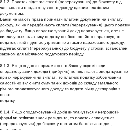
8.1.2. Податок підлягає сплаті (перерахуванню) до бюджету під
час виплати оподатковуваного доходу єдиним платіжним
документом.
Банки не мають права приймати платіжні документи на виплату
доходу, які не передбачають сплати (перерахування) цього податку
до бюджету. Якщо оподатковуваний дохід нараховується, але не
виплачується платнику податку особою, що його нараховує, то
податок, який підлягає утриманню з такого нарахованого доходу,
підлягає сплаті (перерахуванню) до бюджету у строки, встановлені
законом для місячного податкового періоду.
8.1.3. Якщо згідно з нормами цього Закону окремі види
оподатковуваних доходів (прибутків) не підлягають оподаткуванню
при їх нарахуванні чи виплаті, то платник податку зобов'язаний
самостійно включити суму таких доходів до складу загального
річного оподатковуваного доходу та подати річну декларацію з
цього
податку.
8.1.4. Якщо оподатковуваний дохід виплачується у негрошовій
формі чи готівкою з каси резидента, то податок сплачується
(перераховується) до бюджету протягом банківського дня,
наступного