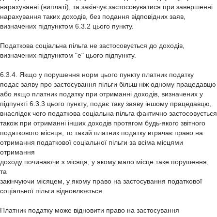
нарахуванні (виплаті), та закінчує застосовуватися при завершенні
нарахування таких доходів, без подання відповідних заяв,
визначених підпунктом 6.3.2 цього пункту.
Податкова соціальна пільга не застосовується до доходів,
визначених підпунктом "е" цього підпункту.
6.3.4. Якщо у порушення норм цього пункту платник податку
подає заяву про застосування пільги більш ніж одному працедавцю
або якщо платник податку при отриманні доходів, визначених у
підпункті 6.3.3 цього пункту, подає таку заяву іншому працедавцю,
внаслідок чого податкова соціальна пільга фактично застосовується
також при отриманні інших доходів протягом будь-якого звітного
податкового місяця, то такий платник податку втрачає право на
отримання податкової соціальної пільги за всіма місцями
отримання
доходу починаючи з місяця, у якому мало місце таке порушення,
та
закінчуючи місяцем, у якому право на застосування податкової
соціальної пільги відновлюється.
Платник податку може відновити право на застосування