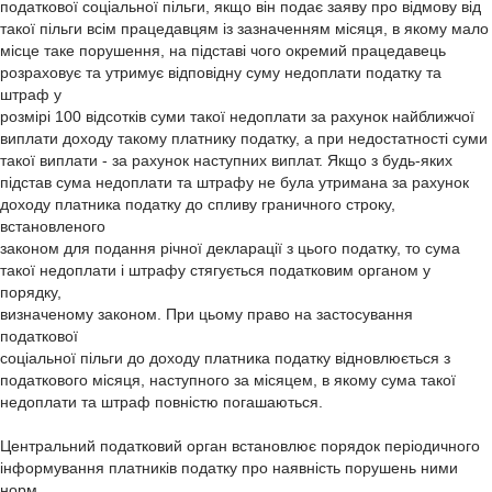
податкової соціальної пільги, якщо він подає заяву про відмову від
такої пільги всім працедавцям із зазначенням місяця, в якому мало
місце таке порушення, на підставі чого окремий працедавець
розраховує та утримує відповідну суму недоплати податку та
штраф у
розмірі 100 відсотків суми такої недоплати за рахунок найближчої
виплати доходу такому платнику податку, а при недостатності суми
такої виплати - за рахунок наступних виплат. Якщо з будь-яких
підстав сума недоплати та штрафу не була утримана за рахунок
доходу платника податку до спливу граничного строку,
встановленого
законом для подання річної декларації з цього податку, то сума
такої недоплати і штрафу стягується податковим органом у
порядку,
визначеному законом. При цьому право на застосування
податкової
соціальної пільги до доходу платника податку відновлюється з
податкового місяця, наступного за місяцем, в якому сума такої
недоплати та штраф повністю погашаються.
Центральний податковий орган встановлює порядок періодичного
інформування платників податку про наявність порушень ними
норм