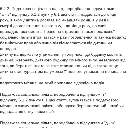
6.4.2. Податкова соціальна пільга, передбачена підпунктами
"а - в" підпункту 6.1.2 пункту 6.1 цієї статті, надається до кінця
року, в якому дитина досягає вісімнадцяти років, а у разі її
смерті до досягнення такого віку, - до кінця року, на який
припадає така смерть. Право на отримання такої податкової
соціальної пільги втрачається у разі позбавлення платника податку
батьківських прав або якщо він відмовляється від дитини чи
передає
дитину на державне утримання, у тому числі до будинку маляти,
дитини, інтернату, дитячого будинку сімейного типу, незалежно від
того, чи береться плата за таке утримання, чи ні, а також якщо
дитина стає курсантом на умовах її повного утримання починаючи
з
податкового місяця, на який припадає відповідна подія.
Податкова соціальна пільга, передбачена підпунктом "г"
підпункту 6.1.2 пункту 6.1 цієї статті, зупиняється з податкового
місяця, в якому такий вдівець або вдова бере наступний шлюб чи
підпадає під опіку інших осіб.
Податкова соціальна пільга, передбачена підпунктами "д - ж"