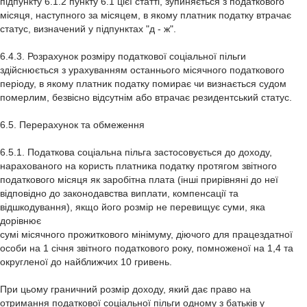
підпункту 6.1.2 пункту 6.1 цієї статті, зупиняється з податкового
місяця, наступного за місяцем, в якому платник податку втрачає
статус, визначений у підпунктах "д - ж".
6.4.3. Розрахунок розміру податкової соціальної пільги
здійснюється з урахуванням останнього місячного податкового
періоду, в якому платник податку помирає чи визнається судом
померлим, безвісно відсутнім або втрачає резидентський статус.
6.5. Перерахунок та обмеження
6.5.1. Податкова соціальна пільга застосовується до доходу,
нарахованого на користь платника податку протягом звітного
податкового місяця як заробітна плата (інші прирівняні до неї
відповідно до законодавства виплати, компенсації та
відшкодування), якщо його розмір не перевищує суми, яка
дорівнює
сумі місячного прожиткового мінімуму, діючого для працездатної
особи на 1 січня звітного податкового року, помноженої на 1,4 та
округленої до найближчих 10 гривень.
При цьому граничний розмір доходу, який дає право на
отримання податкової соціальної пільги одному з батьків у