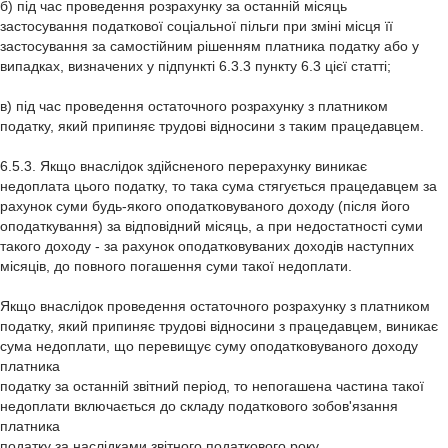
б) під час проведення розрахунку за останній місяць
застосування податкової соціальної пільги при зміні місця її
застосування за самостійним рішенням платника податку або у
випадках, визначених у підпункті 6.3.3 пункту 6.3 цієї статті;
в) під час проведення остаточного розрахунку з платником
податку, який припиняє трудові відносини з таким працедавцем.
6.5.3. Якщо внаслідок здійсненого перерахунку виникає
недоплата цього податку, то така сума стягується працедавцем за
рахунок суми будь-якого оподатковуваного доходу (після його
оподаткування) за відповідний місяць, а при недостатності суми
такого доходу - за рахунок оподатковуваних доходів наступних
місяців, до повного погашення суми такої недоплати.
Якщо внаслідок проведення остаточного розрахунку з платником
податку, який припиняє трудові відносини з працедавцем, виникає
сума недоплати, що перевищує суму оподатковуваного доходу
платника
податку за останній звітний період, то непогашена частина такої
недоплати включається до складу податкового зобов'язання
платника
податку за наслідками звітного податкового року.