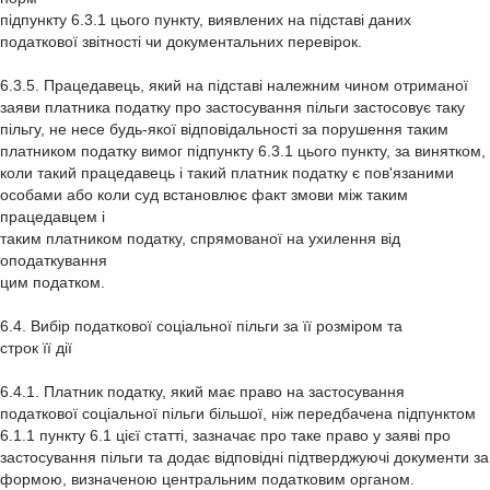
підпункту 6.3.1 цього пункту, виявлених на підставі даних
податкової звітності чи документальних перевірок.
6.3.5. Працедавець, який на підставі належним чином отриманої
заяви платника податку про застосування пільги застосовує таку
пільгу, не несе будь-якої відповідальності за порушення таким
платником податку вимог підпункту 6.3.1 цього пункту, за винятком,
коли такий працедавець і такий платник податку є пов'язаними
особами або коли суд встановлює факт змови між таким
працедавцем і
таким платником податку, спрямованої на ухилення від
оподаткування
цим податком.
6.4. Вибір податкової соціальної пільги за її розміром та
строк її дії
6.4.1. Платник податку, який має право на застосування
податкової соціальної пільги більшої, ніж передбачена підпунктом
6.1.1 пункту 6.1 цієї статті, зазначає про таке право у заяві про
застосування пільги та додає відповідні підтверджуючі документи за
формою, визначеною центральним податковим органом.