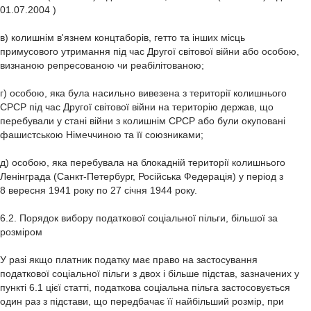
01.07.2004 )
в) колишнім в'язнем концтаборів, гетто та інших місць
примусового утримання під час Другої світової війни або особою,
визнаною репресованою чи реабілітованою;
г) особою, яка була насильно вивезена з території колишнього
СРСР під час Другої світової війни на територію держав, що
перебували у стані війни з колишнім СРСР або були окуповані
фашистською Німеччиною та її союзниками;
д) особою, яка перебувала на блокадній території колишнього
Ленінграда (Санкт-Петербург, Російська Федерація) у період з
8 вересня 1941 року по 27 січня 1944 року.
6.2. Порядок вибору податкової соціальної пільги, більшої за
розміром
У разі якщо платник податку має право на застосування
податкової соціальної пільги з двох і більше підстав, зазначених у
пункті 6.1 цієї статті, податкова соціальна пільга застосовується
один раз з підстави, що передбачає її найбільший розмір, при