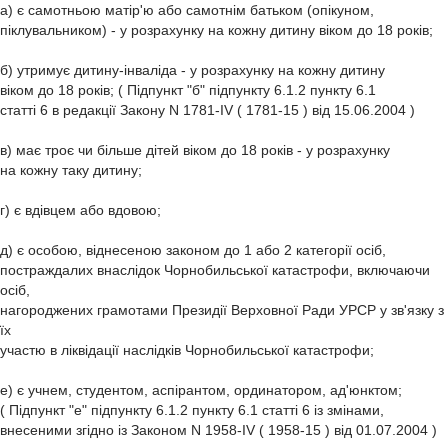
а) є самотньою матір'ю або самотнім батьком (опікуном,
піклувальником) - у розрахунку на кожну дитину віком до 18 років;
б) утримує дитину-інваліда - у розрахунку на кожну дитину
віком до 18 років; ( Підпункт "б" підпункту 6.1.2 пункту 6.1
статті 6 в редакції Закону N 1781-IV ( 1781-15 ) від 15.06.2004 )
в) має троє чи більше дітей віком до 18 років - у розрахунку
на кожну таку дитину;
г) є вдівцем або вдовою;
д) є особою, віднесеною законом до 1 або 2 категорії осіб,
постраждалих внаслідок Чорнобильської катастрофи, включаючи
осіб,
нагороджених грамотами Президії Верховної Ради УРСР у зв'язку з
їх
участю в ліквідації наслідків Чорнобильської катастрофи;
е) є учнем, студентом, аспірантом, ординатором, ад'юнктом;
( Підпункт "е" підпункту 6.1.2 пункту 6.1 статті 6 із змінами,
внесеними згідно із Законом N 1958-IV ( 1958-15 ) від 01.07.2004 )