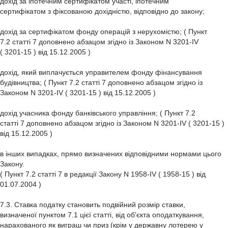
дохід за іпотечним сертифікатом участі, іпотечним
сертифікатом з фіксованою дохідністю, відповідно до закону;
дохід за сертифікатом фонду операцій з нерухомістю; ( Пункт
7.2 статті 7 доповнено абзацом згідно із Законом N 3201-IV
( 3201-15 ) від 15.12.2005 )
дохід, який виплачується управителем фонду фінансування
будівництва; ( Пункт 7.2 статті 7 доповнено абзацом згідно із
Законом N 3201-IV ( 3201-15 ) від 15.12.2005 )
дохід учасника фонду банківського управління; ( Пункт 7.2
статті 7 доповнено абзацом згідно із Законом N 3201-IV ( 3201-15 )
від 15.12.2005 )
в інших випадках, прямо визначених відповідними нормами цього
Закону.
( Пункт 7.2 статті 7 в редакції Закону N 1958-IV ( 1958-15 ) від
01.07.2004 )
7.3. Ставка податку становить подвійний розмір ставки,
визначеної пунктом 7.1 цієї статті, від об'єкта оподаткування,
нарахованого як виграш чи приз (крім у державну лотерею у