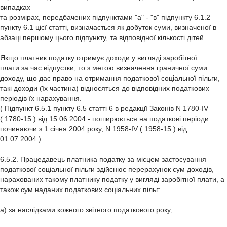
випадках
та розмірах, передбачених підпунктами "а" - "в" підпункту 6.1.2
пункту 6.1 цієї статті, визначається як добуток суми, визначеної в
абзаці першому цього підпункту, та відповідної кількості дітей.
Якщо платник податку отримує доходи у вигляді заробітної
плати за час відпустки, то з метою визначення граничної суми
доходу, що дає право на отримання податкової соціальної пільги,
такі доходи (їх частина) відносяться до відповідних податкових
періодів їх нарахування.
( Підпункт 6.5.1 пункту 6.5 статті 6 в редакції Законів N 1780-IV
( 1780-15 ) від 15.06.2004 - поширюється на податкові періоди
починаючи з 1 січня 2004 року, N 1958-IV ( 1958-15 ) від
01.07.2004 )
6.5.2. Працедавець платника податку за місцем застосування
податкової соціальної пільги здійснює перерахунок сум доходів,
нарахованих такому платнику податку у вигляді заробітної плати, а
також сум наданих податкових соціальних пільг:
а) за наслідками кожного звітного податкового року;