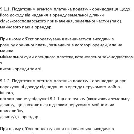
9.1.1. Податковим агентом платника податку - орендодавця щодо
його доходу від надання в оренду земельної ділянки
сільськогосподарського призначення, земельної частки (паю),
майнового паю є орендар.
При цьому об'єкт оподаткування визначається виходячи з
розміру орендної плати, зазначеної в договорі оренди, але не
менше
мінімальної суми орендного платежу, встановленої законодавством
з
питань оренди землі.
9.1.2. Податковим агентом платника податку - орендодавця при
нарахуванні доходу від надання в оренду нерухомого майна
іншого,
ніж зазначене у підпункті 9.1.1 цього пункту (включаючи земельну
ділянку, що знаходиться під таким нерухомим майном, чи
присадибну
ділянку), є орендар.
При цьому об'єкт оподаткування визначається виходячи з