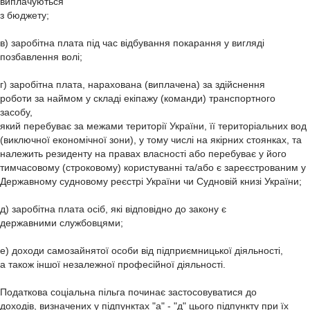
виплачуються
з бюджету;
в) заробітна плата під час відбування покарання у вигляді
позбавлення волі;
г) заробітна плата, нарахована (виплачена) за здійснення
роботи за наймом у складі екіпажу (команди) транспортного
засобу,
який перебуває за межами території України, її територіальних вод
(виключної економічної зони), у тому числі на якірних стоянках, та
належить резиденту на правах власності або перебуває у його
тимчасовому (строковому) користуванні та/або є зареєстрованим у
Державному судновому реєстрі України чи Судновій книзі України;
д) заробітна плата осіб, які відповідно до закону є
державними службовцями;
е) доходи самозайнятої особи від підприємницької діяльності,
а також іншої незалежної професійної діяльності.
Податкова соціальна пільга починає застосовуватися до
доходів, визначених у підпунктах "а" - "д" цього підпункту при їх