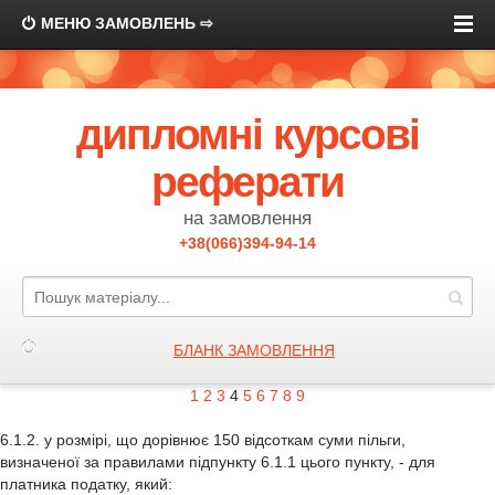
МЕНЮ ЗАМОВЛЕНЬ ⇨
дипломні курсові
реферати
на замовлення
+38(066)394-94-14
БЛАНК ЗАМОВЛЕННЯ
1
2
3
4
5
6
7
8
9
6.1.2. у розмірі, що дорівнює 150 відсоткам суми пільги,
визначеної за правилами підпункту 6.1.1 цього пункту, - для
платника податку, який: