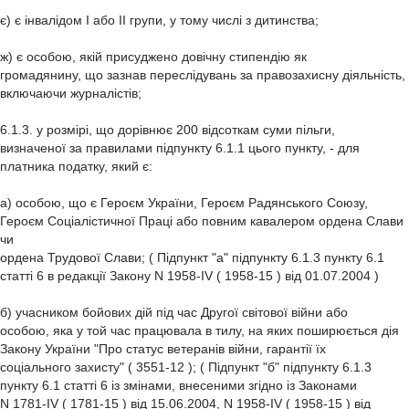
є) є інвалідом I або II групи, у тому числі з дитинства;
ж) є особою, якій присуджено довічну стипендію як
громадянину, що зазнав переслідувань за правозахисну діяльність,
включаючи журналістів;
6.1.3. у розмірі, що дорівнює 200 відсоткам суми пільги,
визначеної за правилами підпункту 6.1.1 цього пункту, - для
платника податку, який є:
а) особою, що є Героєм України, Героєм Радянського Союзу,
Героєм Соціалістичної Праці або повним кавалером ордена Слави
чи
ордена Трудової Слави; ( Підпункт "а" підпункту 6.1.3 пункту 6.1
статті 6 в редакції Закону N 1958-IV ( 1958-15 ) від 01.07.2004 )
б) учасником бойових дій під час Другої світової війни або
особою, яка у той час працювала в тилу, на яких поширюється дія
Закону України "Про статус ветеранів війни, гарантії їх
соціального захисту" ( 3551-12 ); ( Підпункт "б" підпункту 6.1.3
пункту 6.1 статті 6 із змінами, внесеними згідно із Законами
N 1781-IV ( 1781-15 ) від 15.06.2004, N 1958-IV ( 1958-15 ) від