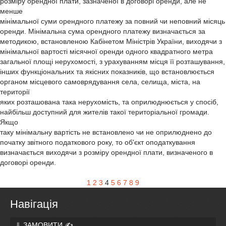
розміру орендної плати, зазначеної в договорі оренди, але не
менше
мінімальної суми орендного платежу за повний чи неповний місяць
оренди. Мінімальна сума орендного платежу визначається за
методикою, встановленою Кабінетом Міністрів України, виходячи з
мінімальної вартості місячної оренди одного квадратного метра
загальної площі нерухомості, з урахуванням місця її розташування,
інших функціональних та якісних показників, що встановлюється
органом місцевого самоврядування села, селища, міста, на
території
яких розташована така нерухомість, та оприлюднюється у спосіб,
найбільш доступний для жителів такої територіальної громади.
Якщо
таку мінімальну вартість не встановлено чи не оприлюднено до
початку звітного податкового року, то об'єкт оподаткування
визначається виходячи з розміру орендної плати, визначеного в
договорі оренди.
1
2
3
4
5
6
7
8
9
Навігація
⇓ ЗАМОВИТИ ✍