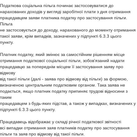
Податкова соціальна пільга починає застосовуватися до
нарахованих доходів у вигляді заробітної плати з дня отримання
працедавцем заяви платника податку про застосування пільги.
Пільга
не застосовується до доходу, нарахованого до моменту отримання
такої заяви, крім випадків, зазначених у підпункті 6.3.3 цього
пункту.
Платник податку, який змінює за самостійним рішенням місце
отримання податкової соціальної пільги, зобов'язаний надати
працедавцю за попереднім місцем її застосування заяву про
відмову
від такої пільги (далі - заява про відмову від пільги) за формою,
визначеною центральним податковим органом. Така заява не
подається, якщо платник податку припиняє трудові відносини з
таким
працедавцем з будь-яких підстав, а також у випадках, визначених у
підпункті 6.3.3 цього пункту.
Працедавець відображає у складі річної податкової звітності
всі випадки отримання заяв платників податку про застосування
пільги та заяв про відмову від такої пільги.