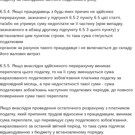
6.5.4. Якщо працедавець з будь-яких причин не здійснює
перерахунки, зазначені у підпункті 6.5.2 пункту 6.5 цієї статті,
та/або не утримує суму недоплати чи її частину (крім випадку,
зазначеного в абзаці другому підпункту 6.5.3 цього пункту) у
встановлені цим пунктом строки, то така сума стягується
податковим
органом за рахунок такого працедавця і не включається до складу
його валових витрат.
6.5.5. Якщо внаслідок здійсненого перерахунку виникає
переплата цього податку, то на її суму зменшується сума
нарахованого податкового зобов'язання платника податку за
відповідний місяць, а при недостатності такої суми - сума
податкових зобов'язань наступних податкових періодів, до повного
повернення суми такої переплати.
Якщо внаслідок проведення остаточного розрахунку з платником
податку, який припиняє трудові відносини з працедавцем, виникає
сума переплати, що перевищує суму податкового зобов'язання,
нарахованого за останній звітний період, то така сума підлягає
відшкодуванню з бюджету у встановленому порядку.