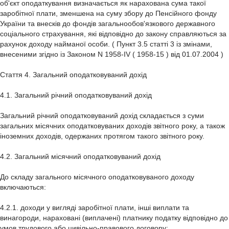
об'єкт оподаткування визначається як нарахована сума такої
заробітної плати, зменшена на суму збору до Пенсійного фонду
України та внесків до фондів загальнообов'язкового державного
соціального страхування, які відповідно до закону справляються за
рахунок доходу найманої особи. ( Пункт 3.5 статті 3 із змінами,
внесеними згідно із Законом N 1958-IV ( 1958-15 ) від 01.07.2004 )
Стаття 4. Загальний оподатковуваний дохід
4.1. Загальний річний оподатковуваний дохід
Загальний річний оподатковуваний дохід складається з суми
загальних місячних оподатковуваних доходів звітного року, а також
іноземних доходів, одержаних протягом такого звітного року.
4.2. Загальний місячний оподатковуваний дохід
До складу загального місячного оподатковуваного доходу
включаються:
4.2.1. доходи у вигляді заробітної плати, інші виплати та
винагороди, нараховані (виплачені) платнику податку відповідно до
умов трудового або цивільно-правового договору;