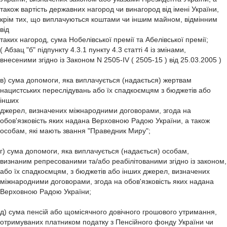
також вартість державних нагород чи винагород від імені України,
крім тих, що виплачуються коштами чи іншим майном, відмінним
від
таких нагород, сума Нобелівської премії та Абелівської премії;
( Абзац "б" підпункту 4.3.1 пункту 4.3 статті 4 із змінами,
внесеними згідно із Законом N 2505-IV ( 2505-15 ) від 25.03.2005 )
в) сума допомоги, яка виплачується (надається) жертвам
нацистських переслідувань або їх спадкоємцям з бюджетів або
інших
джерел, визначених міжнародними договорами, згода на
обов'язковість яких надана Верховною Радою України, а також
особам, які мають звання "Праведник Миру";
г) сума допомоги, яка виплачується (надається) особам,
визнаним репресованими та/або реабілітованими згідно із законом,
або їх спадкоємцям, з бюджетів або інших джерел, визначених
міжнародними договорами, згода на обов'язковість яких надана
Верховною Радою України;
д) сума пенсій або щомісячного довічного грошового утримання,
отримуваних платником податку з Пенсійного фонду України чи