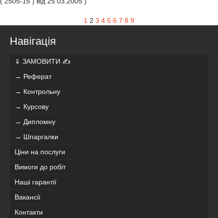
( 2505-15 ) від 25.03.2005 )
1
2
3
4
5
6
7
8
9
Навігація
⇓ ЗАМОВИТИ ✍
→ Реферат
→ Контрольну
→ Курсову
→ Дипломну
→ Шпаргалки
Ціни на послуги
Вимоги до робіт
Наші гарантії
Вакансії
Контакти