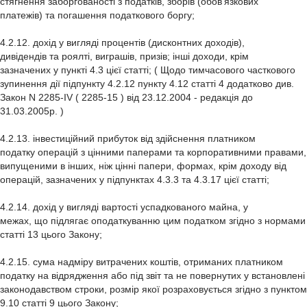
стягнення заборгованості з податків, зборів (обов'язкових
платежів) та погашення податкового боргу;
4.2.12. дохід у вигляді процентів (дисконтних доходів),
дивідендів та роялті, виграшів, призів; інші доходи, крім
зазначених у пункті 4.3 цієї статті; ( Щодо тимчасового часткового
зупинення дії підпункту 4.2.12 пункту 4.12 статті 4 додатково див.
Закон N 2285-IV ( 2285-15 ) від 23.12.2004 - редакція до
31.03.2005р. )
4.2.13. інвестиційний прибуток від здійснення платником
податку операцій з цінними паперами та корпоративними правами,
випущеними в інших, ніж цінні папери, формах, крім доходу від
операцій, зазначених у підпунктах 4.3.3 та 4.3.17 цієї статті;
4.2.14. дохід у вигляді вартості успадкованого майна, у
межах, що підлягає оподаткуванню цим податком згідно з нормами
статті 13 цього Закону;
4.2.15. сума надміру витрачених коштів, отриманих платником
податку на відрядження або під звіт та не повернутих у встановлені
законодавством строки, розмір якої розраховується згідно з пунктом
9.10 статті 9 цього Закону;