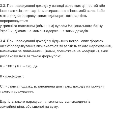
3.3. При нарахуванні доходів у вигляді валютних цінностей або
інших активів, чия вартість є вираженою в іноземній валюті або
міжнародних розрахункових одиницях, така вартість
перераховується
у гривні за валютним (обмінним) курсом Національного банку
України, діючим на момент одержання таких доходів.
3.4. При нарахуванні доходів у будь-яких негрошових формах
об'єкт оподаткування визначається як вартість такого нарахування,
визначена за звичайними цінами, помножена на коефіцієнт, який
розраховується за такою формулою:
К = 100 : (100 - Сп), де
К - коефіцієнт;
Сп - ставка податку, встановлена для таких доходів на момент
такого нарахування.
Вартість такого нарахування визначається виходячи із
звичайної ціни, збільшеної на суму: