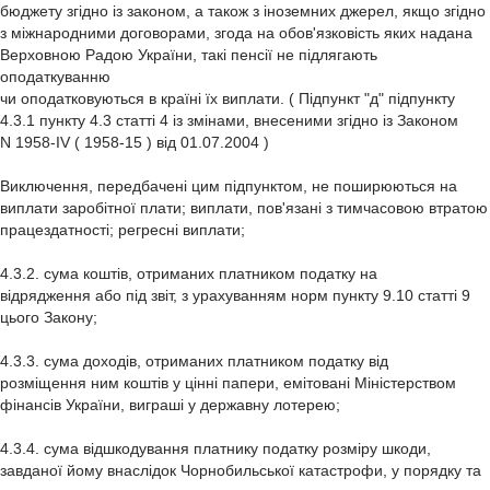
бюджету згідно із законом, а також з іноземних джерел, якщо згідно
з міжнародними договорами, згода на обов'язковість яких надана
Верховною Радою України, такі пенсії не підлягають
оподаткуванню
чи оподатковуються в країні їх виплати. ( Підпункт "д" підпункту
4.3.1 пункту 4.3 статті 4 із змінами, внесеними згідно із Законом
N 1958-IV ( 1958-15 ) від 01.07.2004 )
Виключення, передбачені цим підпунктом, не поширюються на
виплати заробітної плати; виплати, пов'язані з тимчасовою втратою
працездатності; регресні виплати;
4.3.2. сума коштів, отриманих платником податку на
відрядження або під звіт, з урахуванням норм пункту 9.10 статті 9
цього Закону;
4.3.3. сума доходів, отриманих платником податку від
розміщення ним коштів у цінні папери, емітовані Міністерством
фінансів України, виграші у державну лотерею;
4.3.4. сума відшкодування платнику податку розміру шкоди,
завданої йому внаслідок Чорнобильської катастрофи, у порядку та