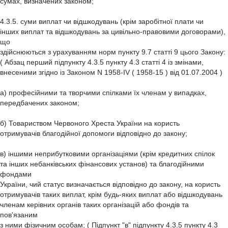
сумах, визначених законом;
4.3.5. суми виплат чи відшкодувань (крім заробітної плати чи
інших виплат та відшкодувань за цивільно-правовими договорами),
що
здійснюються з урахуванням норм пункту 9.7 статті 9 цього Закону:
( Абзац перший підпункту 4.3.5 пункту 4.3 статті 4 із змінами,
внесеними згідно із Законом N 1958-IV ( 1958-15 ) від 01.07.2004 )
а) професійними та творчими спілками їх членам у випадках,
передбачених законом;
б) Товариством Червоного Хреста України на користь
отримувачів благодійної допомоги відповідно до закону;
в) іншими неприбутковими організаціями (крім кредитних спілок
та інших небанківських фінансових установ) та благодійними
фондами
України, чий статус визначається відповідно до закону, на користь
отримувачів таких виплат, крім будь-яких виплат або відшкодувань
членам керівних органів таких організацій або фондів та
пов'язаним
з ними фізичним особам; ( Підпункт "в" підпункту 4.3.5 пункту 4.3