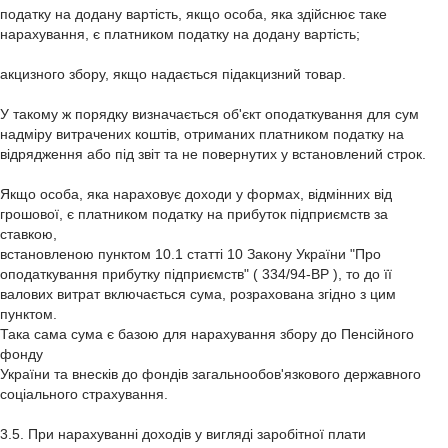
податку на додану вартість, якщо особа, яка здійснює таке
нарахування, є платником податку на додану вартість;
акцизного збору, якщо надається підакцизний товар.
У такому ж порядку визначається об'єкт оподаткування для сум
надміру витрачених коштів, отриманих платником податку на
відрядження або під звіт та не повернутих у встановлений строк.
Якщо особа, яка нараховує доходи у формах, відмінних від
грошової, є платником податку на прибуток підприємств за
ставкою,
встановленою пунктом 10.1 статті 10 Закону України "Про
оподаткування прибутку підприємств" ( 334/94-ВР ), то до її
валових витрат включається сума, розрахована згідно з цим
пунктом.
Така сама сума є базою для нарахування збору до Пенсійного
фонду
України та внесків до фондів загальнообов'язкового державного
соціального страхування.
3.5. При нарахуванні доходів у вигляді заробітної плати