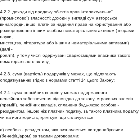
4.2.2. доходи від продажу об'єктів прав інтелектуальної
(промислової) власності; доходи у вигляді сум авторської
винагороди, іншої плати за надання права на користування або
розпорядження іншим особам нематеріальним активом (творами
науки,
мистецтва, літератури або іншими нематеріальними активами)
(далі -
роялті), у тому числі одержувані спадкоємцями власника такого
нематеріального активу;
4.2.3. сума (вартість) подарунків у межах, що підлягають
оподаткуванню згідно з нормами статті 14 цього Закону;
4.2.4. сума пенсійних внесків у межах недержавного
пенсійного забезпечення відповідно до закону, страхових внесків
(премій), пенсійних вкладів, сплачена будь-якою особою -
резидентом, іншою ніж платник податку, за такого платника податку
чи на його користь, крім сум, що сплачуються:
а) особою - резидентом, яка визначається вигодонабувачем
(бенефіціаром) за такими договорами;