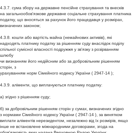
4.3.7. сума збору на державне пенсійне страхування та внесків
на загальнообов'язкове державне соціальне страхування платника
податку, що вносяться за рахунок його працедавця у розмірах,
визначених законом;
4.3.8. кошти або вартість майна (немайнових активів), які
надходять платнику податку за рішенням суду внаслідок поділу
спільної сумісної власності подружжя у зв'язку з розірванням
шлюбу
чи визнанням його недійсним або за добровільним рішенням
сторін, з
урахуванням норм Сімейного кодексу України ( 2947-14 );
4.3.9. аліменти, що виплачуються платнику податку:
а) згідно з рішенням суду;
б) за добровільним рішенням сторін у сумах, визначених згідно
з нормами Сімейного кодексу України ( 2947-14 ), за винятком
виплати аліментів нерезидентом, незалежно від їх розмірів, якщо
інше не встановлене міжнародними договорами, згода на
обов'язковість яких надана Верховною Радою України;