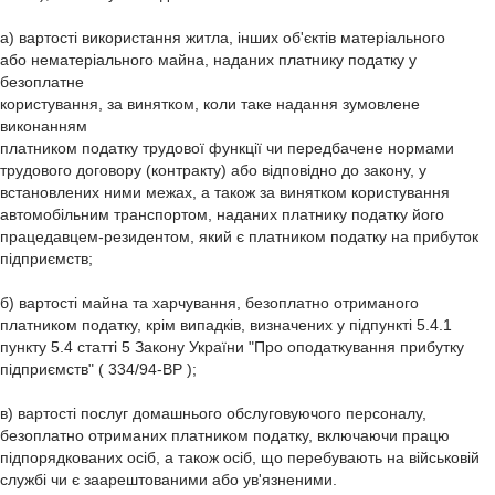
а) вартості використання житла, інших об'єктів матеріального
або нематеріального майна, наданих платнику податку у
безоплатне
користування, за винятком, коли таке надання зумовлене
виконанням
платником податку трудової функції чи передбачене нормами
трудового договору (контракту) або відповідно до закону, у
встановлених ними межах, а також за винятком користування
автомобільним транспортом, наданих платнику податку його
працедавцем-резидентом, який є платником податку на прибуток
підприємств;
б) вартості майна та харчування, безоплатно отриманого
платником податку, крім випадків, визначених у підпункті 5.4.1
пункту 5.4 статті 5 Закону України "Про оподаткування прибутку
підприємств" ( 334/94-ВР );
в) вартості послуг домашнього обслуговуючого персоналу,
безоплатно отриманих платником податку, включаючи працю
підпорядкованих осіб, а також осіб, що перебувають на військовій
службі чи є заарештованими або ув'язненими.