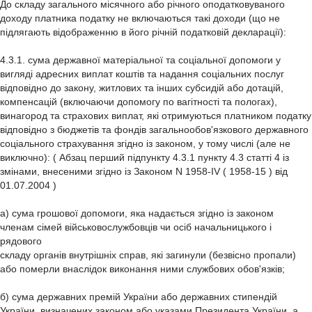
До складу загального місячного або річного оподатковуваного
доходу платника податку не включаються такі доходи (що не
підлягають відображенню в його річній податковій декларації):
4.3.1. сума державної матеріальної та соціальної допомоги у
вигляді адресних виплат коштів та надання соціальних послуг
відповідно до закону, житлових та інших субсидій або дотацій,
компенсацій (включаючи допомогу по вагітності та пологах),
винагород та страхових виплат, які отримуються платником податку
відповідно з бюджетів та фондів загальнообов'язкового державного
соціального страхування згідно із законом, у тому числі (але не
виключно): ( Абзац перший підпункту 4.3.1 пункту 4.3 статті 4 із
змінами, внесеними згідно із Законом N 1958-IV ( 1958-15 ) від
01.07.2004 )
а) сума грошової допомоги, яка надається згідно із законом
членам сімей військовослужбовців чи осіб начальницького і
рядового
складу органів внутрішніх справ, які загинули (безвісно пропали)
або померли внаслідок виконання ними службових обов'язків;
б) сума державних премій України або державних стипендій
України, визначених законом або указами Президента України, а