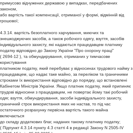
примусово відчужених державою у випадках, передбачених
законом,
або вартість такої компенсації, отриманої у формі, відмінній від
грошової;
4.3.14. вартість безоплатного харчування, миючих та
знешкоджуючих засобів, а також робочого одягу, взуття, засобів
індивідуального захисту, які надаються працедавцем платнику
податку відповідно до Закону України "Про охорону праці"
( 2694-12 ), та обмундирування, отриманих у тимчасове
користування
платником податку, який перебуває у відносинах трудового найму з
працедавцем, що надає таке майно, за переліком та граничними
строками їх використання відповідно до порядку, що встановлені
Кабінетом Міністрів України. Якщо платник податку, який припиняє
трудові відносини з працедавцем, не повертає йому такі робочий
одяг, взуття, обмундирування, засоби індивідуального захисту,
граничний строк використання яких не настав, то під час
остаточного розрахунку первісна вартість такого майна
включається
до складу додаткових благ, наданих такому платнику податку;
( Підпункт 4.3.14 пункту 4.3 статті 4 в редакції Закону N 2505-IV