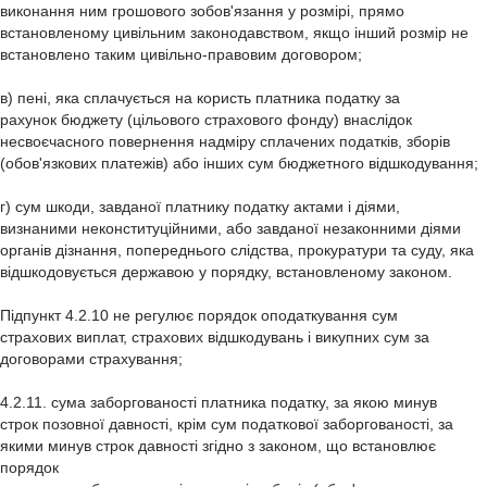
виконання ним грошового зобов'язання у розмірі, прямо
встановленому цивільним законодавством, якщо інший розмір не
встановлено таким цивільно-правовим договором;
в) пені, яка сплачується на користь платника податку за
рахунок бюджету (цільового страхового фонду) внаслідок
несвоєчасного повернення надміру сплачених податків, зборів
(обов'язкових платежів) або інших сум бюджетного відшкодування;
г) сум шкоди, завданої платнику податку актами і діями,
визнаними неконституційними, або завданої незаконними діями
органів дізнання, попереднього слідства, прокуратури та суду, яка
відшкодовується державою у порядку, встановленому законом.
Підпункт 4.2.10 не регулює порядок оподаткування сум
страхових виплат, страхових відшкодувань і викупних сум за
договорами страхування;
4.2.11. сума заборгованості платника податку, за якою минув
строк позовної давності, крім сум податкової заборгованості, за
якими минув строк давності згідно з законом, що встановлює
порядок