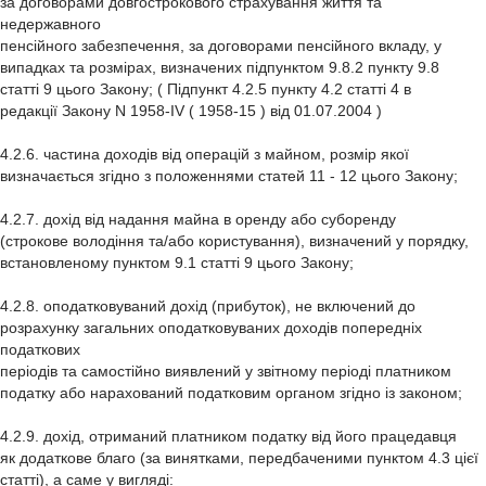
за договорами довгострокового страхування життя та
недержавного
пенсійного забезпечення, за договорами пенсійного вкладу, у
випадках та розмірах, визначених підпунктом 9.8.2 пункту 9.8
статті 9 цього Закону; ( Підпункт 4.2.5 пункту 4.2 статті 4 в
редакції Закону N 1958-IV ( 1958-15 ) від 01.07.2004 )
4.2.6. частина доходів від операцій з майном, розмір якої
визначається згідно з положеннями статей 11 - 12 цього Закону;
4.2.7. дохід від надання майна в оренду або суборенду
(строкове володіння та/або користування), визначений у порядку,
встановленому пунктом 9.1 статті 9 цього Закону;
4.2.8. оподатковуваний дохід (прибуток), не включений до
розрахунку загальних оподатковуваних доходів попередніх
податкових
періодів та самостійно виявлений у звітному періоді платником
податку або нарахований податковим органом згідно із законом;
4.2.9. дохід, отриманий платником податку від його працедавця
як додаткове благо (за винятками, передбаченими пунктом 4.3 цієї
статті), а саме у вигляді: