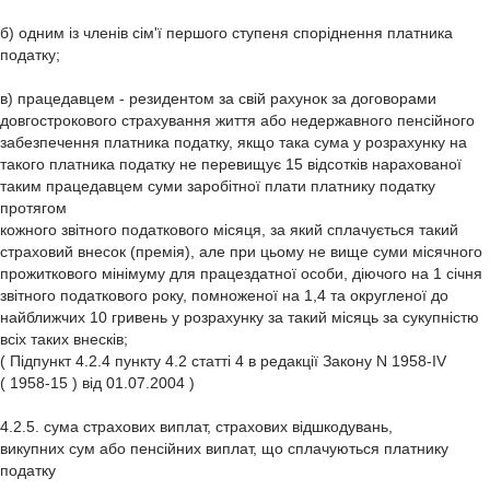
б) одним із членів сім'ї першого ступеня споріднення платника
податку;
в) працедавцем - резидентом за свій рахунок за договорами
довгострокового страхування життя або недержавного пенсійного
забезпечення платника податку, якщо така сума у розрахунку на
такого платника податку не перевищує 15 відсотків нарахованої
таким працедавцем суми заробітної плати платнику податку
протягом
кожного звітного податкового місяця, за який сплачується такий
страховий внесок (премія), але при цьому не вище суми місячного
прожиткового мінімуму для працездатної особи, діючого на 1 січня
звітного податкового року, помноженої на 1,4 та округленої до
найближчих 10 гривень у розрахунку за такий місяць за сукупністю
всіх таких внесків;
( Підпункт 4.2.4 пункту 4.2 статті 4 в редакції Закону N 1958-IV
( 1958-15 ) від 01.07.2004 )
4.2.5. сума страхових виплат, страхових відшкодувань,
викупних сум або пенсійних виплат, що сплачуються платнику
податку