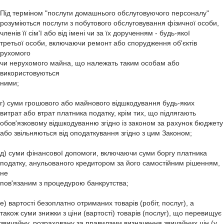
Під терміном "послуги домашнього обслуговуючого персоналу"
розуміються послуги з побутового обслуговування фізичної особи,
членів її сім'ї або від імені чи за їх дорученням - будь-якої
третьої особи, включаючи ремонт або спорудження об'єктів
рухомого
чи нерухомого майна, що належать таким особам або
використовуються
ними;
г) суми грошового або майнового відшкодування будь-яких
витрат або втрат платника податку, крім тих, що підлягають
обов'язковому відшкодуванню згідно із законом за рахунок бюджету
або звільняються від оподаткування згідно з цим Законом;
д) суми фінансової допомоги, включаючи суми боргу платника
податку, анульованого кредитором за його самостійним рішенням,
не
пов'язаним з процедурою банкрутства;
е) вартості безоплатно отриманих товарів (робіт, послуг), а
також суми знижки з ціни (вартості) товарів (послуг), що перевищує
звичайну, розраховану за правилами визначення звичайних цін (у