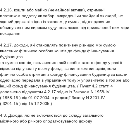
4.2.16. кошти або майно (немайнові активи), отримані
платником податку як хабар, викрадені чи знайдені як скарб, не
зданий державі згідно із законом, у сумах, підтверджених
обвинувальним вироком суду, незалежно від призначеної ним міри
покарання;
4.2.17. доходи, які становлять позитивну різницю між сумою
внесених фізичною особою коштів до фонду фінансування
будівництва
та сумою коштів, виплачених такій особі з такого фонду у разі її
відмови від участі у цьому фонді, за винятком випадків, коли
фізична особа отримані з фонду фінансування будівництва кошти
одночасно передала в управління тому ж управителю в той же або
інший фонд фінансування будівництва. ( Пункт 4.2 статті 4
доповнено підпунктом 4.2.17 згідно із Законом N 1958-IV
( 1958-15 ) від 01.07.2004; в редакції Закону N 3201-IV
( 3201-15 ) від 15.12.2005 )
4.3. Доходи, які не включаються до складу загального
місячного або річного оподатковуваного доходу