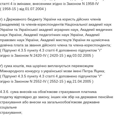
статті 4 із змінами, внесеними згідно із Законом N 1958-IV
( 1958-15 ) від 01.07.2004 )
г) з Державного бюджету України на користь дійсних членів
(академіків) та членів-кореспондентів Національної академії наук
України та Української академії аграрних наук, Академії медичних
наук України, Академії педагогічних наук України, Академії
правових наук України, Академії мистецтв України як щомісячна
довічна плата за звання дійсного члена та члена-кореспондента;
( Підпункт 4.3.5 пункту 4.3 статті 4 доповнено підпунктом "г"
згідно із Законом N 2420-IV ( 2420-15 ) від 03.02.2005 )
ґ) сума коштів, яка щорічно виплачується переможцям
Міжнародного конкурсу з української мови імені Петра Яцика;
( Підпункт 4.3.5 пункту 4.3 статті 4 доповнено підпунктом "ґ"
згідно із Законом N 2552-IV ( 2552-15 ) від 21.04.2005 )
4.3.6. сума внесків на обов'язкове страхування платника
податку відповідно до закону, інших ніж збір на державне пенсійне
страхування або внески на загальнообов'язкове державне
соціальне
страхування;