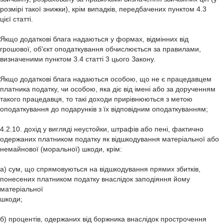
розмірі такої знижки), крім випадків, передбачених пунктом 4.3
цієї статті.
Якщо додаткові блага надаються у формах, відмінних від
грошової, об'єкт оподаткування обчислюється за правилами,
визначеними пунктом 3.4 статті 3 цього Закону.
Якщо додаткові блага надаються особою, що не є працедавцем
платника податку, чи особою, яка діє від імені або за дорученням
такого працедавця, то такі доходи прирівнюються з метою
оподаткування до подарунків з їх відповідним оподаткуванням;
4.2.10. дохід у вигляді неустойки, штрафів або пені, фактично
одержаних платником податку як відшкодування матеріальної або
немайнової (моральної) шкоди, крім:
а) сум, що спрямовуються на відшкодування прямих збитків,
понесених платником податку внаслідок заподіяння йому
матеріальної
шкоди;
б) процентів, одержаних від боржника внаслідок прострочення