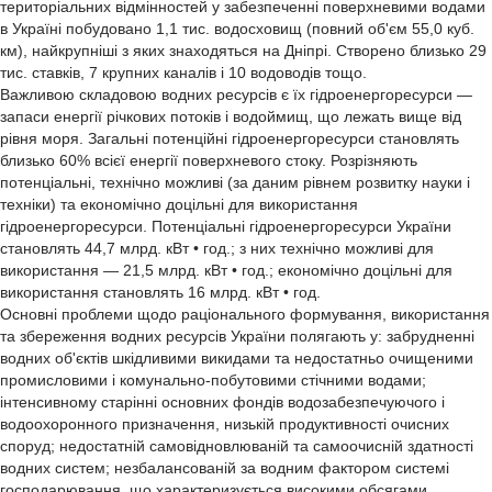
територіальних відмінностей у забезпеченні поверхневими водами
в Україні побудовано 1,1 тис. водосховищ (повний об'єм 55,0 куб.
км), найкрупніші з яких знаходяться на Дніпрі. Створено близько 29
тис. ставків, 7 крупних каналів і 10 водоводів тощо.
Важливою складовою водних ресурсів є їх гідроенергоресурси —
запаси енергії річкових потоків і водоймищ, що лежать вище від
рівня моря. Загальні потенційні гідроенергоресурси становлять
близько 60% всієї енергії поверхневого стоку. Розрізняють
потенціальні, технічно можливі (за даним рівнем розвитку науки і
техніки) та економічно доцільні для використання
гідроенергоресурси. Потенціальні гідроенергоресурси України
становлять 44,7 млрд. кВт • год.; з них технічно можливі для
використання — 21,5 млрд. кВт • год.; економічно доцільні для
використання становлять 16 млрд. кВт • год.
Основні проблеми щодо раціонального формування, використання
та збереження водних ресурсів України полягають у: забрудненні
водних об'єктів шкідливими викидами та недостатньо очищеними
промисловими і комунально-побутовими стічними водами;
інтенсивному старінні основних фондів водозабезпечуючого і
водоохоронного призначення, низькій продуктивності очисних
споруд; недостатній самовідновлюваній та самоочисній здатності
водних систем; незбалансованій за водним фактором системі
господарювання, що характеризується високими обсягами