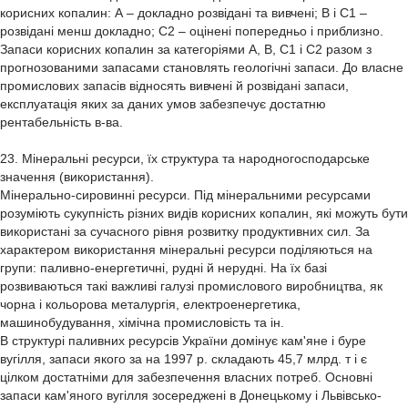
корисних копалин: А – докладно розвідані та вивчені; В і С1 –
розвідані менш докладно; С2 – оцінені попередньо і приблизно.
Запаси корисних копалин за категоріями А, В, С1 і С2 разом з
прогнозованими запасами становлять геологічні запаси. До власне
промислових запасів відносять вивчені й розвідані запаси,
експлуатація яких за даних умов забезпечує достатню
рентабельність в-ва.
23. Мінеральні ресурси, їх структура та народногосподарське
значення (використання).
Мінерально-сировинні ресурси. Під мінеральними ресурсами
розуміють сукупність різних видів корисних копалин, які можуть бути
використані за сучасного рівня розвитку продуктивних сил. За
характером використання мінеральні ресурси поділяються на
групи: паливно-енергетичні, рудні й нерудні. На їх базі
розвиваються такі важливі галузі промислового виробництва, як
чорна і кольорова металургія, електроенергетика,
машинобудування, хімічна промисловість та ін.
В структурі паливних ресурсів України домінує кам'яне і буре
вугілля, запаси якого за на 1997 р. складають 45,7 млрд. т і є
цілком достатніми для забезпечення власних потреб. Основні
запаси кам'яного вугілля зосереджені в Донецькому і Львівсько-