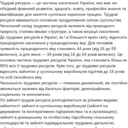
Трудові ресурси — це частина населення України, яка має не-
обхідний фізичний розвиток, здоров'я, освіту, професійні знання та
кваліфікацію для заняття суспільне корисною працею. Трудові
ресурси вважаються головною продуктивною силою суспільства.
Чисельний склад трудових ресурсів залежить від природного
приросту, статево-вікової структури, а також міграції населення.
До трудових ресурсів в Україні, як і в більшості країн світу, відносять
працездатне населення у працездатному віці. Для чоловіків
тривалість працездатного віку становить 44 роки (від 16 до 59
включно), а для жінок — 39 років (від 16 до 54 років включно). Це
основна частина трудових ресурсів України, яка становить більш як
95% всіх її трудових ресурсів. Крім того, до трудових ресурсів
відносять зайнятих у суспільному виробництві підлітків до 16 років
та осіб пенсійного віку.
Чисельність трудових ресурсів — показник динамічний, він постійно
змінюється залежно від багатьох факторів: демографічних,
соціальних та економічних.
Усі зайняті трудові ресурси розподіляються за різними видами
зайнятості: зайняті в суспільному виробництві (зайняті на
державних та кооперативних підприємствах та в організаціях);
зайняті в домашньому та особистому підсобному сільському
господарстві та зайняті індивідуальною трудовою діяльністю;