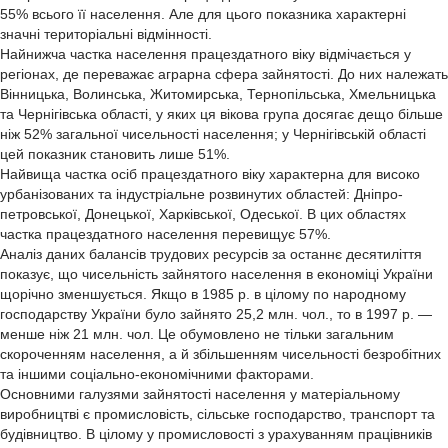
55% всього її населення. Але для цього показника характерні
значні територіальні відмінності.
Найнижча частка населення працездатного віку відмічається у
регіонах, де переважає аграрна сфера зайнятості. До них належать
Вінницька, Волинська, Житомирська, Тернопільська, Хмельницька
та Чернігівська області, у яких ця вікова група досягає дещо більше
ніж 52% загальної чисельності населення; у Чернігівській області
цей показник становить лише 51%.
Найвища частка осіб працездатного віку характерна для високо
урбанізованих та індустріальне розвинутих областей: Дніпро-
петровської, Донецької, Харківської, Одеської. В цих областях
частка працездатного населення перевищує 57%.
Аналіз даних балансів трудових ресурсів за останнє десятиліття
показує, що чисельність зайнятого населення в економіці України
щорічно зменшується. Якщо в 1985 р. в цілому по народному
господарству України було зайнято 25,2 млн. чол., то в 1997 р. —
менше ніж 21 млн. чол. Це обумовлено не тільки загальним
скороченням населення, а й збільшенням чисельності безробітних
та іншими соціально-економічними факторами.
Основними галузями зайнятості населення у матеріальному
виробництві є промисловість, сільське господарство, транспорт та
будівництво. В цілому у промисловості з урахуванням працівників