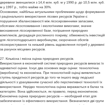
деревини зменшилися з 14,4 млн. куб. м у 1990 р. до 10,5 млн. куб.
м у 1997 р., тобто майже на 30%.
Основними, найбільш актуальними проблемами щодо формування
і раціонального використання лісових ресурсів України є:
порушення збалансованості між лісосировинними запасами,
обсягами лісоспоживання і екологічними вимогами; значне
виснаження лісосировинної бази, погіршення природних
комплексів, деградація рослинного покриву; обмеженість інвестицій
для лісогосподарського виробництва; скорочення обсягів
лісокористування та низький рівень задоволення потреб у деревині
за рахунок місцевих ресурсів.
27. Кількісна і якісна оцінка природних ресурсів.
Використання в економічній системі природних ресурсів вимагає їх
адекватної оцінки. Існує два основних види оцінки: технологічна
(виробнича) та економічна. При технологічній оцінці виявляється
ступінь придатності ресурсів до того чи іншого виду людської
діяльності з урахуванням сучасної або перспективної технології їх
використання. Нерідко технологічна оцінка виражається в балах та
категоріях. Вона здійснюється, як правило, перед економічною.
Економічна оцінка природних ресурсів — необхідний етап для
забезпечення їх ефективного використання. Визначилися дві групи