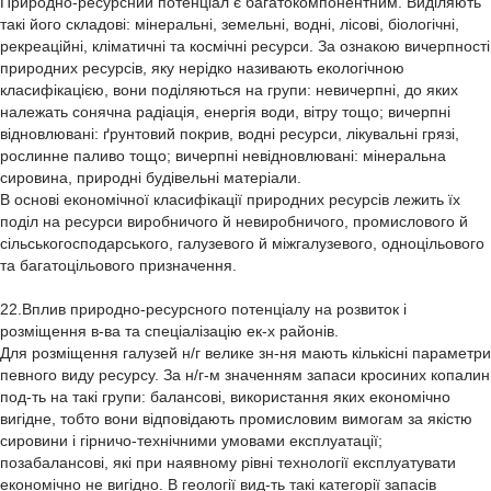
Природно-ресурсний потенціал є багатокомпонентним. Виділяють
такі його складові: мінеральні, земельні, водні, лісові, біологічні,
рекреаційні, кліматичні та космічні ресурси. За ознакою вичерпності
природних ресурсів, яку нерідко називають екологічною
класифікацією, вони поділяються на групи: невичерпні, до яких
належать сонячна радіація, енергія води, вітру тощо; вичерпні
відновлювані: ґрунтовий покрив, водні ресурси, лікувальні грязі,
рослинне паливо тощо; вичерпні невідновлювані: мінеральна
сировина, природні будівельні матеріали.
В основі економічної класифікації природних ресурсів лежить їх
поділ на ресурси виробничого й невиробничого, промислового й
сільськогосподарського, галузевого й міжгалузевого, одноцільового
та багатоцільового призначення.
22.Вплив природно-ресурсного потенціалу на розвиток і
розміщення в-ва та спеціалізацію ек-х районів.
Для розміщення галузей н/г велике зн-ня мають кількісні параметри
певного виду ресурсу. За н/г-м значенням запаси кросиних копалин
под-ть на такі групи: балансові, використання яких економічно
вигідне, тобто вони відповідають промисловим вимогам за якістю
сировини і гірничо-технічними умовами експлуатації;
позабалансові, які при наявному рівні технології експлуатувати
економічно не вигідно. В геології вид-ть такі категорії запасів