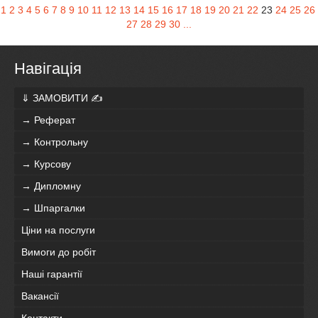
1
2
3
4
5
6
7
8
9
10
11
12
13
14
15
16
17
18
19
20
21
22
23
24
25
26
27
28
29
30
...
Навігація
⇓ ЗАМОВИТИ ✍
→ Реферат
→ Контрольну
→ Курсову
→ Дипломну
→ Шпаргалки
Ціни на послуги
Вимоги до робіт
Наші гарантії
Вакансії