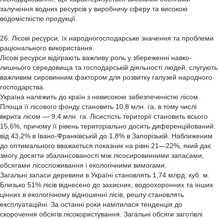
залучення водних ресурсів у виробничу сферу та високою
водомісткістю продукції.
26. Лісові ресурси, їх народногосподарське значення та проблеми
раціонального використання.
Лісові ресурси відіграють важливу роль у збереженні навко-
лишнього середовища та господарській діяльності людей, слугують
важливим сировинним фактором для розвитку галузей народного
господарства.
Україна належить до країн з невисокою забезпеченістю лісом.
Площа її лісового фонду становить 10,8 млн. га, в тому числі
вкрита лісом — 9,4 млн. га. Лісистість території становить всього
15,6%, причому її рівень територіально досить диференційований:
від 43,2% в Івано-Франківській до 1,8% в Запорізькій. Наближеним
до оптимального вважається показник на рівні 21—22%, який дає
змогу досягти збалансованості між лісосировинними запасами,
обсягами лісоспоживання і екологічними вимогами.
Загальні запаси деревини в Україні становлять 1,74 млрд. куб. м.
Близько 51% лісів віднесено до захисних, водоохоронних та інших
цінних в екологічному відношенні лісів, решту становлять
експлуатаційні. За останні роки намітилася тенденція до
скорочення обсягів лісокористування. Загальні обсяги заготівлі