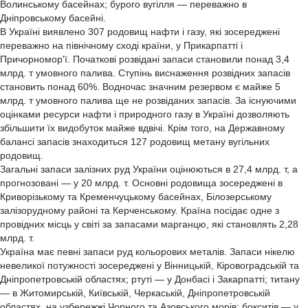
Волинському басейнах; бурого вугілля — переважно в
Дніпровському басейні.
В Україні виявлено 307 родовищ нафти і газу, які зосереджені
переважно на північному сході країни, у Прикарпатті і
Причорномор'ї. Початкові розвідані запаси становили понад 3,4
млрд. т умовного палива. Ступінь виснаження розвідних запасів
становить понад 60%. Водночас значним резервом є майже 5
млрд. т умовного палива ще не розвіданих запасів. За існуючими
оцінками ресурси нафти і природного газу в Україні дозволяють
збільшити їх видобуток майже вдвічі. Крім того, на Державному
балансі запасів знаходиться 127 родовищ метану вугільних
родовищ.
Загальні запаси залізних руд України оцінюються в 27,4 млрд. т, а
прогнозовані — у 20 млрд. т. Основні родовища зосереджені в
Криворізькому та Кременчуцькому басейнах, Білозерському
залізорудному районі та Керченському. Країна посідає одне з
провідних місць у світі за запасами марганцю, які становлять 2,28
млрд. т.
Україна має певні запаси руд кольорових металів. Запаси нікелю
невеликої потужності зосереджені у Вінницькій, Кіровоградській та
Дніпропетровській областях; ртуті — у Донбасі і Закарпатті; титану
— в Житомирській, Київській, Черкаській, Дніпропетровській
областях, на узбережжі Чорного та Азовського морів; бокситів — у