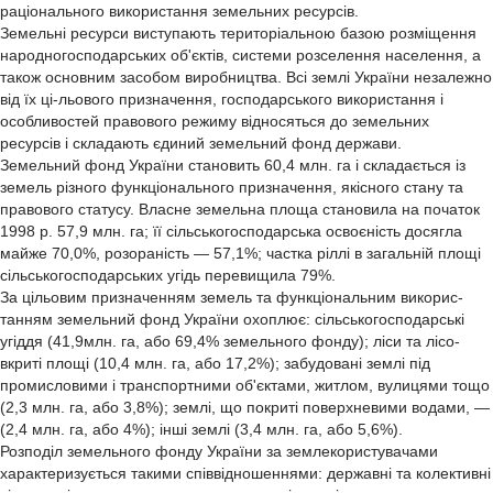
раціонального використання земельних ресурсів.
Земельні ресурси виступають територіальною базою розміщення
народногосподарських об'єктів, системи розселення населення, а
також основним засобом виробництва. Всі землі України незалежно
від їх ці-льового призначення, господарського використання і
особливостей правового режиму відносяться до земельних
ресурсів і складають єдиний земельний фонд держави.
Земельний фонд України становить 60,4 млн. га і складається із
земель різного функціонального призначення, якісного стану та
правового статусу. Власне земельна площа становила на початок
1998 р. 57,9 млн. га; її сільськогосподарська освоєність досягла
майже 70,0%, розораність — 57,1%; частка ріллі в загальній площі
сільськогосподарських угідь перевищила 79%.
За цільовим призначенням земель та функціональним викорис-
танням земельний фонд України охоплює: сільськогосподарські
угіддя (41,9млн. га, або 69,4% земельного фонду); ліси та лісо-
вкриті площі (10,4 млн. га, або 17,2%); забудовані землі під
промисловими і транспортними об'єктами, житлом, вулицями тощо
(2,3 млн. га, або 3,8%); землі, що покриті поверхневими водами, —
(2,4 млн. га, або 4%); інші землі (3,4 млн. га, або 5,6%).
Розподіл земельного фонду України за землекористувачами
характеризується такими співвідношеннями: державні та колективні