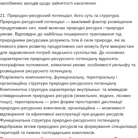
запобіжних заходів щодо зайнятості населення.
21. Природно-ресурсний потенціал, його суть та структура.
Природно-ресурсний потенціал — важливий фактор розміщення
продуктивних сил, який включає природні ресурси і природні
умови. Відповідно до найбільш поширеного трактування під
природними ресурсами розуміють тіла й сили природи, які за
певного рівня розвитку продуктивних сил можуть бути використані
для задоволення потреб людського суспільства. До основних
характеристик природно-ресурсного потенціалу відносять:
географічне положення, кліматичні умови, особливості рельєфу та
розміщення ресурсного потенціалу.
Розрізняють компонентну, функціональну, територіальну і
організаційну структури природно-ресурсного потенціалу
Компонентна структура характеризує внутрішньо- та міжвидові
співвідношення природних ресурсів (земельних, водних, лісових
тощо); територіальна — різні форми просторової дислокації
природно-ресурсних комплексів; організаційна — можливості
відтворення та ефективної експлуатації при-родних ресурсів.
Функціональна структура природно-ресурсного потенціалу
відображає вплив природних ресурсів на формування спеціалізації
територій та певних господарських комплексів.