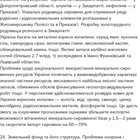
Дніпропетровській області; алунітів — у Закарпатті; нефелінів — у
Приазов'ї. Унікальні родовища сировини для отримання ряду
рідкісних і рідкісноземельних елементів розташовані у
Житомирському Поліссі та в Приазов’ї. Розробку золоторудного
родовища розпочато в Закарпатті.
Україна багата на металічні корисні копалини, серед яких: кухонна
сіль, самородна сірка, вогнетривкі глини, високоякісний каолін,
облицювальний камінь тощо. Великі запаси калійно-магнієвих
солей (близько 2,7 млрд. т) зосереджені в Івано-Франківській та
Львівській областях.
Проблеми щодо раціонального використання мінерально-сиро-
винних ресурсів України полягають у важковидобувному характері
значної частини ресурсів, виснаженості найбільш якісної частини
запасів, обмеженні обсягів фінансування геологорозвідувальних
робіт тощо. У перспективі здійснюватиметься розвідка нових для
України корисних копалин — золота, міді, хрому, свинцю, цинку,
молібдену, рідкісноземельних металів, фосфоритів тощо. Це дасть
змогу за існуючими прогнозними оцінками збільшити експортні
можливості вітчизняної мінерально-сировинної бази у 1,5—2 рази
та скоротити імпорт сировини на 60—70%.
24. Земельний фонд та його структура. Проблеми охорони і