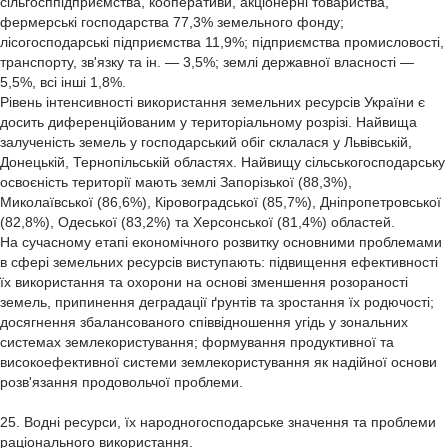
сільгосппідприємства, кооперативи, акціонерні товариства,
фермерські господарства 77,3% земельного фонду;
лісогосподарські підприємства 11,9%; підприємства промисловості,
транспорту, зв'язку та ін. — 3,5%; землі державної власності —
5,5%, всі інші 1,8%.
Рівень інтенсивності використання земельних ресурсів України є
досить диференційованим у територіальному розрізі. Найвища
залученість земель у господарський обіг склалася у Львівській,
Донецькій, Тернопільській областях. Найвищу сільськогосподарську
освоєність території мають землі Запорізької (88,3%),
Миколаївської (86,6%), Кіровоградської (85,7%), Дніпропетровської
(82,8%), Одеської (83,2%) та Херсонської (81,4%) областей.
На сучасному етапі економічного розвитку основними проблемами
в сфері земельних ресурсів виступають: підвищення ефективності
їх використання та охорони на основі зменшення розораності
земель, припинення деградації ґрунтів та зростання їх родючості;
досягнення збалансованого співвідношення угідь у зональних
системах землекористування; формування продуктивної та
високоефективної системи землекористування як надійної основи
розв'язання продовольчої проблеми.
25. Водні ресурси, їх народногосподарське значення та проблеми
раціонального використання.