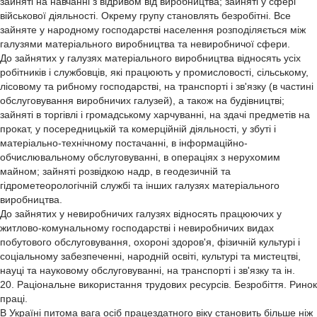
зайняті на навчанні з відривом від виробництва; зайняті у сфері
військової діяльності. Окрему групу становлять безробітні. Все
зайняте у народному господарстві населення розподіляється між
галузями матеріального виробництва та невиробничої сфери.
До зайнятих у галузях матеріального виробництва відносять усіх
робітників і службовців, які працюють у промисловості, сільському,
лісовому та рибному господарстві, на транспорті і зв'язку (в частині
обслуговування виробничих галузей), а також на будівництві;
зайняті в торгівлі і громадському харчуванні, на здачі предметів на
прокат, у посередницькій та комерційній діяльності, у збуті і
матеріально-технічному постачанні, в інформаційно-
обчислювальному обслуговуванні, в операціях з нерухомим
майном; зайняті розвідкою надр, в геодезичній та
гідрометеорологічній службі та інших галузях матеріального
виробництва.
До зайнятих у невиробничих галузях відносять працюючих у
житлово-комунальному господарстві і невиробничих видах
побутового обслуговування, охороні здоров'я, фізичній культурі і
соціальному забезпеченні, народній освіті, культурі та мистецтві,
науці та науковому обслуговуванні, на транспорті і зв'язку та ін.
20. Раціональне використання трудових ресурсів. Безробіття. Ринок
праці.
В Україні питома вага осіб працездатного віку становить більше ніж