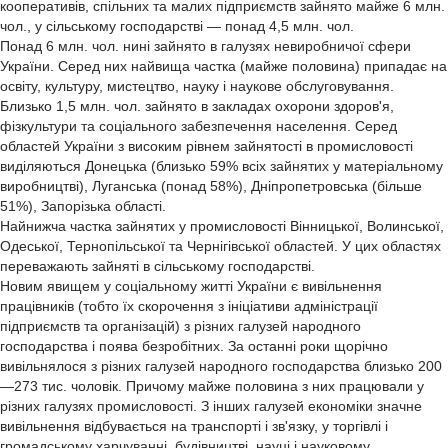
кооперативів, спільних та малих підприємств зайнято майже 6 млн.
чол., у сільському господарстві — понад 4,5 млн. чол.
Понад 6 млн. чол. нині зайнято в галузях невиробничої сфери
України. Серед них найвища частка (майже половина) припадає на
освіту, культуру, мистецтво, науку і наукове обслуговування.
Близько 1,5 млн. чол. зайнято в закладах охорони здоров'я,
фізкультури та соціального забезпечення населення. Серед
областей України з високим рівнем зайнятості в промисловості
виділяються Донецька (близько 59% всіх зайнятих у матеріальному
виробництві), Луганська (понад 58%), Дніпропетровська (більше
51%), Запорізька області.
Найнижча частка зайнятих у промисловості Вінницької, Волинської,
Одеської, Тернопільської та Чернігівської областей. У цих областях
переважають зайняті в сільському господарстві.
Новим явищем у соціальному житті України є вивільнення
працівників (тобто їх скорочення з ініціативи адміністрації
підприємств та організацій) з різних галузей народного
господарства і поява безробітних. За останні роки щорічно
вивільнялося з різних галузей народного господарства близько 200
—273 тис. чоловік. Причому майже половина з них працювали у
різних галузях промисловості. З інших галузей економіки значне
вивільнення відбувається на транспорті і зв'язку, у торгівлі і
громадському харчуванні, будівництві, науці і науковому