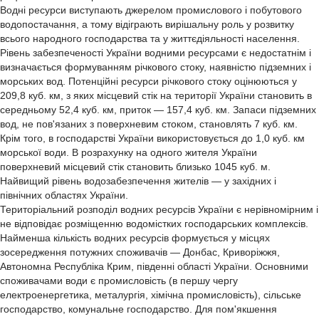
Водні ресурси виступають джерелом промислового і побутового
водопостачання, а тому відіграють вирішальну роль у розвитку
всього народного господарства та у життєдіяльності населення.
Рівень забезпеченості України водними ресурсами є недостатнім і
визначається формуванням річкового стоку, наявністю підземних і
морських вод. Потенційні ресурси річкового стоку оцінюються у
209,8 куб. км, з яких місцевий стік на території України становить в
середньому 52,4 куб. км, приток — 157,4 куб. км. Запаси підземних
вод, не пов'язаних з поверхневим стоком, становлять 7 куб. км.
Крім того, в господарстві України використовується до 1,0 куб. км
морської води. В розрахунку на одного жителя України
поверхневий місцевий стік становить близько 1045 куб. м.
Найвищий рівень водозабезпечення жителів — у західних і
північних областях України.
Територіальний розподіл водних ресурсів України є нерівномірним і
не відповідає розміщенню водомістких господарських комплексів.
Найменша кількість водних ресурсів формується у місцях
зосередження потужних споживачів — Донбас, Криворіжжя,
Автономна Республіка Крим, південні області України. Основними
споживачами води є промисловість (в першу чергу
електроенергетика, металургія, хімічна промисловість), сільське
господарство, комунальне господарство. Для пом'якшення