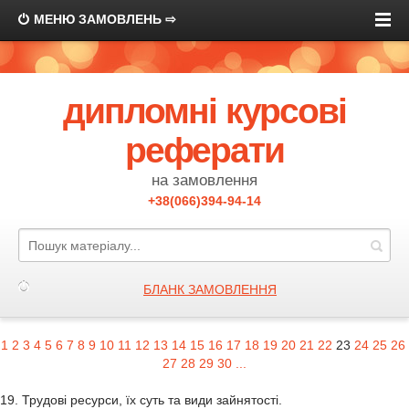
МЕНЮ ЗАМОВЛЕНЬ ⇨
дипломні курсові
реферати
на замовлення
+38(066)394-94-14
БЛАНК ЗАМОВЛЕННЯ
1
2
3
4
5
6
7
8
9
10
11
12
13
14
15
16
17
18
19
20
21
22
23
24
25
26
27
28
29
30
...
19. Трудові ресурси, їх суть та види зайнятості.