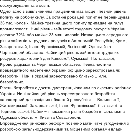
обслуговуванні та в освіті.
Одночасно з вивільненням працівників має місце і певний рівень
попиту на робочу силу. За останні роки цей попит не перевищував
36 тис. чоловік. Майже третина цього попиту припадає на галузі
промисловості. Нині рівень зайнятості трудових ресурсів України
досягає 72%, або майже 23 млн. чоловік. Нижче цього середнього
рівня зайнятість трудових ресурсів в Автономній Республіці Крим,
Закарпатській, Івано-Франківській, Львівській, Одеській та
Чернівецькій областях. Найвищий рівень зайнятості трудових
ресурсів характерний для Київської, Сумської, Полтавської,
Кіровоградської та Чернігівської областей. Певна частина
працездатного населення України офіційно зареєстрована як
безробітні. Нині в Україні зареєстровано близько 1 млн.
безробітних.
Рівень безробіття є досить диференційованим по окремих регіонах
України. Нині найвищий рівень зареєстрованого безробіття
характерний для західних областей республіки — Волинської,
Житомирської, Закарпатської, Івано-Франківської, Львівської та
Тернопільської. Найнижчі показники рівня безробіття склалися в
Одеській області, м. Києві та Севастополі.
Впровадження ринкових реформ повинно мати чітке узгодження з
розробкою загальнодержавними та місцевими органами влади