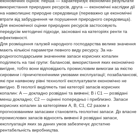
економічних оцінок: перша — характеризує економічні результати
використання природних ресурсів, друга — економічні наслідки дії
на навколишнє природне середовище (переважно це економічні
втрати від забруднення чи порушення природного середовища).
Для економічної оцінки природних ресурсів застосовують
передусім методичні підходи, засновані на категоріях ренти та
ефективності.
Для розміщення галузей народного господарства велике значення
мають кількісні параметри певного виду ресурсу. За на-
родногосподарським значенням запаси корисних копалин
поділяють на такі групи: балансові, використання яких економічно
вигідне, тобто вони відповідають промисловим вимогам за якістю
сировини і гірничотехнічними умовами експлуатації; позабалансові,
які при наявному рівні технології експлуатувати економічно не
вигідно. В геології виділяють такі категорії запасів корисних
копалин: А — докладно розвідані та вивчені; В і С1 — розвідані
менш докладно; С2 — оцінені попередньо і приблизно. Запаси
корисних копалин за категоріями А, В, С1, С2 разом з
прогнозованими запасами становлять геологічні запаси. До власне
промислових запасів відносять вивчені й розвідані запаси,
експлуатація яких за даних умов забезпечує достатню
рентабельність виробництва.