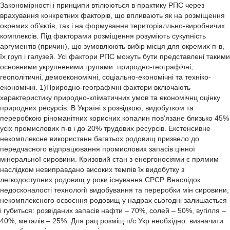
Закономірності і принципи втілюються в практику РПС через
врахування конкретних факторів, що впливають як на розміщення
окремих об’єктів, так і на формування територіалльно-виробничих
комплексів. Під факторами розміщення розуміють сукупність
аргументів (причин), що зумовлюють вибір місця для окремих п-в,
їх груп і галузей. Усі фактори РПС можуть бути представлені такими
основними укрупненими групами: природно-географічні,
геополітичні, демоекономічні, соціально-економічні та техніко-
економічні. 1)Природно-географічні фактори включають
характеристику природно-кліматичних умов та економічнц оцінку
природних ресурсів. В Україні з розвідкою, видобутком та
переробкою ріноманітних корисних копалин пов’язане близько 45%
усіх промислових п-в і до 20% трудових ресурсів. Екстенсивне
некомплексне використанн багатьох родовищ призвело до
передчасного відпрацювання промислових запасів цінної
мінеральної сировини. Кризовий стан з енергоносіями є прямим
наслідком невиправдано високих темпів їх видобутку з
легкодоступних родовищ у роки існування СРСР. Внаслідок
недосконалості технології видобування та переробки мін сировини,
некомплексного освоєння родовищ у надрах сьогодні залишається
і губиться: розвіданих запасів нафти – 70%, солей – 50%, вугілля –
40%, металів – 25%. Для рац розміщ п/с Укр необхідно: визначити