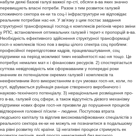
набули деякі базові галузі важкої пр-сті, обсяги в-ва яких значно
перевищують власні потреби. Разом з тим розвиток галузей
споживчого сектора ек-ки та соц-ї інфраструктури не відповідає
реальним потребам нас-ня. У зв’язку з цим постає завдання
структурної трансформації господ-х комплексів регіонів через зміни
у РПС, встановлення оптимальних галузей і терит-х пропорцій в-ва.
Необхідність ефективного здійснення структурної трансформації
госп-х комплексів тісно пов з виріш цілого спектра соц проблем:
професійної перепідготовки кадрів, працевлаштування, соц
підтримки на період можливої тимч незайнятості нас-ня тощо. Це
потребує немалих мат-х і фінансових ресурсів. 2) спостерігається
суттєва невідповідність між сформаваним у попередні роки
значним ек потенціалом окремих галузей і комплексів та
неефективним його використанням в суч умовах госп-ня, коли, по
суті, відбувається руйнація раніше створеного виробничого і
науково-технічного потенціалу. 3) нераціональне розміщення про-
го в-ва, галузей соц сфери, а також відсутність дієвого механізму
підтримки нових форм госп-ня призвели до порушення процесів
відтворення головної п/сили – людини. Поступова втрата
людського капіталу та відплив висококваліфікованих спеціалістів з
реального сектора ек-ки не можуть не позначитися в подальшому
на рівні розвитку п/с країни. Ці негативні процеси стримують ек
розвиток регіонів, який просто неможливий без високого