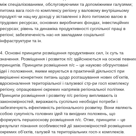
4. Основні принципи розміщення продуктивних сил, їх суть та
значення. Розміщення і розвиток п/с здійснюються на основі певних
принципів. Принципи розміщення п/с – це науково обгрунтовані
ідеї і положення, якими керуються в практичній діяльності при
вирішенні конкретних питань щодо розташування нових об’єктів,
вдосконалення територіальної і галузевої стр-ри госп комплексу
регіону, опрацюванні окремих напрямів регіональної політики.
Принципи розміщення і розвитку п/с регіону випливають із
закономірностей, виражають суспільно необхідні потреби і
забезпечують ефективність регіонального розвитку. Вони являють
собою сукупність головних ідей та вихідних положень, що
формують першооснову розміщення п/с. Отже, принципи – це
результат пізнання особливостей дії закономірностей розміщення
окремих об’єктів, галузей та територіальних госп-х комплексів.