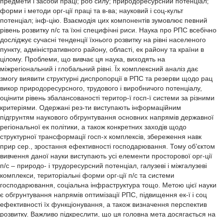
предмети і засоби праці; роб силу; природоресурсний потенціал;
форми і методи орг-ції праці та в-ва; науковий і соц-культ
потенціал; інф-цію. Взаємодія цих компонентів зумовлює певний
рівень розвитку п/с та їхні специфічні риси. Наука про РПС всебічно
досліджує сучасні тенденції їхнього розвитку на рівні населеного
пункту, адміністративного району, області, ек району та країни в
цілому. Проблеми, що вивчає ця наука, виходять на
міжрегіональний і глобальний рівні. Їх комплексний аналіз дає
змогу виявити структурні диспропорції в РПС та резерви щодо рац
викор природоресурсного, трудового і виробничого потенціалу,
оцінити рівень збалансованості територ-ї госп-ї системи за різними
критеріями. Одержані рез-ти виступають інформаційним
підгрунтям наукового обгрунтування основних напрямів державної
регіональної ек політики, а також конкретних заходів щодо
структурної трансформації госп-х комплексів, збереження навк
прир сер., зростання ефективності господарювання. Тому об’єктом
вивчення даної науки виступають усі елементи просторової орг-ції
п/с – природо- і трудоресурсний потенціал, галузеві і міжгалузеві
комплекси, територіальні форми орг-ції п/с та системи
господарювання, соціальна інфраструктура тощо. Метою цієї науки
є обгрунтування напрямів оптимізації РПС, підвищення ек-ї і соц
ефективності їх функціонування, а також визначення перспектив
розвитку. Важливо підкреслити, що ця головна мета досягається на