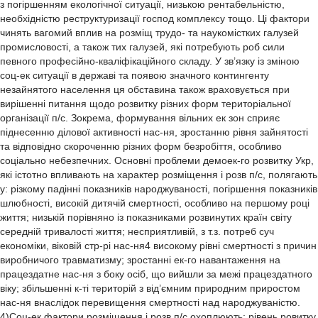
з погіршенням екологічної ситуації, низькою рентабельністю,
необхідністю реструктуризації господ комплексу тощо. Ці фактори
чинять вагомий вплив на розміщ трудо- та наукомістких галузей
промисловості, а також тих галузей, які потребують роб сили
певного професійно-кваліфікаційного складу. У зв’язку із зміною
соц-ек ситуації в державі та появою значного контингенту
незайнятого населення ця обставина також враховується при
вирішенні питання щодо розвитку різних форм територіальної
організації п/с. Зокрема, формування вільних ек зон сприяє
піднесенню ділової активності нас-ня, зростанню рівня зайнятості
та відповідно скороченню різних форм безробіття, особливо
соціально небезпечних. Основні проблеми демоек-го розвитку Укр,
які істотно впливають на характер розміщення і розв п/с, полягають
у: різкому падінні показників народжуваності, погіршення показників
шлюбності, високій дитячій смертності, особливо на першому році
життя; низькій порівняно із показниками розвинутих країн світу
середній тривалості життя; несприятливій, з т.з. потреб суч
економіки, віковій стр-рі нас-ня4 високому рівні смертності з причин
виробничого травматизму; зростанні ек-го навантаження на
працездатне нас-ня з боку осіб, що вийшли за межі працездатного
віку; збільшенні к-ті територій з від’ємним природним приростом
нас-ня внаслідок перевищення смертності над народжуваністю.
4)Соц-ек фактори розміщення і розв п/с охоплюють: рівень ровитку