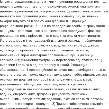
Існують твердження, згідно з якими принципи розміщення п/с – це
правила діяльності та упр-ня економікою, економічна політика
держави в реалізації законів розміщення. Доцільно виокремити такі
найважливіші принципи розміщення і розвитку п/с, які повинні
використовуватися в практичній діяльності. 1)принцип
раціонального розміщення в-ва передбачає всебічне врахування
ек-х, демографічних, соц-х та екологічних передумов і факторів
розміщення п/с з пріоритетністю соц-х та екологічних чинників.
Його реалізація і господарській діяльності означає: наближення
матеріаломістких, енергомістких, водомістких вир-в до джерел
відповідної сировини, палива і енергії, водних ресурсів;
наближення вир-в низкотранспортабельної пр-ції до місць її
споживання; уникнення зустрічних перевезень однотипної пр-ції,
сировини і палива з одного регіону в інший. 2)принцип
збалансованості і пропорційності означає таке розміщення в-ва,за
якого: стр-ра госп комплексу є оптимальною, тобто підтримуються
економічно доцільні пропорції між галузями спеціалізації,
допоміжними і обслуговуючими галузями; існує певна
відповідальність між сировинною базою, наявністю земельних,
водних, енергетичних, трудових ресурсів та існуючими
виробничими потужностями; задовольняються споживчі потреби
населення в товарах і послугах. 3)Принип забезпеченя екологічної
рівноваги передбачає формуваня екологобезпечного типу