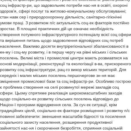
соц інфрастр-ри, що задовольняє потреби нас-ня в освіті, охороні
здоров’я, сфері послуг та житлово-комунальному обслуговуванні;
стан навк сер і природоохоронну діяльність; санітарно-гігієнічні
умови праці. З розвитком п/с актуальність соц-ек факторів постійно
зростає. В площині практичних дій це означає необхідність
створення потужного інфраструктурного потенціалу всієї соц сфери
та вирішення питань щодо задоволення відповідних соц потреб
населення. Важливо досягти внутрірегіональної збалансованості в
ек-му і соц-му розвитку, і в першу чергу на рівні міських і сільських
поселень. Великі міста і промислові центри мають розвиавтися на
основі модернізації, реконструкції та екологізації в-ва, прискореного
розвитку соц інфраструктури, рац-го викор міських територій. Для
середніх і малих міських поселень першочергове зн-ня має
зміцнення промислової бази та соц інфрастр-ри. Особливо гострою
є проблема створення на селі розвинутої мережі закладів соц
сфери. Цьому спрятиме реалізація широкомасштабних заходів
щодо соціально-ек розвитку сільських поселень відповідно до
Націон-ї програми відродження села. За суч ек ситуації, крім
традиційних ціелй, соціально-ек фактори розміщення і розвитку п/с
повинні забезпечити: зменшеня масштабів бідності та посилення
соціального захисту населення, розширення продуктивної
зайнятості нас-ня і скорочення безробіття, сприяння соціальній