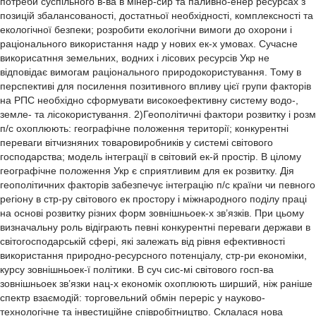
потреби суспільного в-ва в мінер-сир та паливно-енер ресурсах з
позицій збалансованості, достатньої необхідності, комплексності та
екологічної безпеки; розробити екологічни вимоги до охорони і
раціонального використання надр у нових ек-х умовах. Сучасне
викорисатння земельних, водних і лісових ресурсів Укр не
відповідає вимогам раціонального природокористування. Тому в
перспективі для посилення позитивного впливу цієї групи факторів
на РПС необхідно сформувати високоефективну систему водо-,
земле- та лісокористування. 2)Геополітичні фактори розвитку і розм
п/с охоплюють: географічне положення території; конкурентні
переваги вітчизняних товаровиробників у системі світового
господарства; модель інтеграції в світовий ек-й простір. В цілому
географічне положення Укр є сприятливим для ек розвитку. Дія
геополітичних факторів забезпечує інтеграцію п/с країни чи певного
регіону в стр-ру світового ек простору і міжнародного поділу праці
на основі розвитку різних форм зовнішньоек-х зв’язків. При цьому
визначальну роль відіграють певні конкурентні переваги держави в
світогосподарській сфері, які залежать від рівня ефективності
використання природно-ресурсного потенціалу, стр-ри економіки,
курсу зовнішньоек-ї політики. В суч сис-мі світового госп-ва
зовнішньоек зв’язки нац-х економік охоплюють ширший, ніж раніше
спектр взаємодій: торговельний обмін переріс у науково-
технологічне та інвестиційне співробітництво. Склалася нова