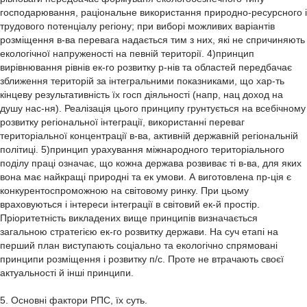
господарювання, раціональне використання природно-ресурсного і
трудового потенціалу регіону; при виборі можливих варіантів
розміщення в-ва перевага надається тим з них, які не спричиняють
екологічної напруженості на певній території. 4)принцип
вирівнювання рівнів ек-го розвитку р-нів та областей передбачає
зближення територій за інтегральними показниками, що хар-ть
кінцеву результативність їх госп діяльності (напр, нац доход на
душу нас-ня). Реалізація цього принципу грунтується на всебічному
розвитку регіональної інтеграції, використанні переваг
територіальної концентрації в-ва, активній державній регіональній
політиці. 5)принцип урахування міжнародного територіального
поділу праці означає, що кожна держава розвиває ті в-ва, для яких
вона має найкращі природні та ек умови. А виготовлена пр-ція є
конкурентоспроможною на світовому ринку. При цьому
враховуються і інтереси інтеграції в світовий ек-й простір.
Пріоритетність викладених вище принципів визначається
загальною стратегією ек-го розвитку держави. На суч етапі на
перший план виступають соціально та екологічно спрямовані
принципи розміщення і розвитку п/с. Проте не втрачають своєї
актуальності й інші принципи.
5. Основні фактори РПС, їх суть.