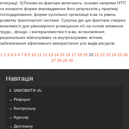
інтеграції. 5)Техніко-ек фактори включають: основні напрями НТП
та конкретні форми впровадження його результатів у практику
господарювання, форми суспільної організації в-ва та рівень
розвитку транспортної системи. Сукупна дія цих факторів створює
можливості для рівномірного розміщення п/с на основі зниження
трудо-, фондо- і матеріаломісткості в-ва, встановлення
раціональних міжгалузевих та внутрігалузевих зв’язків,
забезпечення ефективного використання усіх видів ресурсів.
1
2
3
4
5
6
7
8
9
10
11
12
13
14
15
16
17
18
19
20
21
22
23
24
25
26
27
28
29
30
...
Навігація
⇓ ЗАМОВИТИ ✍
→ Реферат
→ Контрольну
→ Курсову
→ Дипломну