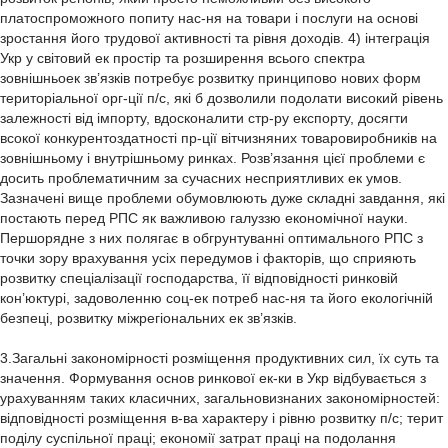
платоспроможного попиту нас-ня на товари і послуги на основі
зростання його трудової активності та рівня доходів. 4) інтеграція
Укр у світовий ек простір та розширення всього спектра
зовнішньоек зв’язків потребує розвитку принципово нових форм
територіальної орг-ції п/с, які б дозволили подолати високий рівень
залежності від імпорту, вдосконалити стр-ру експорту, досягти
всокої конкурентоздатності пр-ції вітчизняних товаровиробників на
зовнішньому і внутрішньому ринках. Розв’язання цієї проблеми є
досить проблематичним за сучасних несприятливих ек умов.
Зазначені вище проблеми обумовлюють дуже складні завдання, які
постають перед РПС як важливою галуззю економічної науки.
Першорядне з них полягає в обгрунтуванні оптимального РПС з
точки зору врахування усіх передумов і факторів, що сприяють
розвитку спеціалізації господарства, її відповідності ринковій
кон’юктурі, задоволенню соц-ек потреб нас-ня та його екологічній
безпеці, розвитку міжрегіональних ек зв’язків.
3.Загальні закономірності розміщення продуктивних сил, їх суть та значення. Формування основ ринкової ек-ки в Укр відбувається з урахуванням таких класичних, загальновизнаних закономірностей: відповідності розміщення в-ва характеру і рівню розвитку п/с; терит поділу суспільної праці; економії затрат праці на подолання просторового розриву між елементами в-ва; територіальної концентрації і комплексності в-ва, формування агломерацій населених пунктів. Закономірність терит поділу суспільної праці об’єктивно відображає принципові відмінності між територіями за природними, соц-ек та нац-істор особливостями, максимально повне врахування яких в госп діяльності зумовлює певну спеціалізацію територій. Завдяки цьому досягається істотне зростання продуктивності суспільної праці. Закономірність концентрації та комплексного розміщення п/с є результатом прояву терит поділу праці. Спеціалізація в-ва спричиняє необхідність взаємопов-го розвитку галузей на окремій території, на основі чого досягається оптимальний режим використання усіх видів ресурсів. Основними якісними ознаками комплексного розміщення п/с виступають: економічно обгрунтований, раціональний режим використання природних ресурсів; максимально повне залучення до суспільно корисної трудової діяльності наявного трудового потенціалу регіону; збалансованість галузевої стр-ри ек-ки регіону за природними, трудовими і вир-ми параметрами; тісний взаємозв’язок (на основі комбінування кооперації та спільного використання інфраструктури) між основними ланками господарства регіону.Крім зазначених, до закономірностей РПС – в контексті нових методологічних основ їх формування – відносять: соціальну спрямованість та усталеність розвитку п/с, відповідність їх розміщення вимогам нац-ї ек-ї безпеки, а також забезпечення планомірності, керованості процесів РПС, їх орієнтації на досягнення високої ек-ї ефективності господарської діяльностіта конкурентоспроможності виготовленої пр-ції. Соц-на спрямованість розвитку і розміщення п\с логічно випливає з необхідності загальної соціалізації ек-ї системи, оск саме всебічний розвиток людини та задоволення її потреб є метою ек-го прогресу. Вона реалізується через врахування інтересів нас-ня щодо піднесення рівня соц-ек розвитку території, пріоритетність вирішення соц проблем та реалізацію права всіх громадян на вільний вибір місця і сфери прикладання праці. Отже, соціальна спрямованість передбачає насамперед таке розміщення п/с регіону, яке б давало змогу забезпечити повну продуктивну зайнятість трудоактивного населення регіону як першооснову його життєдіяльності і добробуту. При цьому важливо мінімізувати рівень регіонального безробіття (як зареєстрованого, так і прихованого) з тим, щоб він істотно не перевищував природної норми, що знаходиться в межах 4-6% працездатного нас-ня. Доцільність соц спрямованості розміщення і розвитку п/с регіону вимагає: інтенсивного розвитку соціальної інфрастр-ри, особливо в сільській місцевості; збереження здоров’я населення через зниження екологічного навантаження на певні території; формування рац-ї системи розселення; збільшення місткості регіонального ринку праці через створення додаткових роб місць на діючих та нововведенних підприємствах. Сталий розвиток п/с як одна із закономірностей визначає стратегічний напрямок досягнення збалансованості ек-ї, соц і еколог складових регіональної госп-ї системи. Сталий розвиток п/с Укр можливий лише на основі кардинальної структурної перебудови ек-ки, техніко-технологічного переозброєння в-ва, інтенсивного розвитку наукомістких галузей, екологізації усіх сфер суспільного життя. Основна ідея сталого розвитку щодо п/с полягає у: забезпеченні рац-го природокористування; відтворення ресурсної бази в-ва; реструктуризації госп-го комплексу регіону у зв’язку з новими ек-ми і соц умовами; ефективному викор трудового та вир-го потенціалу. Для розв’язання завдань сталого розвитку в Укр принципово важливими є нова структурна політика держави та інституційні перетворення, вихід з енергетичної кризи, оптимальне використання ресурсного потенціалу, раціональна система поселень, формування ефективного еколого-економічної політики держави. Стратегія сталого розвитку базується на концепції екологізації суспільних відносин. Екологічний фактор повинен враховуватися в процесі вибору та наукового обгрунтування економічно доцільного розміщення п/с регіону. Головна увага має зосереджуватися на об’єктах, що є потенційними чи фактичними забруднювачами навк сер. При цьому повинні опрацьовуватися програми безпечного проживання на територіях з підвищеною екологічною напруженістю чи програми адаптації та реабілітації нас-ня до несприятливих екологічних умов. Однією з принципових закономірностей є відповідність розміщення п/с вимогам нац-ї ек-ї безпеки.Рівень ек безпеки держави, що визначається саме фактором РПС, залежить від: рівня забезп власних потреб у мінерально-сировиннх та енергетичних ресурсах; галузевої і вир-ї стр-ри госп-х комплексів; завершеності технологічних циклів вир-в; інтегрованості в світовий ек-й простір. Укр нал до кр світу. В яких склалася висока залежність розвитку мат-го в-ва від мінер-сиров бази. Тут виробляється близько 5% світового обсягу мінерально-сировинних ресурсів. В цілому наявна мінерально-сировинна база спроможна забезпечити збалансований розвиток базових галузей пр-сті та АПК, надходження валютних коштів. Разом з тим існує висока залежність України від імпорту енергоносіїв. Крім того, за рах власного в-ва лише наполовину задовольняються потреби в хімічному обл-ні, електротехнічних та кабельних виробах, лісоматеріалах, продукції целюлозно-паперової, текстильної та медичної пр-сті. Вагомими перешкодами на шляху до зростанн ек-ї безпеки Укр є диспропорції у РПС регіонів. Недосконалість галузевої стр-ри більшості регіональних госп комплексів та незавершеність технологічних циклів тих вир-в, що визначають спеціалізацію певних територій, спричиняють необхідність радикальних структурних перетворень. Тільки через структурні зміни та підвищення конкурентоспроможності власного в-ва можна сприяти зміцненню ек безпеки Укр таїї входженню од системи світових госп-х зв’язків як ріноправного партнера. Важливою закономірністю є планомірність і керованість у розміщенні і розвитку п/с, що грунтується на теоретичних засадах “планування розвитку” як синтезу державного регулювання, індикативного планування та економічної прогнозування. Планування розвитку, в т.ч. і п/с. В Укр в теперішній час щороку розробляється Державна програма ек-го і соц розвитку держави, самостійними розділами якої є аналогічні програми, що формуються в областях. В обласних програмах наводиться: загальна хар-ка демографічних процесів, стан госп-ї сис-ми області, зовнек діяльність, хар-ка екологічної ситуації, залучення іноземних інвестицій тощо. Одним з інструментів забезпечення планомірного розвитку п/с є Державні програми соц-ек розвитку регіонів, які розробляються відповідно до постанов Кабінету міністрів України. Головна мет їх розробки – формування на тер регоіну ефективного госп комплексу на основі рац-го використання наявного ресурсного потенціалу території. Ці програми дають змогу Кабміну Укр, відповідним міністерствам та відомствам приймати обгрунтовані рішення щодо регіональної ек політики з урах спеціалізації певних території, їх природно-клімат умов, ресурсних можливостей та соц особливостей. Відповідно до прийнятих урядових постанов в Укр ведеться підготовка середньострокових до 2000р. та довгострокових на 10-15років прогнозів ек-го та соц-го розвитку країни. Керованість процесу розм і розвитку п/с Укр та її регіонів забезпечується шляхом проведення відповідної промислової, аграрної, структурної, інвестиційної, фінансово-кредитної та соціальної політики органами державного упр-ня та місцевого самоврядування. ЗУ “Про місцеве самоврядування в Україні” виконавчим органами сільських,селищних і міських рад надаються широкі повноваження у сфері ек-го та соц-го розвитку. Важливою закономірністю, що об’єктивно зумовлена умовами ринкового господ-ня, є орієнтація в процесі вирішення конкретних питань щодо розміщення п/с на забезпечення високої конкурентоздатності пр-ції, яка значною мірою залежить від прийнятого варіанта розміщення нових виробничиз чи соц-культ об’єктів та напрямів удосконалення існуючої стр-ри господарства регіону. Ця закономірність базується на врахуванні спцифіки ринкової кон’юктури, в основі якої – кількісне і якісне співвідношення попиту і пропозиції не тільки на товарному ринку, а й на ринку роб сили, ринку капіталу тощо. Якщо коливання ринкової кон’юктури короткотермінові, то їх вплив на розвиток п/с не істотний чи повністю відсутній. І навпаки, суттєві зміни ринкової кон’юнкури та їх довготривалий характер спричиняють необхідність радикальних зрушень у територіальній стр-рі господарства. Прикладом стійкої незбалансованості попиту на рбочу силу та її пропозиції може слугувати ринок праці західних областей України, які традиційно відносять до трудонадлишкових регіонів держави. Досягнення збалансованості вимагає піднесення рівня попиту на роб силу через введення в дію нових промислових, с/г-х та інфраструктурних об’єктів відповідно до професійно-кваліфікаційних характеристик основного резерву роб сили. Результатисною закономірністю РПС виступає забезпечення його високої економічної ефективності. Безумовно, ефективність залежить від цілого спектра різних чинників, взаємодія яких і визначає кінцеву ек результативність розміщення. При цьому ек ефект досягається через вдосконалення територіальної та галузевої стр-ри госп-го комплексу, раціональне використання природного і трудового потенціалу, оптимізацію галузевих і міжгалузевих зв’язків тощо. Існують різні методи оцінки ефекту від економії витрат за рахунок оптимального РПС; найпоширеніший з них – це підсумовування ефекту, що обчислюється для окремих галузей. Певні уявлення щодо ефективності РПС регіону дає система таких показників: співвідношення за чисельністю зайнятих між спеціалізованими, обслуговуючими та допоміжними галузями; пит