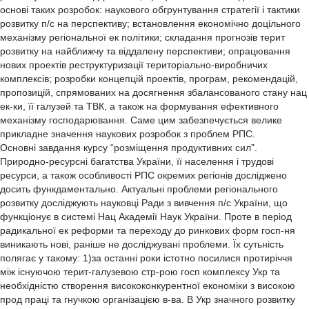
основі таких розробок: наукового обгрунтування стратегії і тактики
розвитку п/с на перспективу; встановлення економічно доцільного
механізму регіональної ек політики; складання прогнозів терит
розвитку на найближчу та віддалену перспективи; опрацювання
нових проектів реструктуризації територіально-виробничих
комплексів; розробки концепцій проектів, програм, рекомендацій,
пропозицій, спрямованих на досягнення збалансованого стану нац
ек-ки, її галузей та ТВК, а також на формування ефективного
механізму господарювання. Саме цим забезпечується велике
прикладне значення наукових розробок з проблем РПС.
Основні завдання курсу “розміщення продуктивних сил”.
Природно-ресурсні багатства України, її населення і трудові
ресурси, а також особливості РПС окремих регіонів досліджено
досить функдаментально. Актуальні проблеми регіонального
розвитку досліджують науковці Ради з вивчення п/с України, що
функціонує в системі Нац Академії Наук України. Проте в період
радикальної ек реформи та переходу до ринкових форм госп-ня
виникають нові, раніше не досліджувані проблеми. Їх сутьність
полягає у такому: 1)за останні роки істотно посилися протиріччя
між існуючою терит-галузевою стр-рою госп комплексу Укр та
необхідністю створення висококонкурентної економіки з високою
прод праці та гнучкою організацією в-ва. В Укр значного розвитку