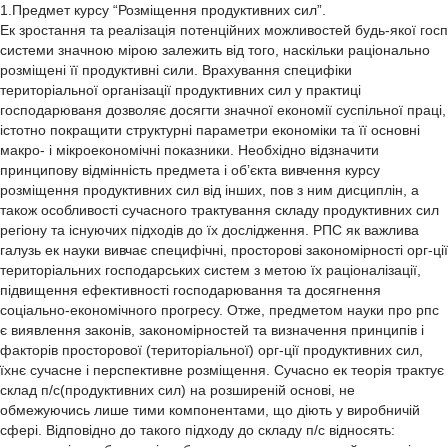
1.Предмет курсу “Розміщення продуктивних сил”.
Ек зростання та реалізація потенційних можливостей будь-якої госп
системи значною мірою залежить від того, наскільки раціонально
розміщені її продуктивні сили. Врахування специфіки
територіальної організації продуктивних сил у практиці
господарюваня дозволяє досягти значної економії суспільної праці,
істотно покращити структурні параметри економіки та її основні
макро- і мікроекономічні показники. Необхідно відзначити
принципову відмінність предмета і об’єкта вивчення курсу
розміщення продуктивних сил від інших, пов з ним дисциплін, а
також особливості сучасного трактування складу продуктивних сил
регіону та існуючих підходів до їх дослідження. РПС як важлива
галузь ек науки вивчає специфічні, просторові закономірності орг-ції
територіальних господарських систем з метою їх раціоналізації,
підвищення ефективності господарювання та досягнення
соціально-економічного прогресу. Отже, предметом науки про рпс
є виявлення законів, закономірностей та визначення принципів і
факторів просторової (територіальної) орг-ції продуктивних сил,
їхнє сучасне і перспективне розміщення. Сучасно ек теорія трактує
склад п/с(продуктивних сил) на розширеній основі, не
обмежуючись лише тими компонентами, що діють у виробничій
сфері. Відповідно до такого підходу до складу п/с відносять: