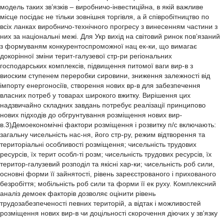
модель таких зв’язків – виробничо-інвестиційна, в якій важливе
місце посідає не тільки зовнішня торгівля, а й співробітництво по
всіх ланках виробничо-технічного прогресу з винесенням частини з
них за національні межі. Для Укр вихід на світовий ринок пов’язаний
з формуваням конкурентоспроможної нац ек-ки, що вимагає
докорінної зміни терит-галузевої стр-ри регіональних
господарських комплексів, підвищення питомої ваги вир-в з
виоским ступенем переробки сировини, зниження залежності від
імпорту енергоносіїв, створення нових вр-в для забезпечення
власних потреб у товарах широкого вжитку. Вирішення цих
надзвичайно складних завдань потребує реалізації принципово
нових підходів до обгрунтування розміщення нових вир-
в.3)Демоекономічні фактори розміщення і розвитку п/с включають:
загальну чисельність нас-ня, його стр-ру, режим відтворення та
територіальні особливості розміщення; чисельність трудових
ресурсів, їх терит особл-ті розм; чисельність трудових ресурсів, їх
територ-галузевий розподіл та якісні хар-ки; чисельність роб сили,
основні форми її зайнятості, рівень зареєстрованого і прихованого
безробіття; мобільність роб сили та форми її ек руху. Комплексний
аналіз демоек факторів дозволяє оцінити рівень
трудозабезпеченості певних територій, а відтак і можливостей
розміщення нових вир-в чи доцільності скорочення діючих у зв’язку