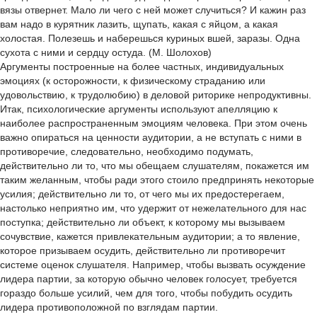
вязы отвернет. Мало ли чего с ней может случиться? И кажин раз
вам надо в курятник лазить, щупать, какая с яйцом, а какая
холостая. Полезешь и наберешься куриных вшей, заразы. Одна
сухота с ними и сердцу остуда. (М. Шолохов)
Аргументы построенные на более частных, индивидуальных
эмоциях (к осторожности, к физическому страданию или
удовольствию, к трудолюбию) в деловой риторике непродуктивны.
Итак, психологические аргументы используют апелляцию к
наиболее распространенным эмоциям человека. При этом очень
важно опираться на ценности аудитории, а не вступать с ними в
противоречие, следовательно, необходимо подумать,
действительно ли то, что мы обещаем слушателям, покажется им
таким желанным, чтобы ради этого стоило предпринять некоторые
усилия; действительно ли то, от чего мы их предостерегаем,
настолько неприятно им, что удержит от нежелательного для нас
поступка; действительно ли объект, к которому мы вызываем
сочувствие, кажется привлекательным аудитории; а то явление,
которое призываем осудить, действительно ли противоречит
системе оценок слушателя. Например, чтобы вызвать осуждение
лидера партии, за которую обычно человек голосует, требуется
гораздо больше усилий, чем для того, чтобы побудить осудить
лидера противоположной по взглядам партии.