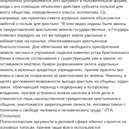
Аналогично употребляется этот аргумент в положительной форме,
когда с его помощью объясняют действия субъекта пользой для
всего общества, определенного класса, коллектива. Ср.,
например, как принятие пакета аграрных законов объясняется
заботой о пользе для крестьян: "В этих видах изданы были законы
о предоставлении крестьянам земель государственных, а Государь
повелел передать на тот же предмет земли удельные и
кабинетские на началах, обеспечивающих крестьянское
благосостояние. Для облегчения же свободного приобретения
земель частных и улучшения наделов изменен устав Крестьянского
банка в смысле согласования с существующим уже в законе, но
оставшимся мертвою буквою разрешением залога надельных
земель в казенных кредитных учреждениях, причем приняты все
меры в смысле сохранения за крестьянами их земель. Наконец, в
целях достижения возможности выхода крестьян из общины, издан
закон, облегчающий переход к подворному и хуторскому
владению, причем устранено всякое насилие в этом деле и
отменяется лишь насильственное прикрепление крестьянина к
общине, уничтожается закрепощение личности, несовместимое с
понятием о свободе человека и человеческого труда." (П.А.
Столыпин)
Психологические аргументы в деловой сфере обычно строятся на
основных топосах, причем чаще всего используются