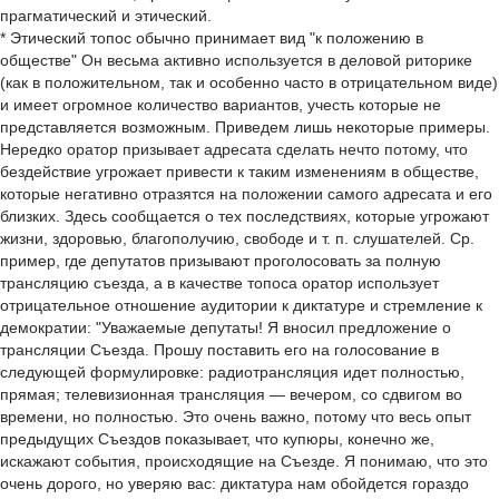
прагматический и этический.
* Этический топос обычно принимает вид "к положению в
обществе" Он весьма активно используется в деловой риторике
(как в положительном, так и особенно часто в отрицательном виде)
и имеет огромное количество вариантов, учесть которые не
представляется возможным. Приведем лишь некоторые примеры.
Нередко оратор призывает адресата сделать нечто потому, что
бездействие угрожает привести к таким изменениям в обществе,
которые негативно отразятся на положении самого адресата и его
близких. Здесь сообщается о тех последствиях, которые угрожают
жизни, здоровью, благополучию, свободе и т. п. слушателей. Ср.
пример, где депутатов призывают проголосовать за полную
трансляцию съезда, а в качестве топоса оратор использует
отрицательное отношение аудитории к диктатуре и стремление к
демократии: "Уважаемые депутаты! Я вносил предложение о
трансляции Съезда. Прошу поставить его на голосование в
следующей формулировке: радиотрансляция идет полностью,
прямая; телевизионная трансляция — вечером, со сдвигом во
времени, но полностью. Это очень важно, потому что весь опыт
предыдущих Съездов показывает, что купюры, конечно же,
искажают события, происходящие на Съезде. Я понимаю, что это
очень дорого, но уверяю вас: диктатура нам обойдется гораздо