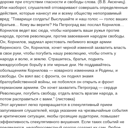
дороже при отсутствии гласности и свободы слова. (В.В. Аксючиц).
Или наоборот, слушателей отговаривают совершать определенные
действия, которые нанесут им и всему обществу непоправимый
вред: "Товарищи солдаты! Выслушайте и наш голос — голос ваших
братьев… Кому вы верите? На Петроград вас послал Корнилов…
Корнилов ведет вас сюда, чтобы направить ваши ружья против
народа, против революции, против завоевания народом свободы.
Он, Корнилов, задумал арестовать любимого вождя армии
Керенского. Он, Корнилов, хочет черной изменой захватить власть
в свои руки, чтобы погубить нашу революцию, чтобы отнять у
народа и волю, и землю. Страшитесь, братья, поднять
междоусобную борьбу в эти черные дни. Не поддавайтесь
обольщениям Корнилова — коварного изменника и Родины, и
свободы. Он взял вас с фронта, он поднял знамя
братоубийственной войны, не побоялся он открыть и фронт
германским армиям. Он хочет захватить Петроград — сердце
Революции, погубить свободу, отдать власть врагам народа, а
потом расправиться с вами." (листовка)
Этот аргумент легко превращается в спекулятивный прием
запугивания слушателей, когда указание на чрезвычайные события
и критические ситуации, якобы грозящие аудитории, повышает
эффективность спекулятивного внушения. Если таких событий не
предвидится, недобросовестный оратор создает их сам. Любое