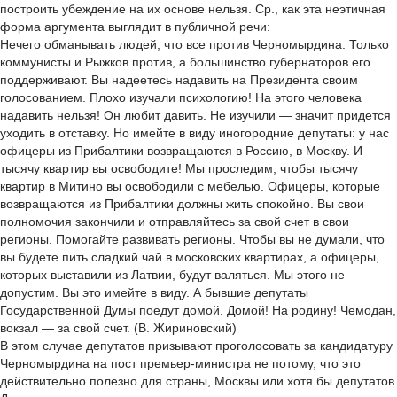
построить убеждение на их основе нельзя. Ср., как эта неэтичная
форма аргумента выглядит в публичной речи:
Нечего обманывать людей, что все против Черномырдина. Только
коммунисты и Рыжков против, а большинство губернаторов его
поддерживают. Вы надеетесь надавить на Президента своим
голосованием. Плохо изучали психологию! На этого человека
надавить нельзя! Он любит давить. Не изучили — значит придется
уходить в отставку. Но имейте в виду иногородние депутаты: у нас
офицеры из Прибалтики возвращаются в Россию, в Москву. И
тысячу квартир вы освободите! Мы проследим, чтобы тысячу
квартир в Митино вы освободили с мебелью. Офицеры, которые
возвращаются из Прибалтики должны жить спокойно. Вы свои
полномочия закончили и отправляйтесь за свой счет в свои
регионы. Помогайте развивать регионы. Чтобы вы не думали, что
вы будете пить сладкий чай в московских квартирах, а офицеры,
которых выставили из Латвии, будут валяться. Мы этого не
допустим. Вы это имейте в виду. А бывшие депутаты
Государственной Думы поедут домой. Домой! На родину! Чемодан,
вокзал — за свой счет. (В. Жириновский)
В этом случае депутатов призывают проголосовать за кандидатуру
Черномырдина на пост премьер-министра не потому, что это
действительно полезно для страны, Москвы или хотя бы депутатов