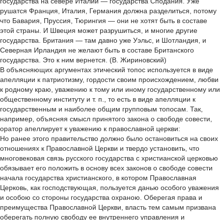
государства на севере Италии — государства Сподания. Уже
рушатся Франция, Италия, Германия должна разделиться, потому
что Бавария, Пруссия, Тюрингия — они не хотят быть в составе
этой страны. И Швеция может разрушиться, и многие другие
государства. Британия — там давно уже Уэльс, и Шотландия, и
Северная Ирландия не желают быть в составе Британского
государства. Это к ним вернется. (В. Жириновский)
В объясняющих аргументах этический топос используется в виде
апелляции к патриотизму, гордости своим происхождением, любви
к родному краю, уважению к тому или иному государственному или
общественному институту и т. п., то есть в виде апелляции к
государственным и наиболее общим групповым топосам. Так,
например, объясняя смысл принятого закона о свободе совести,
оратор апеллирует к уважению к православной церкви:
Но ранее этого правительство должно было остановиться на своих
отношениях к Православной Церкви и твердо установить, что
многовековая связь русского государства с христианской церковью
обязывает его положить в основу всех законов о свободе совести
начала государства христианского, в котором Православная
Церковь, как господствующая, пользуется данью особого уважения
и особою со стороны государства охраною. Оберегая права и
преимущества Православной Церкви, власть тем самым призвана
оберегать полную свободу ее внутреннего управления и