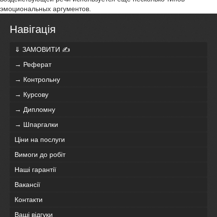
эмоциональных аргументов.
Навігація
⇓ ЗАМОВИТИ ✍
→ Реферат
→ Контрольну
→ Курсову
→ Дипломну
→ Шпаргалки
Ціни на послуги
Вимоги до робіт
Наші гарантії
Вакансії
Контакти
Ваші відгуки