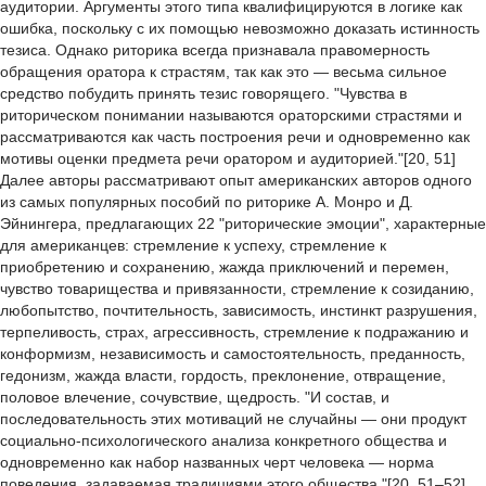
аудитории. Аргументы этого типа квалифицируются в логике как
ошибка, поскольку с их помощью невозможно доказать истинность
тезиса. Однако риторика всегда признавала правомерность
обращения оратора к страстям, так как это — весьма сильное
средство побудить принять тезис говорящего. "Чувства в
риторическом понимании называются ораторскими страстями и
рассматриваются как часть построения речи и одновременно как
мотивы оценки предмета речи оратором и аудиторией."[20, 51]
Далее авторы рассматривают опыт американских авторов одного
из самых популярных пособий по риторике А. Монро и Д.
Эйнингера, предлагающих 22 "риторические эмоции", характерные
для американцев: стремление к успеху, стремление к
приобретению и сохранению, жажда приключений и перемен,
чувство товарищества и привязанности, стремление к созиданию,
любопытство, почтительность, зависимость, инстинкт разрушения,
терпеливость, страх, агрессивность, стремление к подражанию и
конформизм, независимость и самостоятельность, преданность,
гедонизм, жажда власти, гордость, преклонение, отвращение,
половое влечение, сочувствие, щедрость. "И состав, и
последовательность этих мотиваций не случайны — они продукт
социально-психологического анализа конкретного общества и
одновременно как набор названных черт человека — норма
поведения, задаваемая традициями этого общества."[20, 51–52]