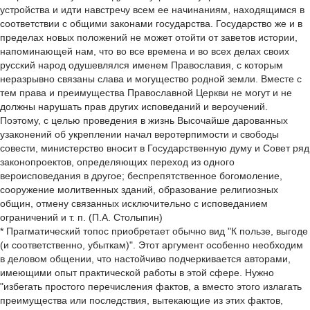
устройства и идти навстречу всем ее начинаниям, находящимся в
соответствии с общими законами государства. Государство же и в
пределах новых положений не может отойти от заветов истории,
напоминающей нам, что во все времена и во всех делах своих
русский народ одушевлялся именем Православия, с которым
неразрывно связаны слава и могущество родной земли. Вместе с
тем права и преимущества Православной Церкви не могут и не
должны нарушать прав других исповеданий и вероучений.
Поэтому, с целью проведения в жизнь Высочайше дарованных
узаконений об укреплении начал веротерпимости и свободы
совести, министерство вносит в Государственную думу и Совет ряд
законопроектов, определяющих переход из одного
вероисповедания в другое; беспрепятственное богомоление,
сооружение молитвенных зданий, образование религиозных
общин, отмену связанных исключительно с исповеданием
ограничений и т. п. (П.А. Столыпин)
* Прагматический топос приобретает обычно вид "К пользе, выгоде
(и соответственно, убыткам)". Этот аргумент особенно необходим
в деловом общении, что настойчиво подчеркивается авторами,
имеющими опыт практической работы в этой сфере. Нужно
"избегать простого перечисления фактов, а вместо этого излагать
преимущества или последствия, вытекающие из этих фактов,