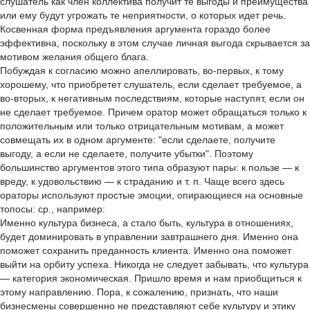
слушатель как член коллектива получит те выгоды и преимущества
или ему будут угрожать те неприятности, о которых идет речь.
Косвенная форма предъявления аргумента гораздо более
эффективна, поскольку в этом случае личная выгода скрывается за
мотивом желания общего блага.
Побуждая к согласию можно апеллировать, во-первых, к тому
хорошему, что приобретет слушатель, если сделает требуемое, а
во-вторых, к негативным последствиям, которые наступят, если он
не сделает требуемое. Причем оратор может обращаться только к
положительным или только отрицательным мотивам, а может
совмещать их в одном аргументе: "если сделаете, получите
выгоду, а если не сделаете, получите убытки". Поэтому
большинство аргументов этого типа образуют пары: к пользе — к
вреду, к удовольствию — к страданию и т. п. Чаще всего здесь
ораторы используют простые эмоции, опирающиеся на основные
топосы: ср., например:
Именно культура бизнеса, а стало быть, культура в отношениях,
будет доминировать в управлении завтрашнего дня. Именно она
поможет сохранить преданность клиента. Именно она поможет
выйти на орбиту успеха. Никогда не следует забывать, что культура
— категория экономическая. Пришло время и нам приобщиться к
этому направлению. Пора, к сожалению, признать, что наши
бизнесмены совершенно не представляют себе культуру и этику