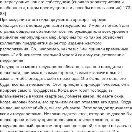
интересующие нашего собеседника (сначала характеристики и
особенности, потом преимущества и способы использования)."[73,
83]
При создании этого вида аргументов ораторы нередко
обращаются к пользе для всего государства. Именно пользой для
страны, общества объясняют обычно руководители всех уровней
принятие непопулярных мер. Впрочем точно так же объясняет
коллективу предприятия директор издание жесткого
распоряжения. Ср., например, как тезис "мы приняли временные
законы" объясняется реальной угрозой самому существованию
государства:
Государство может, государство обязано, когда оно находится в
опасности, принимать самые строгие, самые исключительные
законы, чтобы оградить себя от распада. Это было, это есть, это
будет всегда и неизменно. Этот принцип в природе человека, он в
природе самого государства. Когда дом горит, господа, вы
вламываетесь в чужие квартиры, ломаете двери, ломаете окна.
Когда человек болен, его организм лечат, отравляя его ядом. Когда
на вас нападает убийца, вы его убиваете. Этот порядок признается
всеми государствами. Нет законодательства, которое не давало бы
права правительству приостанавливать течение закона, когда
государственный организм потрясен до корней, которое не давало
бы ему полномочия приостанавливать все нормы права. Это,