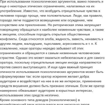
При использовании психологических аргументов, важно помнить и
еще о некоторых этических ограничениях, налагаемых на их
употребление. Известно, что возбудить отрицательные чувства в
человеке гораздо проще, чем положительные. Люди, как правило,
гораздо легче поддаются возмущению или осуждению, чем
сочувствию или преклонению. Но риторическая этика запрещает
говорящему обращаться к наиболее низменным чувствам, а также
к эмоциям, способным породить открытые общественные
конфликты. Сюда относятся злоба, жадность, зависть, ненависть к
другим людям, малодушие, тщеславие, агрессивность и т. п. К
сожалению, наши ораторы нередко забывают об этих
ограничениях и обращаются к самым низменным человеческим
страстям. Однако это может оказаться небезопасным и для самого
оратора, поскольку отрицательные эмоции иногда направляются
против самого выступающего. И еще один важный принцип
этичности использования психологических аргументов может быть
сформулирован так: если оратор искренне желает добра
аудитории и воздействует на нее в ее же интересах, применение
средств внушения должно быть признано этичным. Если же оратор
намеренно обманывает аудиторию в корыстных интересах,
использование этих средств неэтично.
Кроме основного типа доводов (психологических) в
воздействующей речи используется еще несколько типов