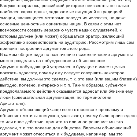
Как уже говорилось, российской риторике неизвестны не только
наиболее характерные, задаваемые ситуацией и традицией
эмоции, являющиеся мотивами поведения человека, но даже
основные ценностные ориентиры нации. В связи с этим нет
возможности создать иерархию чувств наших слушателей, к
которым должен (или может) обращаться оратор, желающий
эффективно воздействовать на аудиторию. Рассмотрим лишь сам
принцип построения аргументов этого рода.
В самом общем виде по назначению психологические аргументы
можно разделить на побуждающие и объясняющие.
Аргумент побуждающий устремлен в будущее и имеет целью
показать адресату, почему ему следует совершить некоторое
действие: вы должны это сделать, т. к. это вам (или вашим близким)
выгодно, полезно, интересно и т. п. Таким образом, субъектом
предполагаемого действия оказывается адресат или близкие ему
люди (совещательная аргументация, по терминологии
Аристотеля).
Аргумент объясняющий чаще всего относится к прошлому и
объясняет мотивы поступков, указывает, почему было произведено
то или иное действие, принято то или иное решение: мы это
сделали, т. к. это полезно для общества. Впрочем объясняющий
аргумент может относиться и к будущему, например: мы это