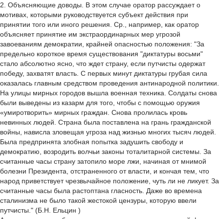
2. Объясняющие доводы. В этом случае оратор рассуждает о
мотивах, которыми руководствуется субъект действия при
принятии того или иного решения. Ср., например, как оратор
объясняет принятие им экстраординарных мер угрозой
завоеваниям демократии, крайней опасностью положения: "За
предельно короткое время существования "диктатуры восьми"
стало абсолютно ясно, что ждет страну, если путчисты одержат
победу, захватят власть. С первых минут диктатуры грубая сила
оказалась главным средством проведения антинародной политики.
На улицы мирных городов вышла военная техника. Солдаты снова
были выведены из казарм для того, чтобы с помощью оружия
«умиротворить» мирных граждан. Снова пролилась кровь
невинных людей. Страна была поставлена на грань гражданской
войны, нависла зловещая угроза над жизнью многих тысяч людей.
Была предпринята злобная попытка задушить свободу и
демократию, возродить волчьи законы тоталитарной системы. За
считанные часы страну затопило море лжи, начиная от мнимой
болезни Президента, отстраненного от власти, и кончая тем, что
народ приветствует чрезвычайное положение, чуть ли не ликует. За
считанные часы была растоптана гласность. Даже во времена
сталинизма не было такой жестокой цензуры, которую ввели
путчисты." (Б.Н. Ельцин )