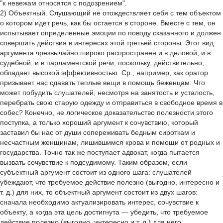
"к невежам относятся с подозрением".
2) Объектный. Слушающий не отождествляет себя с тем объектом
о котором идет речь, как бы остается в стороне. Вместе с тем, он
испытывает определенные эмоции по поводу сказанного и должен
совершить действия в интересах этой третьей стороны. Этот вид
аргумента чрезвычайно широко распространен и в деловой, и в
судебной, и в парламентской речи, поскольку, действительно,
обладает высокой эффективностью. Ср., например, как оратор
призывает нас сдавать теплые вещи в помощь беженцам. Что
может побудить слушателей, несмотря на занятость и усталость,
перебрать свою старую одежду и отправиться в свободное время в
собес? Конечно, не логическое доказательство полезности этого
поступка, а только хороший аргумент к сочувствию, который
заставил бы нас от души сопереживать бедным сироткам и
несчастным женщинам, лишившимся крова и помощи от родных и
государства. Точно так же поступает адвокат, когда пытается
вызвать сочувствие к подсудимому. Таким образом, если
субъектный аргумент состоит из одного шага: слушателей
убеждают, что требуемое действие полезно (выгодно, интересно и
т. д.) для них, то объектный аргумент состоит из двух шагов:
сначала необходимо актуализировать интерес, сочувствие к
объекту, а когда эта цель достигнута — убедить, что требуемое
действие полезно (выгодно, интересно и т. д.) для него.