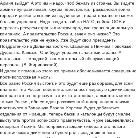
Армия выйдет. А это им и надо, чтоб бежать из страны. Вы видите
армия неуправляемая, кругом перестрелки, гражданская война,
города и регионы вышли из подчинения, правительство не может
больше управлять. Надо вводить войска НАТО, войска ООН и
передать ресурсы страны в международную транснациональную
компанию. А правительство России, зачем оно нужно? Это
правительство уже не нужно. Уже будут свои президенты:
Ноздратенко на Дальнем востоке, Шаймиев в Нижнем Поволжье,
Дудаев на Кавказе. Они будут управлять частями страны. А
остальные — младший вспомогательный обслуживающий
персонал. (В. Жириновский)
И далее с помощью этого же приема обосновывается совершенно
противоположная мысль:
Все равно Россия выстоит, и это будет еще раз образец для всей
планеты, что Россия действительно спасет мировую цивилизацию,
которая готова погрязнуть в этих катастрофах, а выстоять может
только Россия, ибо сегодня разожженный пожар национализма
протянулся в Западную Европу. Корсика будет добиваться
отделения от Франции, теперь баски и каталонцы будут смелее
выступать против испанского правительства, и уже зашевелилась
северная Италия. Мы поприветствовали лидера этого нового
политического движения и будем рады созданию нового