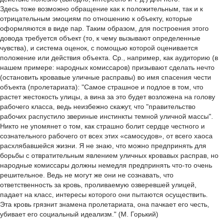
Здесь тоже возможно обращение как к положительным, так и к
отрицательным эмоциям по отношению к объекту, которые
оформляются в виде пар. Таким образом, для построения этого
довода требуется объект (то, к чему вызывают определенные
чувства), и система оценок, с помощью которой оценивается
положение или действия объекта. Ср., например, как аудиторию (в
нашем примере: народных комиссаров) призывают сделать нечто
(остановить кровавые уличные расправы) во имя спасения чести
объекта (пролетариата): "Самое страшное и подлое в том, что
растет жестокость улицы, а вина за это будет возложена на голову
рабочего класса, ведь неизбежно скажут, что "правительство
рабочих распустило звериные инстинкты темной уличной массы".
Никто не упомянет о том, как страшно болит сердце честного и
сознательного рабочего от всех этих «самосудов», от всего хаоса
расхлябавшейся жизни. Я не знаю, что можно предпринять для
борьбы с отвратительным явлением уличных кровавых расправ, но
народные комиссары должны немедля предпринять что-то очень
решительное. Ведь не могут же они не сознавать, что
ответственность за кровь, проливаемую озверевшей улицей,
падает на класс, интересы которого они пытаются осуществить.
Эта кровь грязнит знамена пролетариата, она пачкает его честь,
убивает его социальный идеализм." (М. Горький)