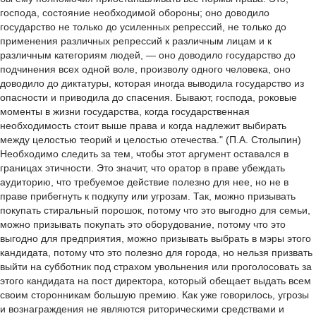
господа, состояние необходимой обороны; оно доводило
государство не только до усиленных репрессий, не только до
применения различных репрессий к различным лицам и к
различным категориям людей, — оно доводило государство до
подчинения всех одной воле, произволу одного человека, оно
доводило до диктатуры, которая иногда выводила государство из
опасности и приводила до спасения. Бывают, господа, роковые
моменты в жизни государства, когда государственная
необходимость стоит выше права и когда надлежит выбирать
между целостью теорий и целостью отечества." (П.А. Столыпин)
Необходимо следить за тем, чтобы этот аргумент оставался в
границах этичности. Это значит, что оратор в праве убеждать
аудиторию, что требуемое действие полезно для нее, но не в
праве прибегнуть к подкупу или угрозам. Так, можно призывать
покупать стиральный порошок, потому что это выгодно для семьи,
можно призывать покупать это оборудование, потому что это
выгодно для предприятия, можно призывать выбрать в мэры этого
кандидата, потому что это полезно для города, но нельзя призвать
выйти на субботник под страхом увольнения или проголосовать за
этого кандидата на пост директора, который обещает выдать всем
своим сторонникам большую премию. Как уже говорилось, угрозы
и вознаграждения не являются риторическими средствами и