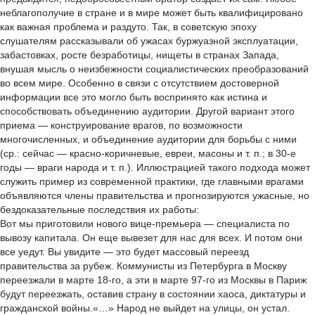
неблагополучие в стране и в мире может быть квалифицировано
как важная проблема и раздуто. Так, в советскую эпоху
слушателям рассказывали об ужасах буржуазной эксплуатации,
забастовках, росте безработицы, нищеты в странах Запада,
внушая мысль о неизбежности социалистических преобразований
во всем мире. Особенно в связи с отсутствием достоверной
информации все это могло быть воспринято как истина и
способствовать объединению аудитории. Другой вариант этого
приема — конструирование врагов, по возможности
многочисленных, и объединение аудитории для борьбы с ними
(ср.: сейчас — красно-коричневые, евреи, масоны и т. п.; в 30-е
годы — враги народа и т. п.). Иллюстрацией такого подхода может
служить пример из современной практики, где главными врагами
объявляются члены правительства и прогнозируются ужасные, но
бездоказательные последствия их работы:
Вот мы приготовили нового вице-премьера — специалиста по
вывозу капитала. Он еще вывезет для нас для всех. И потом они
все уедут. Вы увидите — это будет массовый переезд
правительства за рубеж. Коммунисты из Петербурга в Москву
переезжали в марте 18-го, а эти в марте 97-го из Москвы в Париж
будут переезжать, оставив страну в состоянии хаоса, диктатуры и
гражданской войны.«…» Народ не выйдет на улицы, он устал.