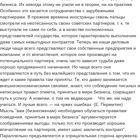
бизнеса. Их никогда этому не учили ни в теории, ни на практике.
Особенно это касается сотрудничества с зарубежными
партнерами. В прежние времена иностранцы сквозь пальцы
смотрели на неотесанность своих советских партнеров, т. к. те
выступали не сами по себе, а в качестве полномочных
представителей государства, которое гарантировало выполнение
даже самых невыгодных контрактов. Теперь же наши деловые
люди чаще всего представляют свои собственные предприятия и
компании, и от впечатления, которое они производят на
потенциального партнера, очень часто зависит судьба даже
хорошо продуманного начинания. Но чаще всего они
отправляются в путь без малейшего представления о том, что их
ждет и какие правила там приняты. Те, кто давно занимается
внешнеэкономическими связями, знают, что соблюдение писаных и
неписаных правил этикета, принятых в мире бизнеса, сокращает
путь к успеху. А новички, о том не ведающие… Что же, им надо
учиться. И лучше всего — на чужих ошибках. (Е. Пермитин)
Мысль "вам (бизнесменам) необходимо обучаться правилам
поведения, принятым в мире бизнеса" аргументируется
соображениями выгоды: только тот, кто производит хорошее
впечатление на партнеров, имеет шанс заключить контракт".
Параллельно предъявляется и отрицательная сторона аргумента: