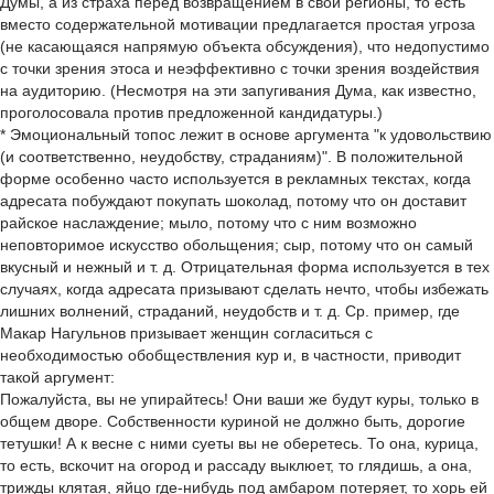
Думы, а из страха перед возвращением в свои регионы, то есть
вместо содержательной мотивации предлагается простая угроза
(не касающаяся напрямую объекта обсуждения), что недопустимо
с точки зрения этоса и неэффективно с точки зрения воздействия
на аудиторию. (Несмотря на эти запугивания Дума, как известно,
проголосовала против предложенной кандидатуры.)
* Эмоциональный топос лежит в основе аргумента "к удовольствию
(и соответственно, неудобству, страданиям)". В положительной
форме особенно часто используется в рекламных текстах, когда
адресата побуждают покупать шоколад, потому что он доставит
райское наслаждение; мыло, потому что с ним возможно
неповторимое искусство обольщения; сыр, потому что он самый
вкусный и нежный и т. д. Отрицательная форма используется в тех
случаях, когда адресата призывают сделать нечто, чтобы избежать
лишних волнений, страданий, неудобств и т. д. Ср. пример, где
Макар Нагульнов призывает женщин согласиться с
необходимостью обобществления кур и, в частности, приводит
такой аргумент:
Пожалуйста, вы не упирайтесь! Они ваши же будут куры, только в
общем дворе. Собственности куриной не должно быть, дорогие
тетушки! А к весне с ними суеты вы не оберетесь. То она, курица,
то есть, вскочит на огород и рассаду выклюет, то глядишь, а она,
трижды клятая, яйцо где-нибудь под амбаром потеряет, то хорь ей