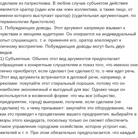
сделаем из патриотизма. В любом случае субъектом действия
является оратор (один или как член коллектива, а также лицо, от
имени которого выступает оратор) (судительная аргументация, по
терминологии Аристотеля).
1. Побуждающие доводы. Этот аргумент напрямую взывает к
чувствам и эмоциям аудитории. Он опирается на индивидуальный
опыт слушающего, т. е. применяя его, оратор апеллирует к
личному восприятию. Побуждающие доводы могут быть двух
видов:
1) Субъектные. Обычно этот вид аргументов предполагает
обращение к конкретным слушателям и показ того, что именно они
лично приобретут, если сделают (не сделают) то, о чем идет речь.
Этот вид аргумента встречается в деловой речи, например, в
рекламе: покупайте этот стиральный порошок, потому что он
наиболее экономичный и выгодный для вас. Однако чаще он
используется в косвенной форме: что мы все (общество,
предприятие, город) выиграем, получим, если сделаем (не
сделаем) то, к чему призывают: закупайте это оборудование, так
как это приведет к процветанию вашего предприятия; выбирайте в
мэры этого кандидата, поскольку только он сможет обеспечить
такое управление городским хозяйством, которое устроит нас,
жителей и т. п. При этом обязательно предполагается, что каждый