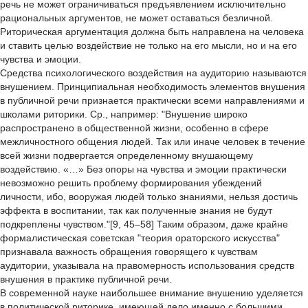
речь не может ограничиваться предъявлением исключительно
рациональных аргументов, не может оставаться безличной.
Риторическая аргументация должна быть направлена на человека
и ставить целью воздействие не только на его мысли, но и на его
чувства и эмоции.
Средства психологического воздействия на аудиторию называются
внушением. Принципиальная необходимость элементов внушения
в публичной речи признается практически всеми направлениями и
школами риторики. Ср., например: "Внушение широко
распространено в общественной жизни, особенно в сфере
межличностного общения людей. Так или иначе человек в течение
всей жизни подвергается определенному внушающему
воздействию. «…» Без опоры на чувства и эмоции практически
невозможно решить проблему формирования убеждений
личности, ибо, вооружая людей только знаниями, нельзя достичь
эффекта в воспитании, так как полученные знания не будут
подкреплены чувством."[9, 45–58] Таким образом, даже крайне
формалистическая советская "теория ораторского искусства"
признавала важность обращения говорящего к чувствам
аудитории, указывала на правомерность использования средств
внушения в практике публичной речи.
В современной науке наибольшее внимание внушению уделяется
в политической риторике, имеющей дело именно с большими