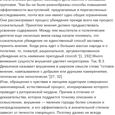
группами. "Как бы ни были разнообразны способы повышения
эффективности выступлений, предлагаемые в перечисленных
исследованиях, почти все они имеют одно общее ограничение.
Они рассматривают процесс убеждения прежде всего как процесс
сознательный. Принятию мнения должно предшествовать
усвоение содержания. Между тем мыслители и политические
деятели еще несколько веков назад начали понимать, что
сознательное убеждение не единственный способ заставить
принять мнение. Когда речь идет о больших массах народа и о
политике, то, пожалуй, рациональное, аргументированное
убеждение есть наименее пригодный способ."[1, 192] Много
внимания сущности внушения уделяет неориторика. Так, В.З.
Демьянков называет внушением в широком смысле слова "готовое
мнение, навязываемое с добрыми или дурными намерениями,
логически или гипнотически."[27, 32]
Итак, обращение к чувствам и эмоциям аудитории совершенно
закономерный, естественный процесс, игнорирование которого
приводит к риторической неудаче. Причем в отличие от
доказательства, которое поддается точному описанию и
осмыслению, внушение — явление гораздо более сложное и
непредсказуемое, и его эффективность в значительной степени
зависит от личности говорящего. Поэтому далеко не всегда