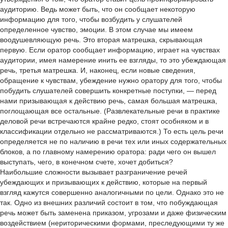
аудиторию. Ведь может быть, что он сообщает некоторую
информацию для того, чтобы возбудить у слушателей
определенное чувство, эмоции. В этом случае мы имеем
воодушевляющую речь. Это вторая матрешка, скрывающая
первую. Если оратор сообщает информацию, играет на чувствах
аудитории, имея намерение инить ее взгляды, то это убеждающая
речь, третья матрешка. И, наконец, если новые сведения,
обращение к чувствам, убеждение нужно оратору для того, чтобы
побудить слушателей совершить конкретные поступки, — перед
нами призывающая к действию речь, самая большая матрешка,
поглощающая все остальные. (Развлекательные речи в практике
деловой речи встречаются крайне редко, стоят особняком и в
классификации отдельно не рассматриваются.) То есть цель речи
определяется не по наличию в речи тех или иных содержательных
блоков, а по главному намерению оратора: ради чего он вышел
выступать, чего, в конечном счете, хочет добиться?
Наибольшие сложности вызывает разграничение речей
убеждающих и призывающих к действию, которые на первый
взгляд кажутся совершенно аналогичными по цели. Однако это не
так. Одно из внешних различий состоит в том, что побуждающая
речь может быть заменена приказом, угрозами и даже физическим
воздействием (нериторическими формами, преследующими ту же