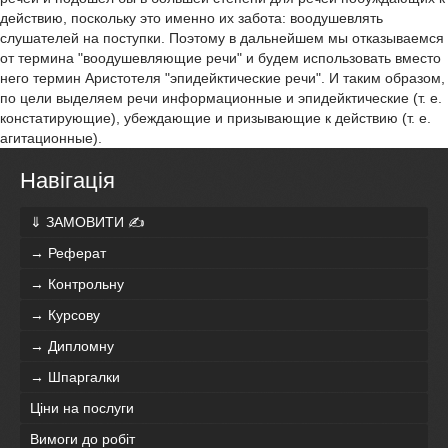
действию, поскольку это именно их забота: воодушевлять
слушателей на поступки. Поэтому в дальнейшем мы отказываемся
от термина "воодушевляющие речи" и будем использовать вместо
него термин Аристотеля "эпидейктические речи". И таким образом,
по цели выделяем речи информационные и эпидейктические (т. е.
констатирующие), убеждающие и призывающие к действию (т. е.
агитационные).
Навігація
⇓ ЗАМОВИТИ ✍
→ Реферат
→ Контрольну
→ Курсову
→ Дипломну
→ Шпаргалки
Ціни на послуги
Вимоги до робіт