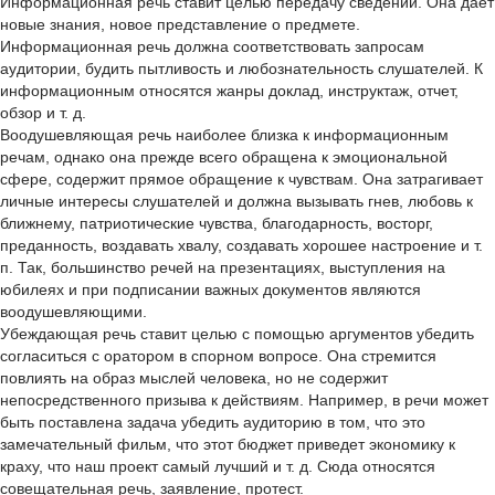
Информационная речь ставит целью передачу сведений. Она дает
новые знания, новое представление о предмете.
Информационная речь должна соответствовать запросам
аудитории, будить пытливость и любознательность слушателей. К
информационным относятся жанры доклад, инструктаж, отчет,
обзор и т. д.
Воодушевляющая речь наиболее близка к информационным
речам, однако она прежде всего обращена к эмоциональной
сфере, содержит прямое обращение к чувствам. Она затрагивает
личные интересы слушателей и должна вызывать гнев, любовь к
ближнему, патриотические чувства, благодарность, восторг,
преданность, воздавать хвалу, создавать хорошее настроение и т.
п. Так, большинство речей на презентациях, выступления на
юбилеях и при подписании важных документов являются
воодушевляющими.
Убеждающая речь ставит целью с помощью аргументов убедить
согласиться с оратором в спорном вопросе. Она стремится
повлиять на образ мыслей человека, но не содержит
непосредственного призыва к действиям. Например, в речи может
быть поставлена задача убедить аудиторию в том, что это
замечательный фильм, что этот бюджет приведет экономику к
краху, что наш проект самый лучший и т. д. Сюда относятся
совещательная речь, заявление, протест.