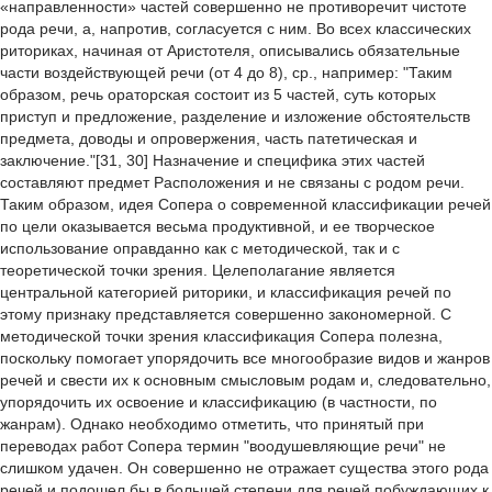
«направленности» частей совершенно не противоречит чистоте
рода речи, а, напротив, согласуется с ним. Во всех классических
риториках, начиная от Аристотеля, описывались обязательные
части воздействующей речи (от 4 до 8), ср., например: "Таким
образом, речь ораторская состоит из 5 частей, суть которых
приступ и предложение, разделение и изложение обстоятельств
предмета, доводы и опровержения, часть патетическая и
заключение."[31, 30] Назначение и специфика этих частей
составляют предмет Расположения и не связаны с родом речи.
Таким образом, идея Сопера о современной классификации речей
по цели оказывается весьма продуктивной, и ее творческое
использование оправданно как с методической, так и с
теоретической точки зрения. Целеполагание является
центральной категорией риторики, и классификация речей по
этому признаку представляется совершенно закономерной. С
методической точки зрения классификация Сопера полезна,
поскольку помогает упорядочить все многообразие видов и жанров
речей и свести их к основным смысловым родам и, следовательно,
упорядочить их освоение и классификацию (в частности, по
жанрам). Однако необходимо отметить, что принятый при
переводах работ Сопера термин "воодушевляющие речи" не
слишком удачен. Он совершенно не отражает существа этого рода
речей и подошел бы в большей степени для речей побуждающих к