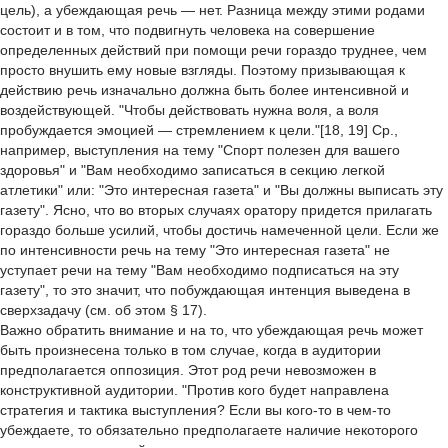
цель), а убеждающая речь — нет. Разница между этими родами
состоит и в том, что подвигнуть человека на совершение
определенных действий при помощи речи гораздо труднее, чем
просто внушить ему новые взгляды. Поэтому призывающая к
действию речь изначально должна быть более интенсивной и
воздействующей. "Чтобы действовать нужна воля, а воля
пробуждается эмоцией — стремлением к цели."[18, 19] Ср.,
например, выступления на тему "Спорт полезен для вашего
здоровья" и "Вам необходимо записаться в секцию легкой
атлетики" или: "Это интересная газета" и "Вы должны выписать эту
газету". Ясно, что во вторых случаях оратору придется прилагать
гораздо больше усилий, чтобы достичь намеченной цели. Если же
по интенсивности речь на тему "Это интересная газета" не
уступает речи на тему "Вам необходимо подписаться на эту
газету", то это значит, что побуждающая интенция выведена в
сверхзадачу (см. об этом § 17).
Важно обратить внимание и на то, что убеждающая речь может
быть произнесена только в том случае, когда в аудитории
предполагается оппозиция. Этот род речи невозможен в
конструктивной аудитории. "Против кого будет направлена
стратегия и тактика выступления? Если вы кого-то в чем-то
убеждаете, то обязательно предполагаете наличие некоторого