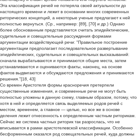
Эта классификация речей не потеряла своей актуальности до
настоящего времени и лежит в основании многих современных
риторических концепций, а некоторые ученые предлагают к ней
полностью вернуться. (Ср., например: [89], [70] и др.) Однако
более обоснованным представляется считать эпидейктические,
судительные и совещательные рассуждения формами
аргументации воздействующей речи: "Правильное построение
аргументации предполагает последовательное развертывание
эпидейктических, судительных и совещательных высказываний:
сначала вырабатываются и принимаются общие места, затем
устанавливаются и оцениваются факты, наконец, на основе
фактов выдвигаются и обсуждаются предложения и принимаются
решения."[18, 43]
Со времен Аристотеля формы красноречия претерпели
существенные изменения, и современные речи не могут быть
полностью уложены в данную схему, главным образом, потому, что
хотя в ней и определяется связь выделяемых родов речей с
местом, временем, а главное — целью, но все же в основе
деления лежит отнесенность к определенным частным риторикам.
Сейчас же система частных риторик так разрослась, что не
вписывается в рамки аристотелевской классификации. Особенно
бесформенным оказался род совещательных речей, куда должны