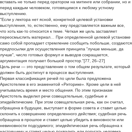
вставать не только перед оратором на митинге или собрании, но и
перед каждым человеком, готовящимся к любому устному
выступлению.
"Если у лектора нет ясной, конкретной целевой установки
выступления, то, естественно, ему представляется важным все,
что хоть как-то относится к теме. Четкая же цель заставляет
переосмыслить материал… При определенной целевой установке
само собой пропадает стремление сообщить побольше, создаются
предпосылки для осуществления принципа "лучше меньше, да
лучше", число готовых формул и выводов сокращается,
аргументация получает большой простор."[77, 26–27]
Цель речи — это представление о том общем результате, который
должен быть достигнут в процессе выступления.
Первая классификация речей по цели была предложена
Аристотелем в его знаменитой «Риторике». Кроме цели в ней
учитывались время и место общения. По этим признакам
Аристотель выделил речи совещательные, судебные и
эпидейктические. При этом совещательная речь, как он считал,
обращена в будущее, выступает в форме совета и ставит целью
склонить к совершению определенного действия; судебная речь
обращена в прошлое и ставит целью убедить в виновности или
невиновности подсудимого; эпидейктическая речь обращена к
настоящему и ставит целью похвалить или поругать человека.