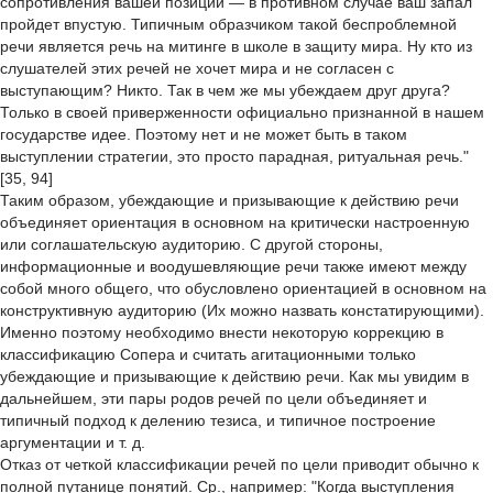
сопротивления вашей позиции — в противном случае ваш запал
пройдет впустую. Типичным образчиком такой беспроблемной
речи является речь на митинге в школе в защиту мира. Ну кто из
слушателей этих речей не хочет мира и не согласен с
выступающим? Никто. Так в чем же мы убеждаем друг друга?
Только в своей приверженности официально признанной в нашем
государстве идее. Поэтому нет и не может быть в таком
выступлении стратегии, это просто парадная, ритуальная речь."
[35, 94]
Таким образом, убеждающие и призывающие к действию речи
объединяет ориентация в основном на критически настроенную
или соглашательскую аудиторию. С другой стороны,
информационные и воодушевляющие речи также имеют между
собой много общего, что обусловлено ориентацией в основном на
конструктивную аудиторию (Их можно назвать констатирующими).
Именно поэтому необходимо внести некоторую коррекцию в
классификацию Сопера и считать агитационными только
убеждающие и призывающие к действию речи. Как мы увидим в
дальнейшем, эти пары родов речей по цели объединяет и
типичный подход к делению тезиса, и типичное построение
аргументации и т. д.
Отказ от четкой классификации речей по цели приводит обычно к
полной путанице понятий. Ср., например: "Когда выступления