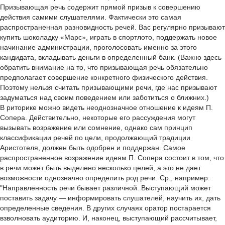
Призывающая речь содержит прямой призыв к совершению
действия самими слушателями. Фактически это самая
распространенная разновидность речей. Вас регулярно призывают
купить шоколадку «Марс», играть в спортлото, поддержать новое
начинание администрации, проголосовать именно за этого
кандидата, вкладывать деньги в определенный банк. (Важно здесь
обратить внимание на то, что призывающая речь обязательно
предполагает совершение конкретного физического действия.
Поэтому нельзя считать призывающими речи, где нас призывают
задуматься над своим поведением или заботиться о ближних.)
В риторике можно видеть неоднозначное отношение к идеям П.
Сопера. Действительно, некоторые его рассуждения могут
вызывать возражение или сомнение, однако сам принцип
классификации речей по цели, продолжающий традиции
Аристотеля, должен быть одобрен и поддержан. Самое
распространенное возражение идеям П. Сопера состоит в том, что
в речи может быть выделено несколько целей, а это не дает
возможности однозначно определить род речи. Ср., например:
"Направленность речи бывает различной. Выступающий может
поставить задачу — информировать слушателей, научить их, дать
определенные сведения. В других случаях оратор постарается
взволновать аудиторию. И, наконец, выступающий рассчитывает,