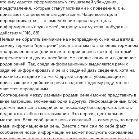
что ему удастся сформировать у слушателей убеждения,
представления, которые станут мотивами их поведения, т. е.
призывает к определенным действиям. Чаще всего цели
перекрещиваются, т. е. выступление преследует цель —
информировать слушателей, затронуть их чувства, побудить к
действиям."[46, 88]
Нельзя не обратить внимание на неоправданную, на наш взгляд,
замену термина "цель речи" расплывчатым по значению термином
«направленность» (принятым в теории речевых актов), который
встречается и в других пособиях. Не вполне логично и выделение
родов речей. Так, среди информационных выделяются речи с
задачей информировать и речи с задачей дать сведения, хотя на
практике это одно и то же. С другой стороны, убеждающие и
призывающие к действию речи сводятся к одному роду, что не
является оправданным.
Соотношение между разными родами речей можно представить в
виде матрешек, вложенных одна в другую. Информационный блок
должен иметься в каждой речи, поскольку бессодержательность —
недостаток любого высказывания. Это первая, центральная
матрешка. Если сообщение новых сведений — самоцель, то перед
нами информационная речь. Вместе с тем сам по себе факт
сообщения новой информации не может послужить основанием
утверждения о том, что оратор ставит цель проинформировать