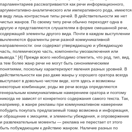
парламентариев рассматриваются как речи информационного,
аргументативно-аналитического или императивного рода, имеются
в виду лишь контрастные типы речей. В действительности же нет
чистых жанров. По своему типу речи обычно переходят одна в
другую и представляются слушателям в форме смешанной речи,
содержащей элементы другого вида. Почти в каждом выступлении
вычленяются фрагменты речи разной коммуникативной
направленности: они содержат утверждающую и убеждающую
часть, полемическую часть, компоненты умозаключения или
вывода." [4] Прежде всего необходимо отметить, что род, тип, вид,
а тем более жанр речи не могут быть синонимическими
понятиями, поскольку характеризуют явления разных уровней. В
действительности как раз даже жанры у хорошего оратора всегда
выступают в довольно чистом виде, хотя здесь и возможны
некоторые комбинации; роды же речи всегда определяются
генеральным коммуникативным намерением оратора и поэтому
никогда не зависят от конкретного содержания самого текста. Так,
например, в жанре рекламы при коммуникативном намерении
побудить покупать предлагаемый товар возможна и информация,
и обращение к эмоциям, и элементы убеждения, и опровержение
и развлекательные моменты — реклама не перестает от этого
быть побуждающим к действию жанром. Наличие разных по