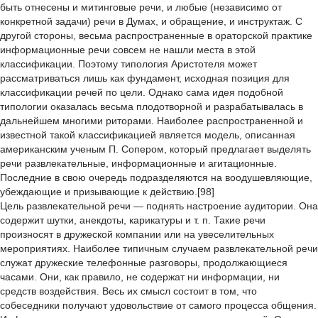
быть отнесены и митинговые речи, и любые (независимо от
конкретной задачи) речи в Думах, и обращение, и инструктаж. С
другой стороны, весьма распространенные в ораторской практике
информационные речи совсем не нашли места в этой
классификации. Поэтому типология Аристотеля может
рассматриваться лишь как фундамент, исходная позиция для
классификации речей по цели. Однако сама идея подобной
типологии оказалась весьма плодотворной и разрабатывалась в
дальнейшем многими риторами. Наиболее распространенной и
известной такой классификацией является модель, описанная
американским ученым П. Сопером, который предлагает выделять
речи развлекательные, информационные и агитационные.
Последние в свою очередь подразделяются на воодушевляющие,
убеждающие и призывающие к действию.[98]
Цель развлекательной речи — поднять настроение аудитории. Она
содержит шутки, анекдоты, карикатуры и т. п. Такие речи
произносят в дружеской компании или на увеселительных
мероприятиях. Наиболее типичным случаем развлекательной речи
служат дружеские телефонные разговоры, продолжающиеся
часами. Они, как правило, не содержат ни информации, ни
средств воздействия. Весь их смысл состоит в том, что
собеседники получают удовольствие от самого процесса общения.