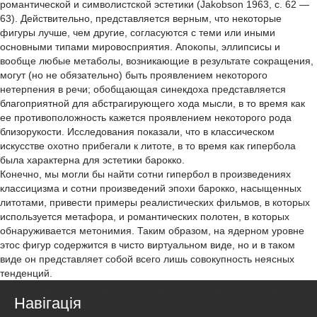
романтической и символистской эстетики (Jakobson 1963, с. 62 —
63). Действительно, представляется верным, что некоторые
фигуры лучше, чем другие, согласуются с теми или иными
основными типами мировосприятия. Апокопы, эллипсисы и
вообще любые метаболы, возникающие в результате сокращения,
могут (но не обязательно) быть проявлением некоторого
нетерпения в речи; обобщающая синекдоха представляется
благоприятной для абстрагирующего хода мысли, в то время как
ее противоположность кажется проявлением некоторого рода
близорукости. Исследования показали, что в классическом
искусстве охотно прибегали к литоте, в то время как гипербола
была характерна для эстетики барокко.
Конечно, мы могли бы найти сотни гипербол в произведениях
классицизма и сотни произведений эпохи барокко, насыщенных
литотами, привести примеры реалистических фильмов, в которых
используется метафора, и романтических полотен, в которых
обнаруживается метонимия. Таким образом, на ядерном уровне
этос фигур содержится в чисто виртуальном виде, но и в таком
виде он представляет собой всего лишь совокупность неясных
тенденций.
Навігація