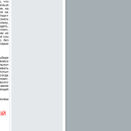
, что
ельзя
я, на
ря на
тках»
знать
льку,
ждать,
тип»,
им не
nd cou
, без
оторые
ыборе
 вовсе
ально»
ивать
тоты»
сегда
лом».
всего
самом
енция
ипліни