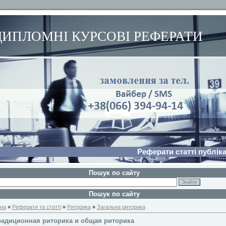
ДИПЛОМНІ КУРСОВІ РЕФЕРАТИ
Реферати статті публіка
Пошук по сайту
Пошук по сайту
на
»
Реферати та статті
»
Риторика
»
Загальна риторика
радиционная риторика и общая риторика