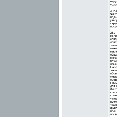
нару
усло
3 На
Фонта
подч
утве
стру
поср
231
Если
сове
«све
знач
мета
выра
обра
може
возм
язык
Наоб
экви
обст
смыс
соот
Прим
для 
Фонт
клас
соот
«вид
неск
трад
фунд
прош
част