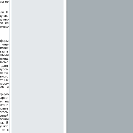
ым ее
и II.
ьку мы
дливо
ее ее
олько
афоры
а еще
ямое»
вал в
ьными
тина,
емеме
 дает
зусом
ента.
льного
етных
рямом»
мом и
ерную
арсе,
ли на
сти в
новые
агаем
целей
лении
пы. В
у, что
 ее к