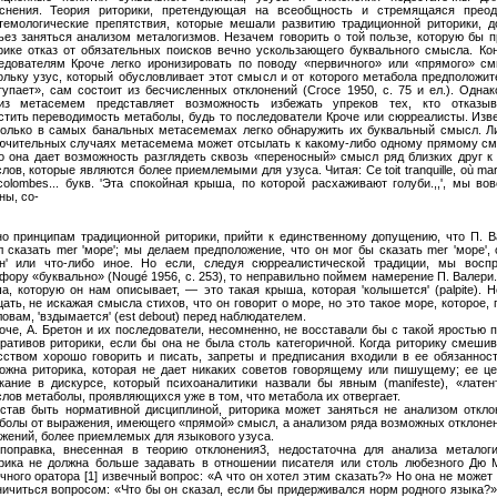
снения. Теория риторики, претендующая на всеобщность и стремящаяся преод
темологические препятствия, которые мешали развитию традиционной риторики, д
ьез заняться анализом металогизмов. Незачем говорить о той пользе, которую бы п
рике отказ от обязательных поисков вечно ускользающего буквального смысла. Кон
едователям Кроче легко иронизировать по поводу «первичного» или «прямого» см
ольку узус, который обусловливает этот смысл и от которого метабола предположит
тупает», сам состоит из бесчисленных отклонений (Сгосе 1950, с. 75 и ел.). Одна
из метасемем представляет возможность избежать упреков тех, кто отказыв
стить переводимость метаболы, будь то последователи Кроче или сюрреалисты. Изве
только в самых банальных метасемемах легко обнаружить их буквальный смысл. Л
ючительных случаях метасемема может отсылать к какому-либо одному прямому см
о она дает возможность разглядеть сквозь «переносный» смысл ряд близких друг к 
лов, которые являются более приемлемыми для узуса. Читая: Ce toit tranquille, où ma
colombes... букв. 'Эта спокойная крыша, по которой расхаживают голуби.,,', мы во
ны, со-
но принципам традиционной риторики, прийти к единственному допущению, что П. В
л сказать mer 'море'; мы делаем предположение, что он мог бы сказать mer 'море',
ан' или что-либо иное. Но если, следуя сюрреалистической традиции, мы восп
фору «буквально» (Nougé 1956, с. 253), то неправильно поймем намерение П. Валери
а, которую он нам описывает, — это такая крыша, которая 'колышется' (palpite). 
цать, не искажая смысла стихов, что он говорит о море, но это такое море, которое, 
ловам, 'вздымается' (est debout) перед наблюдателем.
роче, А. Бретон и их последователи, несомненно, не восставали бы с такой яростью 
ративов риторики, если бы она не была столь категоричной. Когда риторику смешив
сством хорошо говорить и писать, запреты и предписания входили в ее обязанност
ожна риторика, которая не дает никаких советов говорящему или пишущему; ее ц
кание в дискурсе, который психоаналитики назвали бы явным (manifeste), «латен
лов метаболы, проявляющихся уже в том, что метабола их отвергает.
став быть нормативной дисциплиной, риторика может заняться не анализом откло
болы от выражения, имеющего «прямой» смысл, а анализом ряда возможных отклонен
жений, более приемлемых для языкового узуса.
поправка, внесенная в теорию отклонения3, недостаточна для анализа металоги
рика не должна больше задавать в отношении писателя или столь любезного Дю 
чного оратора [1] извечный вопрос: «А что он хотел этим сказать?» Но она не может
ничиться вопросом: «Что бы он сказал, если бы придерживался норм родного языка?