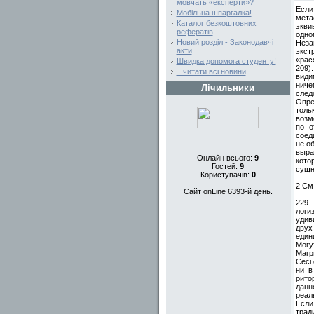
мовчать «експерти»?
Если
Мобільна шпаргалка!
мета
Каталог безкоштовних
экви
рефератів
одно
Новий розділ - Законодавчі
Неза
акти
экст
«рас
Швидка допомога студенту!
209)
...читати всі новини
види
ниче
Лічильники
след
Опре
толь
возм
по о
соед
не о
выра
Онлайн всього:
9
кото
Гостей:
9
сущн
Користувачів:
0
2 См.
Сайт onLine 6393-й день.
229
логи
удив
двух
един
Могу
Магр
Ceci
ни в
рито
данн
реал
Если
трад