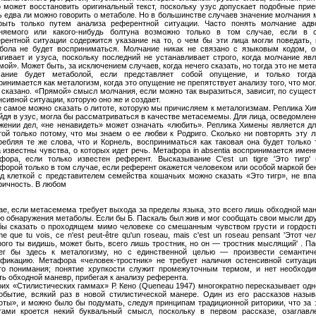
о может восстановить оригинальный текст, поскольку узус допускает подобные прие
ь едва ли можно говорить о метаболе. Но в большинстве случаев значение молчания
рыть только путем анализа референтной ситуации. Часто понять молчание адво
няемого или какого-нибудь болтуна возможно только в том случае, если в 
рентной ситуации содержится указание на то, о чем бы эти лица могли поведать, 
бола не будет восприниматься. Молчание никак не связано с языковым кодом, о
агивает и узуса, поскольку последний не устанавливает строго, когда молчание яв
мой». Может быть, за исключением случаев, когда нечего сказать, но тогда это не мет
ание будет метаболой, если представляет собой опущение, и только тогд
ринимается как металогизм, когда это опущение не препятствует анализу того, что мо
 сказано. «Прямой» смысл молчания, если можно так выразиться, зависит, по сущест
нсивной ситуации, которую оно же и создает.
е самое можно сказать о литоте, которую мы причисляем к металогизмам. Реплика Х
йдя в узус, могла бы рассматриваться в качестве метасемемы. Для лица, осведомлен
жении дел, «не ненавидеть» может означать «любить». Реплика Химены является дл
той только потому, что мы знаем о ее любви к Родриго. Сколько ни повторять эту л
ребляя те же слова, что и Корнель, восприниматься как таковая она будет только 
а известны чувства, о которых идет речь. Метафора in absentia воспринимается имен
фора, если только известен референт. Высказывание C'est un tigre 'Это тигр' 
форой только в том случае, если референт окажется человеком или особой маркой бе
д клеткой с представителем семейства кошачьих можно сказать «Это тигр», не впа
ричность. В любом
ае, если метасемема требует выхода за пределы языка, это всего лишь обходной ма
ю обнаружения метаболы. Если бы Б. Паскаль был жив и мог сообщать свои мысли дру
бы сказать о проходящем мимо человеке со смешанным чувством грусти и гордости
 que tu vois, ce n'est peut-être qu'un roseau, mais c'est un roseau pensant 'Этот че
рого ты видишь, может быть, всего лишь тростник, но он — тростник мыслящий' . П
ег бы здесь к металогизму, но с единственной целью — произвести семантич
фикацию. Метафора «человек-тростник» не требует наличия остенсивной ситуаци
го понимания; понятие хрупкости служит промежуточным термом, и нет необходи
ть обходной маневр, прибегая к анализу референта.
оих «Стилистических гаммах» Р. Кено (Quеneau 1947) многократно пересказывает одн
обытие, всякий раз в новой стилистической манере. Один из его рассказов назыв
оты», и можно было бы подумать, следуя принципам традиционной риторики, что за 
тами кроется некий буквальный смысл, поскольку в первом рассказе, озаглавл