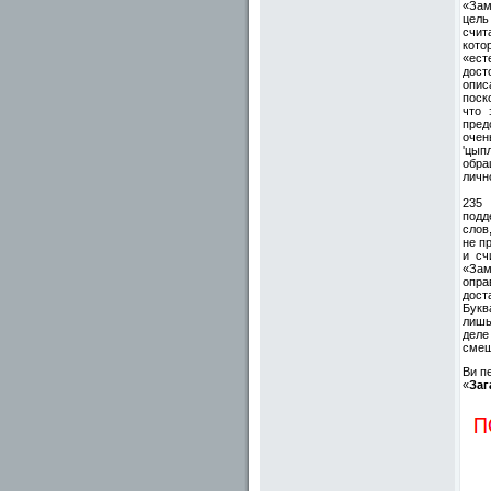
«Зам
цель
счит
кото
«ест
дост
опис
поск
что 
пред
очен
'цып
обра
личн
235
подд
слов
не п
и сч
«Зам
опра
дост
Букв
лишь
деле
смеш
Ви п
«
Заг