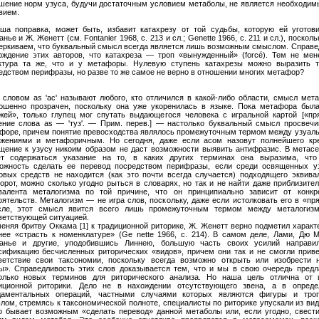
шение норм узуса, будучи достаточным условием метаболы, не является необходим
вием.
ша поправка, может быть, избавит катахрезу от той судьбы, которую ей уготовил
нье и Ж. Женетт (см. Fоntаnier 1968, с. 213 и сл.; Genette 1966, с. 211 и сл.), поскол
еркиваем, что буквальный смысл всегда является лишь возможным смыслом. Справе
рждение этих авторов, что катахреза — троп «вынужденный» (forcé). Тем не мен
ктура та же, что и у метафоры. Нулевую ступень катахрезы можно выразить т
едством перифразы, но разве то же самое не верно в отношении многих метафор?
 словом as 'ас' называют любого, кто отличился в какой-либо области, смысл мет
ршенно прозрачен, поскольку она уже укоренилась в языке. Пока метафора был
жей», только глупец мог спутать выдающегося человека с игральной картой [«пр
ение слова as — 'туз'. — Прим. перев.] — настолько буквальный смысл просвечи
форе, причем понятие превосходства являлось промежуточным термом между узуал
жениями и метафоричным. Но сегодня, даже если асом назовут полнейшего кре
щение к узусу никоим образом не даст возможности выявить антифразис. В метас
т содержаться указание на то, в каких других терминах она выразима, что
ожность сделать ее перевод посредством перифразы, если среди освященных у
овых средств не находится (как это почти всегда случается) подходящего эквивал
орот, можно сколько угодно рыться в словарях, но так и не найти даже приблизите
валента металогизма по той причине, что он принципиально зависит от конкр
оятельств. Металогизм — не игра слов, поскольку, даже если истолковать его в «п
ле, этот смысл явится всего лишь промежуточным термом между металогиз
ветствующей ситуацией.
еняя бритву Оккама [1] к традиционной риторике, Ж. Женетт верно подметил характ
нее «страсть к номенклатуре» (Ge nette 1966, с. 214). В самом деле, Лами, Дю М
анье и другие, уподобившись Линнею, большую часть своих усилий направи
сификацию бесчисленных риторических «видов», причем они так и не смогли приве
ветствие свои таксономии, поскольку всегда возможно открыть или изобрести 
ы». Справедливость этих слов доказывается тем, что и мы в свою очередь предл
олько новых терминов для риторического анализа. Но наша цель отлична от 
иционной риторики. Дело не в нахождении отсутствующего звена, а в опреде
аментальных операций, частными случаями которых являются фигуры и тро
лом, стремясь к таксономической полноте, специалисты по риторике упускали из вид
о бывает возможным «сделать перевод» данной метаболы или, если угодно, свести