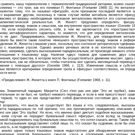
 сравнить нашу терминологию с терминологией традиционной риторики, можно сказат
семема — это троп, как его понимал П. Фонтанье (Fontanier 1968) [1]. Но металог
валентен тому, что он называл «фигурой», если признаком последней является з
го выражения другим, поскольку в таком случае любая метабола является «фигур
висимо от формы необходимым признаком металогизма является его соотнесенно
ралингвистической реальностью. Ж. Женетт предложил определить фигур
хождение между знаком и смыслом, как внутреннее пространство языка» (Genette 19
. Но если попробовать уяснить себе, в чем же заключается это «пространство»
мому метафорического характера, то окажется, что для определения металогизм
го не дает. Придерживаясь терминологии Ж. Женетта, для определения метало
овало бы ввести также понятие «внешнего пространства» между знаком и рефере
деление Ж. Женетта слишком узкое, поскольку оно соотносит риторическую «деформ
ко с языковым узусом. Однако анализ речевых актов в их контексте показывает
ожно, например, сделать высказывание парадоксальным, не производя никакого откл
тношению к языковому коду. Наличие «двух термов для сравнения, двух сло
инения, пространства, в котором могло бы осуществляться движение мысли», здесь 
бязательно, как не обязательно, чтобы «читатель мог сделать имплицитный перевод 
жения с помощью другого» (Genette 1966, с. 213). Изменение смысла и субстит
рые являются критериями определения тропа и «фигуры» соответственно, не опред
ости мета-
 «Предисловие» Ж. Женетта к книге П. Фонтанье (Fontanier 1968, с. 11).
зма. Знаменитый парадокс Магритта (Ceci n'est pas une pipe 'Это не трубка'), ка
ительным он ни был, не требует никакого перевода, и если в нем присутствует сра
 термов, то один из них представляет собой фактическое состояние дел, а не язы
ицу.
т возразить, что мысль не существует без языка и что, следовательно, высказы
итта парадоксально по той причине, что оно противоречит правдивому описанию ф
 est une pipe 'Это трубка'. Но ясно, что именно факт диктует подобное высказывание,
 коем случае не передает буквальный смысл «фигуры», если вслед за традици
рикой подразумевать под буквальным смыслом то, что хотел сказать автор. Таким об
ое высказывание представляет собой лишь то, что сказал бы художник, если бы опи
ьность, а не подвергал ее сомнению.
 анализ одних только языковых знаков недостаточен для обнаружения металогизм
иционные понятия буквального смысла, узуса и отклонения недостаточны дл