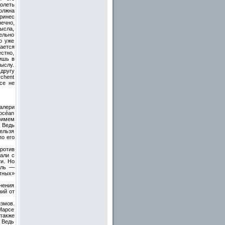
олеть
олжна
ринес
ечно,
ысла,
ельно
ко уже
ается
стно,
ишь в
ыслу.
другу
rchent
все не
алери
 océan
римем
. Ведь
Нельзя
по его
против
али с
и. Но
ель —
тных»
нения
ий от
змов.
Марсе
 также
» Ведь