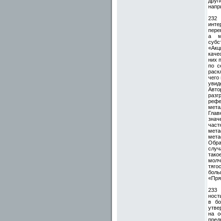
друг
напр
232
инте
пере
а м
суб
«Акц
каче
них 
по с
раск
чего
увид
Авто
разг
рефе
мета
Глав
знач
част
мета
мета
Обра
случ
тако
молч
тяго
боль
«Пря
233
ность
в бо
утве
на о
пред