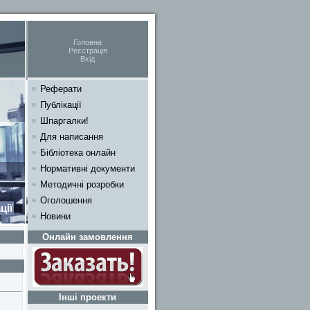
Головна
Реєстрація
Вхід
Реферати
Публікації
Шпаргалки!
Для написання
Бібліотека онлайн
Нормативні документи
Методичні розробки
Оголошення
ції
Новини
Онлайн замовлення
Інші проекти