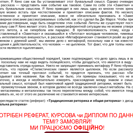
етки», Р. Кено сам как бы устанавливает этот буквальный смысл. Однако очевидно
 рассказа — представить нам событие как таковое. Сами по себе эти «Заметки» н
ать буквальным смыслом. Р. Кено приводит в них лишь одну из многих точек зрени
рую можно встать при «естественном и принятом» описании фактов. Но несмот
ественное и принятое» описание, вовсе не обязательно признавать в «Заме
оверное описание рассматриваемых событий, как это сделал бы Дю Марсе. Чтобы при
ание достоверным, надо быть свидетелем этих событий. Литоты же существуют посто
ольку сам Р. Кено желает этого. Без знания референтной ситуации мы не можем утвер
это литота, а не гипербола или парадокс. В противоположность этому, когда «
ставленный в «Заметках» и оказавшийся в «Литотах» молодым человеком, «имевш
ь интеллигентную внешность», в рассказе «Метафорически» становится poulet au gra
ленком с длинной шеей', мы имеем дело с метафорой, поскольку нам и так известно
щения к действительности, что человек — не цыпленок. Тот факт, что для толпы нек
ости являются «цыплятами»,
ерживающими общественный порядок4, также подтверждает, что дело здесь лишь в в
, поскольку нам не надо видеть полицейского, чтобы догадаться, что имеется в виду
редставитель отряда куриных. Никто не запрещает принимать метафору Р. Кено «букв
итать, что героем «Стилистических гамм» является цыпленок. Но если рассматр
етки» как точный протокол событий, то придется признать, что рассказ «Ли
вдывает свое название. Как бы там ни было, эти примеры показывают, что не в
аточно, а иногда и необязательно измерять «расхождение между знаком и смыс
альный смысл, который был навязчивой идеей традиционной риторики, может быть 
 промежуточным звеном, в котором далеко не всегда заключен смысл метаболы. На 
 метасемемы и металогизмы так тесно переплетены между собой, что имеется тенд
ивать их, но от этого их различение не становится менее интересным.
ереглядаєте статтю (реферат): «
Традиционная риторика и общая риторика
» з дисц
альна риторика
»