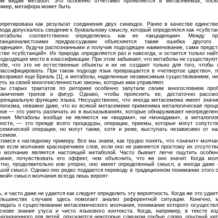
им видам метабол. Это особенно отчетливо проявляется в метасемемах, поско
имер, метафора может быть
рпретирована как результат соединения двух синекдох. Ранее в качестве единстве
вода допускалось сведение к буквальному смыслу, который определялся как «субста
етаболы соответственно определялись как ее «акциденции». Между пр
станционалистскими предрассудками объясняется также ошибка другого 
иденции», будучи распознанными и получив подходящее наименование, сами предст
стве «субстанций». Их природа определяется раз и навсегда, и остается только най
подходящее место в классификации. При этом забывают, что метаболы не существуют
ебе, что это не естественные объекты и их не создают только для того, чтобы 
лассифицировать. При таком подходе язык превращается в «четвертое царство», п
 возражал еще Бреаль [1], а метаболы, наделенные независимым существованием, не
еть за своей многочисленностью законы, которые ими управляют.
ры старых трактатов по риторике особенно запутали своим многословием про
раничения тропов и фигур. Однако, чтобы прояснить ее, достаточно рассмо
ренциальную функцию языка. Несущественно, что иногда метасемема имеет значи
логизма, неважно даже, что ко всякой метасемеме применима металогическая проце
ное — это уметь различать их в высказываниях, которые обнаруживают неопределен
ения. Метаболы вообще не являются ни «видами», ни «монадами», а металогиз
ности, — это прежде всего процедуры, операции, приемы, которые могут сопутств
семической операции, но могут также, хотя и реже, выступать независимо от на
семем.
тимся к наглядному примеру. Все мы знаем, как трудно понять, что «значит» молча
ае если молчание красноречивее слов, если оно не равняется простому их отсутств
е молчание является настоящей метаболой. Часто бывает легче ощутить особен
ания, почувствовать его эффект, чем объяснить, что же оно значит. Когда мол
стно, продолжительно или упорно, оно имеет определенный смысл, а иногда даже 
шой смысл. Однако оно редко поддается переводу в традиционном понимании этого с
мой» смысл молчания всегда лишь вероят-
, и часто даже не удается как следует определить эту вероятность. Когда же это удает
льшинстве случаев здесь помогает анализ референтной ситуации. Конечно, 
рждать о существовании метасемического молчания, понимание которого осуществл
снове знания узуса и чисто языкового контекста. Когда, например, в тексте изд
назначенного для детей, опускаются некоторые слишком грубые слова, опытный чит