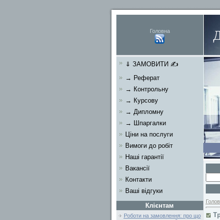
Головна
⇓ ЗАМОВИТИ ✍
→ Реферат
→ Контрольну
→ Курсову
→ Дипломну
→ Шпаргалки
Ціни на послуги
Вимоги до робіт
Наші гарантії
Вакансії
Контакти
Ваші відгуки
Голов
Клієнтам
Т
Роботи на замовлення: про що