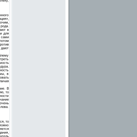
льку,
нного
нция»,
очим,
рода.
ают в
ти для
 сами
потом
ротив
 дают
блему
треть
мость
дура.
ность
мы, в
овать
личия
ние. В
ию, то
ности
чание
очень
лова.
ся, то
можно
яется
ания,
атель