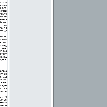
мы, и
 можно
ката,
самой
иначе
но не
ляется
абола.
а оно
гло бы
ву, от
имены,
ного о
я нас
итоту,
тогда,
но как
будет
нзина.
дая в
невр с
гу, он
: Cet
ловек,
аскаль
ескую
и для
мости
о и то
ается
этими
енном