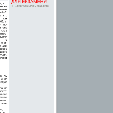
ДЛЯ ЕКЗАМЕНУ!
ь, что
Шпаргалки для мобільного
изм не
амена
ой»2.
сть с
у как
66, с.
, по-
а оно
гизма
нтом.
ацию»
, что
онения
в для
вовсе
одного
уция,
еляют
ким бы
внение
ковую
вание
акта:
 и оно
онной
разом,
сывал
а, то
я его