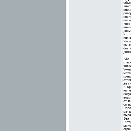
объя
эпис
всер
рито
посл
поск
«отс
анал
допу
что 
искл
Част
смыс
des 
долж
230
глас
хоте
'оке
мета
крыш
отри
же с
Б. К
импе
иску
возм
отыс
смыс
Пере
мета
выра
Эта 
Рито
рыно
огра