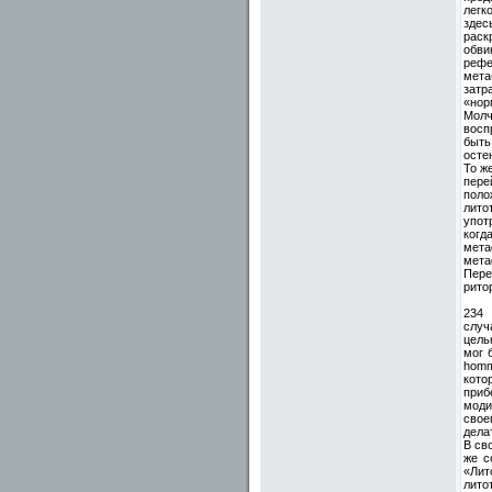
легк
здес
раск
обви
рефе
мета
затр
«нор
Молч
восп
быть
осте
То ж
пере
поло
лито
упот
когд
мета
мета
Пере
рито
234
случ
цель
мог 
homme
кото
приб
моди
свое
дела
В св
же с
«Лит
лито