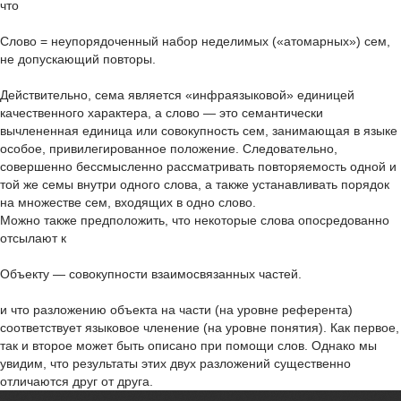
что
Слово = неупорядоченный набор неделимых («атомарных») сем,
не допускающий повторы.
Действительно, сема является «инфраязыковой» единицей
качественного характера, а слово — это семантически
вычлененная единица или совокупность сем, занимающая в языке
особое, привилегированное положение. Следовательно,
совершенно бессмысленно рассматривать повторяемость одной и
той же семы внутри одного слова, а также устанавливать порядок
на множестве сем, входящих в одно слово.
Можно также предположить, что некоторые слова опосредованно
отсылают к
Объекту — совокупности взаимосвязанных частей.
и что разложению объекта на части (на уровне референта)
соответствует языковое членение (на уровне понятия). Как первое,
так и второе может быть описано при помощи слов. Однако мы
увидим, что результаты этих двух разложений существенно
отличаются друг от друга.