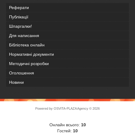
Реферати
Публікації
Шпаргалки!
Для написання
Бібліотека онлайн
Нормативні документи
Методичні розробки
Оголошення
Новини
Powered by
OSVITA-PLAZA Agency
© 2026
Онлайн всього:
10
Гостей:
10