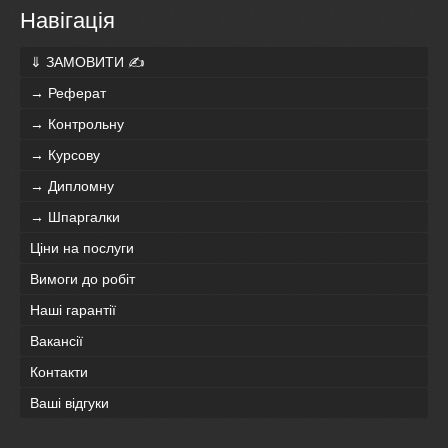
Навігація
⇓ ЗАМОВИТИ ✍
→ Реферат
→ Контрольну
→ Курсову
→ Дипломну
→ Шпаргалки
Ціни на послуги
Вимоги до робіт
Наші гарантії
Вакансії
Контакти
Ваші відгуки