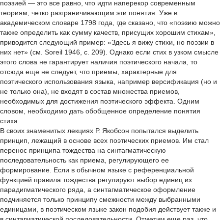
поэзией — это все равно, что идти наперекор современным
теориям, четко разграничивающим эти понятия. Уже в
академическом словаре 1798 года, где сказано, что «поэзию можно
также определить как сумму качеств, присущих хорошим стихам»,
приводится следующий пример: «Здесь я вижу стихи, но поэзии в
них нет» (см. Sorеil 1946, с. 209). Однако если стих в узком смысле
этого слова не гарантирует наличия поэтического начала, то
отсюда еще не следует, что приемы, характерные для
поэтического использования языка, например версификация (но и
не только она), не входят в состав множества приемов,
необходимых для достижения поэтического эффекта. Одним
словом, необходимо дать обобщенное определение понятия
стиха.
В своих знаменитых лекциях Р. Якобсон попытался выделить
принцип, лежащий в основе всех поэтических приемов. Им стал
перенос принципа тождества на синтагматическую
последовательность как приема, регулирующего ее
формирование. Если в обычном языке с референциальной
функцией правила тождества регулируют выбор единиц из
парадигматического ряда, а синтагматическое оформление
подчиняется только принципу смежности между выбранными
единицами, в поэтическом языке закон подобия действует также и
в синтагматической последовательности. Отметим еще раз, что