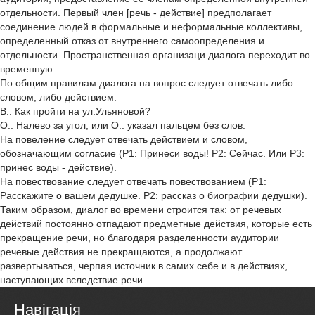
отдельности. Первый член [речь - действие] предполагает
соединение людей в формальные и неформальные коллективы,
определенный отказ от внутреннего самоопределения и
отдельности. Пространственная организаци диалога переходит во
временную.
По общим правилам диалога на вопрос следует отвечать либо
словом, либо действием.
В.: Как пройти на ул.Ульяновой?
О.: Налево за угол, или О.: указал пальцем без слов.
На повеление следует отвечать действием и словом,
обозначающим согласие (Р1: Принеси воды! Р2: Сейчас. Или Р3:
принес воды - действие).
На повествование следует отвечать повествованием (Р1:
Расскажите о вашем дедушке. Р2: рассказ о биографии дедушки).
Таким образом, диалог во времени строится так: от речевых
действий постоянно отпадают предметные действия, которые есть
прекращение речи, но благодаря разделенности аудитории
речевые действия не прекращаются, а продолжают
развертываться, черпая источник в самих себе и в действиях,
наступающих вследствие речи.
Навігація