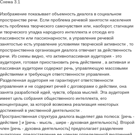
Схема 3.1
Изображение показывает объемность диалога в социальном
пространстве речи. Если проблема речевой занятости населения
есть проблема творческого самочувствия или, наоборот, стагнации
и творческого упадка народного интеллекта и отсюда его
пассивности или пассионарности, а управление речевой
занятостью есть управление условиями творческой активности , то
пространственна организация диалога отвечает за действенность
речи. Из схемы видно, что активнопассивная аудитория - это
аудитория, готовая приостановить речь действием , а активная и
пассивная аудитории содержат речь, управляющую массовыми
действиями и требующуя ответственности управления.
Разделенная аудитория не гарантирует ответственности
управления и не содержит речей с договорами о действии, она
занята разработкой идей, чувств, образа мыслей. Эта аудитория
имеет цель собрания общественного интеллекта, его
концентрации, за которой возможна реализация некоторых
достижений в умственной деятельности .
Пространственная структура диалога выделяет два полюса: [речь -
действие ] и [речь - мысль , шире - духовная деятельность]. Второй
член [речь - духовна деятельность] предполагает разделение
аудитории, предоставление ее членам определенной внутренней