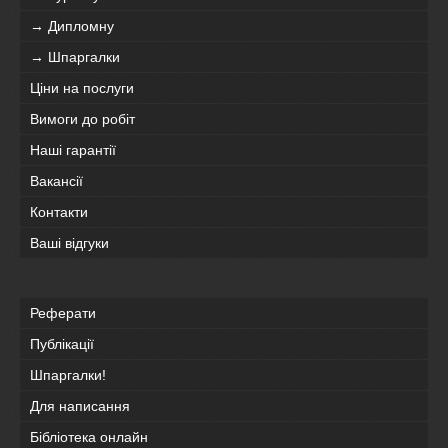
→ Дипломну
→ Шпаргалки
Ціни на послуги
Вимоги до робіт
Наші гарантії
Вакансії
Контакти
Ваші відгуки
Реферати
Публікації
Шпаргалки!
Для написання
Бібліотека онлайн