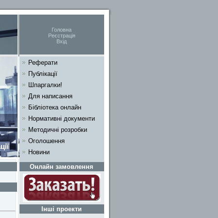
Головна
Реєстрація
Вхід
Реферати
Публікації
Шпаргалки!
Для написання
Бібліотека онлайн
Нормативні документи
Методичні розробки
Оголошення
ції
Новини
Онлайн замовлення
Інші проекти