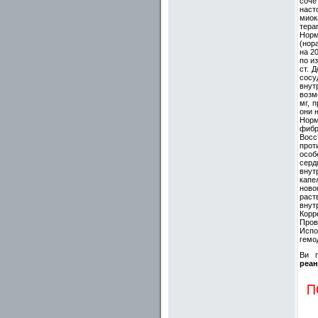
соче
наст
мио
тера
Норм
(нор
на 2
по и
ст. 
сосу
внут
возм
мг, 
они 
Норм
фибр
Восс
прот
особ
серд
внут
капе
ново
раст
внут
Корр
Пров
Испо
гемо
Ви п
реан