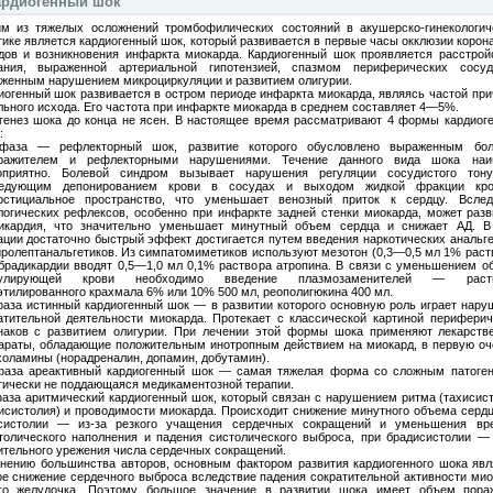
ардиогенный шок
м из тяжелых осложнений тромбофилических состояний в акушерско-гинекологич
тике является кардиогенный шок, который развивается в первые часы окклюзии коро
дов и возникновения инфаркта миокарда. Кардиогенный шок проявляется расстрой
ания, выраженной артериальной гипотензией, спазмом периферических сосу
женным нарушением микроциркуляции и развитием олигурии.
иогенный шок развивается в остром периоде инфаркта миокарда, являясь частой при
льного исхода. Его частота при инфаркте миокарда в среднем составляет 4—5%.
генез шока до конца не ясен. В настоящее время рассматривают 4 формы кардиоге
:
фаза — рефлекторный шок, развитие которого обусловлено выраженным бо
ражителем и рефлекторными нарушениями. Течение данного вида шока наи
оприятно. Болевой синдром вызывает нарушения регуляции сосудистого тон
ледующим депонированием крови в сосудах и выходом жидкой фракции кр
рстициальное пространство, что уменьшает венозный приток к сердцу. Вслед
логических рефлексов, особенно при инфаркте задней стенки миокарда, может разв
икардия, что значительно уменьшает минутный объем сердца и снижает АД. В
ации достаточно быстрый эффект достигается путем введения наркотических анальге
йролептанальгетиков. Из симпатомиметиков используют мезотон (0,3—0,5 мл 1% раст
брадикардии вводят 0,5—1,0 мл 0,1% раствора атропина. В связи с уменьшением о
кулирующей крови необходимо введение плазмозаменителей — раств
этилированного крахмала 6% или 10% 500 мл, реополигюкина 400 мл.
фаза истинный кардиогенный шок — в развитии которого основную роль играет нару
атительной деятельности миокарда. Протекает с классической картиной периферич
наков с развитием олигурии. При лечении этой формы шока применяют лекарств
араты, обладающие положительным инотропным действием на миокард, в первую оч
холамины (норадреналин, допамин, добутамин).
фаза ареактивный кардиогенный шок — самая тяжелая форма со сложным патоген
тически не поддающаяся медикаментозной терапии.
фаза аритмический кардиогенный шок, который связан с нарушением ритма (тахисист
исистолия) и проводимости миокарда. Происходит снижение минутного объема сердц
систолии — из-за резкого учащения сердечных сокращений и уменьшения вр
толического наполнения и падения систолического выброса, при брадисистолии — 
ительного урежения числа сердечных сокращений.
нению большинства авторов, основным фактором развития кардиогенного шока явл
ое снижение сердечного выброса вследствие падения сократительной активности мио
го желудочка. Поэтому большое значение в развитии шока имеет объем пора