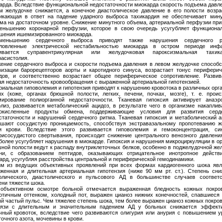
арда. Вследствие функциональной недостаточности миокарда скорость подъема давле
м желудочке снижается, а конечное диастолическое давление в его полости возрас
икающая в ответ на падение ударного выброса тахикардия не обеспечивает мину
ма на достаточном уровне. Снижение минутного объема, артериальной перфузии при
еньшению коронарной перфузии, которое в свою очередь усугубляет функциона
шения ишемизированного миокарда.
меньшению сердечного выброса приводят также нарушения сердечного р
ловленные электрической нестабильностью миокарда в остром периоде инфа
ивается суправентрикулярная или желудочковая пароксизмальная тахика
расистолия.
ение сердечного выброса и скорости подъема давления в левом желудочке способс
визации барорецепторов аорты и каротидного синуса, возрастает тонус периферич
дов, и соответственно возрастает общее периферическое сопротивление. Развив
ая недостаточность кровообращения с выраженной артериальной гипотензией.
риальная гиповолемия и гипотензия приводят к нарушению кровотока в различных орг
ях (коже, органах брюшной полости, легких, печени, почках, мозге), т. е. проис
ирование полиорганной недостаточности. Тканевая гипоксия активирует анаэр
олиз, развивается метаболический ацидоз, в результате чего в организме накаплив
окисленные продукты обмена, поддерживающие условия для развития серд
статочности и нарушений сердечного ритма. Тканевая гипоксия и метаболический а
шают сосудистую проницаемость, способствуя экстравазальному пропотеванию ж
и крови. Вследствие этого развивается гиповолемия и гемоконцентрация, си
рисосудистого свертывания, происходит снижение центрального венозного давления
более усугубляет нарушения в миокарде. Гипоксия и нарушения микроциркуляции в о
ной полости ведут к распаду внутриклеточных белков, особенно в поджелудочной же
ни, с образованием пептидов, оказывающих отрицательное инотропное действ
ард, усугубляя расстройства центральной и периферической гемодинамики.
м из ведущих объективных проявлений при всех формах кардиогенного шока явл
женная и длительная артериальная гипотензия (ниже 90 мм рт. ст.). Степень сни
олического, диастолического и пульсового АД в большинстве случаев соответс
ени тяжести шока.
объективном осмотре больной отмечается выраженная бледность кожных покро
отичным оттенком, холодный пот, выражен цианоз нижних конечностей, спавшиеся 
й частый пульс. Чем тяжелее степень шока, тем более выражен цианоз кожных покров
язи с длительным и значительным падением АД у больных снижается эффект
чный кровоток, вследствие чего развиваются олигурия или анурия с повышением у
точного азота, мочевины в крови.