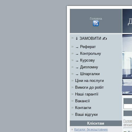
Головна
⇓ ЗАМОВИТИ ✍
→ Реферат
→ Контрольну
→ Курсову
→ Дипломну
→ Шпаргалки
Ціни на послуги
Вимоги до робіт
Наші гарантії
Вакансії
Контакти
Ваші відгуки
Голов
Клієнтам
акуше
Каталог безкоштовних