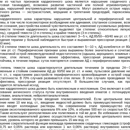
м из частых признаков кардиогенного шока является нарушение сердечного 
усовая тахикардия), возможно развитие частичной или полной атриовентрикул
ады, нарушений внутрижелудочковой проводимости. Могут развиться острые нару
ечного ритма — экстрасистолия, мерцание и трепетание предсердий, пароксизма
кардия.
кардиогенного шока характерны нарушения центральной и периферической не
емы, в том числе психомоторное возбуждение или адинамия, спутанное сознание, во
ря сознания, расстройства кожной чувствительности, изменение сухожильных рефлекс
яжести течения кардиогенного шока выделяют три степени: относительно легкую
нь), средней тяжести (2-я степень) и крайне тяжелую (3-я степень).
1-й степени тяжести длительность шока составляет 3—5 ч, АД 85/50—60/40 мм рт. ст.
едения терапии у больной наблюдается быстрая и выраженная прессорная реакция (
0 мин).
2-й степени тяжести шока длительность его составляет 5—10 ч, АД колеблется от 80
0 мм рт. ст. Периферические признаки шока выражены более значительно и сочетаю
томатикой острой левожелудочковой недостаточности (одышка, акроцианоз, влажные 
гких, отек легких). Терапия менее эффективна, прессорная реакция замедл
тойчива, в течение первых суток повторяется снижение АД с периферическими призн
.
степень тяжести шока характеризуется длительным течением (в пределах 24—7
женным и стойким снижением АД до 60/50 мм рт. ст. и ниже, пульсовое давление ни
т. ст., с нарастанием расстройств периферического кровообращения и острой серд
статочности. В 70% случаев развивается отек легких. В этих случаях проводимая т
фективна, прессорная реакция отсутствует. В большинстве случаев, как пра
юдается летальный исход,
ние кардиогенного шока должно быть комплексным и неотложным. Оно включает в себ
рование ангинозного статуса путем внутривенного введения опиатов с потенциру
ствами, анальгетиков, нейролептанальгетиков.
анение гиповолемии путем введения плазмозаменителей. Если центральное вен
ение ниже 10 мм вод. ст., введение жидкостей должно быть преимущественной тера
но вводят коллоидные растворы. На современном этапе преимущество отд
ворам оксиэтилированного крахмала 6% или 10%, в объеме 500 мл со скоростью 50 м
 Также используют реополиглюкин или полиглюкин в той же дозе. Во избежание отека 
ение плазмозаменителей должно осуществляться под контролем центрального вено
ения, уровень которого не должен превышать 15 мм вод. ст.
шение сократительной функции миокарда применением сердечных гликозидов (строф
0,75 мл 0,05% раствора или коргликон 1 мл 0,06% раствора) внутривенно капел