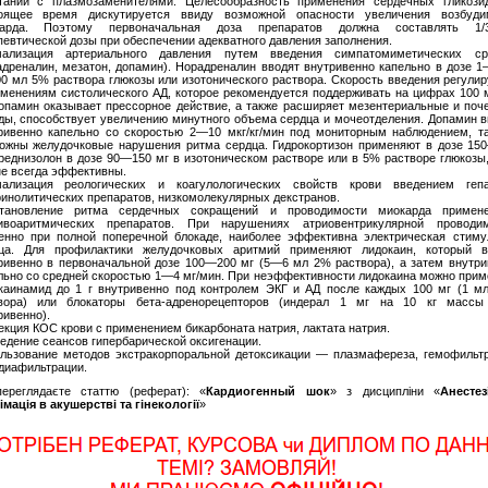
тании с плазмозаменителями. Целесообразность применения сердечных гликози
оящее время дискутируется ввиду возможной опасности увеличения возбуди
карда. Поэтому первоначальная доза препаратов должна составлять 1/
певтической дозы при обеспечении адекватного давления заполнения.
ализация артериального давления путем введения симпатомиметических ср
адреналин, мезатон, допамин). Норадреналин вводят внутривенно капельно в дозе 1
00 мл 5% раствора глюкозы или изотонического раствора. Скорость введения регули
зменениям систолического АД, которое рекомендуется поддерживать на цифрах 100 м
Допамин оказывает прессорное действие, а также расширяет мезентериальные и поч
ды, способствует увеличению минутного объема сердца и мочеотделения. Допамин в
ривенно капельно со скоростью 2—10 мкг/кг/мин под мониторным наблюдением, та
ожны желудочковые нарушения ритма сердца. Гидрокортизон применяют в дозе 15
преднизолон в дозе 90—150 мг в изотоническом растворе или в 5% растворе глюкозы
не всегда эффективны.
ализация реологических и коагулологических свойств крови введением гепа
инолитических препаратов, низкомолекулярных декстранов.
тановление ритма сердечных сокращений и проводимости миокарда примен
ивоаритмических препаратов. При нарушениях атриовентрикулярной проводим
енно при полной поперечной блокаде, наиболее эффективна электрическая стиму
ца. Для профилактики желудочковых аритмий применяют лидокаин, который в
ривенно в первоначальной дозе 100—200 мг (5—6 мл 2% раствора), а затем внутри
льно со средней скоростью 1—4 мг/мин. При неэффективности лидокаина можно прим
каинамид до 1 г внутривенно под контролем ЭКГ и АД после каждых 100 мг (1 м
вора) или блокаторы бета-адренорецепторов (индерал 1 мг на 10 кг массы
ривенно).
екция КОС крови с применением бикарбоната натрия, лактата натрия.
едение сеансов гипербарической оксигенации.
льзование методов экстракорпоральной детоксикации — плазмафереза, гемофильтр
диафильтрации.
ереглядаєте статтю (реферат): «
Кардиогенный шок
» з дисципліни «
Анестез
імація в акушерстві та гінекології
»