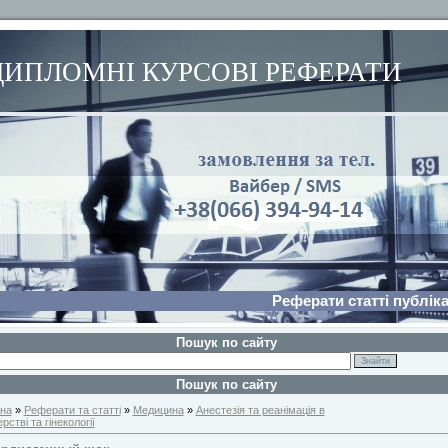
ДИПЛОМНІ КУРСОВІ РЕФЕРАТИ
Реферати статті публіка
Пошук по сайту
Пошук по сайту
на
»
Реферати та статті
»
Медицина
»
Анестезія та реанімація в
рстві та гінекології