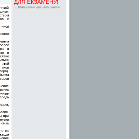
ДЛЯ ЕКЗАМЕНУ!
Шпаргалки для мобільного
еской
нарных
ством
дов с
чиной
нного
левым
более
уса с
ови в
ствие
иться
 этой
тиков
вора).
бъема
оров
шение
еских
енные
ередь
езом,
олия,
а при
емени
из-за
яется
карда
жения