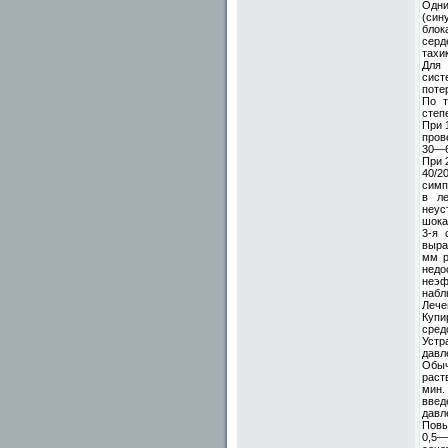
Одни
(син
блок
серд
тахи
Для 
сист
поте
По т
степе
При 
пров
30—6
При 
40/2
симп
в ле
неус
шока
3-я 
выра
мм р
недо
неэф
набл
Лече
Купи
сред
Устр
давл
Обыч
раст
мин.
введ
давл
Повы
0,5—