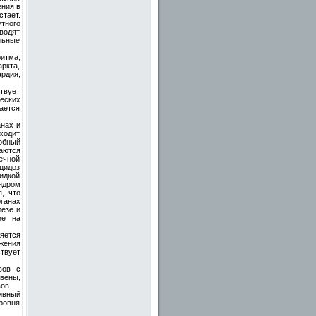
ния в
тает.
тного
водят
льные
итма,
ркта,
рдия,
твует
еских
ается
анах и
ходит
обный
аются
ечной
цидоз
идкой
ндром
, что
рганах
лезе и
ие на
яется
жения
твует
вов с
вены,
ов.
ивный
ровня