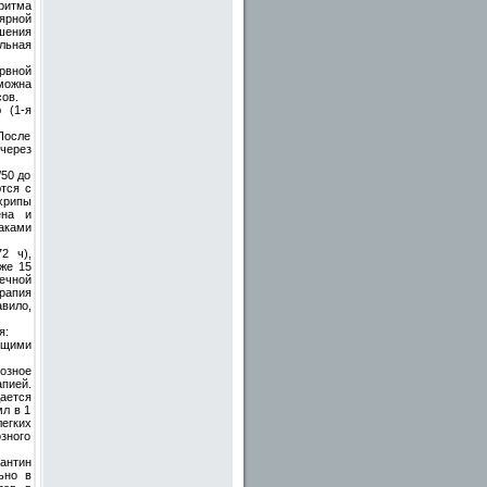
ритма
ярной
шения
льная
рвной
зможна
ов.
 (1-я
 После
через
/50 до
тся с
хрипы
ена и
аками
2 ч),
же 15
ечной
ерапия
вило,
я:
ющими
озное
пией.
ается
л в 1
легких
зного
антин
ьно в