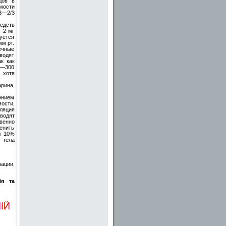
дов в
мости
3—2/3
едств
—2 мг
руется
м рт.
ечные
водят
к как
0—300
, хотя
рина,
ением
ости,
ляция
водят
венно
енить
л 10%
 тела
ации,
ія та