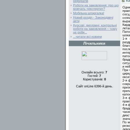
К
рефератів
Роботи на замовлення: про що
Одни
мовчать «експерти»?
прак
Мобільна шпаргалка!
сосу
Новий розділ - Законодавчі
созн
акти
выра
Кард
Курсові, дипломні, контрольні
лета
роботи на замовлення – чому
Пато
це роби...
шока
...читати всі новини
1-я 
разд
Лічильники
благ
пос
инте
пато
брад
ситу
и не
При 
Онлайн всього:
7
цир
Гостей:
7
окси
Користувачів:
0
2-я 
сокр
Сайт onLine 6396-й день.
приз
преп
кате
3-я 
прак
4-я 
брад
тахи
диас
знач
По м
резк
лево