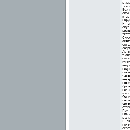
миок
лево
Возн
объе
к ум
нару
К у
обус
разв
экст
Сниж
акти
сосу
остр
Арте
ткан
форм
глик
недо
недо
повы
част
внут
еще 
брюш
пече
миок
Одни
выра
сист
степ
При 
циан
малы
В св
поче
оста