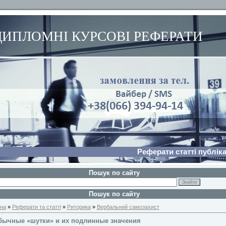
ДИПЛОМНІ КУРСОВІ РЕФЕРАТИ
Реферати статті публіка
Пошук по сайту
Пошук по сайту
на
»
Реферати та статті
»
Риторика
»
Вербальний самозахист
бычные «шутки» и их подлинные значения