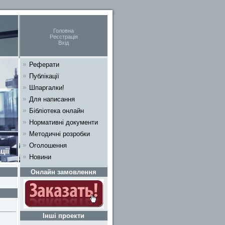
Головна
Реєстрація
Вхід
Реферати
Публікації
Шпаргалки!
Для написання
Бібліотека онлайн
Нормативні документи
Методичні розробки
Оголошення
ції
Новини
Онлайн замовлення
Інші проекти