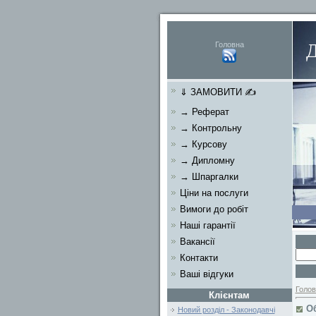
Головна
⇓ ЗАМОВИТИ ✍
→ Реферат
→ Контрольну
→ Курсову
→ Дипломну
→ Шпаргалки
Ціни на послуги
Вимоги до робіт
Наші гарантії
Вакансії
Контакти
Ваші відгуки
Голов
Клієнтам
О
Новий розділ - Законодавчі