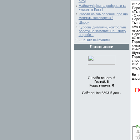
акти
«Съе
Найнижчі ціни на реферати та
Пере
курсові в Києві!
«Ты 
Роботи на замовлення: про що
«Они
мовчать «експерти»?
Пере
Шпори
Ты н
«Не 
Курсові, дипломні, контрольні
лыжн
роботи на замовлення – чому
Перев
це роби...
«Отк
...читати всі новини
Пере
хлам
Лічильники
«Бью
Шутк
Пере
спор
«Не 
неуд
Ви п
Онлайн всього:
6
дисц
Гостей:
6
Користувачів:
0
Сайт onLine 6393-й день.
Ре
До
Cу
ЗВ