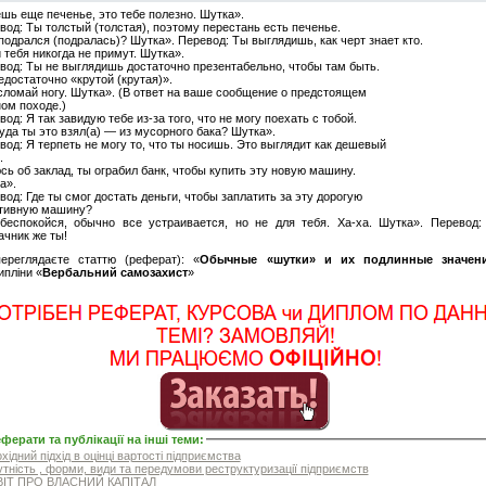
шь еще печенье, это тебе полезно. Шутка».
вод: Ты толстый (толстая), поэтому перестань есть печенье.
подрался (подралась)? Шутка». Перевод: Ты выглядишь, как черт знает кто.
 тебя никогда не примут. Шутка».
вод: Ты не выглядишь достаточно презентабельно, чтобы там быть.
едостаточно «крутой (крутая)».
сломай ногу. Шутка». (В ответ на ваше сообщение о предстоящем
ом походе.)
од: Я так завидую тебе из-за того, что не могу поехать с тобой.
уда ты это взял(а) — из мусорного бака? Шутка».
вод: Я терпеть не могу то, что ты носишь. Это выглядит как дешевый
.
сь об заклад, ты ограбил банк, чтобы купить эту новую машину.
а».
вод: Где ты смог достать деньги, чтобы заплатить за эту дорогую
тивную машину?
беспокойся, обычно все устраивается, но не для тебя. Ха-ха. Шутка». Перевод:
ачник же ты!
ереглядаєте статтю (реферат): «
Обычные «шутки» и их подлинные значен
ипліни «
Вербальний самозахист
»
ферати та публікації на інші теми
:
хідний підхід в оцінці вартості підприємства
тність , форми, види та передумови реструктуризації підприємств
ІТ ПРО ВЛАСНИЙ КАПІТАЛ