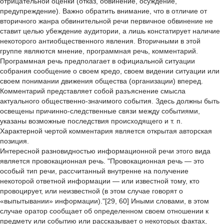
отрицательной оценки (отказ, обвинение, осуждение,
предупреждение). Важно обратить внимание, что в отличие от
вторичного жанра обвинительной речи первичное обвинение не
ставит целью убеждение аудитории, а лишь констатирует наличие
некоторого антиобщественного явления. Вторичными в этой
группе являются мнение, программная речь, комментарий.
Программная речь предполагает в официальной ситуации
собрания сообщение о своем кредо, своем видении ситуации или
своем понимании движения общества (организации) вперед.
Комментарий представляет собой разъяснение смысла
актуального общественно-значимого события. Здесь должны быть
освещены причинно-следственные связи между событиями,
указаны возможные последствия происходящего и т. п.
Характерной чертой комментария является открытая авторская
позиция.
Интересной разновидностью информационной речи этого вида
является провокационная речь. "Провокационная речь — это
особый тип речи, рассчитанный внутренне на получение
некоторой ответной информации — или известной тому, кто
провоцирует, или неизвестной (в этом случае говорят о
«выпытывании» информации)."[29, 60] Иными словами, в этом
случае оратор сообщает об определенном своем отношении к
предмету или событию или рассказывает о некоторых фактах,