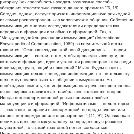
риторику "как способность находить возможные способы
убеждения относительно каждого данного предмета."[6, 19]
Сегодня, однако, следует признать информационную речь одной
из самых распространенных в человеческом общении. Собственно
коммуникация многими исследователями определяется как
передача информации или обмен информацией. Так, в
"Международной энциклопедии коммуникации" (International
Encyclopedia of Communication, 1989) во вступительной статье
говорится: “Основная задача этой новой дисциплины — теории
коммуникации — состоит в том, чтобы проследить все пути, по
которым информация, идеи и установки распространяются среди
индивидов, групп, наций и поколений." Мы не будем сводить
коммуникацию только к передаче информации, т. к. не только эту
цель могут реализовывать в общении коммуниканты. Но
необходимо помнить, что информационная речь распространена
очень широко и насчитывает наибольшее количество жанров.
Иногда под информационной речью понимают любые
манипуляции с информацией: "Информативные — цель которых
— различные операции с информацией: ее предъявление или
запрос, подтверждение или опровержение."[111, 91] Однако если
понимать цель речи как установку на определенную реакцию
слушателей, то с такой трактовкой нельзя согласиться.
Предъявление информации и подтверждение (и то только как