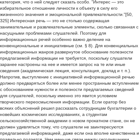
категория, что о ней следует сказать особо. "Интерес — это
избирательное отношение личности к объекту в силу его
жизненного значения и эмоциональной привлекательности."[50,
325] Интересная речь — это не столько содержащая
занимательные и развлекательные элементы, сколько связанная с
насущными проблемами слушателей. Поэтому для
информационных речей особенно важно деление на
конвенциональные и инициативные (см. § 8). Для конвенциальных
информационных жанров развернутое обоснование полезности
предлагаемой информации не требуется, поскольку слушатели
заранее настроены на нее и имеется запрос на те или иные
сведения (академическая лекция, консультация, доклад и т. п.).
Напротив, выступление с инициативной информационной речью
должно предваряться более или менее пространным вступлением
с обоснованием нужности и полезности предлагаемых сведений
для слушателей, поскольку именно это явится условием
творческого переосмысления информации. Если оратор без
всяких объяснений решил рассказать сотрудницам бухгалтерии о
новейших космических исследованиях, а студентам
сельскохозяйственной академии о новом прокатном стане, он не
должен удивляться тому, что слушатели не заинтересуются
предлагаемой информацией, даже если она вполне качественна и
правильно подается. Чем меньше связи между сегодняшними