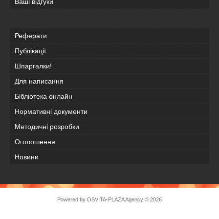
Ваші відгуки
Реферати
Публікації
Шпаргалки!
Для написання
Бібліотека онлайн
Нормативні документи
Методичні розробки
Оголошення
Новини
Powered by
OSVITA-PLAZA Agency
© 2026