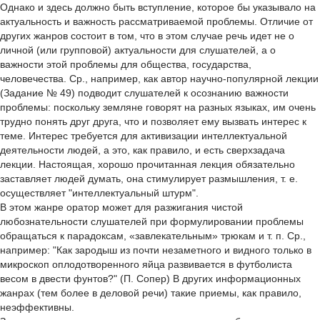
Однако и здесь должно быть вступление, которое бы указывало на
актуальность и важность рассматриваемой проблемы. Отличие от
других жанров состоит в том, что в этом случае речь идет не о
личной (или групповой) актуальности для слушателей, а о
важности этой проблемы для общества, государства,
человечества. Ср., например, как автор научно-популярной лекции
(Задание № 49) подводит слушателей к осознанию важности
проблемы: поскольку земляне говорят на разных языках, им очень
трудно понять друг друга, что и позволяет ему вызвать интерес к
теме. Интерес требуется для активизации интеллектуальной
деятельности людей, а это, как правило, и есть сверхзадача
лекции. Настоящая, хорошо прочитанная лекция обязательно
заставляет людей думать, она стимулирует размышления, т. е.
осуществляет "интеллектуальный штурм".
В этом жанре оратор может для разжигания чистой
любознательности слушателей при формулировании проблемы
обращаться к парадоксам, «завлекательным» трюкам и т. п. Ср.,
например: "Как зародыш из почти незаметного и видного только в
микроскоп оплодотворенного яйца развивается в футболиста
весом в двести фунтов?" (П. Сопер) В других информационных
жанрах (тем более в деловой речи) такие приемы, как правило,
неэффективны.