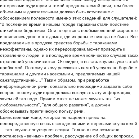
интересами аудитории и темой предполагаемой речи, тем более
объемным и доказательным должно быть вступление с
обоснованием полезности именно этих сведений для слушателей:
"В последнее время в нашем городе тараканы стали поистине
стихийным бедствием. Они плодятся с необыкновенной скоростью
и появились даже в тех домах, где их раньше никогда не было. Все
предлагаемые в продаже средства борьбы с тараканами
неэффективны, однако их передозировка может приводить к
отравлению людей, и в последнее время количество случаев таких
отравлений увеличивается. Очевидно, и вы столкнулись уже с этой
проблемой. Поэтому я хочу рассказать вам об услугах по борьбе с
тараканами и другими насекомыми, предлагаемых нашей
санэпидстанцией…." Таким образом, при разработке
информационной речи, обязательно необходимо задавать себе
вопрос: почему аудитория должна выслушать эту информацию,
зачем ей это надо. Причем ответ не может звучать так: "из
любознательности", "для общего развития", а должен
обосновывать практическую пользу речи.
Единственный жанр, который не нацелен прямо на
непосредственную связь с сегодняшними интересами слушателей
— это научно-популярная лекция. Только в нем возможна
постановка «вечных» проблем, рассуждение об общих вопросах.