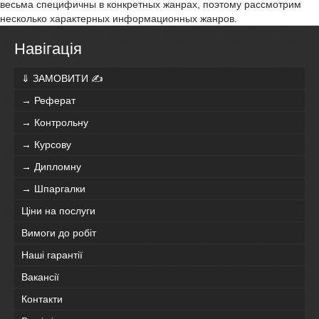
весьма специфичны в конкретных жанрах, поэтому рассмотрим
несколько характерных информационных жанров.
Навігація
⇓ ЗАМОВИТИ ✍
→ Реферат
→ Контрольну
→ Курсову
→ Дипломну
→ Шпаргалки
Ціни на послуги
Вимоги до робіт
Наші гарантії
Вакансії
Контакти