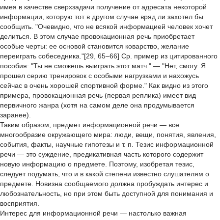
имея в качестве сверхзадачи получение от адресата некоторой
информации, которую тот в другом случае вряд ли захотел бы
сообщить. "Очевидно, что не всякой информацией человек хочет
делиться. В этом случае провокационная речь приобретает
особые черты: ее основой становится коварство, желание
переиграть собеседника."[29, 65–66] Ср. пример из цитированного
пособия: "Ты не сможешь выиграть этот матч." — "Нет, смогу. Я
прошел серию тренировок с особыми нагрузками и нахожусь
сейчас в очень хорошей спортивной форме." Как видно из этого
примера, провокационная речь (первая реплика) имеет вид
первичного жанра (хотя на самом деле она продумывается
заранее).
Таким образом, предмет информационной речи — все
многообразие окружающего мира: люди, вещи, понятия, явления,
события, факты, научные гипотезы и т. п. Тезис информационной
речи — это суждение, предикативная часть которого содержит
новую информацию о предмете. Поэтому, изобретая тезис,
следует подумать, что и в какой степени известно слушателям о
предмете. Новизна сообщаемого должна пробуждать интерес и
любознательность, но при этом быть доступной для понимания и
восприятия.
Интерес для информационной речи — настолько важная