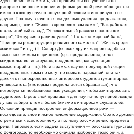
Здесь нелишне заметить, что практически все учебники по
риторике при рассмотрении информационной речи обращаются
именно к жанру научно-популярной лекции и игнорируют все
другие. Поэтому в качестве тем для выступления предлагаются,
например, такие: "Жизнь в средневековом замке", "Как работает
сталелитейный завод", "Увлекательный рассказ о восточном
ковре", "Экскурсия в радиостудию", "Что такое мировой банк",
"Принципы реконструкции реактивного самолета", "Жизнь среди
эскимосов" и т. д. (П. Сопер) Для всех других жанров подобные
темы невозможны в принципе (ср.: представление, отчет,
свидетельство, инструктаж, предложение, консультация,
комментарий и т. п.). Но и в рамках научно-популярной лекции
предложенные темы не могут не вызвать нареканий: они так
далеки от непосредственных интересов студентов-гуманитариев
университета (к которым предполагается обращаться), что
потребуются необыкновенные ухищрения, чтобы заинтересовать
аудиторию. В реальной практике и для научно-популярной лекции
лучше выбирать темы более близкие к интересам слушателей.
Основной принцип построения информационной речи —
последовательное и ясное изложение содержания. Оратор должен
стремиться к всестороннему и полному рассмотрению предмета
речи. Например, если задача выступления — рассказать туристам
о Волгограде, то необходимо сначала изобрести тезис речи, а