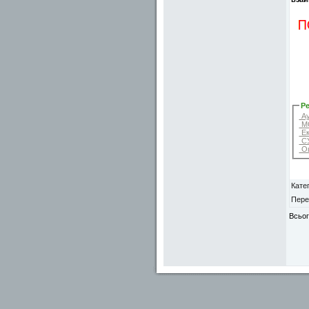
Ре
Ау
МО
Ек
СУ
Оц
Катег
Пере
Всьог