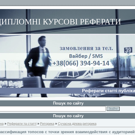
ДИПЛОМНІ КУРСОВІ РЕФЕРАТИ
Реферати статті публіка
Пошук по сайту
Пошук по сайту
на
»
Реферати та статті
»
Риторика
»
Сучасна ділова риторика
ассификация топосов с точки зрения взаимодействия с аудиторией