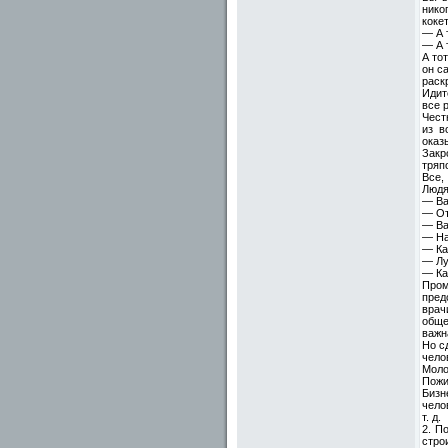
нико
коке
— А 
— А 
А то
он са
раск
Идит
все 
Чест
из в
оказ
Закр
тряпо
Все,
Людя
— Ва
— От
— Ва
— На
— Ка
— Лу
— Ка
Пром
пред
врач
обще
важн
Но с
чело
Моло
Пожи
Бизн
чело
т. д.
2. П
стро