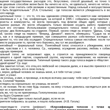
ащения государственных расходов это, безусловно, способ дешевый, но точно т
м дешевым способом жизни было бы ничего не есть, не одеваться, ничего не читать
зя при этом считать себя великим и мужественным. Народ сильный и могущественн
т быть бездеятельным." (П.А. Столыпин) - где топосом является убежденность в ве
кого народа.
цательный топос — это то, что мы одинаково отвергаем, что кажется нам неправил
иемлемым и т. д. Так, конференция, на которой в 1995 г. собрались представители
рхисты и коммунисты, не могла проходить под флагом общих идей, которые 
ршенно разные. Их могло объединить только желание осудить работу правитель
ться его отставки. Использование отрицательного топоса лежит и в основе с
катуры: два болельщика на стадионе. Первый, грозно глядя на второго: "Даешь, Спар
ой, грозно глядя на первого: "Вперед, Динамо!"; вместе, обнявшись: "Судью на мы
ь, как и в предыдущем примере, при совершенно разных собственных взглядах 
диняет то, что они оба осуждают. Отрицательные топосы самые нестойкие: после тог
месте разрушили то, против чего боролись, мы тут же разойдемся.
онятийный — формальный топос. Понятийный топос относится к убеждениям, взгл
ям, чувствам и т. п. человека. Ср., например, осуждение расизма, любовь к собак
ыдущих примеров.
альный топос не затрагивает идеи, а строится на принадлежности говорящ
ающего к одной партии, социальной группе, научному направлению; на наличии 
ей, знакомых, родственников. Типичный пример такого рода топоса видим в «Маугли»:
одной крови!" Ср. еще:
бок заметил тотчас, что отец его любезной не слишком далек, и в мыслях принялся с
 как бы склонить его в свою пользу.
, верно, добрый человек не знаешь меня, а я тебя тотчас узнал.
жет, и узнал.
ли хочешь, и имя, и прозвище, и всякую всячину расскажу: тебя зовут Солопий Череви
к, Солопий Черевик.
вглядись-ка хорошенько: не узнаешь ли меня?
т, не познаю. Не во гнев будь сказано, на веку столько довелось наглядеться рож в
черт их и припомнит всех!
ль же, что ты не припомнишь Голопупенкова сына!
ты будто Охримов сын?
кто же? Разве один только лысый дидко, если не он.
приятели побрались за шапки, и пошло лобызание. (Н.В. Гоголь)
переглядаєте статтю (реферат): «
Классификация топосов с точки зр
модействия с аудиторией
» з дисципліни «
Сучасна ділова риторика
»