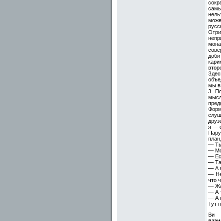
сокр
самы
нель
може
русс
Отри
непр
мона
сове
доби
кари
втор
Здес
объе
мы в
3. П
мысл
пред
Форм
слуш
друз
я — 
Пару
план,
— Ты
— Мо
— Ес
— Та
— А 
— Не
что 
— Жа
— А 
— А 
Тут 
Ви 
взаи