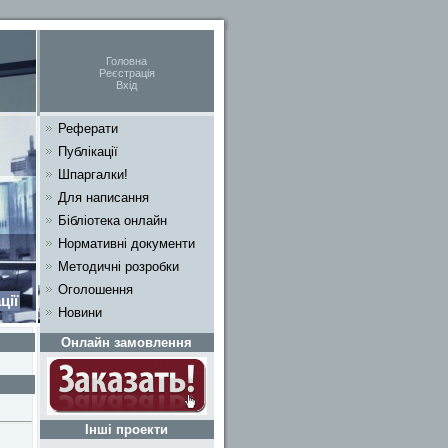
Головна
Реєстрація
Вхід
Реферати
Публікації
Шпаргалки!
Для написання
Бібліотека онлайн
Нормативні документи
Методичні розробки
Оголошення
ції
Новини
Онлайн замовлення
Інші проекти