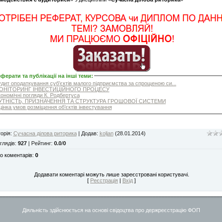
ферати та публікації на інші теми
:
дит оподаткування суб’єктів малого підприємства за спрощеною си...
НІТОРИНГ ІНВЕСТИЦІЙНОГО ПРОЦЕСУ
ономічні погляди К. Родбертуса
ТНІСТЬ, ПРИЗНАЧЕННЯ ТА СТРУКТУРА ГРОШОВОЇ СИСТЕМИ
інка умов розміщення об’єктів інвестування
орія
:
Сучасна ділова риторика
|
Додав
:
koljan
(28.01.2014)
глядів
:
927
|
Рейтинг
:
0.0
/
0
о коментарів
:
0
Додавати коментарі можуть лише зареєстровані користувачі.
[
Реєстрація
|
Вхід
]
Діяльність здійснюється на основі свідоцтва про держреєстрацію ФОП