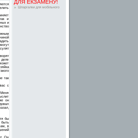
ДЛЯ ЕКЗАМЕНУ!
яются
Шпаргалки для мобільного
елить
иняет
так и
рных и
енство
ужным
чиной
адить
могут
сулят
ворят
м деле
может
озяйка
акого
е так
вас с
 Меня
ыслит
же он
довал
казал,
тя бы
 быть
ам, в
шений
т. Он