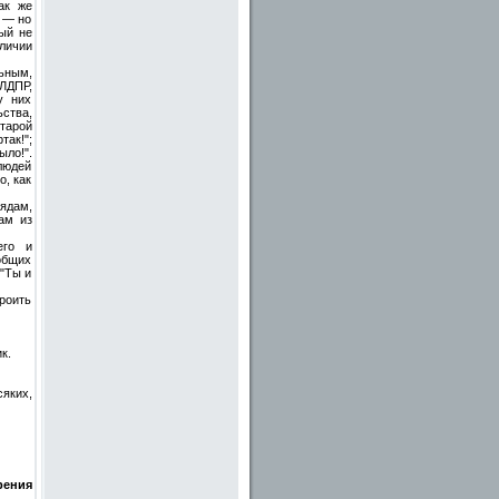
ак же
 — но
ый не
личии
ьным,
 ЛДПР,
у них
ства,
тарой
так!";
ло!".
людей
о, как
ядам,
ам из
его и
общих
 "Ты и
троить
к.
сяких,
ения