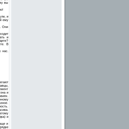
му вы
о!
ули, и
ый ему
е. Они
ыходит
ать и
дите?
те. В
х нас.
егают
авцы,
лемент
езна и
виях.
анному
зное.
ость.
сива.
гатому
дка) и
аще и
рядке