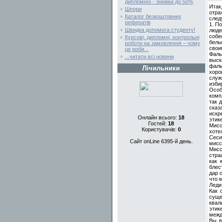
дипломної - знижки до 50%
Итак
Шпори
отра
Каталог безкоштовних
след
рефератів
1. П
Швидка допомога студенту!
люде
собе
Курсові, дипломні, контрольні
белы
роботи на замовлення – чому
свои
це роби...
Фаль
...читати всі новини
выск
фаль
Лічильники
хоро
служ
изби
Особ
комп
так 
сказ
искр
Онлайн всього:
18
этик
Гостей:
18
Мисс
Користувачів:
0
хоте
Сеси
Сайт onLine 6395-й день.
мисс
Мисс
стра
как 
блес
дар 
что 
Леди
Как 
сущ
квал
этик
межд
Вы в