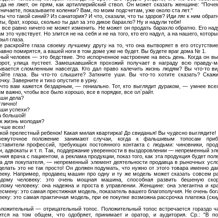
гда не лжет, он прям, как артиллерийский ствол. Он может сказать женщине: "Поче
тничаете, показываете коленки? Вам, по моим подсчетам, уже около ста лет."
ты что такой синий? Из санатория? И что, сказали, что ты здоров? Иди ляг к ним обратн
ты, брат, хорош, сколько ты дал за это дикое барахло? Ну и надули тебя!
т все равно ничего не может изменить. Не может он продать барахло обратно. Его над
м это чувствует. Но злится не на себя и не на того, кто его надул, а на нашего, котор
рыл глаза.
е раскройте глаза своему лучшему другу на то, что она вытворяет в его отсутстви
равно помирятся, а вашей ноги в том доме уже не будет. Вы будете враг дома № 1.
ный человек — это бедствие. Это испорченное настроение на весь день. Когда он в
орот, улица пустеет. Замешкавшийся прохожий получает в награду всю правду-м
ывается сломленным навсегда. Кто дал право калечить жизнь людям? Вы что-то ви
ойте глаза. Вы что-то слышите? Заткните уши. Вы что-то хотите сказать? Скажи
чку. Заверните и тихо опустите в урну.
 что вам кажется бездарным, — гениально. Тот, кто выглядит дураком, — умнее все
м важно, чтобы все было хорошо, все в порядке, все ол`райт.
ши дела?
лично!
ши успехи?
 большой!
к жизнь молодая?
чше всех!
кой прелестный ребенок! Какая милая квартирка! До свиданья! Вы чудесно выглядите!
ежуточное положение занимают случаи, когда к фальшивым топосам приб
ставители профессий, требующих постоянного контакта с людьми: чиновники, прод
и, адвокаты и т. п. Так, поддержание уверенности в выздоровлении — непременный э
ния врача с пациентом, а реклама продукции, показ того, как эта продукция будет пол
а для покупателя, — непременный элемент деятельности продавца в рыночных усло
делать это не так просто! Он должен подумать, что нужно от этого товара именно д
веку. Например, продавец машин про одну и ту же модель может сказать совсем ра
дому человеку: это очень мощная машина, способная развить бешеную скор
лому человеку: она надежна и проста в управлении. Женщине: она элегантна и кра
есмену: это самая престижная модель, показатель вашего благополучия. Не очень бо
веку: это самая практичная модель, при ее покупке возможна рассрочка платежа (ски
оложительный — отрицательный топос. Положительный топос встречается гораздо ч
ится на том общем, что одобряет, принимает и оратор, и аудитория. Ср.: "В по