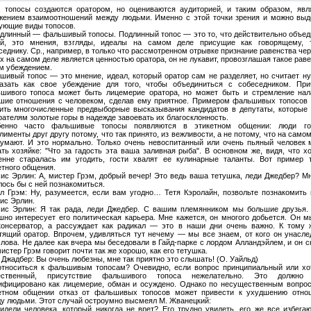
, топосы создаются оратором, но оцениваются аудиторией, и таким образом, явл
жением взаимоотношений между людьми. Именно с этой точки зрения и можно выд
ующие виды топосов.
одлинный — фальшивый топосы. Подлинный топос — это то, что действительно объед
й, это мнения, взгляды, идеалы на самом деле присущие как говорящему, 
седнику. Ср., например, в только что рассмотренном отрывке признание равенства че
х на самом деле является ценностью оратора, он не лукавит, провозглашая такое рав
м убеждением.
шивый топос — это мнение, идеал, который оратор сам не разделяет, но считает н
азать как свое убеждение для того, чтобы объединиться с собеседником. При
шивого топоса может быть лицемерие оратора, но может быть и стремление нал
шие отношения с человеком, сделав ему приятное. Примером фальшивых топосов 
ить многочисленные предвыборные высказывания кандидатов в депутаты, которые 
рателям золотые горы в надежде завоевать их благосклонность.
енно часто фальшивые топосы появляются в этикетном общении: люди го
лименты друг другу потому, что так принято, из вежливости, а не потому, что на само
думают. И это нормально. Только очень невоспитанный или очень пьяный человек 
ать хозяйке: "Что за гадость эта ваша заливная рыба". В основном же, видя, что х
енне старалась им угодить, гости хвалят ее кулинарные таланты. Вот пример т
етного общения.
ис Эрлин: А, мистер Грэм, добрый вечер! Это ведь ваша тетушка, леди Джедбер? Мн
лось бы с ней познакомиться.
л Грэм: Ну, разумеется, если вам угодно… Тетя Кэролайн, позвольте познакомить 
ис Эрлин.
ис Эрлин: Я так рада, леди Джедбер. С вашим племянником мы большие друзья.
шно интересует его политическая карьера. Мне кажется, он многого добьется. Он м
консерватор, а рассуждает как радикал — это в наши дни очень важно. К тому 
тящий оратор. Впрочем, удивляться тут нечему — мы все знаем, от кого он унасле
слова. Не далее как вчера мы беседовали в Гайд-парке с лордом Алландэйлем, и он с
мистер Грэм говорит почти так же хорошо, как его тетушка.
 Джадбер: Вы очень любезны, мне так приятно это слышать! (О. Уайльд)
относиться к фальшивым топосам? Очевидно, если вопрос принципиальный или хо
ественный, присутствие фальшивого топоса нежелательно. Это должно
ифицировано как лицемерие, обман и осуждено. Однако по несущественным вопрос
етном общении отказ от фальшивых топосов может привести к ухудшению отно
у людьми. Этот случай остроумно высмеял М. Жванецкий:
идели человека, который никогда не врет? Его трудно увидеть, его же все избегаю