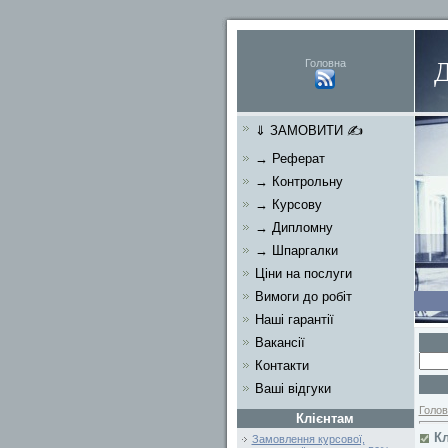
Головна
⇓ ЗАМОВИТИ ✍
→ Реферат
→ Контрольну
→ Курсову
→ Дипломну
→ Шпаргалки
Ціни на послуги
Вимоги до робіт
Наші гарантії
Вакансії
Контакти
Ваші відгуки
Голов
Клієнтам
Кл
Замовлення курсової,