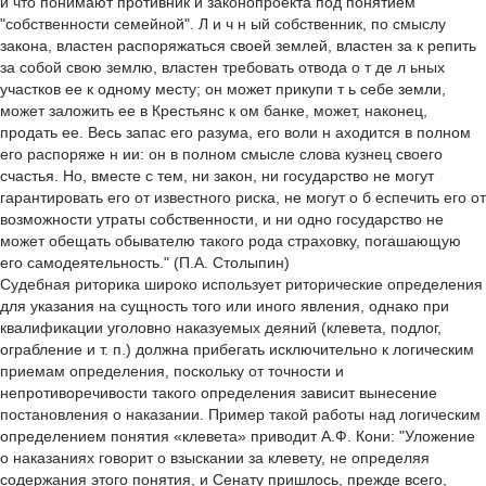
и что понимают противник и законопроекта под понятием
"собственности семейной". Л и ч н ый собственник, по смыслу
закона, властен распоряжаться своей землей, властен за к репить
за собой свою землю, властен требовать отвода о т де л ьных
участков ее к одному месту; он может прикупи т ь себе земли,
может заложить ее в Крестьянс к ом банке, может, наконец,
продать ее. Весь запас его разума, его воли н аходится в полном
его распоряже н ии: он в полном смысле слова кузнец своего
счастья. Но, вместе с тем, ни закон, ни государство не могут
гарантировать его от известного риска, не могут о б еспечить его от
возможности утраты собственности, и ни одно государство не
может обещать обывателю такого рода страховку, погашающую
его самодеятельность." (П.А. Столыпин)
Судебная риторика широко использует риторические определения
для указания на сущность того или иного явления, однако при
квалификации уголовно наказуемых деяний (клевета, подлог,
ограбление и т. п.) должна прибегать исключительно к логическим
приемам определения, поскольку от точности и
непротиворечивости такого определения зависит вынесение
постановления о наказании. Пример такой работы над логическим
определением понятия «клевета» приводит А.Ф. Кони: "Уложение
о наказаниях говорит о взыскании за клевету, не определяя
содержания этого понятия, и Сенату пришлось, прежде всего,