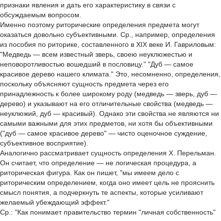
признаки явления и дать его характеристику в связи с
обсуждаемым вопросом.
Именно поэтому риторические определения предмета могут
оказаться довольно субъективными. Ср., например, определения
из пособия по риторике, составленного в XIX веке И. Гавриловым:
"Медведь — всем известный зверь, своею неуклюжестью и
неповоротливостью вошедший в пословицу." "Дуб — самое
красивое дерево нашего климата." Это, несомненно, определения,
поскольку объясняют сущность предмета через его
принадлежность к более широкому роду (медведь — зверь, дуб —
дерево) и указывают на его отличительные свойства (медведь —
неуклюжий, дуб — красивый). Однако эти свойства не являются ни
самыми важными для этих предметов, ни хотя бы объективными
("дуб — самое красивое дерево" — чисто оценочное суждение,
субъективное восприятие).
Аналогично рассматривает сущность определения Х. Перельман.
Он считает, что определение — не логическая процедура, а
риторическая фигура. Как он пишет, "мы имеем дело с
риторическим определением, когда оно имеет цель не прояснить
смысл понятия, а подчеркнуть те аспекты, которые усиливают
желаемый убеждающий эффект."
Ср.: "Как понимает правительство термин "личная собственность"