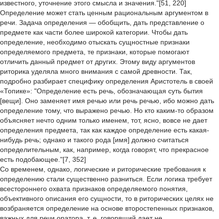
известного, уточнение этого смысла и значения."[51, 220]
Определение может стать ценным рациональным аргументом в
речи. Задача определения — обобщить, дать представление о
предмете как части более широкой категории. Чтобы дать
определение, необходимо отыскать сущностные признаки
определяемого предмета, те признаки, которые помогают
отличить данный предмет от других. Этому виду аргументов
риторика уделяла много внимания с самой древности. Так,
подробно разбирает специфику определения Аристотель в своей
«Топике»: "Определение есть речь, обозначающая суть бытия
[вещи]. Оно заменяет имя речью или речь речью, ибо можно дать
определение тому, что выражено речью. Но кто каким-то образом
объясняет нечто одним только именем, тот, ясно, вовсе не дает
определения предмета, так как каждое определение есть какая-
нибудь речь; однако и такого рода [имя] должно считаться
определительным, как, например, когда говорят, что прекрасное
есть подобающее."[7, 352]
Со временем, однако, логические и риторические требования к
определению стали существенно разниться. Если логика требует
всестороннего охвата признаков определяемого понятия,
объективного описания его сущности, то в риторических целях не
возбраняется определение на основе второстепенных признаков,
важных для речи оратора, т. е. говорящий дает не