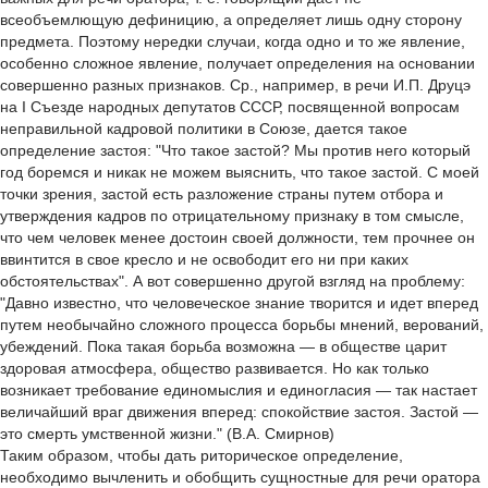
всеобъемлющую дефиницию, а определяет лишь одну сторону
предмета. Поэтому нередки случаи, когда одно и то же явление,
особенно сложное явление, получает определения на основании
совершенно разных признаков. Ср., например, в речи И.П. Друцэ
на I Съезде народных депутатов СССР, посвященной вопросам
неправильной кадровой политики в Союзе, дается такое
определение застоя: "Что такое застой? Мы против него который
год боремся и никак не можем выяснить, что такое застой. С моей
точки зрения, застой есть разложение страны путем отбора и
утверждения кадров по отрицательному признаку в том смысле,
что чем человек менее достоин своей должности, тем прочнее он
ввинтится в свое кресло и не освободит его ни при каких
обстоятельствах". А вот совершенно другой взгляд на проблему:
"Давно известно, что человеческое знание творится и идет вперед
путем необычайно сложного процесса борьбы мнений, верований,
убеждений. Пока такая борьба возможна — в обществе царит
здоровая атмосфера, общество развивается. Но как только
возникает требование единомыслия и единогласия — так настает
величайший враг движения вперед: спокойствие застоя. Застой —
это смерть умственной жизни." (В.А. Смирнов)
Таким образом, чтобы дать риторическое определение,
необходимо вычленить и обобщить сущностные для речи оратора