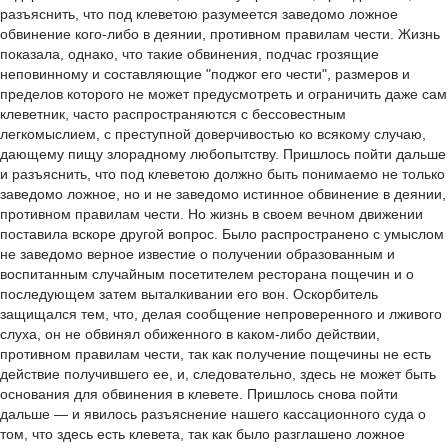
разъяснить, что под клеветою разумеется заведомо ложное
обвинение кого-либо в деянии, противном правилам чести. Жизнь
показала, однако, что такие обвинения, подчас грозящие
неповинному и составляющие "поджог его чести", размеров и
пределов которого не может предусмотреть и ограничить даже сам
клеветник, часто распространяются с бессовестным
легкомыслием, с преступной доверчивостью ко всякому случаю,
дающему пищу злорадному любопытству. Пришлось пойти дальше
и разъяснить, что под клеветою должно быть понимаемо не только
заведомо ложное, но и не заведомо истинное обвинение в деянии,
противном правилам чести. Но жизнь в своем вечном движении
поставила вскоре другой вопрос. Было распространено с умыслом
не заведомо верное известие о получении образованным и
воспитанным случайным посетителем ресторана пощечин и о
последующем затем выталкивании его вон. Оскорбитель
защищался тем, что, делая сообщение непроверенного и лживого
слуха, он не обвинял обиженного в каком-либо действии,
противном правилам чести, так как получение пощечины не есть
действие получившего ее, и, следовательно, здесь не может быть
основания для обвинения в клевете. Пришлось снова пойти
дальше — и явилось разъяснение нашего кассационного суда о
том, что здесь есть клевета, так как было разглашено ложное