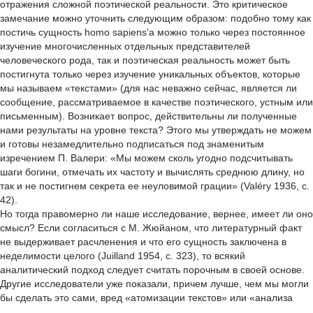
отражения сложной поэтической реальности. Это критическое
замечание можно уточнить следующим образом: подобно тому как
постичь сущность homo sapiens'a можно только через постоянное
изучение многочисленных отдельных представителей
человеческого рода, так и поэтическая реальность может быть
постигнута только через изучение уникальных объектов, которые
мы называем «текстами» (для нас неважно сейчас, является ли
сообщение, рассматриваемое в качестве поэтического, устным или
письменным). Возникает вопрос, действительны ли полученные
нами результаты на уровне текста? Этого мы утверждать не можем
и готовы незамедлительно подписаться под знаменитым
изречением П. Валери: «Мы можем сколь угодно подсчитывать
шаги богини, отмечать их частоту и вычислять среднюю длину, но
так и не постигнем секрета ее неуловимой грации» (Valéry 1936, с.
42).
Но тогда правомерно ли наше исследование, вернее, имеет ли оно
смысл? Если согласиться с М. Жюйаном, что литературный факт
не выдерживает расчленения и что его сущность заключена в
неделимости целого (Juilland 1954, с. 323), то всякий
аналитический подход следует считать порочным в своей основе.
Другие исследователи уже показали, причем лучше, чем мы могли
бы сделать это сами, вред «атомизации текстов» или «анализа