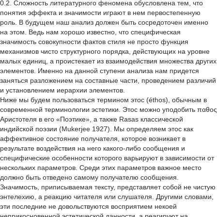
0.2. Сложность литературного феномена обусловлена тем, что
понятия эффекта и значимости играют в нем первостепенную
роль. В будущем наш анализ должен быть сосредоточен именно
на этом. Ведь нам хорошо известно, что специфическая
значимость совокупности фактов стиля не просто функция
механизмов чисто структурного порядка, действующих на уровне
малых единиц, а проистекает из взаимодействия множества других
элементов. Именно на данной ступени анализа нам придется
заняться разложением на составные части, проведением различий
и установлением иерархии элементов.
Ниже мы будем пользоваться термином этос (éthos), обычным в
современной терминологии эстетики. Этос можно уподобить παθος
Аристотеля в его «Поэтике», a также Rasas классической
индийской поэзии (Mukеrjее 1927). Мы определяем этос как
аффективное состояние получателя, которое возникает в
результате воздействия на него какого-либо сообщения и
специфические особенности которого варьируют в зависимости от
нескольких параметров. Среди этих параметров важное место
должно быть отведено самому получателю сообщения.
Значимость, приписываемая тексту, представляет собой не чистую
энтелехию, а реакцию читателя или слушателя. Другими словами,
эти последние не довольствуются восприятием некоей
неприкосновенной эстетической данности, а реагируют на