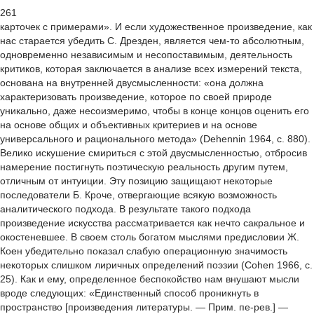
261
карточек с примерами». И если художественное произведение, как
нас старается убедить С. Дрезден, является чем-то абсолютным,
одновременно независимым и несопоставимым, деятельность
критиков, которая заключается в анализе всех измерений текста,
основана на внутренней двусмысленности: «она должна
характеризовать произведение, которое по своей природе
уникально, даже несоизмеримо, чтобы в конце концов оценить его
на основе общих и объективных критериев и на основе
универсального и рационального метода» (Dehennin 1964, с. 880).
Велико искушение смириться с этой двусмысленностью, отбросив
намерение постигнуть поэтическую реальность другим путем,
отличным от интуиции. Эту позицию защищают некоторые
последователи Б. Кроче, отвергающие всякую возможность
аналитического подхода. В результате такого подхода
произведение искусства рассматривается как нечто сакральное и
окостеневшее. В своем столь богатом мыслями предисловии Ж.
Коен убедительно показал слабую операционную значимость
некоторых слишком лиричных определений поэзии (Cohen 1966, с.
25). Как и ему, определенное беспокойство нам внушают мысли
вроде следующих: «Единственный способ проникнуть в
пространство [произведения литературы. — Прим. пе-рев.] —