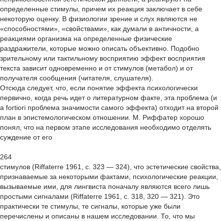
определенные стимулы, причем их реакция заключает в себе
некоторую оценку. В физиологии зрение и слух являются не
«способностями», «свойствами», как думали в античности, а
реакциями организма на определенные физические
раздражители, которые можно описать объективно. Подобно
зрительному или тактильному восприятию эффект восприятия
текста зависит одновременно и от стимулов (метабол) и от
получателя сообщения (читателя, слушателя).
Отсюда следует, что, если понятие эффекта психологически
первично, когда речь идет о литературном факте, эта проблема (и
a fortiori проблема значимости самого эффекта) отходит на второй
план в эпистемологическом отношении. М. Риффатер хорошо
понял, что на первом этапе исследования необходимо отделять
суждение от его
264
cтимулов (Riffaterre 1961, с. 323 — 324), что эстетические свойства,
признаваемые за некоторыми фактами, психологические реакции,
вызываемые ими, для лингвиста поначалу являются всего лишь
простыми сигналами (Riffaterre 1961, с. 318, 320 — 321). Это
практически те стимулы, те сигналы, которые уже были
перечислены и описаны в нашем исследовании. То, что мы