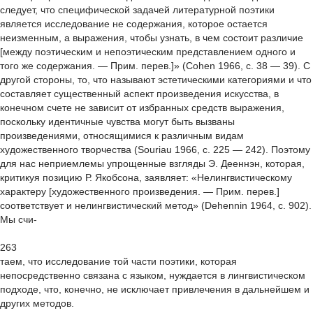
следует, что специфической задачей литературной поэтики
является исследование не содержания, которое остается
неизменным, а выражения, чтобы узнать, в чем состоит различие
[между поэтическим и непоэтическим представлением одного и
того же содержания. — Прим. перев.]» (Cohen 1966, с. 38 — 39). С
другой стороны, то, что называют эстетическими категориями и что
составляет существенный аспект произведения искусства, в
конечном счете не зависит от избранных средств выражения,
поскольку идентичные чувства могут быть вызваны
произведениями, относящимися к различным видам
художественного творчества (Souriau 1966, с. 225 — 242). Поэтому
для нас неприемлемы упрощенные взгляды Э. Дееннэн, которая,
критикуя позицию Р. Якобсона, заявляет: «Нелингвистическому
характеру [художественного произведения. — Прим. перев.]
соответствует и нелингвистический метод» (Dehennin 1964, с. 902).
Мы счи-
263
таем, что исследование той части поэтики, которая
непосредственно связана с языком, нуждается в лингвистическом
подходе, что, конечно, не исключает привлечения в дальнейшем и
других методов.