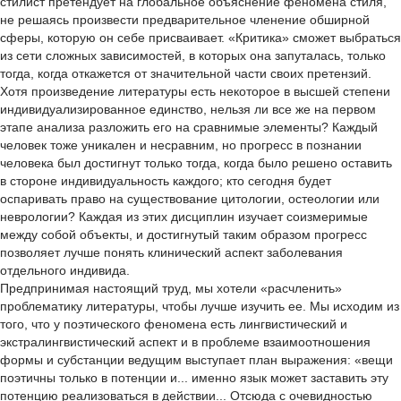
стилист претендует на глобальное объяснение феномена стиля,
не решаясь произвести предварительное членение обширной
сферы, которую он себе присваивает. «Критика» сможет выбраться
из сети сложных зависимостей, в которых она запуталась, только
тогда, когда откажется от значительной части своих претензий.
Хотя произведение литературы есть некоторое в высшей степени
индивидуализированное единство, нельзя ли все же на первом
этапе анализа разложить его на сравнимые элементы? Каждый
человек тоже уникален и несравним, но прогресс в познании
человека был достигнут только тогда, когда было решено оставить
в стороне индивидуальность каждого; кто сегодня будет
оспаривать право на существование цитологии, остеологии или
неврологии? Каждая из этих дисциплин изучает соизмеримые
между собой объекты, и достигнутый таким образом прогресс
позволяет лучше понять клинический аспект заболевания
отдельного индивида.
Предпринимая настоящий труд, мы хотели «расчленить»
проблематику литературы, чтобы лучше изучить ее. Мы исходим из
того, что у поэтического феномена есть лингвистический и
экстралингвистический аспект и в проблеме взаимоотношения
формы и субстанции ведущим выступает план выражения: «вещи
поэтичны только в потенции и... именно язык может заставить эту
потенцию реализоваться в действии... Отсюда с очевидностью