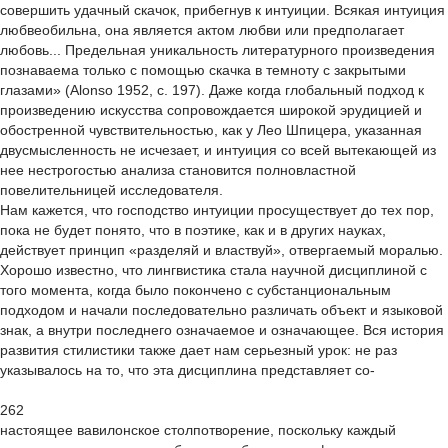
совершить удачный скачок, прибегнув к интуиции. Всякая интуиция
любвеобильна, она является актом любви или предполагает
любовь... Предельная уникальность литературного произведения
познаваема только с помощью скачка в темноту с закрытыми
глазами» (Alonso 1952, с. 197). Даже когда глобальный подход к
произведению искусства сопровождается широкой эрудицией и
обостренной чувствительностью, как у Лео Шпицера, указанная
двусмысленность не исчезает, и интуиция со всей вытекающей из
нее нестрогостью анализа становится полновластной
повелительницей исследователя.
Нам кажется, что господство интуиции просуществует до тех пор,
пока не будет понято, что в поэтике, как и в других науках,
действует принцип «разделяй и властвуй», отвергаемый моралью.
Хорошо известно, что лингвистика стала научной дисциплиной с
того момента, когда было покончено с субстанциональным
подходом и начали последовательно различать объект и языковой
знак, а внутри последнего означаемое и означающее. Вся история
развития стилистики также дает нам серьезный урок: не раз
указывалось на то, что эта дисциплина представляет со-
262
настоящее вавилонское столпотворение, поскольку каждый