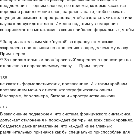
предложения — одним словом, все приемы, которые касаются
порядка и расположения слов, нацелены на то, чтобы создать
ощущение языкового пространства, чтобы заставить читателя или
слушателя «увидеть» язык. Именно под этим углом зрения
воспринимается метатаксис в своих наиболее формальных, чтобы
* За прилагательным vide 'пустой' во французском языке
закреплена постпозиция по отношению к определяемому слову. —
Прим. перев.
** За прилагательным beau 'красивый' закреплена препозиция но
отношению к определяемому слову. — Прим. перев.
158
не сказать формалистических, проявлениях. И к таким крайним
проявлениям можно отнести «топографические» опыты
Малларме, Аполлинера, Бютора и «пространственников».
* * *
В заключение подчеркнем, что система французского синтаксиса
допускает отклонения и порождает фигуры на всех своих уровнях.
Создается даже впечатление, что каждый из ее главных
различительных признаков как бы специально приспособлен для