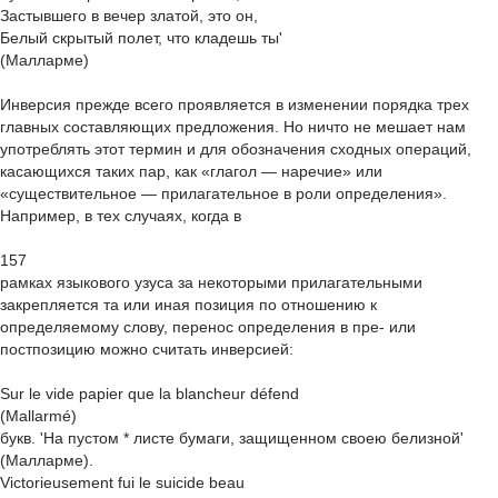
Застывшего в вечер златой, это он,
Белый скрытый полет, что кладешь ты'
(Малларме)
Инверсия прежде всего проявляется в изменении порядка трех
главных составляющих предложения. Но ничто не мешает нам
употреблять этот термин и для обозначения сходных операций,
касающихся таких пар, как «глагол — наречие» или
«существительное — прилагательное в роли определения».
Например, в тех случаях, когда в
157
рамках языкового узуса за некоторыми прилагательными
закрепляется та или иная позиция по отношению к
определяемому слову, перенос определения в пре- или
постпозицию можно считать инверсией:
Sur le vide papier que la blancheur défend
(Mallarmé)
букв. 'На пустом * листе бумаги, защищенном своею белизной'
(Малларме).
Victorieusement fui le suicide beau