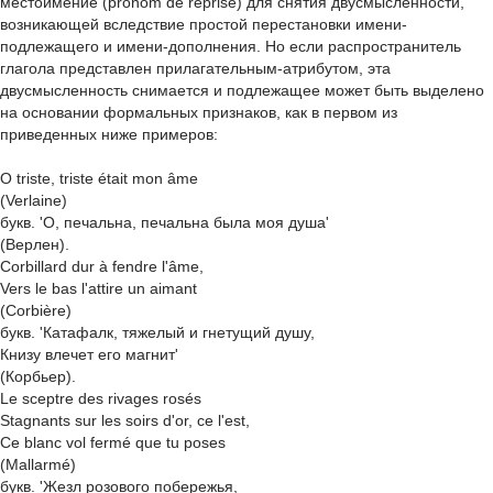
местоимение (pronom de reprise) для снятия двусмысленности,
возникающей вследствие простой перестановки имени-
подлежащего и имени-дополнения. Но если распространитель
глагола представлен прилагательным-атрибутом, эта
двусмысленность снимается и подлежащее может быть выделено
на основании формальных признаков, как в первом из
приведенных ниже примеров:
О triste, triste était mon âme
(Verlaine)
букв. 'О, печальна, печальна была моя душа'
(Верлен).
Corbillard dur à fendre l'âme,
Vers le bas l'attire un aimant
(Corbière)
букв. 'Катафалк, тяжелый и гнетущий душу,
Книзу влечет его магнит'
(Корбьер).
Le sceptre des rivages rosés
Stagnants sur les soirs d'or, ce l'est,
Ce blanc vol fermé que tu poses
(Mallarmé)
букв. 'Жезл розового побережья,