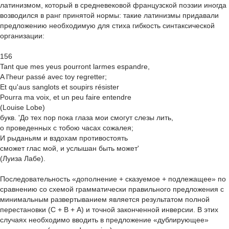
латинизмом, который в средневековой французской поэзии иногда
возводился в ранг принятой нормы: такие латинизмы придавали
предложению необходимую для стиха гибкость синтаксической
организации:
156
Tant que mes yeus pourront larmes espandre,
A l'heur passé avec toy regretter;
Et qu'aus sanglots et soupirs résister
Pourra ma voix, et un peu faire entendre
(Louise Lobe)
букв. 'До тех пор пока глаза мои смогут слезы лить,
о проведенных с тобою часах сожалея;
И рыданьям и вздохам противостоять
сможет глас мой, и услышан быть может'
(Луиза Лабе).
Последовательность «дополнение + сказуемое + подлежащее» по
сравнению со схемой грамматически правильного предложения с
минимальным развертыванием является результатом полной
перестановки (С + В + A) и точной законченной инверсии. В этих
случаях необходимо вводить в предложение «дублирующее»