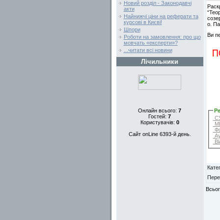
Новий розділ - Законодавчі
Раск
акти
“Тео
Найнижчі ціни на реферати та
созе
курсові в Києві!
о. П
Шпори
Ви п
Роботи на замовлення: про що
мовчать «експерти»?
...читати всі новини
Лічильники
Ре
Онлайн всього:
7
Гостей:
7
СУ
Користувачів:
0
МЕ
Фо
Сайт onLine 6393-й день.
Ау
ВИ
Катег
Пере
Всьог