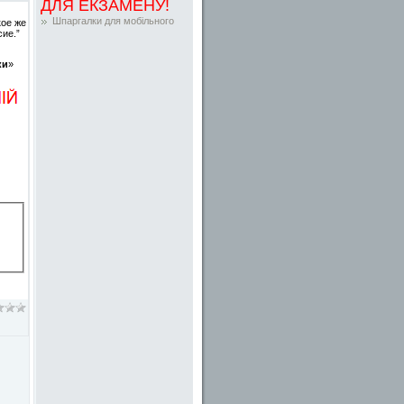
ДЛЯ ЕКЗАМЕНУ!
Шпаргалки для мобільного
ое же
ие.”
ки
»