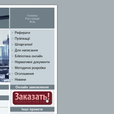
Головна
Реєстрація
Вхід
Реферати
Публікації
Шпаргалки!
Для написання
Бібліотека онлайн
Нормативні документи
Методичні розробки
Оголошення
ції
Новини
Онлайн замовлення
Інші проекти