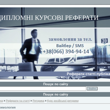
ДИПЛОМНІ КУРСОВІ РЕФЕРАТИ
Реферати статті публіка
Пошук по сайту
Пошук по сайту
на
»
Реферати та статті
»
Риторика
»
Курс російської риторики
тимология