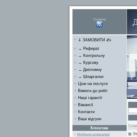
Головна
⇓ ЗАМОВИТИ ✍
→ Реферат
→ Контрольну
→ Курсову
→ Дипломну
→ Шпаргалки
Ціни на послуги
Вимоги до робіт
Наші гарантії
Вакансії
Контакти
Ваші відгуки
Голов
Клієнтам
Э
Мобільна шпаргалка!