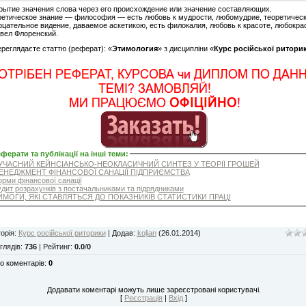
рытие значения слова через его происхождение или значение составляющих.
ретическое знание — философия — есть любовь к мудрости, любомудрие, теоретическ
рцательное видение, даваемое аскетикою, есть филокалия, любовь к красоте, любокрас
авел Флоренский.
ереглядаєте статтю (реферат): «
Этимология
» з дисципліни «
Курс російської ритори
ферати та публікації на інші теми
:
ЧАСНИЙ КЕЙНСІАНСЬКО-НЕОКЛАСИЧНИЙ СИНТЕЗ У ТЕОРІЇ ГРОШЕЙ
НЕДЖМЕНТ ФІНАНСОВОЇ САНАЦІЇ ПІДПРИЄМСТВА
рми фінансової санації
дит розрахунків з постачальниками та підрядниками
МОГИ, ЯКІ СТАВЛЯТЬСЯ ДО ПОКАЗНИКІВ СТАТИСТИКИ ПРАЦІ
орія
:
Курс російської риторики
|
Додав
:
koljan
(26.01.2014)
глядів
:
736
|
Рейтинг
:
0.0
/
0
о коментарів
:
0
Додавати коментарі можуть лише зареєстровані користувачі.
[
Реєстрація
|
Вхід
]