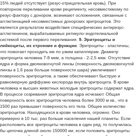
15% людей отсутствует (резус-отрицательная кровь). При
повторном переливании крови реципиенту, несовместимому по
резус-фактору с донором, возникают осложнения, связанные с
агглютинацией несовместимых донорских эритроцитов. Это
является результатом воздействия специфических антирезус-
агглютининов, вырабатываемых ретикуло-эндотелиальной
системой после первого переливания.
9. Эритроциты и
лейкоциты, их строение и функции
. Эритроциты - эластичны,
что помогает проходить им по узким капиллярам. Диаметр
эритроцита человека 7-8 мкм, а толщина - 2-2,5 мкм. Отсутствие
ядра и форма двояковогнутой линзы (поверхность двояковогнутой
линзы в 1,6 раза больше поверхности шара) увеличивают
поверхность эритроцитов, а также обеспечивают быструю и
равномерную диффузию кислорода внутрь эритроцита. В крови
человека и высших животных молодые эритроциты содержат ядра.
В процессе созревания эритроцитов ядра исчезают. Общая
поверхность всех эритроцитов человека более 3000 м кв., что в
1500 раз превышает поверхность его тела. Общее количество
эритроцитов. Находящихся в крови человека, огромно. Оно
примерно в 10 тыс. раз больше населения нашей планеты. Если
расположить все эритроциты человека в один ряд, то получилась
бы цепочка длиной около 150000 км; если положить эритроциты