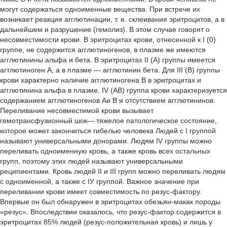
могут содержаться одноименные вещества. При встрече их
возникает реакция агглютинации, т. е. склеивания эритроцитов, а в
дальнейшем и разрушение (гемолиз). В этом случае говорят о
несовместимости крови. В эритроцитах крови, отнесенной к I (0)
группе, не содержится агглютиногенов, в плазме же имеются
агглютинины альфа и бета. В эритроцитах II (А) группы имеется
агтлютиноген А, а в плазме — агглютинин бета. Для III (В) группы
крови характерно наличие агглютиногена В в эритроцитах и
агглютинина альфа в плазме. IV (АВ) группа крови характеризуется
содержанием агглютиногенов Аи В и отсутствием агглютининов.
Переливание несовместимой крови вызывает
гемотрансфузионный шок— тяжелое патологическое состояние,
которое может закончиться гибелью человека Людей с I группой
называют универсальными донорами. Людям IV группы можно
переливать одноименную кровь, а также кровь всех остальных
групп, поэтому этих людей называют универсальными
реципиентами. Кровь людей II и III групп можно переливать людям
с одноименной, а также с IУ группой. Важное значение при
переливании крови имеет совместимость по резус-фактору.
Впервые он был обнаружен в эритроцитах обезьян-макак породы
«резус». Впоследствии оказалось, что резус-фактор содержится в
эритроцитах 85% людей (резус-положительная кровь) и лишь у