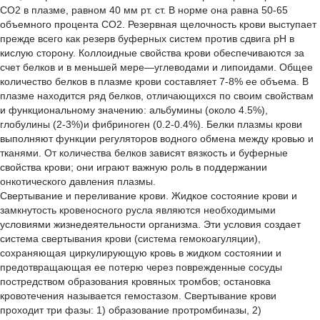
СО2 в плазме, равном 40 мм рт. ст. В норме она равна 50-65
объемного процента СО2. Резервная щелочность крови выступает
прежде всего как резерв буферных систем против сдвига рН в
кислую сторону. Коллоидные свойства крови обеспечиваются за
счет белков и в меньшей мере—углеводами и липоидами. Общее
количество белков в плазме крови составляет 7-8% ее объема. В
плазме находится ряд белков, отличающихся по своим свойствам
и функциональному значению: альбумины (около 4.5%),
глобулины (2-3%)и фибриноген (0.2-0.4%). Белки плазмы крови
выполняют функции регуляторов водного обмена между кровью и
тканями. От количества белков зависят вязкость и буферные
свойства крови; они играют важную роль в поддержании
онкотического давления плазмы.
Свертывание и переливание крови. Жидкое состояние крови и
замкнутость кровеносного русла являются необходимыми
условиями жизнедеятельности организма. Эти условия создает
система свертывания крови (система гемокоагуляции),
сохраняющая циркулирующую кровь в жидком состоянии и
предотвращающая ее потерю через поврежденные сосуды
постредством образования кровяных тромбов; остановка
кровотечения называется гемостазом. Cвертывание крови
проходит три фазы: 1) образование протромбиназы, 2)