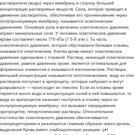
растворителя (воды) через мембрану в сторону большей
концентрации растворимых веществ. Сила, которая приводит в
движение растворитель, обеспечивая его проникновение через
полупроницаемую мембрану, называется осмотическим
давлением. Основную роль в величине осмотического давления
играют минеральные соли. У человека осмотическое давление
крови составляет около 770 кПа (7.5-8 атм.). Та часть
осмотического давления, которая обусловлена белками плазмы,
называется онкотическим. Клетки крови имеют осмотическое
давление одинаковое с плазмой. Раствор, имеющий осмотическое
давление, равное давлению крови, является оптимальным для
форменных элементов и называется изотоническим. Растворы
меньшей концентрации называются гипотоническими; вода из этих
растворов поступает в эритроциты, которые набухают и могут
разрываться — происходит их гемолиз. Если из плазмы крови
теряется много воды и концентрация солей в ней повышается, то
вода из эритроцитов начинает поступать в плазму через их
полупроницаемую мембрану, что вызывает сморщивание
эритроцитов; гипертонические растворы. Относительное
постоянство осмотического давления обеспечивается
осморецепторами и реализуется главным образом через органы
выделения Кровь имеет слабощелочную реакцию: рН