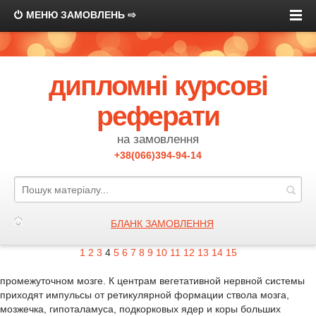
МЕНЮ ЗАМОВЛЕНЬ ⇨
дипломні курсові
реферати
на замовлення
+38(066)394-94-14
БЛАНК ЗАМОВЛЕННЯ
1
2
3
4
5
6
7
8
9
10
11
12
13
14
15
промежуточном мозге. К центрам вегетативной нервной системы
приходят импульсы от ретикулярной формации ствола мозга,
мозжечка, гипоталамуса, подкорковых ядер и коры больших