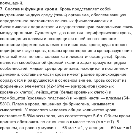
полушарий.
7. Состав и функции крови
. Кровь представляет собой внутреннюю жидкую среду (ткань) организма, обеспечивающую определенное постоянство основных физиологических и биохимических параметров и осуществляющую гуморальную связь между органами. Существует два понятия: периферическая кровь, состоящая из плазмы и находящихся в ней во взвешенном состоянии форменных элементов и система крови, куда относят периферическую кровь, органы кроветворения и кроверазрушения (костный мозг, печень, селезенка и лимфатические узлы). Кровь является своеобразной формой ткани и характеризуется рядом особенностей: жидкая среда организма, находится в постоянном движении, составные части крови имеют разное происхождение, образуются и разрушаются в основном вне ее. Кровь состоит из форменных элементов (42-46%) — эритроцитов (красных кровяных клеток), лейкоцитов (белых кровяных клеток) и тромбоцитов (кровяных пластинок) и жидкой части — плазмы (54-58%). Плазма крови, лишенная фибриногена, называется сывороткой. У взрослого человека общее количество крови составляет 5-8%массы тела, что соответствует 5-6л. Объем крови принято обозначать по отношению к массе тела (мл • кг1). В среднем, он равен у мужчин — 65 мл • кг1, у женщин — 60 мл • кг1 и у детей — около 70 мл • кг1. Количество эритроцитов в крови примерно в тысячу раз больше, чем лейкоцитов, и в десятки раз выше, чем тромбоцитов. Последние по своим размерам в несколько раз меньше, чем эритроциты. Поэтому эритроциты составляют более 90% всего объема, приходящегося на долю форменных элементов крови. Выраженное в процентах отношение объема форменных элементов к общему объему крови называется гематокритом. У мужчин гематокрит составляет в среднем—46%, у женщин—42%. Эта разница обусловлена тем, что у мужчин содержание эритроцитов в крови больше, чем у женщин. У детей гематокрит выше, чем у взрослых; в процессе старения гематокрит снижается. Увеличение гематокрита сопровождается возрастанием вязкости крови, которая у здорового взрослого человека составляет 4-5 ед. Поскольку периферическое сопротивление кровотоку прямопропорционально вязкости, любое существенное увеличение гематокрита приводит к повышению нагрузки на сердце, в результате чего кровообращение в некоторых органах может нарушаться. Кровь выполняет в организме целый ряд физиологических функций. 1)Транспортная функция крови заключается в переносе всех необходимых для жизнедеятельности организма веществ (питательных веществ, газов, гормонов, ферментов, метаболитов). 2)Дыхательная функция состоит в доставке кислорода от легких к тканям и углекислого газа от тканей к легким. Кислород переносится преимущественно эритроцитами в виде соединения с гемоглобином — оксигемоглобином (НвО2), углекислый газ — плазмой крови в форме бикарбонатных ионов (НСО3~). В обычных условиях при дыхании воздухом 1 г гемоглобина присоединяет 1.34 мл кислорода, а так как в одном литре крови содержится 140-160 г гемоглобина, то количество кислорода в нем составляет около 200 мл; эту величину принято называть кислородной емкостью крови 3)Питательная функция крови обусловлена переносом аминокислот, глюкозы, жиров, витаминов, ферментов и минеральных веществ от органов пищеварения к тканям, системам и депо 4)Терморегуляторная функция обеспечивается участием крови в переносе тепла от органов и тканей, в которых оно вырабатывается, к органам, отдающим тепло, что и поддерживает температурный гомеостаз. 5)Выделительная функция направлена на перенос продуктов обмена (мочевина, креатин, индикан, мочевая кислота, вода, соли и др.) от мест их образования к органам выделения (почки, легкие, потовые и слюнные железы). 6)Защитная функция формирование иммунитета, который может быть как врожденным, так и приобретенным. Различают также тканевой и клеточный иммунитет. Первый из них обусловлен выработкой антител в ответ на поступление в организм микробов, вирусов, токсинов, ядов, чужеродных белков; второй связан с фагоцитозом, в котором ведущая роль принадлежит лейкоцитам, активно уничтожающим попадающие в организм микробы и инородные тела, а также собственные отмирающие и мутагенные клетки. 7)Регуляторная функция гуморальная (перенос кровью гормонов, газов, минеральных веществ), и рефлекторной регуляции, связанной с влиянием крови на интерорецепторы сосудов. Противосвертывающая система крови В здоровом организме, особенно при заболеваниях, существует угроза внутрисосудистого тромбообразования. Однако кровь остается жидкой, так как существует сложный физиологический механизм, обуславливающий резистивность организма против внутрисосудистого свертывания и тромбообразования. Это противосвертывающая система крови. Это сложная система, основу действия которой составляют химические ферментативные реакции между факторами свертывающей и пртивосвертывающей систем. Вещества, препятствующие свертыванию крови, называются антикоагулянтами. Естественные антикоагулянты вырабатываются и содержатся в организме. Они бывают прямого и непрямого действия. К антикоагулянтам прямого действия относится, например, гепарин (образуется в печени). Гепарин препятствует действию тромбина на фибриноген и угнетает активность - инактивирует целый ряд других факторов свертывающей системы. Антикоагулянты непрямого действия угнетают образование активных факторов свертывания. Работа свертывающей и противосвертывающей систем, их взаимодействие в организме находятся под контролем центральной нервной системы. Кроветворение Кроветворение - процесс образования и развития форменных элементов крови. Различают эритропоэз - образование эритроцитов, лейкопоэз - образование лейкоцитов и тромбоцитопоэз - образование кровяных пластинок. Главным органом кроветворения, в котором развиваются зритроциты, гранулоциты и тромбоциты, является костный мозг. Лимфоциты образуются в лимфатических узлах и селезенке. Эритропоэз В сутки у человека образуется примерно 200-250 млрд. эритроцитов. Родоначальниками безъядерных эритроцитов являются обладающие ядром эритробласты красного костного мозга. В их протоплазме, точнее в гранулах, состоящих из рибосом, синтезируется гемоглобин. При синтезе гема, видимо, используется железо, входящее в состав двух белков - ферритина и сидерофилина. Поступающие в кровь из костного мозга эритроциты содержат базофильное вещество и называются ретикулоцитами. По величине они больше зрелых эритроцитов, их содержание в крови здорового человека не превышает 1%. Созревание ретикулоцитов, т. е. превращение их в зрелые эритроциты - нормоциты, совершается в течение нескольких часов; при этом базофильное вещество в них исчезает. Количество ретикулоцитов в крови служит показателем интенсивности образования эритроцитов в костном мозге. Срок жизни эритроцитов в среднем равен 120 дням. Для образования эритроцитов необходимо поступление в организм стимулирующих этот процесс витаминов - В12 и фолиевой кислоты. Первое из этих веществ примерно в 1000 раз активнее второго. Витамин В12 представляет собой внешний фактор кроветворения, поступающий в организм вместе с пищей из внешней среды. Он всасывается в пищеварительном тракте лишь в том случае, если железы желудка выделяют мукопротеид (внутренний фактор кроветворения), который по некоторым данным катализирует ферментативный процесс, непосредственно связанный с усвоением витамина В12. При отсутствии внутреннего фактора нарушается поступление витамина В12, что приводит к нарушению образования эритроцитов в костном мозге. Разрушение отживших эритроцитов происходит непрерывно путем их гемолиза в клетках ретикуло-эндотелиальмой системы, в первую очередь в печени и селезенке. Лейкопоэз и тромбоцитопоэз Образование и разрушение лейкоцитов и тромбоцитов так же, как и эритроцитов, происходит непрерывно, причем срок жизни различных видов лейкоцитов, циркулирующих в крови, составляет от нескольких часов до 2-3 суток. Условия, необходимые для лейкопоэза и тромбоцитопоэза, изучены гораздо хуже, чем для эритропоэза. Регуляция кроветворения Количество образующихся эритроцитов, лейкоцитов и тромбоцитов соответствует количеству разрушающихся клеток, так что общее их число остается постоянным. Органы системы крови (костный мозг, селезенка, печень, лимфатические узлы) содержат большое количество рецепторов, раздражение которых вызывает различные физиологические реакции. Таким образом, имеется двусторонняя связь этих органов с нервной системой: они получают сигналы из центральной нервной системы (которые регулируют их состояние) и в свою очередь являются источником рефлексов, изменяющих состояние их самих и организма в целом. Регуляция эритропоэза При кислородном голодании, вызванном любыми причинами, число эритроцитов в крови возрастает. При кислородном голодании, вызванном потерей крови, значительным разрушением эритроцитов в результате отравления некоторыми ядами, вдыханием газовых смесей с низким содержанием кислорода, продолжительным пребыванием на больших высотах и т. п., в организме возникают стимулирующие кроветворение вещества - эритропоэтины, представляющие собой гликопротеиды небольшой молекулярной массы. Регуляция выработки эритропоэтинов, а значит, и количества эритроцитов в крови осуществляется с помощью механизмов обратной связи. Гипоксия стимулирует выработку зритропоэтинов в почках (возможно, и в других тканях). Они, воздействуя на костный мозг, стимулируют эритропоэз. Увеличение числа эритроцитов улучшает транспортировку кислорода и тем самым уменьшает состояние гипоксии, что, в свою очередь, тормозит выработку эритропоэтинов. В стимуляции зритропоэза определенную роль играет нервная система. При раздражении нервов, идущих к костному мозгу, увеличивается содержание эритроцитов в крови. Регуляция лейкопоэза Продукция лейкоцитов стимулируется лейкопоэтинами, появляющимися после быстрого удаления из крови большого количества лейкоцитов. Химическая природа и место образования в организме лейкопоэтинов еще не изучены. На лейкопоэз оказывают стимулирующее влияние нуклеиновые кислоты, продукты распада тканей, возникающие при их повреждении и воспалении, и некоторые гормоны. Так, под действием гормонов гипофиза - адре