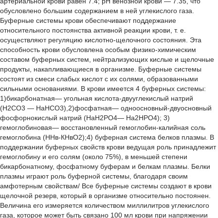
артериальной крови равен 7.4; рН венозной крови — 7.35, что
обусловлено большим содержанием в ней углекислого газа.
Буферные системы крови обеспечивают поддержание
относительного постоянства активной реакции крови, т. е.
осуществляют регуляцию кислотно-щелочного состояния. Эта
способность крови обусловлена особым физико-химическим
составом буферных систем, нейтрализующих кислые и щелочные
продукты, накапливающиеся в организме. Буферные системы
состоят из смеси слабых кислот с их солями, образованными
сильными основаниями. В крови имеется 4 буферных системы:
1)бикарбонатная— угольная кислота-двууглекислый натрий
(Н2СО3 — НаНСО3),2)фосфатная— одноосновный-двуосновный
фосфорнокислый натрий (НаН2РО4— На2НРО4); 3)
гемоглобиновая— восстановленный гемоглобин-калийная соль
гемоглобина (ННв-КНвО2);4) буферная система белков плазмы. В
поддержании буферных свойств крови ведущая роль принадлежит
гемоглобину и его солям (около 75%), в меньшей степени
бикарбонатному, фосфатному буферам и белкам плазмы. Белки
плазмы играют роль буферной системы, благодаря своим
амфотерным свойствам/ Все буферные системы создают в крови
щелочной резерв, который в организме относительно постоянен.
Величина его измеряется количеством миллилитров углекислого
газа, которое может быть связано 100 мл крови при напряжении