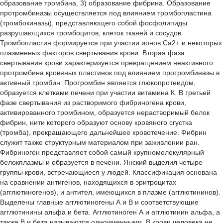
образование тромбина, 3) образование фибрина. Образование
протромбиназы осуществляется под влиянием тромбопластина
(тромбокиназы), представляющего собой фосфолипиды
разрушающихся тромбоцитов, клеток тканей и сосудов.
Тромбопластин формируется при участии ионов Са2+ и некоторых
плазменных факторов свертывания крови. Вторая фаза
свертывания крови характеризуется превращением неактивного
протромбина кровяных пластинок под влиянием протромбиназы в
активный тромбин. Протромбин является глюкопротеидом,
образуется клетками печени при участии витамина К. В третьей
фазе свертывания из растворимого фибриногена крови,
активированного тромбином, образуется нерастворимый белок
фибрин, нити которого образуют основу кровяного сгустка
(тромба), прекращающего дальнейшее кровотечение. Фибрин
служит также структурным материалом при заживлении ран.
Фибриноген представляет собой самый крупномолекулярный
белокплазмы и образуется в печени. Янский выделил четыре
группы крови, встречающиеся у людей. Классификация основана
на сравнении антигенов, находящихся в эритроцитах
(агглютиногенов), и антител, имеющихся в плазме (агглютининов).
Выделены главные агглютиногены А и В и соответствующие
агглютинины альфа и бета. Агглютиноген А и агглютинин альфа, а
также В и бета называются одноименными. В крови человека не