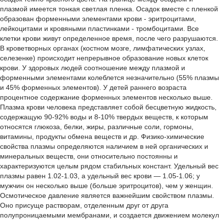
плазмой имеется тонкая светлая пленка. Осадок вместе с пленкой
образован форменными элементами крови - эритроцитами,
лейкоцитами и кровяными пластинками - тромбоцитами. Все
клетки крови живут определенное время, после чего разрушаются.
В кроветворных органах (костном мозге, лимфатических узлах,
селезенке) происходит непрерывное образование новых клеток
крови. У здоровых людей соотношение между плазмой и
форменными элементами колеблется незначительно (55% плазмы
и 45% форменных элементов). У детей раннего возраста
процентное содержание форменных элементов несколько выше.
Плазма крови человека представляет собой бесцветную жидкость,
содержащую 90-92% воды и 8-10% твердых веществ, к которым
относятся глюкоза, белки, жиры, различные соли, гормоны,
витамины, продукты обмена веществ и др. Физико-химические
свойства плазмы определяются наличием в ней органических и
минеральных веществ, они относительно постоянны и
характеризуются целым рядом стабильных констант. Удельный вес
плазмы равен 1.02-1.03, а удельный вес крови — 1.05-1.06; у
мужчин он несколько выше (больше эритроцитов), чем у женщин.
Осмотическое давление является важнейшим свойством плазмы.
Оно присуще растворам, отделенным друг от друга
полупроницаемыми мембранами, и создается движением молекул