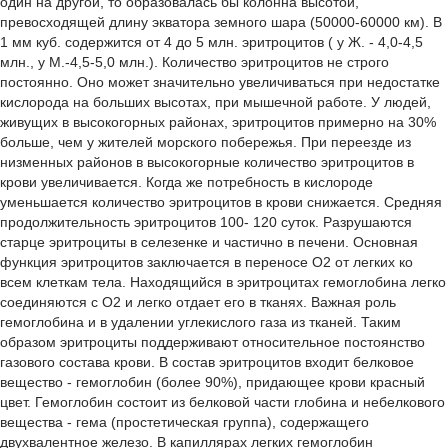
один на другой, то образовалась бы колонна высотой,
превосходящей длину экватора земного шара (50000-60000 км). В
1 мм куб. содержится от 4 до 5 млн. эритроцитов ( у Ж. - 4,0-4,5
млн., у М.-4,5-5,0 млн.). Количество эритроцитов не строго
постоянно. Оно может значительно увеличиваться при недостатке
кислорода на больших высотах, при мышечной работе. У людей,
живущих в высокогорных районах, эритроцитов примерно на 30%
больше, чем у жителей морского побережья. При переезде из
низменных районов в высокогорные количество эритроцитов в
крови увеличивается. Когда же потребность в кислороде
уменьшается количество эритроцитов в крови снижается. Средняя
продолжительность эритроцитов 100- 120 суток. Разрушаются
старце эритроциты в селезенке и частично в печени. Основная
функция эритроцитов заключается в переносе О2 от легких ко
всем клеткам тела. Находящийся в эритроцитах гемоглобина легко
соединяются с О2 и легко отдает его в тканях. Важная роль
гемоглобина и в удалении углекислого газа из тканей. Таким
образом эритроциты поддерживают относительное постоянство
газового состава крови. В состав эритроцитов входит белковое
вещество - гемоглобин (более 90%), придающее крови красный
цвет. Гемоглобин состоит из белковой части глобина и небелкового
вещества - гема (простетическая группа), содержащего
двухвалентное железо. В капиллярах легких гемоглобин