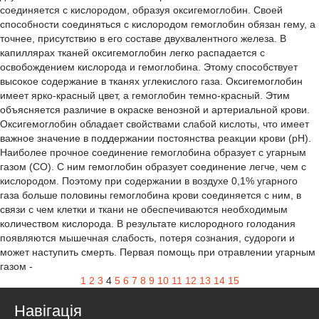
соединяется с кислородом, образуя оксигемоглобин. Своей
способности соединяться с кислородом гемоглобин обязан гему, а
точнее, присутствию в его составе двухвалентного железа. В
капиллярах тканей оксигемоглобин легко распадается с
освобождением кислорода и гемоглобина. Этому способствует
высокое содержание в тканях углекислого газа. Оксигемоглобин
имеет ярко-красный цвет, а гемоглобин темно-красный. Этим
объясняется различие в окраске венозной и артериальной крови.
Оксигемоглобин обладает свойствами слабой кислоты, что имеет
важное значение в поддержании постоянства реакции крови (рН).
Наиболее прочное соединение гемоглобина образует с угарным
газом (СО). С ним гемоглобин образует соединение легче, чем с
кислородом. Поэтому при содержании в воздухе 0,1% угарного
газа больше половины гемоглобина крови соединяется с ним, в
связи с чем клетки и ткани не обеспечиваются необходимым
количеством кислорода. В результате кислородного голодания
появляются мышечная слабость, потеря сознания, судороги и
может наступить смерть. Первая помощь при отравлении угарным
газом -
1
2
3
4
5
6
7
8
9
10
11
12
13
14
15
Навігація