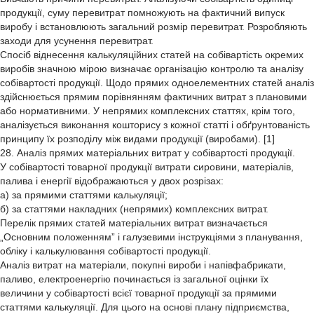
продукції, суму перевитрат помножують на фактичний випуск
виробу і встановлюють загальний розмір перевитрат. Розробляють
заходи для усунення перевитрат.
Спосіб віднесення калькуляційних статей на собівартість окремих
виробів значною мірою визначає організацію контролю та аналізу
собівартості продукції. Щодо прямих одноелементних статей аналіз
здійснюється прямим порівнянням фактичних витрат з плановими
або нормативними. У непрямих комплексних статтях, крім того,
аналізується виконання кошторису з кожної статті і обґрунтованість
принципу їх розподілу між видами продукції (виробами). [1]
28. Аналіз прямих матеріальних витрат у собівартості продукції.
У собівартості товарної продукції витрати сировини, матеріалів,
палива і енергії відображаються у двох розрізах:
а) за прямими статтями калькуляції;
б) за статтями накладних (непрямих) комплексних витрат.
Перелік прямих статей матеріальних витрат визначається
„Основним положенням” і галузевими інструкціями з планування,
обліку і калькулювання собівартості продукції.
Аналіз витрат на матеріали, покупні вироби і напівфабрикати,
паливо, електроенергію починається із загальної оцінки їх
величини у собівартості всієї товарної продукції за прямими
статтями калькуляції. Для цього на основі плану підприємства,