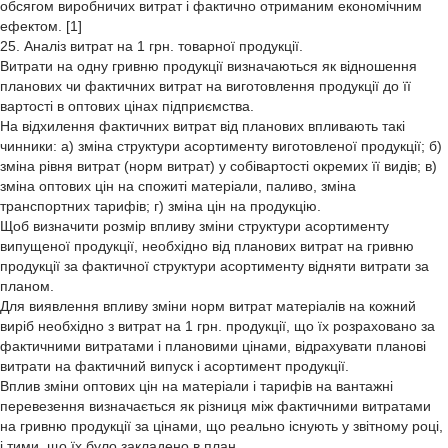
обсягом виробничих витрат і фактично отриманим економічним
ефектом. [1]
25. Аналіз витрат на 1 грн. товарної продукції.
Витрати на одну гривню продукції визначаються як відношення
планових чи фактичних витрат на виготовлення продукції до її
вартості в оптових цінах підприємства.
На відхилення фактичних витрат від планових впливають такі
чинники: а) зміна структури асортименту виготовленої продукції; б)
зміна рівня витрат (норм витрат) у собівартості окремих її видів; в)
зміна оптових цін на спожиті матеріали, паливо, зміна
транспортних тарифів; г) зміна цін на продукцію.
Щоб визначити розмір впливу зміни структури асортименту
випущеної продукції, необхідно від планових витрат на гривню
продукції за фактичної структури асортименту відняти витрати за
планом.
Для виявлення впливу зміни норм витрат матеріалів на кожний
виріб необхідно з витрат на 1 грн. продукції, що їх розраховано за
фактичними витратами і плановими цінами, відрахувати планові
витрати на фактичний випуск і асортимент продукції.
Вплив зміни оптових цін на матеріали і тарифів на вантажні
перевезення визначається як різниця між фактичними витратами
на гривню продукції за цінами, що реально існують у звітному році,
і тими, що їх було закладено в план.