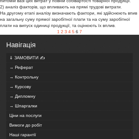
питомій вазі цих витрат у повній собівартості товарної продукції.
2) аналіз факторів, що впливають на прямі трудові витрати.
На другому етапі аналізу визначають фактори, які здійснюють впив
на загальну суму прямої заробітної плати та на суму заробітної
плати на випуск одиниці продукції, та оцінюють їх вплив.
1
2
3
4
5
6
7
Навігація
⇓ ЗАМОВИТИ ✍
→ Реферат
→ Контрольну
→ Курсову
→ Дипломну
→ Шпаргалки
Ціни на послуги
Вимоги до робіт
Наші гарантії