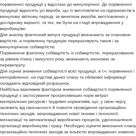
порівнянної продукції у відсотках до минулорічної. До порівнянної
продукції відносять усі вироби, що їх виготовляли на підприємстві в
минулому звітному періоді, за винятком виробів, виготовлених у
дослідному варіанті, та тих, які були на стадії впровадження у
виробництво.
Для аналізу фактичний випуск продукції визначають за плановою
вартістю, а порівнянну продукцію перераховують також і за
минулорічною собівартістю.
Порівнюючи фактичну собівартість із собівартістю, перерахованою
за рівнем плану і минулого року, визначають економію чи
перевитрату.
Для оцінки зниження собівартості всієї продукції, в т.ч. порівнянної і
непорівнянної, на підставі даних плану та облікової інформації
складають відповідний розрахунок.
Найбільш важливим фактором зниження собівартості порівнянної
продукції є застосування прогресивніших норм витрат
матеріальних ресурсів і трудових нормативів, що, у свою чергу,
залежить від своєчасності й повноти проведення організаційно-
технічних заходів, запровадження нової техніки і технології,
механізації та автоматизації виробничих процесів, удосконалення
організації виробництва і праці. Необхідно оцінити виконання плану
організаційно-технічних заходів за кількістю впроваджених новинок,