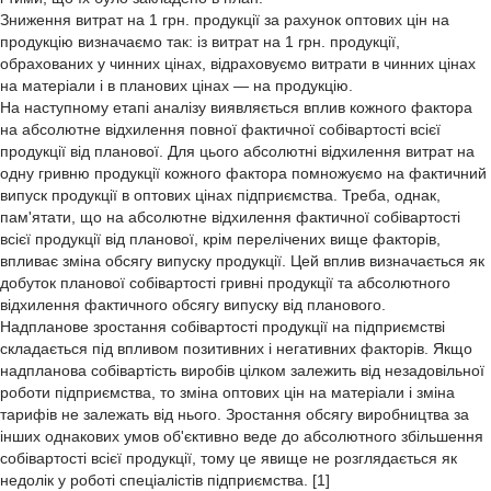
Зниження витрат на 1 грн. продукції за рахунок оптових цін на
продукцію визначаємо так: із витрат на 1 грн. продукції,
обрахованих у чинних цінах, відраховуємо витрати в чинних цінах
на матеріали і в планових цінах — на продукцію.
На наступному етапі аналізу виявляється вплив кожного фактора
на абсолютне відхилення повної фактичної собівартості всієї
продукції від планової. Для цього абсолютні відхилення витрат на
одну гривню продукції кожного фактора помножуємо на фактичний
випуск продукції в оптових цінах підприємства. Треба, однак,
пам'ятати, що на абсолютне відхилення фактичної собівартості
всієї продукції від планової, крім перелічених вище факторів,
впливає зміна обсягу випуску продукції. Цей вплив визначається як
добуток планової собівартості гривні продукції та абсолютного
відхилення фактичного обсягу випуску від планового.
Надпланове зростання собівартості продукції на підприємстві
складається під впливом позитивних і негативних факторів. Якщо
надпланова собівартість виробів цілком залежить від незадовільної
роботи підприємства, то зміна оптових цін на матеріали і зміна
тарифів не залежать від нього. Зростання обсягу виробництва за
інших однакових умов об'єктивно веде до абсолютного збільшення
собівартості всієї продукції, тому це явище не розглядається як
недолік у роботі спеціалістів підприємства. [1]