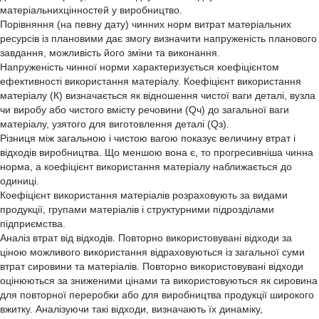
матеріальнихцінностей у виробництво.
Порівняння (на певну дату) чинних норм витрат матеріальних
ресурсів із плановими дає змогу визначити напруженість планового
завдання, можливість його зміни та виконання.
Напруженість чинної норми характеризується коефіцієнтом
ефективності використання матеріалу. Коефіцієнт використання
матеріалу (К) визначається як відношення чистої ваги деталі, вузла
чи виробу або чистого вмісту речовини (Qч) до загальної ваги
матеріалу, узятого для виготовлення деталі (Qз).
Різниця між загальною і чистою вагою показує величину втрат і
відходів виробництва. Що меншою вона є, то прогресивніша чинна
норма, а коефіцієнт використання матеріалу наближається до
одиниці.
Коефіцієнт використання матеріалів розраховують за видами
продукції, групами матеріалів і структурними підрозділами
підприємства.
Аналіз втрат від відходів. Повторно використовувані відходи за
ціною можливого використання відраховуються із загальної суми
втрат сировини та матеріалів. Повторно використовувані відходи
оцінюються за зниженими цінами та використовуються як сировина
для повторної переробки або для виробництва продукції широкого
вжитку. Аналізуючи такі відходи, визначають їх динаміку,