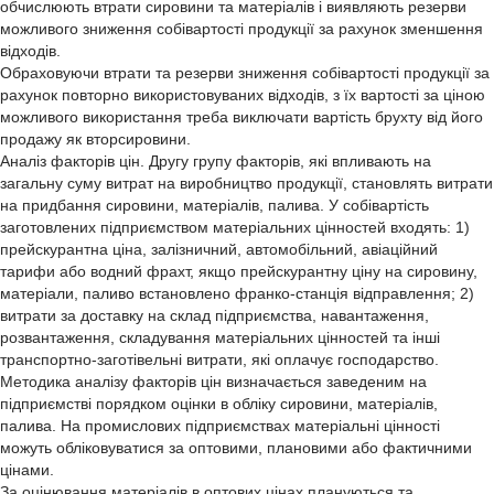
обчислюють втрати сировини та матеріалів і виявляють резерви
можливого зниження собівартості продукції за рахунок зменшення
відходів.
Обраховуючи втрати та резерви зниження собівартості продукції за
рахунок повторно використовуваних відходів, з їх вартості за ціною
можливого використання треба виключати вартість брухту від його
продажу як вторсировини.
Аналіз факторів цін. Другу групу факторів, які впливають на
загальну суму витрат на виробництво продукції, становлять витрати
на придбання сировини, матеріалів, палива. У собівартість
заготовлених підприємством матеріальних цінностей входять: 1)
прейскурантна ціна, залізничний, автомобільний, авіаційний
тарифи або водний фрахт, якщо прейскурантну ціну на сировину,
матеріали, паливо встановлено франко-станція відправлення; 2)
витрати за доставку на склад підприємства, навантаження,
розвантаження, складування матеріальних цінностей та інші
транспортно-заготівельні витрати, які оплачує господарство.
Методика аналізу факторів цін визначається заведеним на
підприємстві порядком оцінки в обліку сировини, матеріалів,
палива. На промислових підприємствах матеріальні цінності
можуть обліковуватися за оптовими, плановими або фактичними
цінами.
За оцінювання матеріалів в оптових цінах плануються та