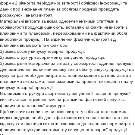
форми 2 річної та періодичної звітності і облікової інформації та
даних про виконання плану за обсягом продукції проводять
розрахунок і аналіз витрат.
Матеріальні витрати за всіма одноелементними статтями в
собівартості продукції оцінюють, зіставляючи фактичні витрати з
плановими та плановими, перерахованими на фактичний обсяг
виробленої продукції. На відхилення фактичних витрат від
планових впливають такі фактори:
1) зміна обсягу випуску товарної продукції;
2) зміна структури асортименту випущеної продукції;
3) зміна рівня матеріальних витрат у собівартості одиниці продукції.
Для визначення величини впливу зміни обсягу випуску продукції на
суму витрат необхідно витрати за планом кожної статті зіставити з
плановими витратами, помноженими на процент виконання плану
випуску товарної продукції.
Вплив зміни структури асортименту випущеної товарної продукції
визначається як різниця між витратами на фактичний випуск за
фактичної та планової структури.
Щоб визначити вплив зміни рівня витрат у собівартості окремих
видів продукції, необхідно з фактичних витрат за кожною статтею
відрахувати фактичні витрати відповідно до планових норм витрат і
фактичної структури асортименту випущеної товарної продукції.