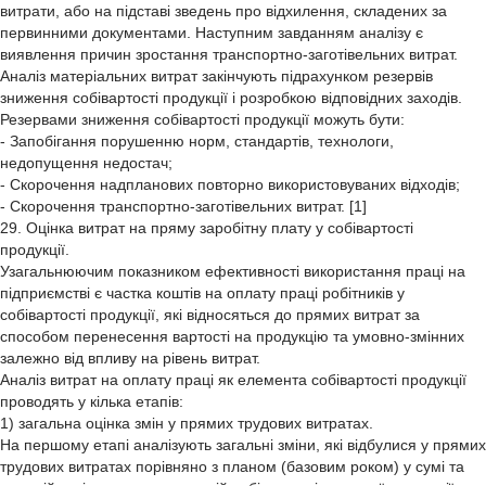
витрати, або на підставі зведень про відхилення, складених за
первинними документами. Наступним завданням аналізу є
виявлення причин зростання транспортно-заготівельних витрат.
Аналіз матеріальних витрат закінчують підрахунком резервів
зниження собівартості продукції і розробкою відповідних заходів.
Резервами зниження собівартості продукції можуть бути:
- Запобігання порушенню норм, стандартів, технологи,
недопущення недостач;
- Скорочення надпланових повторно використовуваних відходів;
- Скорочення транспортно-заготівельних витрат. [1]
29. Оцінка витрат на пряму заробітну плату у собівартості
продукції.
Узагальнюючим показником ефективності використання праці на
підприємстві є частка коштів на оплату праці робітників у
собівартості продукції, які відносяться до прямих витрат за
способом перенесення вартості на продукцію та умовно-змінних
залежно від впливу на рівень витрат.
Аналіз витрат на оплату праці як елемента собівартості продукції
проводять у кілька етапів:
1) загальна оцінка змін у прямих трудових витратах.
На першому етапі аналізують загальні зміни, які відбулися у прямих
трудових витратах порівняно з планом (базовим роком) у сумі та