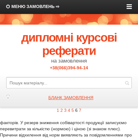
МЕНЮ ЗАМОВЛЕНЬ ⇨
дипломні курсові
реферати
на замовлення
+38(066)394-94-14
БЛАНК ЗАМОВЛЕННЯ
1
2
3
4
5
6
7
факторів. У резерв зниження собівартості продукції записуємо
перевитрати за кількістю (нормою) і ціною (зі знаком плюс).
Причини відхилення від норм виявляють за повідомленнями про