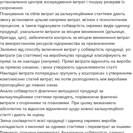
установлення центрів зосередження витрат і пошуку резервів їх
скорочення.
Планування та облік витрат за калькуляційними статтями дають
змогу встановити цільові напрями витрат, зв'язок з технологічним
процесом, а також підрахувати собівартість окремих видів одиниці
продукції, узагальнити витрати за місцем виникнення (дільниця,
бригада, цех), забезпечити контроль за місцем виникнення витрат
та використанням ресурсів підприємства за призначенням.
Залежно від способу включення витрат у собівартість продукції, усі
витрати (за статтями) на виробництво продукції класифікують як
прямі та як накладні (непрямі). Прямі витрати відносять на вироби
за прямою ознакою, і вони утворюють одноелементні статті.
Накладні витрати попередньо групують у кошторисах з утворенням
комплексних статей витрат, які потім розподіляють між виробами
пропорційно до певних ознак.
Аналіз собівартості фактично випущеної продукції за
калькуляційними статтями проводять, порівнюючи фактичні
витрати з огорічними та плановими. При цьому визначають
абсолютне та відносне відхилення щодо кожної калькуляційної
статті і дають їм оцінку.
Зміна сооївартості всієї продукції і одиниці окремих виробів
складається з економії за одними статтями і перевитрат за іншими.
Вивчають причини перевитрат. Аналізуючи собівартість одиниці