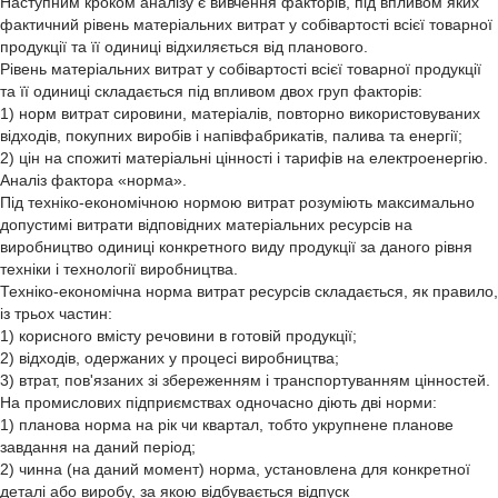
Наступним кроком аналізу є вивчення факторів, під впливом яких
фактичний рівень матеріальних витрат у собівартості всієї товарної
продукції та її одиниці відхиляється від планового.
Рівень матеріальних витрат у собівартості всієї товарної продукції
та її одиниці складається під впливом двох груп факторів:
1) норм витрат сировини, матеріалів, повторно використовуваних
відходів, покупних виробів і напівфабрикатів, палива та енергії;
2) цін на спожиті матеріальні цінності і тарифів на електроенергію.
Аналіз фактора «норма».
Під техніко-економічною нормою витрат розуміють максимально
допустимі витрати відповідних матеріальних ресурсів на
виробництво одиниці конкретного виду продукції за даного рівня
техніки і технології виробництва.
Техніко-економічна норма витрат ресурсів складається, як правило,
із трьох частин:
1) корисного вмісту речовини в готовій продукції;
2) відходів, одержаних у процесі виробництва;
3) втрат, пов'язаних зі збереженням і транспортуванням цінностей.
На промислових підприємствах одночасно діють дві норми:
1) планова норма на рік чи квартал, тобто укрупнене планове
завдання на даний період;
2) чинна (на даний момент) норма, установлена для конкретної
деталі або виробу, за якою відбувається відпуск