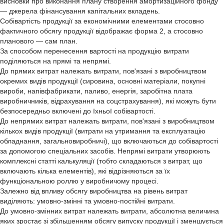
висновки про виконання плану створення амортизаційного фонду
— джерела фінансування капітальних вкладень.
Собівартість продукції за економічними елементами стосовно
фактичного обсягу продукції відображає форма 2, а стосовно
планового — сам план.
За способом перенесення вартості на продукцію витрати
поділяються на прямі та непрямі.
До прямих витрат належать витрати, пов'язані з виробництвом
окремих видів продукції (сировина, основні матеріали, покупні
вироби, напівфабрикати, паливо, енергія, заробітна плата
виробничників, відрахування на соцстрахування), які можуть бути
безпосередньо включені до їхньої собівартості.
До непрямих витрат належать витрати, пов'язані з виробництвом
кількох видів продукції (витрати на утримання та експлуатацію
обладнання, загальновиробничі), що включаються до собівартості
за допомогою спеціальних засобів. Непрямі витрати утворюють
комплексні статті калькуляції (тобто складаються з витрат, що
включають кілька елементів), які відрізняються за їх
функціональною роллю у виробничому процесі.
Залежно від впливу обсягу виробництва на рівень витрат
виділяють: умовно-змінні та умовно-постійні витрати.
До умовно-змінних витрат належать витрати, абсолютна величина
яких зростає зі збільшенням обсягу випуску продукції і зменшується