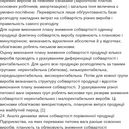
окремих виробів за певними ознаками (заробітною платою
основних робітників, амортизацією) і загальна їхня величина є
умовно-постійною. Перевіряється лише обґрунтованість бази
розподілу накладних витрат на собівартість різних виробів і
правильність самого розподілу.
Для оцінки виконання плану зниження собівартості одиниці
продукції фактичну собівартість виробу порівнюють з плановою і
минулорічною; визначають відхилення абсолютне й у відсотках;
обов'язково роблять письмові висновки.
Оцінку виконання плану зниження собівартості продукції кількох
виробів проводять з урахуванням диференціації собівартості і
рентабельності. Для цього всю продукцію розподіляють за такими
групами: нерентабельна (збиткова), низькорентабельна,
середньорентабельна, високорентабельна. Потім для кожної групи
виробів визначають структуру собівартості продукції і відсоток
виконання плану зниження собівартості. З урахуванням різної
питомої ваги окремих груп роблять висновки про резерви зниження
собівартості нерентабельних і малорентабельних виробів. Ці
висновки обов'язково використовують, плануючи випуск продукції
на майбутній період. [1]
24. Аналіз динаміки зміни собівартості порівнянної продукції.
Підприємства, на яких переважає питома вага раніше освоєних
виробів, планують та обліковують зниження собівартості