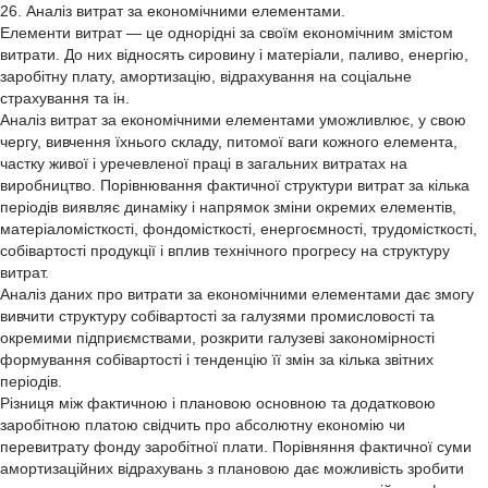
26. Аналіз витрат за економічними елементами.
Елементи витрат — це однорідні за своїм економічним змістом
витрати. До них відносять сировину і матеріали, паливо, енергію,
заробітну плату, амортизацію, відрахування на соціальне
страхування та ін.
Аналіз витрат за економічними елементами уможливлює, у свою
чергу, вивчення їхнього складу, питомої ваги кожного елемента,
частку живої і уречевленої праці в загальних витратах на
виробництво. Порівнювання фактичної структури витрат за кілька
періодів виявляє динаміку і напрямок зміни окремих елементів,
матеріаломісткості, фондомісткості, енергоємності, трудомісткості,
собівартості продукції і вплив технічного прогресу на структуру
витрат.
Аналіз даних про витрати за економічними елементами дає змогу
вивчити структуру собівартості за галузями промисловості та
окремими підприємствами, розкрити галузеві закономірності
формування собівартості і тенденцію її змін за кілька звітних
періодів.
Різниця між фактичною і плановою основною та додатковою
заробітною платою свідчить про абсолютну економію чи
перевитрату фонду заробітної плати. Порівняння фактичної суми
амортизаційних відрахувань з плановою дає можливість зробити