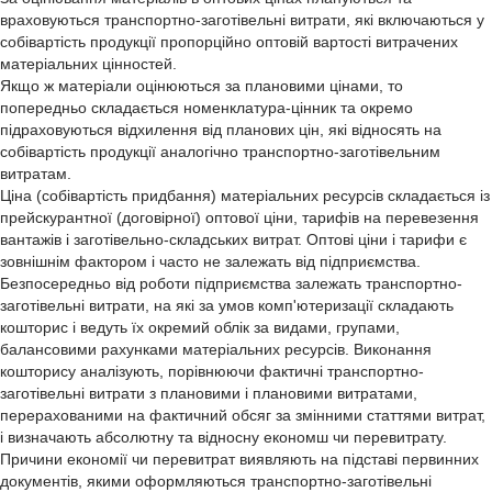
враховуються транспортно-заготівельні витрати, які включаються у
собівартість продукції пропорційно оптовій вартості витрачених
матеріальних цінностей.
Якщо ж матеріали оцінюються за плановими цінами, то
попередньо складається номенклатура-цінник та окремо
підраховуються відхилення від планових цін, які відносять на
собівартість продукції аналогічно транспортно-заготівельним
витратам.
Ціна (собівартість придбання) матеріальних ресурсів складається із
прейскурантної (договірної) оптової ціни, тарифів на перевезення
вантажів і заготівельно-складських витрат. Оптові ціни і тарифи є
зовнішнім фактором і часто не залежать від підприємства.
Безпосередньо від роботи підприємства залежать транспортно-
заготівельні витрати, на які за умов комп'ютеризації складають
кошторис і ведуть їх окремий облік за видами, групами,
балансовими рахунками матеріальних ресурсів. Виконання
кошторису аналізують, порівнюючи фактичні транспортно-
заготівельні витрати з плановими і плановими витратами,
перерахованими на фактичний обсяг за змінними статтями витрат,
і визначають абсолютну та відносну економш чи перевитрату.
Причини економії чи перевитрат виявляють на підставі первинних
документів, якими оформляються транспортно-заготівельні