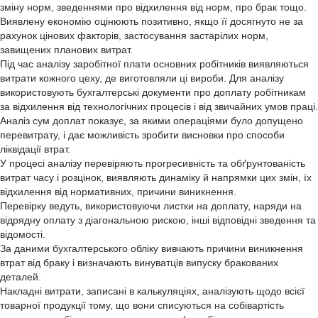
зміну норм, зведеннями про відхилення від норм, про брак тощо.
Виявлену економію оцінюють позитивно, якщо її досягнуто не за
рахунок цінових факторів, застосування застарілих норм,
завищених планових витрат.
Під час аналізу заробітної плати основних робітників виявляються
витрати кожного цеху, де виготовляли ці вироби. Для аналізу
використовують бухгалтерські документи про доплату робітникам
за відхилення від технологічних процесів і від звичайних умов праці.
Аналіз сум доплат показує, за якими операціями було допущено
перевитрату, і дає можливість зробити висновки про способи
ліквідації втрат.
У процесі аналізу перевіряють прогресивність та обґрунтованість
витрат часу і розцінок, виявляють динаміку й напрямки цих змін, їх
відхилення від нормативних, причини виникнення.
Перевірку ведуть, використовуючи листки на доплату, наряди на
відрядну оплату з діагональною рискою, інші відповідні зведення та
відомості.
За даними бухгалтерського обліку вивчають причини виникнення
втрат від браку і визначають винуватців випуску бракованих
деталей.
Накладні витрати, записані в калькуляціях, аналізують щодо всієї
товарної продукції тому, що вони списуються на собівартість