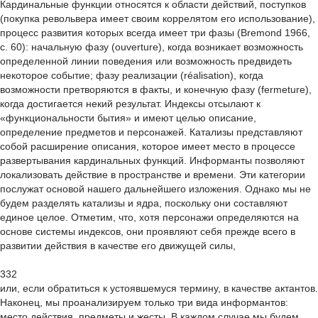
Кардинальные функции относятся к области действий, поступков
(покупка револьвера имеет своим коррелятом его использование),
процесс развития которых всегда имеет три фазы (Bremond 1966,
с. 60): начальную фазу (ouverture), когда возникает возможность
определенной линии поведения или возможность предвидеть
некоторое событие; фазу реализации (réalisation), когда
возможности претворяются в факты, и конечную фазу (fermeture),
когда достигается некий результат. Индексы отсылают к
«функциональности бытия» и имеют целью описание,
определение предметов и персонажей. Катализы представляют
собой расширение описания, которое имеет место в процессе
развертывания кардинальных функций. Информанты позволяют
локализовать действие в пространстве и времени. Эти категории
послужат основой нашего дальнейшего изложения. Однако мы не
будем разделять катализы и ядра, поскольку они составляют
единое целое. Отметим, что, хотя персонажи определяются на
основе системы индексов, они проявляют себя прежде всего в
развитии действия в качестве его движущей силы,
332
или, если обратиться к устоявшемуся термину, в качестве актантов.
Наконец, мы проанализируем только три вида информантов:
место действия, предметы и жесты. В каждом случае мы будем