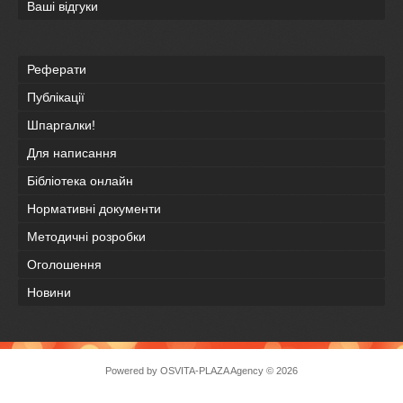
Ваші відгуки
Реферати
Публікації
Шпаргалки!
Для написання
Бібліотека онлайн
Нормативні документи
Методичні розробки
Оголошення
Новини
Powered by
OSVITA-PLAZA Agency
© 2026