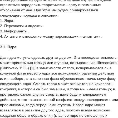
стремиться определить теоретически норму и возможные
отклонения от нее. При этом мы будем придерживаться
следующего порядка в описании:
1. Ядра.
2. Персонажи и индексы.
3. Информанты.
4. Актанты и отношение между персонажами и актантами.
3.1. Ядра
Два ядра могут следовать друг за другом. Эта последовательность
может принять вид кольца или ступени, по выражению Шкловского
(Chklovsky 1966) [1], в зависимости от того, исчерпываются ли в
конечной фазе первого ядра все возможности развития действия
или, наоборот, эта конечная фаза обусловливает начальную фазу
следующего ядра. Смерть героя может окончательно исчерпать
конфликт, в котором он был замешан, и тогда мы имеем кольцо; в
противоноложном случае смерть, даже будучи завершением
действия, может вызвать новый конфликт между наследниками или
преемниками, тогда перед нами ступень. Новое ядро может
вставляться в развитие другого ядра, поэтому всегда возможно
создание общего обрамления (главное ядро по отношению к