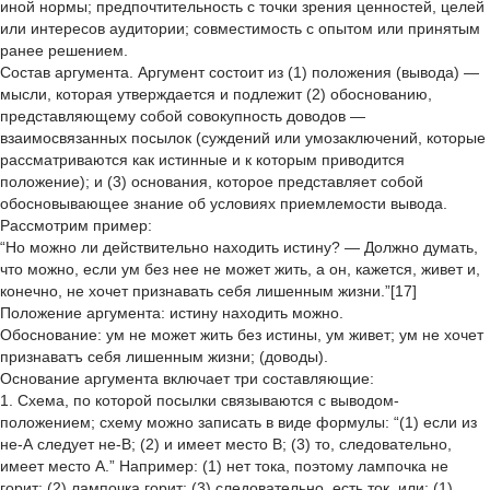
иной нормы; предпочтительность с точки зрения ценностей, целей
или интересов аудитории; совместимость с опытом или принятым
ранее решением.
Состав аргумента. Аргумент состоит из (1) положения (вывода) —
мысли, которая утверждается и подлежит (2) обоснованию,
представляющему собой совокупность доводов —
взаимосвязанных посылок (суждений или умозаключений, которые
рассматриваются как истинные и к которым приводится
положение); и (3) основания, которое представляет собой
обосновывающее знание об условиях приемлемости вывода.
Рассмотрим пример:
“Но можно ли действительно находить истину? — Должно думать,
что можно, если ум без нее не может жить, а он, кажется, живет и,
конечно, не хочет признавать себя лишенным жизни.”[17]
Положение аргумента: истину находить можно.
Обоснование: ум не может жить без истины, ум живет; ум не хочет
признаватъ себя лишенным жизни; (доводы).
Основание аргумента включает три составляющие:
1. Схема, по которой посылки связываются с выводом-
положением; схему можно записать в виде формулы: “(1) если из
не-А следует не-В; (2) и имеет место В; (3) то, следовательно,
имеет место А.” Например: (1) нет тока, поэтому лампочка не
горит; (2) лампочка горит; (3) следовательно, есть ток, или: (1)