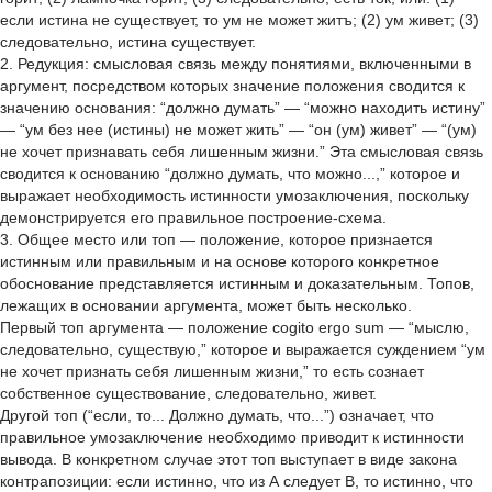
если истина не существует, то ум не может житъ; (2) ум живет; (3)
следовательно, истина существует.
2. Редукция: смысловая связь между понятиями, включенными в
аргумент, посредством которых значение положения сводится к
значению основания: “должно думать” — “можно находить истину”
— “ум без нее (истины) не может жить” — “он (ум) живет” — “(ум)
не хочет признавать себя лишенным жизни.” Эта смысловая связь
сводится к основанию “должно думать, что можно...,” которое и
выражает необходимость истинности умозаключения, поскольку
демонстрируется его правильное построение-схема.
3. Общее место или топ — положение, которое признается
истинным или правильным и на основе которого конкретное
обоснование представляется истинным и доказательным. Топов,
лежащих в основании аргумента, может быть несколько.
Первый топ аргумента — положение соgitо еrgо sum — “мыслю,
следовательно, существую,” которое и выражается суждением “ум
не хочет признать себя лишенным жизни,” то есть сознает
собственное существование, следовательно, живет.
Другой топ (“если, то... Должно думать, что...”) означает, что
правильное умозаключение необходимо приводит к истинности
вывода. В конкретном случае этот топ выступает в виде закона
контрапозиции: если истинно, что из А следует В, то истинно, что