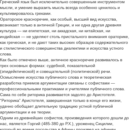
Греческий язык был исключительно совершенным инструментом
мысли, и умение выразить мысль всегда особенно ценилось и
культивировалось греками.
Ораторское красноречие, как особый, высший вид искусства,
возникает только в античной Греции, и ни одна другая древняя
культура — ни египетская, ни аккадская, ни китайская, ни
индийская — не уделяют столь пристального внимания ораторике,
как греческая, и не дают таких высоких образцов содержательного
и стилистического совершенства диалектики и искусства устного
слова.
Как было отмечено выше, античное красноречие развивалось в
трех основных формах: судебной, показательной
(эпидейктической) и совещательной (политической) речи.
Осмысление искусства публичного слова и теоретическая
разработка приемов аргументации связаны с софистами —
профессиональными практиками и учителями публичного слова.
Сама по себе риторика развивается задолго до Аристотеля.
“Риторика” Аристотеля, завершенная только в конце его жизни,
удачно обобщает длительную традицию устной публичной
аргументации и ее теории.
Одним из древнейших софистов, произведения которого дошли до
нас, является Горгий (485-380 до Р.Х.), уроженец Сицилии,
который во время посольства в Афины произвел на афинян