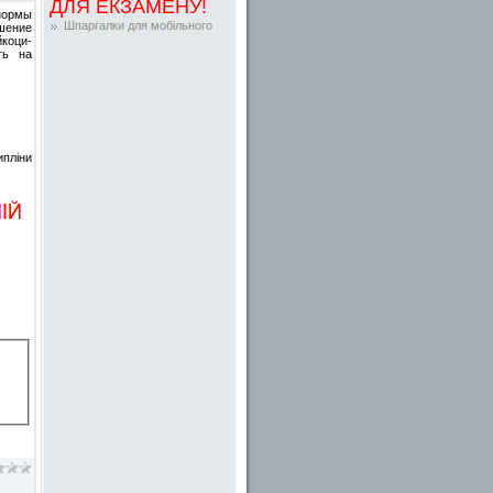
ДЛЯ ЕКЗАМЕНУ!
нормы
Шпаргалки для мобільного
шение
йкоци­
ть на
ипліни