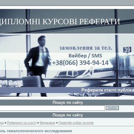
ДИПЛОМНІ КУРСОВІ РЕФЕРАТИ
Реферати статті публіка
Пошук по сайту
Пошук по сайту
на
»
Реферати та статті
»
Медицина
»
Геріатрія собак та котів
ель гематологического исследования