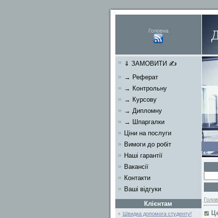
Головна
⇓ ЗАМОВИТИ ✍
→ Реферат
→ Контрольну
→ Курсову
→ Дипломну
→ Шпаргалки
Ціни на послуги
Вимоги до робіт
Наші гарантії
Вакансії
Контакти
Ваші відгуки
Голов
Клієнтам
Ц
Швидка допомога студенту!