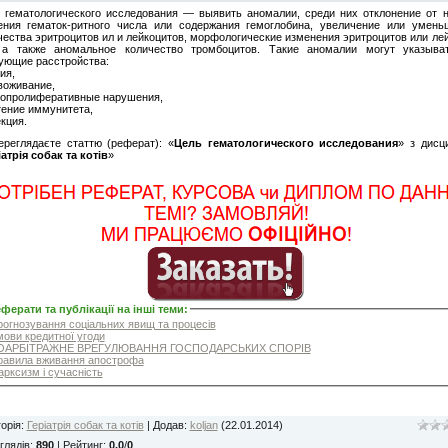
 гематологического исследования — выявить ано­малии, среди них отклонение от 
ения гематок-ритного числа или содержания гемоглобина, увеличение или умень
чества эритроцитов ил и лейкоцитов, морфологические изменения эритроцитов или ле
 а также аномальное количество тромбоцитов. Такие аномалии могут указыва
ующие расстройства:
ия,
воживание,
опролиферативные нарушения,
тение иммунитета,
кция.
ереглядаєте статтю (реферат): «
Цель гематологического исследования
» з дисц
іатрія собак та котів
»
ферати та публікації на інші теми
:
огнозування соціальних явищ та процесів
ови кредитної угоди
АРБІТРАЖНЕ ВРЕГУЛЮВАННЯ ГОСПОДАРСЬКИХ СПОРІВ
авила вживання апострофа
рксизм і сучасність
орія
:
Геріатрія собак та котів
|
Додав
:
koljan
(22.01.2014)
глядів
:
890
|
Рейтинг
:
0.0
/
0