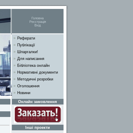
Головна
Реєстрація
Вхід
Реферати
Публікації
Шпаргалки!
Для написання
Бібліотека онлайн
Нормативні документи
Методичні розробки
Оголошення
ції
Новини
Онлайн замовлення
Інші проекти