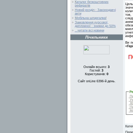
Каталог безкоштовних
Цель
рефератів
знач
Новий розділ - Законодавчі
коли
акти
тов,
Мобільна шпаргалка!
след
анем
Замовлення курсової,
обез
дипломної - знижки до 50%
миел
...читати всі новини
угне
инфе
Лічильники
Ви п
«
Гер
Онлайн всього:
3
Гостей:
3
Користувачів:
0
Сайт onLine 6396-й день.
Ре
Пр
Ум
ДО
Пр
Ма
Катег
Пере