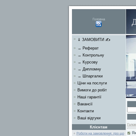
Головна
⇓ ЗАМОВИТИ ✍
→ Реферат
→ Контрольну
→ Курсову
→ Дипломну
→ Шпаргалки
Ціни на послуги
Вимоги до робіт
Наші гарантії
Вакансії
Контакти
Ваші відгуки
Голов
Клієнтам
Як
Роботи на замовлення: про що