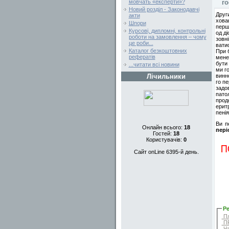
го
мовчать «експерти»?
Новий розділ - Законодавчі
Друг
акти
хован
Шпори
перш
Курсові, дипломні, контрольні
од д
роботи на замовлення – чому
зовн
це роби...
ватис
Каталог безкоштовних
При 
рефератів
мене
бути
...читати всі новини
ми го
винно
Лічильники
го пе
задов
патол
прод
ерит
пені
Ви п
Онлайн всього:
18
пері
Гостей:
18
Користувачів:
0
Сайт onLine 6395-й день.
Ре
Пл
ПР
Ча