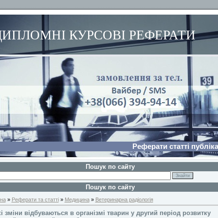
ДИПЛОМНІ КУРСОВІ РЕФЕРАТИ
Реферати статті публіка
Пошук по сайту
Пошук по сайту
на
»
Реферати та статті
»
Медицина
»
Ветеринарна радіологія
і зміни відбуваються в організмі тварин у другий період розвитку