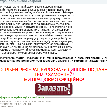
строї променевої хвороби
ий період – латентний, або уявного видужання (при-
ий), терміном від декількох днів до 2-х тижнів. Всі ознаки
ого періоду значно слабнуть або зовсім зникають. Цей пері-
істав назву уявного, тому що захворювання після першого, із
ішньо вираженими клінічними ознаками, продовжує розви-
ь у прихованій формі, без прояву зовнішніх клінічних ознак.
блискавичній або надважкій та важкій формах гострої про-
вої хвороби другий період може зовсім не проявлятися або
 дуже коротким, що вказуватиме на розвиток важкої фор-
строї променевої хвороби. В таких випадках, слідом за пер-
ю реакцією організму, появляються клінічні ознаки третьо-
ріоду. Стан хворих тварин у другому періоді хвороби буває
ільний, однак в організмі за цей час відбувається цілий ряд
огічних змін. Так, зокрема, спостерігається різка втома,
ов жується пригнічення лімфопоезу, зменшується кількість
роцитів у периферичній крові, спостерігається тромбоцито-
я та зсув ядра лейкоцитар ної формули вправо.
ереглядаєте статтю (реферат): «
Які зміни відбуваються в організмі тварин у д
од розвитку гострої променевої хвороби
» з дисципліни «
Ветеринарна радіологія
»
ферати та публікації на інші теми
:
анування аудиту нематеріальних активів
АВИЛА ФІНАНСУВАННЯ
стини мови