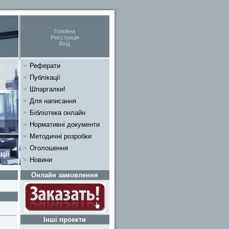
Головна
Реєстрація
Вхід
Реферати
Публікації
Шпаргалки!
Для написання
Бібліотека онлайн
Нормативні документи
Методичні розробки
Оголошення
ції
Новини
Онлайн замовлення
Інші проекти