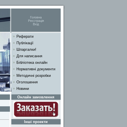
Головна
Реєстрація
Вхід
Реферати
Публікації
Шпаргалки!
Для написання
Бібліотека онлайн
Нормативні документи
Методичні розробки
Оголошення
ції
Новини
Онлайн замовлення
Інші проекти