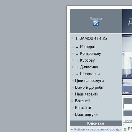
Головна
⇓ ЗАМОВИТИ ✍
→ Реферат
→ Контрольну
→ Курсову
→ Дипломну
→ Шпаргалки
Ціни на послуги
Вимоги до робіт
Наші гарантії
Вакансії
Контакти
Ваші відгуки
Голов
Клієнтам
Р
Роботи на замовлення: про що