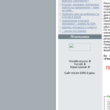
мовчать «експерти»?
Рент
Курсові, дипломні, контрольні
веду
роботи на замовлення – чому
стал
це роби...
иссл
Найнижчі ціни на реферати та
диаг
курсові в Києві!
Для 
Замовлення курсової,
гени
дипломної - знижки до 50%
пато
обусл
Швидка допомога студенту!
По п
...читати всі новини
клет
ирри
Лічильники
ретр
межд
Пок
гист
Флеб
Ви п
«
Гін
Онлайн всього:
6
Гостей:
6
Користувачів:
0
Сайт onLine 6395-й день.
Ре
СТ
МЕ
Ди
ПО