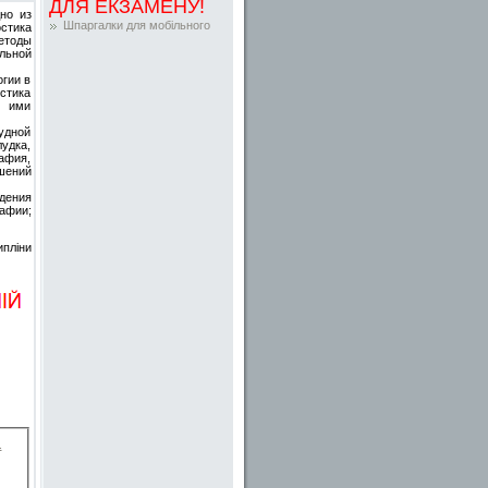
ДЛЯ ЕКЗАМЕНУ!
но из
Шпаргалки для мобільного
остика
етоды
льной
огии в
остика
и ими
удной
удка,
афия,
шений
дения
афии;
пліни
.