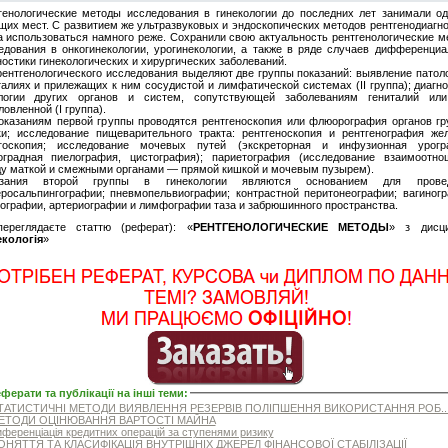
генологические методы исследования в гинекологии до последних лет занимали од
щих мест. С развитием же ультразвуковых и эндоскопических методов рентгенодиагн
а использоваться намного реже. Сохранили свою актуальность рентгенологические м
едования в онкогинекологии, урогинекологии, а также в ряде случаев дифференциа
ностики гинекологических и хирургических заболеваний.
рентгенологического исследования выделяют две группы показаний: выявление патол
талиях и прилежащих к ним сосудистой и лимфатической системах (II группа); диагн
логии других органов и систем, сопутствующей заболеваниям гениталий ил
овленной (I группа).
оказаниям первой группы проводятся рентгеноскопия или флюорография органов гр
ки; исследование пищеварительного тракта: рентгеноскопия и рентгенография жел
госкопия; исследование мочевых путей (экскреторная и инфузионная урогр
оградная пиелография, цистография); париетография (исследование взаимоотно
у маткой и смежными органами — прямой кишкой и мочевым пузырем).
азания второй группы в гинекологии являются основанием для прове
еросальпингографии; пневмопельвиографии; контрастной перитонеографии; вагиногр
ографии, артериографии и лимфографии таза и забрюшинного пространства.
ереглядаєте статтю (реферат): «
РЕНТГЕНОЛОГИЧЕСКИЕ МЕТОДЫ
» з дисци
екологія
»
ферати та публікації на інші теми
:
АТИСТИЧНІ МЕТОДИ ВИЯВЛЕННЯ РЕЗЕРВІВ ПОЛІПШЕННЯ ВИКОРИСТАННЯ РОБ..
ТОДИ ОЦІНЮВАННЯ ВАРТОСТІ МАЙНА
ференціація кредитних операцій за ступенями ризику
НЯТТЯ ТА КЛАСИФІКАЦІЯ ВНУТРІШНІХ ДЖЕРЕЛ ФІНАНСОВОЇ СТАБІЛІЗАЦІЇ