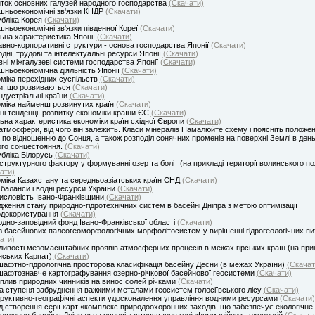
ток основних галузей народного господарства
(Скачати)
шньоекономічні зв'язки КНДР
(Скачати)
бліка Корея
(Скачати)
шньоекономічні зв'язки південної Кореї
(Скачати)
ьна характеристика Японії
(Скачати)
вно-корпоративні структури - основа господарства Японії
(Скачати)
дні, трудові та інтелектуальні ресурси Японії
(Скачати)
ні міжгалузеві системи господарства Японії
(Скачати)
шньоекономічна діяльність Японії
(Скачати)
міка перехідних суспільств
(Скачати)
и, що розвиваються
(Скачати)
індустріальні країни
(Скачати)
міка найменш розвинутих країн
(Скачати)
ні тенденції розвитку економіки країни ЄС
(Скачати)
ьна характеристика економіки країн східної Європи
(Скачати)
атмосфери, від чого він залежить. Класи мінералів Намалюйте схему і поясніть положе
 по відношенню до Сонця, а також розподіл сонячних променів на поверхні Землі в ден
ого сонцестояння.
(Скачати)
бліка Білорусь
(Скачати)
структурного фактору у формуванні озер та боліт (на прикладі території волинського по
ати)
міка Казахстану та середньоазіатських країн СНД
(Скачати)
 баланси і водні ресурси України
(Скачати)
словість Івано-Франківщини
(Скачати)
дження стану природно-гідротехнічних систем в басейні Дніпра з метою оптимізації
одокористування
(Скачати)
дно-заповідний фонд Івано-Франківської області
(Скачати)
з басейнових палеогеоморфологічних морфолітосистем у вирішенні гідрогеологічних пи
ати)
ивості мезомасштабних проявів атмосферних процесів в межах гірських країн (на при
нських Карпат)
(Скачати)
афтно-гідрологічна просторова класифікація басейну Десни (в межах України)
(Скачат
афтознавче картографування озерно-річкової басейнової геосистеми
(Скачати)
плив природних чинників на винос солей річками
(Скачати)
а ступеня забруднення важкими металами геосистем голосіївського лісу
(Скачати)
руктивно-географічні аспекти удосконалення управління водними ресурсами
(Скачати)
д створення серії карт «комплекс природоохоронних заходів, що забезпечує екологічне
овлення басейну Дніпра» на основі застосування геоінформаційних технологій
(Скачат