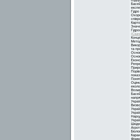
Басей
експе
Гідро
Охоро
співр
Карто
Значе
Гідро
(Скач
Конце
Метод
Викор
та пр
Основ
Основ
Еконо
Репре
Приро
Порів
пока
Понят
Оцінк
еколо
Вплив
Басей
напр
Украї
Визво
Украї
Украї
Народ
Украї
Шкідн
Агрот
Біоло
Каран
Фізик