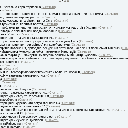
 – загальна характеристика
(Скачати)
ія
(Скачати)
я: топографія, населення, історія, клімат і природа, пам’ятки, економіка
(Скачати)
а, загальна характеристика
(Скачати)
ожі, маршрути та відкриття Фа Сяня
(Скачати)
з туристичної політики Австрії
(Скачати)
 проблеми та перспективи розвитку туристичної індустрії в України
(Скачати)
оподібне збільшення народонаселення
(Скачати)
ська область
(Скачати)
обританія – загальна характеристика
(Скачати)
теристика туристично-рекреаційного потенціалу Росії
(Скачати)
вання нових центрів світової ринкової системи
(Скачати)
афічне положення, природно-ресурсний потенціал, населення Латинської Америки
(Ска
и Латинської Америки як об’єкт іноземних інвестицій
(Скачати)
ська фортеця – майбутній культурно-освітницький центр Буковини
(Скачати)
льно-географічні особливості світової агропродовольчої проблеми та її вплив на фізичн
в’я населення
(Скачати)
ія
(Скачати)
ція
(Скачати)
мічно - географічна характеристика Львівської області
(Скачати)
ндія – загальна характеристика
(Скачати)
да
(Скачати)
я
(Скачати)
ща
(Скачати)
чні пам’ятки Лондона
(Скачати)
уела – загальна характеристика
(Скачати)
ві ресурси світу та їх розміщення
(Скачати)
ька область
(Скачати)
терні риси державного регулювання в Єс
(Скачати)
раційні процеси та значення ЄС
(Скачати)
ноєвропейський регіон: сучасний стан і загальна економічна характеристика
(Скачати)
міка країн ОЕСР
(Скачати)
сово-кредитні ресурси сучасного світу
(Скачати)
ві ресурси сучасної цивілізації
(Скачати)
маційні ресурси
(Скачати)
логічні ресурси
(Скачати)