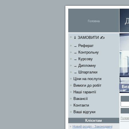
Головна
⇓ ЗАМОВИТИ ✍
→ Реферат
→ Контрольну
→ Курсову
→ Дипломну
→ Шпаргалки
Ціни на послуги
Вимоги до робіт
Без
Наші гарантії
Вакансії
Контакти
Ваші відгуки
Голов
Клієнтам
Новий розділ - Законодавчі