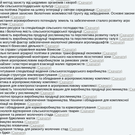
ий метод захисту від шкідливих організмів і хвороб
(Скачати)
би сільськогосподарських культур
(Скачати)
на політика України на шляху інтеграції у світове середовище
(Скачати)
чення рівня захисних біологічних можливостей ґрунту від забруднення. Основні закони
кології
(Скачати)
истання агровиробничого потенціалу земель та забезпечення сталого розвитку агро
истем
(Скачати)
ничі ресурси та спеціалізація сільського господарства
(Скачати)
ва і біологічна якість сільськогосподарської продукції
(Скачати)
ивність виробництва продукції рослинництва та перспектива розвитку галузі
(Скачати)
ивність виробництва продукції тваринництва та перспектива розвитку галузі
(Скачати)
як могутній фактор забезпечення екологічної рівноваги агроландшафтів
(Скачати)
ивості бізнесової діяльності
(Скачати)
ок справи і управління малим бізнесом
(Скачати)
льні питання аграрної політики в умовах трансформації економіки
(Скачати)
льно-демографічний моніторинг сільського населення лісостепової зони
(Скачати)
ління агропромисловим виробництвом за ринкових умов
(Скачати)
айзинг і кластерні моделі взаємодії малих підприємств
(Скачати)
хнологія в рослинництві
(Скачати)
нтування спеціалізації ведення сільськогосподарського виробництва
(Скачати)
ізація структури землекористування
(Скачати)
рнативні джерела енергії та обладнання в агропромисловому комплексі
(Скачати)
етика в агропромисловому комплексі
(Скачати)
нання для електропостачання в агропромисловому комплексі
(Скачати)
ивність технологічних комплексів машин для виробництва продукції рослинництва
(Ска
чні засоби у рослинництві
(Скачати)
логічні процеси виробництва продукції рослинництва
(Скачати)
ексне технічне забезпечення тваринництва. Машини і обладнання для комплексної
ізації на фермах
(Скачати)
и і обладнання для кормовиробництва та кормоприготування
(Скачати)
хнологія відтворення сільськогосподарських тварин
(Скачати)
орення та ремонт молочного стада
(Скачати)
дення бджолиних маток
(Скачати)
бництво молока
(Скачати)
бництво яловичини
(Скачати)
ування телиць для ремонту молочних стад
(Скачати)
я бджіл
(Скачати)