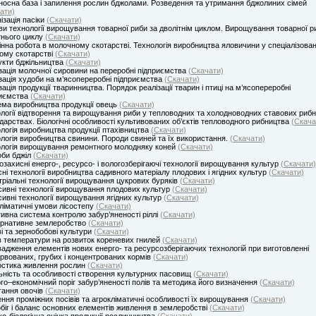
осна база і запилення рослин бджолами. Розведення та утримання бджолиних сімей
ати)
ізація пасіки
(Скачати)
и технології вирощування товарної риби за дволітнім циклом. Вирощування товарної р
тнього циклу
(Скачати)
нна робота в молочному скотарстві. Технологія виробництва яловичини у спеціалізова
ому скотарстві
(Скачати)
кти бджільництва
(Скачати)
зація молочної сировини на переробні підприємства
(Скачати)
зація худоби на м’ясопереробні підприємства
(Скачати)
зація продукції тваринництва. Порядок реалізації тварин і птиці на м’ясопереробні
риємства
(Скачати)
ма виробництва продукції овець
(Скачати)
логії відтворення та вирощування риби у тепловодних та холодноводних ставових риб
дарствах. Біологічні особливості культивованих об’єктів тепловодного рибництва
(Скача
логія виробництва продукції птахівництва
(Скачати)
логія виробництва свинини. Породи свиней та їх використання.
(Скачати)
логія вирощування ремонтного молодняку коней
(Скачати)
би бджіл
(Скачати)
озахисні енерго-, ресурсо- і вологозберігаючі технології вирощування культур
(Скачати)
ні технології виробництва садивного матеріалу плодових і ягідних культур
(Скачати)
тріальні технології вирощування цукрових буряків
(Скачати)
сивні технології вирощування плодових культур
(Скачати)
сивні технології вирощування ягідних культур
(Скачати)
ліматичні умови лісостепу
(Скачати)
ивна система контролю забур’яненості ріллі
(Скачати)
ернативне землеробство
(Скачати)
і та зернобобові культури
(Скачати)
 температури на розвиток кореневих гнилей
(Скачати)
адження елементів нових енерго- та ресурсозберігаючих технологій при виготовленні
рвованих, грубих і концентрованих кормів
(Скачати)
остика живлення рослин
(Скачати)
ьність та особливості створення культурних пасовищ
(Скачати)
го–економічний поріг забур’яненості полів та методика його визначення
(Скачати)
гання овочів
(Скачати)
ння проміжних посівів та агрокліматичні особливості їх вирощування
(Скачати)
біг і баланс основних елементів живлення в землеробстві
(Скачати)
о-біологічна оцінка продукції рослинництва
(Скачати)