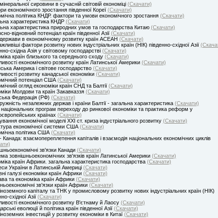
мінеральної сировини в сучасній світовій економіці
(Скачати)
ри економічного зростання південної Кореї
(Скачати)
мічна політика КНДР. фактори та умови економічного зростання
(Скачати)
ьна характеристика КНДР
(Скачати)
ьна характеристика природних умов та господарства Китаю
(Скачати)
сно-відновний потенціал країн південної Азії
(Скачати)
держави в економічному розвитку країн АСЕАН
(Скачати)
жливіші фактори розвитку нових індустріальних країн (НІК) південно-східної Азії
(Скача
нно-східна Азія у світовому господарстві
(Скачати)
міка країн близького та середнього сходу
(Скачати)
ивості економічного розвитку країн Латинської Америки
(Скачати)
ська Америка і світове господарство
(Скачати)
ивості розвитку канадської економіки
(Скачати)
мічний потенціал США
(Скачати)
мічний огляд економіки країн СНД та Балтії
(Скачати)
міки Молдови та країн Закавказзя
(Скачати)
ська Федерація (РФ)
(Скачати)
ружність незалежних держав і країни Балтії - загальна характеристика
(Скачати)
 національних програм переходу до ринкової економіки та практика реформ у
оєвропейських країнах
(Скачати)
вання економічної моделі XXI ст. криза індустріального розвитку
(Скачати)
тура економічної системи США
(Скачати)
мічна політика США
(Скачати)
 Канада: взаємопереплетення капіталів і взаємодія національних економічних циклів
ати)
шньоекономічні зв'язки Канади
(Скачати)
ма зовнішньоекономічних зв'язків країн Латинської Америки
(Скачати)
міка країн Африки. загальна характеристика господарства
(Скачати)
еси України в Латинській Америці
(Скачати)
ні галузі економіки країн Африки
(Скачати)
ва та економіка країн Африки
(Скачати)
ньоекономічні зв'язки країн Африки
(Скачати)
іноземного капіталу та ТНК у промисловому розвитку нових індустріальних країн (НІК)
нно-східної Азії
(Скачати)
ивості економічного розвитку В'єтнаму й Лаосу
(Скачати)
арські еволюції й політика країн південної Азії
(Скачати)
іноземних інвестицій у розвитку економіки в Китаї
(Скачати)