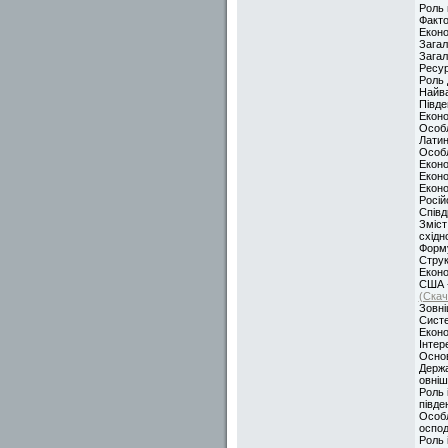
Роль 
Факто
Еконо
Загал
Загал
Ресур
Роль 
Найва
Півде
Еконо
Особл
Латин
Особл
Еконо
Еконо
Еконо
Росій
Співд
Зміст
східн
Форму
Струк
Еконо
США -
(Скач
Зовні
Систе
Еконо
Інтер
Основ
Держа
овніш
Роль 
півде
Особл
оспод
Роль 