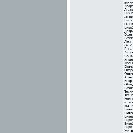
імічн
Хворо
Аграр
Визна
агрое
Викор
екос
Вироб
Добри
Ефект
Ефект
Ліси 
Особл
Почат
Актуа
Соціа
Управ
Франч
Біоте
Обґру
Оптим
Альте
Енерг
Облад
Ефект
Техні
Техно
Компл
механ
Машин
Біоте
Відтв
Виве
Виро
Виро
Вирощ
Житт