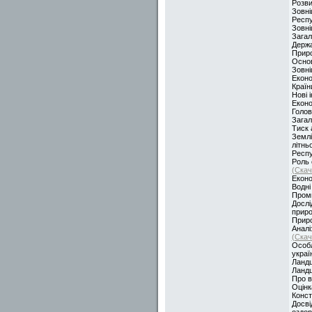
Розви
Зовні
Респу
Зовні
Загал
Держа
Приро
Основ
Зовні
Еконо
Країн
Нові 
Еконо
Голов
Загал
Тиск 
Землі
літнь
Респу
Роль 
(Скач
Еконо
Водні
Проми
Дослі
прир
Приро
Аналі
(Скач
Особл
украї
Ландш
Ландш
Про в
Оцінк
Конст
Досві
оздор