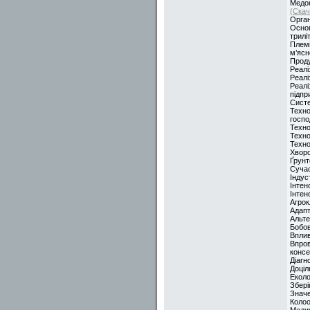
Медон
(Скач
Орган
Основ
трилі
Племі
м’ясн
Проду
Реалі
Реалі
Реалі
підп
Систе
Техно
госпо
Техно
Техно
Техно
Хворо
Ґрунт
Сучас
Індус
Інтен
Інтен
Агрок
Адапт
Альт
Бобов
Вплив
Впров
консе
Діагн
Доціл
Еколо
Збері
Значе
Колоо
Медик