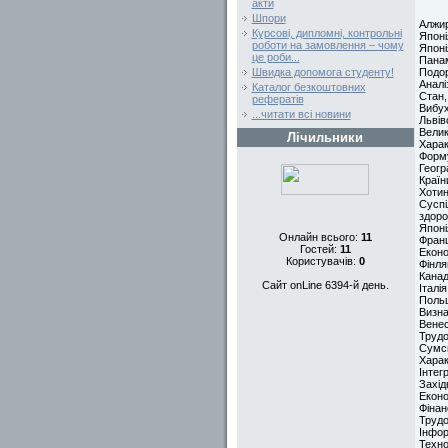
акти
Шпори
Алжир
Курсові, дипломні, контрольні
Япон
роботи на замовлення – чому
Японі
це роби...
Панам
Подор
Швидка допомога студенту!
Аналі
Каталог безкоштовних
Стан,
рефератів
Вибух
...читати всі новини
Львів
Велик
Лічильники
Харак
Форму
Геогр
Країн
Хотин
Суспі
здоро
Япон
Онлайн всього:
11
Фран
Гостей:
11
Еконо
Користувачів:
0
Фінля
Кана
Сайт onLine 6394-й день.
Італі
Поль
Визна
Венес
Трудо
Сумс
Харак
Інтег
Захід
Еконо
Фінан
Трудо
Інфор
Техно