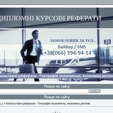
ДИПЛОМНІ КУРСОВІ РЕФЕРАТИ
коштовні реферати - Географія економічна, економіка регіон
Пошук по сайту
Пошук по сайту
на
» Безкоштовні реферати - Географія економічна, економіка регіонів
1
2
3
4