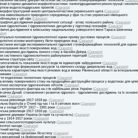
нові історико-динамічні морфолітосистеми: палеогідродинамічні реконструкції і екологіч
ртизи водогосподарських проектів
(Скачати)
 морфоструктурний аналіз центральноїчастини українського щита
(Скачати)
на навколишнього природного середовища у фрн та стан українсько-німецького
обітництва у цій сфе
(Скачати)
графічні дослідження радіоекологічної ситуації - атлас поліського району.
(Скачати)
ння гідрологічних і гідроекологічних дисциплін у підготовці географів
(Скачати)
хімічні дослідження в київському національному університеті імені Тараса Шевченка
ати)
птуальні положення гідроекологічної оцінки прояву руслових процесів
(Скачати)
ологічні основи моніторингу біоти природних вод
(Скачати)
истання методів експериментальної гідрохімії і геоінформаційних технологій для оцінки
огнозування якості поверхневих вод
(Скачати)
ні напрямки досліджень іонного стоку в басейні Дніпра
(Скачати)
и системного гідроекологічного районування територій
(Скачати)
мічна структура світу
(Скачати)
зентативність показників якості води як індикаторів забруднення
(Скачати)
дні фактори формування ресурсів та хімічного складу джерельних вод
(Скачати)
няльна характеристика якості річкових вод в межах Рівненської області за інтегральни
зниками
(Скачати)
тя ендогенних геологічних процесів
(Скачати)
а впливу поверхневого стоку на продукційно-деструкційні процеси у водотоках для ціле
гічної експертизи гідротехнічних об'єктів
(Скачати)
 антропогенного фактора на стік найбільших річок України
(Скачати)
н річки Дунай: становлення і розвиток гідролого - гідрохімічних досліджень та їх основні
ямки
(Скачати)
нська революція 1917-1918 рр.
(Скачати)
льна боротьба у Отинії під час І та ІІ світових воєн
(Скачати)
на у складі СРСР: 1917 – 1991 роки
(Скачати)
нська революція 1917-1918 рр.
(Скачати)
ження держави Україна (історія та сучасність)
(Скачати)
на у 1914-1917 роках
(Скачати)
ики сільськогосподарських культур
(Скачати)
ехнічні заходи
(Скачати)
гічний метод
(Скачати)
тині шкідливі організми Лісостепу
(Скачати)
о-механічний та біофізичний методи
(Скачати)