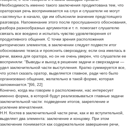
Необходимость именно такого заключения продиктована тем, что
ораторская речь воспринимается на слух и слушатели не могут
«заглянуть» в начало, где им объяснили значение предстоящего
разговора. Напоминание этого после прослушанного обоснования,
разбора разнообразных аргументов и т. п. помогает слушателю
связать все воедино и испытать чувство удовлетворения от
продуктивного общения. С точки зрения расположения
риторических элементов, в заключении следует подвести итог
обоснованию тезиса и прояснить сверхзадачу, если она имелась в
речи, важна для оратора, но он не очень уверен, что слушатели ее
восприняли: “Выводы и выход в решение задачи и сверхзадачи —
удел заключительной части выступления. Кратко суммируется все,
что успел сказать оратор, выделяется главное, ради чего было
организовано общение, желательно в такой форме, которая
запоминается."[66, 22]
Конечно, когда мы говорим о расположении, нас интересует
именно форма, в которой будут реализовываться главные задачи
заключительной части: подведение итогов, закрепление и
усиление впечатления.
Н.Н. Кохтев в заключительной части речи, как и во вступительной,
выделяет два элемента: заключение и концовку. При этом
заключение понимается как содержательное завершение речи,