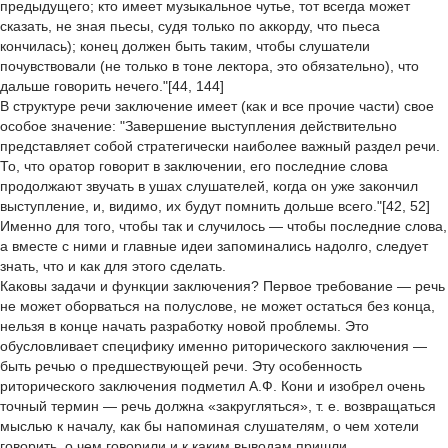
предыдущего; кто имеет музыкальное чутье, тот всегда может
сказать, не зная пьесы, судя только по аккорду, что пьеса
кончилась); конец должен быть таким, чтобы слушатели
почувствовали (не только в тоне лектора, это обязательно), что
дальше говорить нечего."[44, 144]
В структуре речи заключение имеет (как и все прочие части) свое
особое значение: "Завершение выступления действительно
представляет собой стратегически наиболее важный раздел речи.
То, что оратор говорит в заключении, его последние слова
продолжают звучать в ушах слушателей, когда он уже закончил
выступление, и, видимо, их будут помнить дольше всего."[42, 52]
Именно для того, чтобы так и случилось — чтобы последние слова,
а вместе с ними и главные идеи запоминались надолго, следует
знать, что и как для этого сделать.
Каковы задачи и функции заключения? Первое требование — речь
не может оборваться на полуслове, не может остаться без конца,
нельзя в конце начать разработку новой проблемы. Это
обусловливает специфику именно риторического заключения —
быть речью о предшествующей речи. Эту особенность
риторического заключения подметил А.Ф. Кони и изобрел очень
точный термин — речь должна «закругляться», т. е. возвращаться
мыслью к началу, как бы напоминая слушателям, о чем хотели
говорить, о чем говорили и к каким выводам пришли.