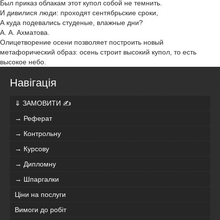
Был приказ облакам этот купол собой не темнить.
И дивилися люди: проходят сентябрьские сроки,
А куда подевались студеные, влажные дни?
А. А. Ахматова.
Олицетворение осени позволяет построить новый
метафорический образ: осень строит высокий купол, то есть
высокое небо.
Навігація
⇓ ЗАМОВИТИ ✍
→ Реферат
→ Контрольну
→ Курсову
→ Дипломну
→ Шпаргалки
Ціни на послуги
Вимоги до робіт