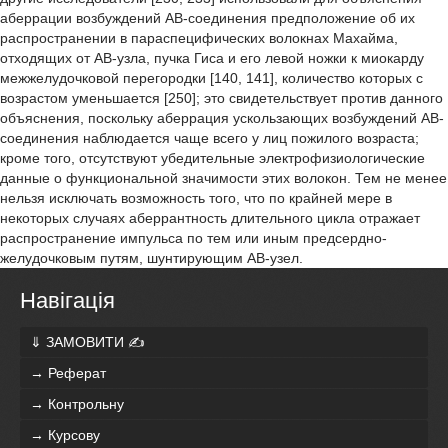
аберрации возбуждений АВ-соединения предположение об их
распространении в параспецифических волокнах Махайма,
отходящих от АВ-узла, пучка Гиса и его левой ножки к миокарду
межжелудочковой перегородки [140, 141], количество которых с
возрастом уменьшается [250]; это свидетельствует против данного
объяснения, поскольку аберрация ускользающих возбуждений АВ-
соединения наблюдается чаще всего у лиц пожилого возраста;
кроме того, отсутствуют убедительные электрофизиологические
данные о функциональной значимости этих волокон. Тем не менее
нельзя исключать возможность того, что по крайней мере в
некоторых случаях аберрантность длительного цикла отражает
распространение импульса по тем или иным предсердно-
желудочковым путям, шунтирующим АВ-узел.
Навігація
⇓ ЗАМОВИТИ ✍
→ Реферат
→ Контрольну
→ Курсову