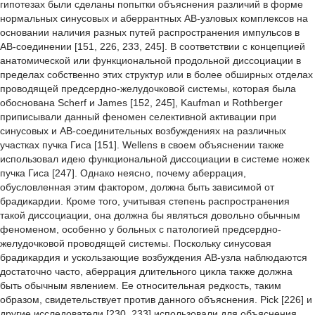
гипотезах были сделаны попытки объяснения различий в форме
нормальных синусовых и аберрантных АВ-узловых комплексов на
основании наличия разных путей распространения импульсов в
АВ-соединении [151, 226, 233, 245]. В соответствии с концепцией
анатомической или функциональной продольной диссоциации в
пределах собственно этих структур или в более обширных отделах
проводящей предсердно-желудочковой системы, которая была
обоснована Scherf и James [152, 245], Kaufman и Rothberger
приписывали данный феномен селективной активации при
синусовых и АВ-соединительных возбуждениях на различных
участках пучка Гиса [151]. Wellens в своем объяснении также
использовал идею функциональной диссоциации в системе ножек
пучка Гиса [247]. Однако неясно, почему аберрация,
обусловленная этим фактором, должна быть зависимой от
брадикардии. Кроме того, учитывая степень распространения
такой диссоциации, она должна бы являться довольно обычным
феноменом, особенно у больных с патологией предсердно-
желудочковой проводящей системы. Поскольку синусовая
брадикардия и ускользающие возбуждения АВ-узла наблюдаются
достаточно часто, аберрация длительного цикла также должна
быть обычным явлением. Ее относительная редкость, таким
образом, свидетельствует против данного объяснения. Pick [226] и
другие исследователи [230, 233] использовали для объяснения