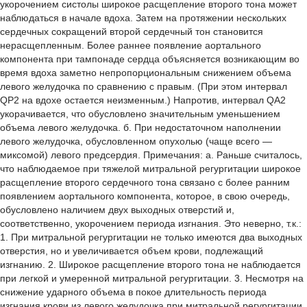
укорочением систолы широкое расщепление второго тона может
наблюдаться в начале вдоха. Затем на протяжении нескольких
сердечных сокращений второй сердечный тон становится
нерасщепленным. Более раннее появление аортального
компонента при тампонаде сердца объясняется возникающим во
время вдоха заметно непропорциональным снижением объема
левого желудочка по сравнению с правым. (При этом интервал
QP2 на вдохе остается неизменным.) Напротив, интервал QA2
укорачивается, что обусловлено значительным уменьшением
объема левого желудочка. б. При недостаточном наполнении
левого желудочка, обусловленном опухолью (чаще всего —
миксомой) левого предсердия. Примечания: а. Раньше считалось,
что наблюдаемое при тяжелой митральной регургитации широкое
расщепление второго сердечного тона связано с более ранним
появлением аортального компонента, которое, в свою очередь,
обусловлено наличием двух выходных отверстий и,
соответственно, укорочением периода изгнания. Это неверно, т.к.:
1. При митральной регургитации не только имеются два выходных
отверстия, но и увеличивается объем крови, подлежащий
изгнанию. 2. Широкое расщепление второго тона не наблюдается
при легкой и умеренной митральной регургитации. 3. Несмотря на
снижение ударного объема в покое длительность периода
изгнания крови из левого желудочка при митральной регургитации