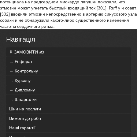
потенциала на предсердном миокарде лягушки показали, что
этмозин может угнетать быстрый входящий ток [301]. Ruff у и соавт.
[302] вводили этмозин непосредственно в артерию синусового узла
собаки и не обнаружили какого-либо существенного изменения
частоты сердечного ритма.
Навігація
⇓ ЗАМОВИТИ ✍
→ Реферат
→ Контрольну
→ Курсову
→ Дипломну
→ Шпаргалки
Ціни на послуги
Вимоги до робіт
Наші гарантії