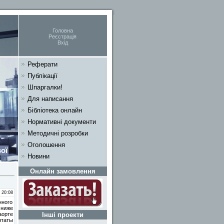
Головна
Реєстрація
Вхід
Реферати
Публікації
Шпаргалки!
Для написання
Бібліотека онлайн
Нормативні документи
Методичні розробки
Оголошення
ої
Новини
Онлайн замовлення
 20:08
нного
 ниже
Інші проекти
аорте
таты