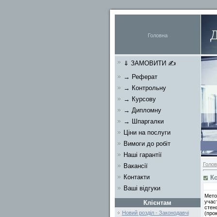
Головна
⇓ ЗАМОВИТИ ✍
→ Реферат
→ Контрольну
→ Курсову
→ Дипломну
→ Шпаргалки
Ціни на послуги
Вимоги до робіт
Наші гарантії
Голов
Вакансії
Контакти
К
Ваші відгуки
Мето
учас
Клієнтам
стен
Новий розділ - Законодавчі
(про