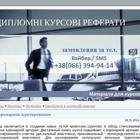
ДИПЛОМНІ КУРСОВІ РЕФЕРАТИ
Матеріали для курсов
на
»
Матеріал
»
Медицина
»
Кардіологія в щоденній практиці
оронарное шунтирование
09.11.2014,
д заключается в создании новых путей кровотока (шунтов) в обход стенозирова
тка коронарной артерии. Дистальный конец шунта подшивают к коронарной артерии
озированного участка (дистальный анастомоз), проксимальный – непосредственно к 
ксимальный анастомоз). Для шунтирования используют венозные трансплан