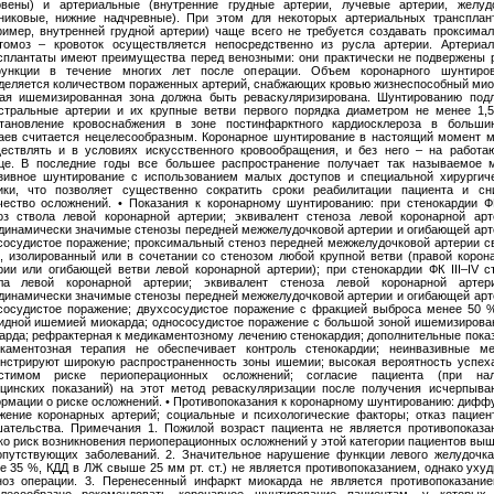
овены) и артериальные (внутренние грудные артерии, лучевые артерии, желуд
никовые, нижние надчревные). При этом для некоторых артериальных трансплан
ример, внутренней грудной артерии) чаще всего не требуется создавать проксима
томоз – кровоток осуществляется непосредственно из русла артерии. Артериа
сплантаты имеют преимущества перед венозными: они практически не подвержены 
ункции в течение многих лет после операции. Объем коронарного шунтиров
деляется количеством пораженных артерий, снабжающих кровью жизнеспособный мио
ая ишемизированная зона должна быть реваскуляризирована. Шунтированию под
стральные артерии и их крупные ветви первого порядка диаметром не менее 1,
тановление кровоснабжения в зоне постинфарктного кардиосклероза в больши
аев считается нецелесообразным. Коронарное шунтирование в настоящий момент 
ествлять и в условиях искусственного кровообращения, и без него – на работ
це. В последние годы все большее распространение получает так называемое 
зивное шунтирование с использованием малых доступов и специальной хирургич
ики, что позволяет существенно сократить сроки реабилитации пациента и сн
чество осложнений. • Показания к коронарному шунтированию: при стенокардии ФК
оз ствола левой коронарной артерии; эквивалент стеноза левой коронарной арт
динамически значимые стенозы передней межжелудочковой артерии и огибающей арт
сосудистое поражение; проксимальный стеноз передней межжелудочковой артерии 
, изолированный или в сочетании со стенозом любой крупной ветви (правой корон
рии или огибающей ветви левой коронарной артерии); при стенокардии ФК III–IV с
ла левой коронарной артерии; эквивалент стеноза левой коронарной артер
динамически значимые стенозы передней межжелудочковой артерии и огибающей арт
сосудистое поражение; двухсосудистое поражение с фракцией выброса менее 50 
идной ишемией миокарда; однососудистое поражение с большой зоной ишемизирова
арда; рефрактерная к медикаментозному лечению стенокардия; дополнительные пока
каментозная терапия не обеспечивает контроль стенокардии; неинвазивные м
нстрируют широкую распространенность зоны ишемии; высокая вероятность успех
стимом риске периоперационных осложнений; согласие пациента (при нал
цинских показаний) на этот метод реваскуляризации после получения исчерпыв
рмации о риске осложнений. • Противопоказания к коронарному шунтированию: дифф
жение коронарных артерий; социальные и психологические факторы; отказ пациен
ательства. Примечания 1. Пожилой возраст пациента не является противопоказа
ко риск возникновения периоперационных осложнений у этой категории пациентов выш
опутствующих заболеваний. 2. Значительное нарушение функции левого желудочк
е 35 %, КДД в ЛЖ свыше 25 мм рт. ст.) не является противопоказанием, однако уху
ноз операции. 3. Перенесенный инфаркт миокарда не является противопоказание
лесообразно рекомендовать коронарное шунтирование пациентам, у которых