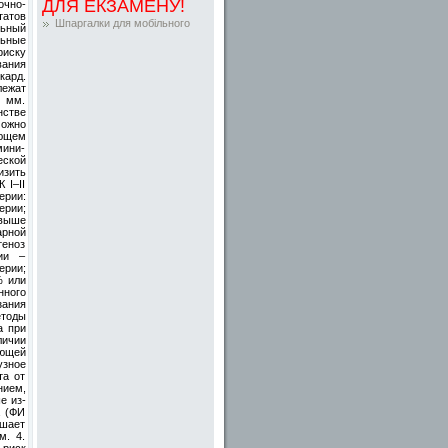
ДЛЯ ЕКЗАМЕНУ!
очно-
татов
Шпаргалки для мобільного
льный
льные
риску
ания
кард.
лежат
5 мм.
нстве
можно
ающем
мини-
еской
изить
 I–II
ерии:
ерии;
свыше
арной
теноз
ии –
ерии;
% или
нного
зания
етоды
а при
ичии
ающей
узное
та от
нием,
е из-
а (ФИ
дшает
м. 4.
 риск