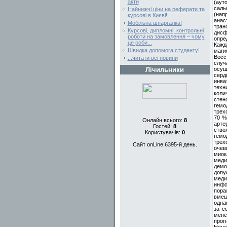
акти
(аут
саль
Найнижчі ціни на реферати та
(нап
курсові в Києві!
анас
Мобільна шпаргалка!
тран
Курсові, дипломні, контрольні
дисф
роботи на замовлення – чому
опре
це роби...
Кажд
Швидка допомога студенту!
маги
Восс
...читати всі новини
случ
осущ
Лічильники
серд
инва
техн
коли
стен
гемо
трех
70 %
Онлайн всього:
8
арте
Гостей:
8
ство
Користувачів:
0
гемо
трех
Сайт onLine 6395-й день.
очев
миок
меди
демо
допу
меди
инфо
пора
вмеш
одна
за с
мене
прог
Неце